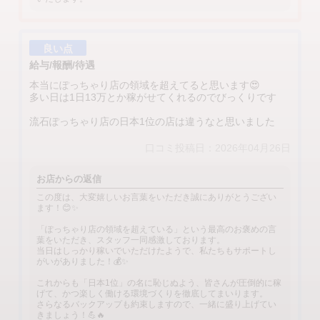
良い点
給与/報酬/待遇
本当にぽっちゃり店の領域を超えてると思います😍
多い日は1日13万とか稼がせてくれるのでびっくりです
流石ぽっちゃり店の日本1位の店は違うなと思いました
口コミ投稿日：2026年04月26日
お店からの返信
この度は、大変嬉しいお言葉をいただき誠にありがとうござい
ます！😊✨
「ぽっちゃり店の領域を超えている」という最高のお褒めの言
葉をいただき、スタッフ一同感激しております。
当日はしっかり稼いでいただけたようで、私たちもサポートし
がいがありました！💰✨
これからも「日本1位」の名に恥じぬよう、皆さんが圧倒的に稼
げて、かつ楽しく働ける環境づくりを徹底してまいります。
さらなるバックアップも約束しますので、一緒に盛り上げてい
きましょう！💪🔥