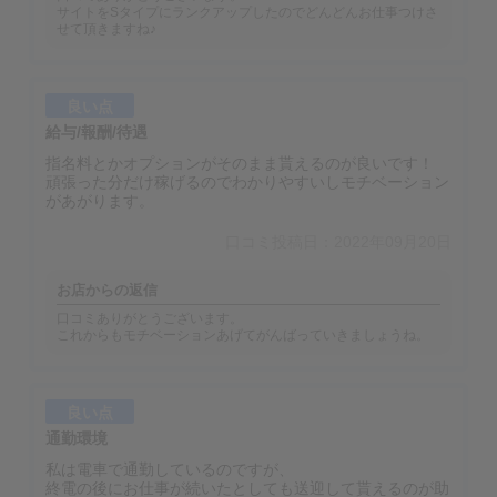
サイトをSタイプにランクアップしたのでどんどんお仕事つけさ
せて頂きますね♪
良い点
給与/報酬/待遇
指名料とかオプションがそのまま貰えるのが良いです！
頑張った分だけ稼げるのでわかりやすいしモチベーション
があがります。
口コミ投稿日：2022年09月20日
お店からの返信
口コミありがとうございます。
これからもモチベーションあげてがんばっていきましょうね。
良い点
通勤環境
私は電車で通勤しているのですが、
終電の後にお仕事が続いたとしても送迎して貰えるのが助