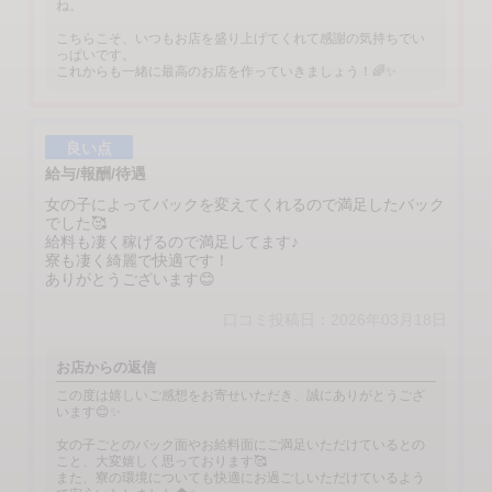
ね。
こちらこそ、いつもお店を盛り上げてくれて感謝の気持ちでい
っぱいです。
これからも一緒に最高のお店を作っていきましょう！🌈✨
良い点
給与/報酬/待遇
女の子によってバックを変えてくれるので満足したバック
でした🥰
給料も凄く稼げるので満足してます♪
寮も凄く綺麗で快適です！
ありがとうございます😊
口コミ投稿日：2026年03月18日
お店からの返信
この度は嬉しいご感想をお寄せいただき、誠にありがとうござ
います😊✨
女の子ごとのバック面やお給料面にご満足いただけているとの
こと、大変嬉しく思っております🥰
また、寮の環境についても快適にお過ごしいただけているよう