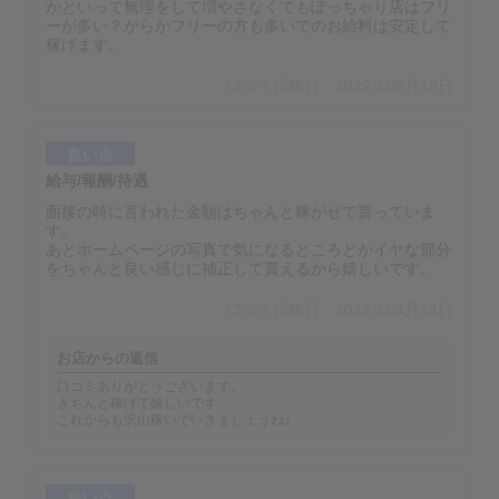
かといって無理をして増やさなくてもぽっちゃり店はフリ
ーが多い？からかフリーの方も多いでのお給料は安定して
稼げます。
口コミ投稿日：2022年05月18日
良い点
給与/報酬/待遇
面接の時に言われた金額はちゃんと稼がせて貰っていま
す。
あとホームページの写真で気になるところとかイヤな部分
をちゃんと良い感じに補正して貰えるから嬉しいです。
口コミ投稿日：2022年04月14日
お店からの返信
口コミありがとうございます。
きちんと稼げて嬉しいです。
これからも沢山稼いでいきましょうね♪
良い点