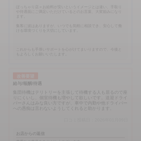
ぽっちゃり店＝お給料が安いというイメージとは違い、手取り
や待遇面にご満足いただけているとのお言葉、大変励みになり
ます。
集客に波はありますが、いつでも気軽に相談でき、安心して働
ける環境づくりを大切にしています。
これからも手厚いサポートを心がけてまいりますので、今後と
もよろしくお願いいたします。
改善要望
給与/報酬/待遇
集団待機はテリトリーを主張して待機する人も居るので座
りにくいし、個室待機も増やして欲しいです。送迎ドライ
バーさんはみな良い方ですが、車中で内勤や他ドライバー
への愚痴は言わないようしてくれると助かります。
口コミ投稿日：2026年01月09日
お店からの返信