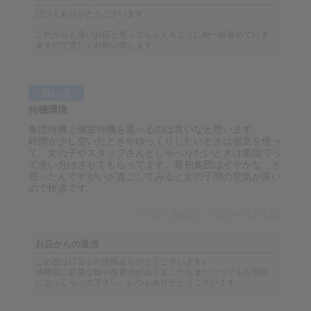
口コミありがとうございます。
これからも良いお店と思ってもらえるように精一杯努めて行き
ますので宜しくお願い致します。
良い点
待機環境
集団待機と個室待機を選べるのは良いなと思います。
時間が少し空いたときやゆっくりしたいときは個室を使っ
て、女の子やスタッフさんとしゃべりたいときは集団でっ
て使い分けさせてもらってます。最初集団はイヤかな…と
思ったんですがいざ過ごしてみると女の子間の空気が良い
ので快適です。
口コミ投稿日：2022年01月19日
お店からの返信
この度は口コミの投稿ありがとうございます♪
待機室に必要な物や改善点がありましたらまたいつでもお気軽
におっしゃって下さい。いつもありがとうございます。