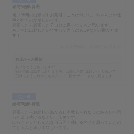
給与/報酬/待遇
短い時間の出勤でもお茶引くことは無いし、ちゃんとお仕
事が付くのが嬉しいです。
頑張ったら頑張った分自分に返ってくると思います。
あと急に出勤したいですって言うのもOKなのが助かりま
す！
口コミ投稿日：2022年07月04日
お店からの返信
ありがとうございます^^
完全自由出勤ではありますが、出勤した際にはしっかり稼いで
頂けるようこれからもスタッフ一同サポートさせて頂きます！
良い点
給与/報酬/待遇
頑張ったらお給料があがるし本数もそれなりにあるので思
ったより稼げるなという印象です。
ぽっちゃりだしそんな何万円も稼げるの？と思っていたの
でちゃんと稼げて嬉しいです。