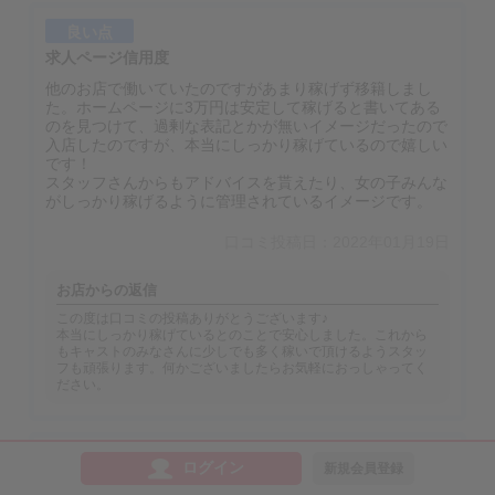
良い点
求人ページ信用度
他のお店で働いていたのですがあまり稼げず移籍しまし
た。ホームページに3万円は安定して稼げると書いてある
のを見つけて、過剰な表記とかが無いイメージだったので
入店したのですが、本当にしっかり稼げているので嬉しい
です！
スタッフさんからもアドバイスを貰えたり、女の子みんな
がしっかり稼げるように管理されているイメージです。
口コミ投稿日：2022年01月19日
お店からの返信
この度は口コミの投稿ありがとうございます♪
本当にしっかり稼げているとのことで安心しました。これから
もキャストのみなさんに少しでも多く稼いで頂けるようスタッ
フも頑張ります。何かございましたらお気軽におっしゃってく
ださい。
良い点
ログイン
新規会員登録
給与/報酬/待遇