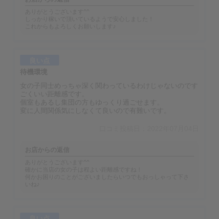
ありがとうございます^^
しっかり稼いで頂いているようで安心しました！
これからもよろしくお願いします♪
良い点
待機環境
女の子同士めっちゃ深く関わっているわけじゃないのです
ごくいい距離感です。
個室もあるし集団の方もゆっくり過ごせます。
変に人間関係気にしなくて良いので有難いです。
口コミ投稿日：2022年07月04日
お店からの返信
ありがとうございます^^
確かに当店の女の子は程よい距離感ですね！
何かお困りのことがございましたらいつでもおっしゃって下さ
いね♪
良い点