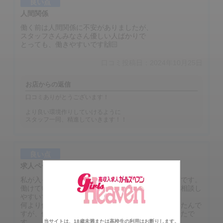
良い点
人間関係
働く前は人間関係に不安がありましたが、
スタッフさんみなさん優しい人ばかりで
とっても、働きやすいです🙌🏻
口コミ投稿日：2024年10月25日
お店からの返信
口コミありがとうございます！
より良い環境作りしていけるように
スタッフ一同、精進していきます！！
良い点
求人ページ信用度
私が入って少ししか経ってないのですが、良いお店です。
働けているスタッフさんも優しくて、困った時にも相談し
やすいです。
何より優しいお客様ばかりで、最初あたふたしていたんで
すが、優しく接してくれるお客様が多くて嬉しかったで
す。
当サイトは、18歳未満または高校生の利用はお断りします。