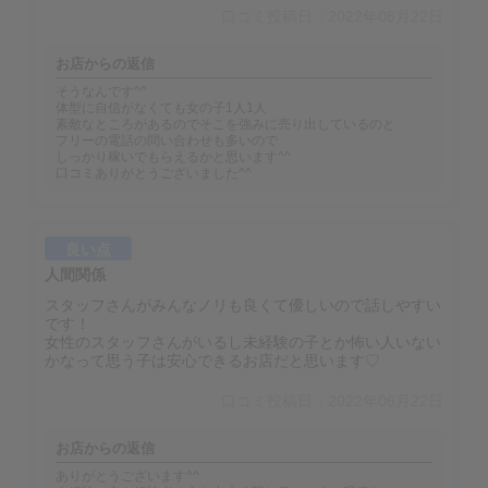
口コミ投稿日：2022年06月22日
お店からの返信
そうなんです^^
体型に自信がなくても女の子1人1人
素敵なところがあるのでそこを強みに売り出しているのと
フリーの電話の問い合わせも多いので
しっかり稼いでもらえるかと思います^^
口コミありがとうございました^^
良い点
人間関係
スタッフさんがみんなノリも良くて優しいので話しやすい
です！
女性のスタッフさんがいるし未経験の子とか怖い人いない
かなって思う子は安心できるお店だと思います♡
口コミ投稿日：2022年06月22日
お店からの返信
ありがとうございます^^