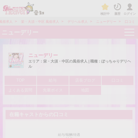
検討中
履歴
ログイン
>
>
>
>
 風俗求人
栄・大須・中区 風俗求人
デリヘル求人
ニューデリー
口コミ
t
ニューデリー
o
g
g
l
e
ニューデリー
n
エリア：栄・大須・中区の風俗求人 | 職種：ぽっちゃりデリヘ
a
ル
v
i
g
TOP
給与
店長ブログ
口コミ
a
t
よくある質問
先輩ボイス
地図
i
o
n
在籍キャストからの口コミ
給与/報酬/待遇