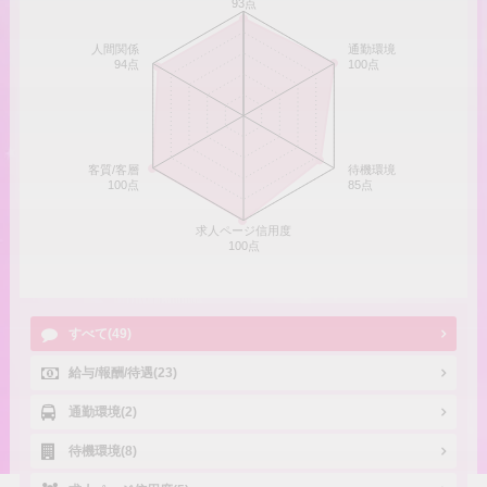
93点
人間関係
通勤環境
94点
100点
客質/客層
待機環境
100点
85点
求人ページ信用度
100点
すべて(49)
給与/報酬/待遇(23)
通勤環境(2)
待機環境(8)