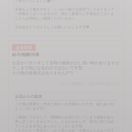
で安心いたしました🏠✨
今後もより働きやすく、しっかり稼げる環境づくりをスタッフ
一同努めてまいりますので、何かご要望やご不明点がございま
したらお気軽にご相談くださいませ♪
引き続きどうぞよろしくお願いいたします😊💖
改善要望
給与/報酬/待遇
お店がバタバタしてる時の連絡が少し遅い時がありますが
そこまで気になるわけではないです🥰
その他の改善点はありません(^^)
口コミ投稿日：2026年03月18日
お店からの返信
この度は貴重なご意見と温かいお言葉をいただき、誠にありが
とうございます😊✨
ご連絡につきまして、混雑時にお待たせしてしまう場面があり
申し訳ございませんでした。にもかかわらず、寛大に受け止め
ていただき本当にありがとうございます🥰
いただいたご意見をしっかり受け止め、今後はよりスムーズで