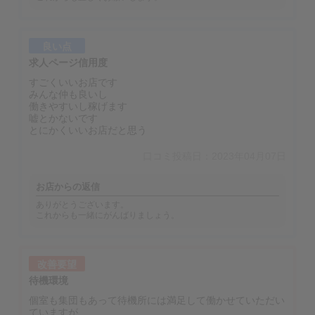
良い点
求人ページ信用度
すごくいいお店です
みんな仲も良いし
働きやすいし稼げます
嘘とかないです
とにかくいいお店だと思う
口コミ投稿日：2023年04月07日
お店からの返信
ありがとうございます。
これからも一緒にがんばりましょう。
改善要望
待機環境
個室も集団もあって待機所には満足して働かせていただい
ていますが