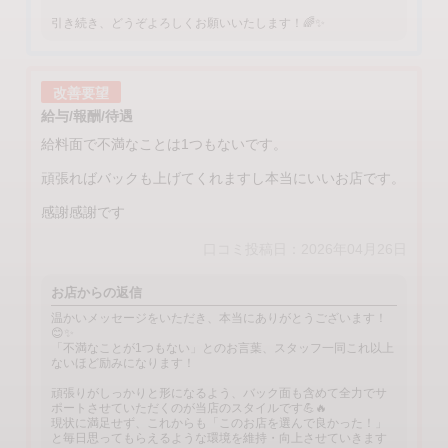
引き続き、どうぞよろしくお願いいたします！🌈✨
改善要望
給与/報酬/待遇
給料面で不満なことは1つもないです。
頑張ればバックも上げてくれますし本当にいいお店です。
感謝感謝です
口コミ投稿日：2026年04月26日
お店からの返信
温かいメッセージをいただき、本当にありがとうございます！
😊✨
「不満なことが1つもない」とのお言葉、スタッフ一同これ以上
ないほど励みになります！
頑張りがしっかりと形になるよう、バック面も含めて全力でサ
ポートさせていただくのが当店のスタイルです💪🔥
現状に満足せず、これからも「このお店を選んで良かった！」
と毎日思ってもらえるような環境を維持・向上させていきます