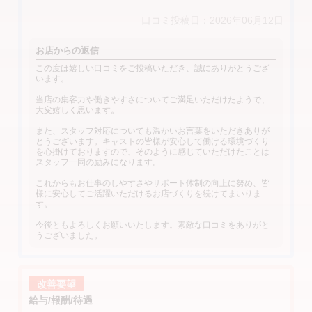
口コミ投稿日：2026年06月12日
お店からの返信
この度は嬉しい口コミをご投稿いただき、誠にありがとうござ
います。
当店の集客力や働きやすさについてご満足いただけたようで、
大変嬉しく思います。
また、スタッフ対応についても温かいお言葉をいただきありが
とうございます。キャストの皆様が安心して働ける環境づくり
を心掛けておりますので、そのように感じていただけたことは
スタッフ一同の励みになります。
これからもお仕事のしやすさやサポート体制の向上に努め、皆
様に安心してご活躍いただけるお店づくりを続けてまいりま
す。
今後ともよろしくお願いいたします。素敵な口コミをありがと
うございました。
改善要望
給与/報酬/待遇