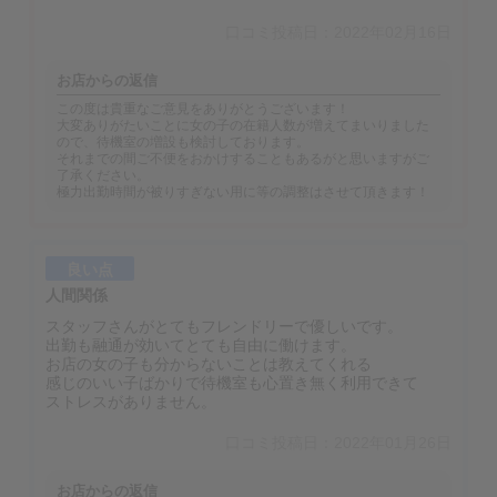
口コミ投稿日：2022年02月16日
お店からの返信
この度は貴重なご意見をありがとうございます！
大変ありがたいことに女の子の在籍人数が増えてまいりました
ので、待機室の増設も検討しております。
それまでの間ご不便をおかけすることもあるがと思いますがご
了承ください。
極力出勤時間が被りすぎない用に等の調整はさせて頂きます！
良い点
人間関係
スタッフさんがとてもフレンドリーで優しいです。
出勤も融通が効いてとても自由に働けます。
お店の女の子も分からないことは教えてくれる
感じのいい子ばかりで待機室も心置き無く利用できて
ストレスがありません。
口コミ投稿日：2022年01月26日
お店からの返信