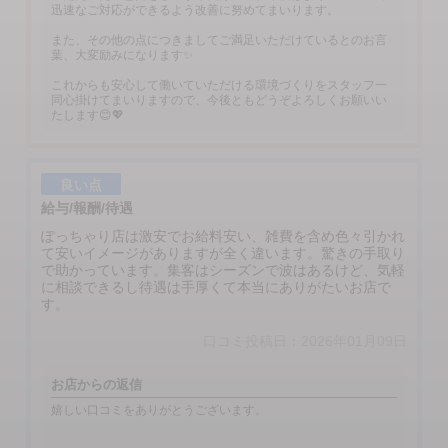
迅速なご対応ができるよう改善に努めてまいります。
また、その他の点につきましてご満足いただけているとのお言
葉、大変励みになります✨
これからも安心して働いていただける環境づくりをスタッフ一
同心掛けてまいりますので、今後ともどうぞよろしくお願いい
たします😊💖
良い点
給与/報酬/待遇
ぽっちゃり店は激安でお給料安い、雑費を含め色々引かれ
て安いイメージがありますが全く違います。驚きの手取り
で助かっています。集客はシーズンで波はあるけど、気軽
に相談できるし待遇は手厚くて本当にありがたいお店で
す。
口コミ投稿日：2026年01月09日
お店からの返信
嬉しい口コミをありがとうございます。