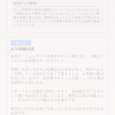
お店からの返信
忙しい時間帯の案内や連絡について、スムーズさを欠いてしま
う場面があり大変申し訳ございませんでした。いただいたご指
摘を真摯に受け止め、混雑時であってもより迅速で丁寧なサポ
ートができるよう、スタッフの連携や対応フローの改善を徹底
してまいります。
良い点
給与/報酬/待遇
友達が「ニューデリーは働きやすいし稼げるよ」と教えて
くれたのが応募のきっかけでした。
実際に入店してみると想像以上に集客が良く、毎日のよう
に完売している女の子も多くて驚きました。お客様の数が
安定しているので、お仕事のチャンスが多くしっかり稼げ
る環境だと思います。
スタッフさんも親切で相談しやすく、未経験の方でも安心
して働けるお店だと感じています。無理な出勤の強要もな
く、自分のペースで働けるのも魅力です。
稼ぎたい方やお店選びで迷っている方にはおすすめできる
お店です。