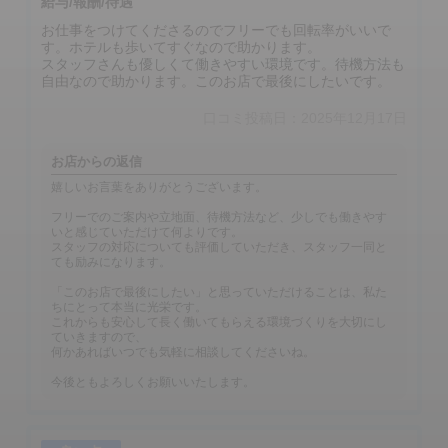
給与/報酬/待遇
お仕事をつけてくださるのでフリーでも回転率がいいで
す。ホテルも歩いてすぐなので助かります。
スタッフさんも優しくて働きやすい環境です。待機方法も
自由なので助かります。このお店で最後にしたいです。
口コミ投稿日：2025年12月17日
お店からの返信
嬉しいお言葉をありがとうございます。
フリーでのご案内や立地面、待機方法など、少しでも働きやす
いと感じていただけて何よりです。
スタッフの対応についても評価していただき、スタッフ一同と
ても励みになります。
「このお店で最後にしたい」と思っていただけることは、私た
ちにとって本当に光栄です。
これからも安心して長く働いてもらえる環境づくりを大切にし
ていきますので、
何かあればいつでも気軽に相談してくださいね。
今後ともよろしくお願いいたします。