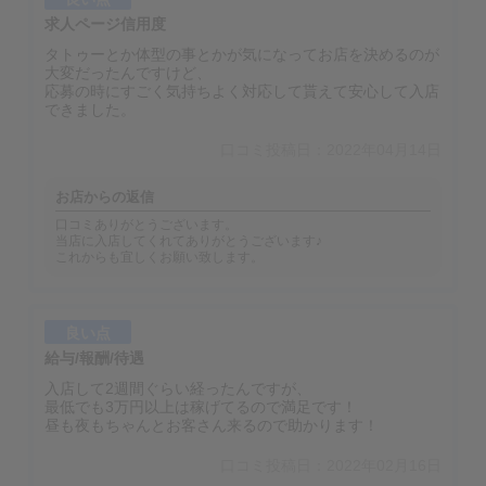
求人ページ信用度
タトゥーとか体型の事とかが気になってお店を決めるのが
大変だったんですけど、
応募の時にすごく気持ちよく対応して貰えて安心して入店
できました。
口コミ投稿日：2022年04月14日
お店からの返信
口コミありがとうございます。
当店に入店してくれてありがとうございます♪
これからも宜しくお願い致します。
良い点
給与/報酬/待遇
入店して2週間ぐらい経ったんですが、
最低でも3万円以上は稼げてるので満足です！
昼も夜もちゃんとお客さん来るので助かります！
口コミ投稿日：2022年02月16日