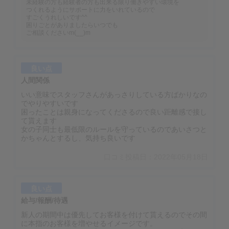
未経験の方も経験者の方も出来る限り働きやすい環境を
つくれるようにサポートに力をいれているので
すごくうれしいです^^
困りごとがありましたらいつでも
ご相談くださいm(__)m
良い点
人間関係
いい意味でスタッフさんがあっさりしている方ばかりなの
でやりやすいです
困ったことは親身になってくださるので良い距離感で接し
て貰えます
女の子同士も最低限のルールを守っているのであいさつと
かちゃんとするし、気持ち良いです
口コミ投稿日：2022年05月18日
良い点
給与/報酬/待遇
新人の期間中は優先してお客様を付けて貰えるのでその間
に本指のお客様を増やせるイメージです。