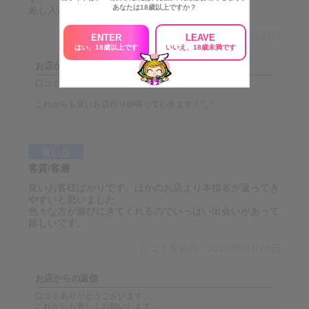
あなたは18歳以上ですか？
差し入れもよくいただきます。
口コミ投稿日：2024年03月22日
ENTER
LEAVE
はい、18歳以上です
いいえ、18歳未満です
お店からの返信
口コミありがとうございます！
これからも良いお店作り頑張っていきます！^_^
良い点
客質/客層
良いお客様ばかりです。ほかのお店より本指名が返ってき
やすいと思いました。
色々な方が遊びにきてくれるのでいっぱい出会いがあって
嬉しいです。
口コミ投稿日：2023年04月08日
お店からの返信
口コミありがとうございます。
これからも宜しくお願いします。