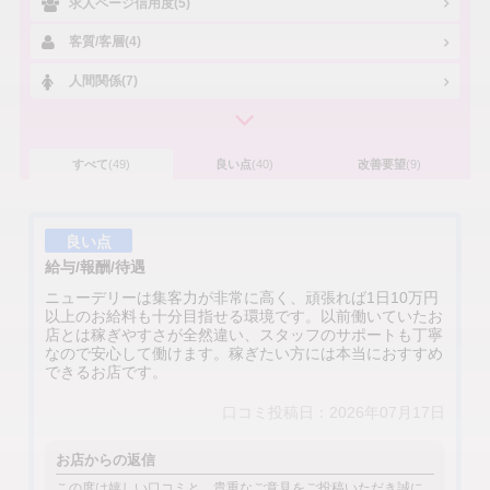
求人ページ信用度(5)
客質/客層(4)
人間関係(7)
すべて
(49)
良い点
(40)
改善要望
(9)
良い点
給与/報酬/待遇
ニューデリーは集客力が非常に高く、頑張れば1日10万円
以上のお給料も十分目指せる環境です。以前働いていたお
店とは稼ぎやすさが全然違い、スタッフのサポートも丁寧
なので安心して働けます。稼ぎたい方には本当におすすめ
できるお店です。
口コミ投稿日：2026年07月17日
お店からの返信
この度は嬉しい口コミと、貴重なご意見をご投稿いただき誠に