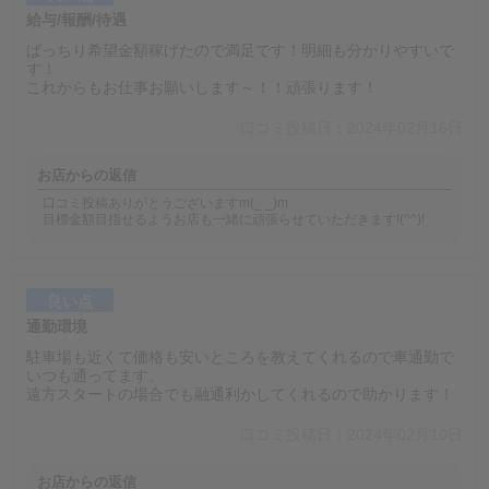
給与/報酬/待遇
ばっちり希望金額稼げたので満足です！明細も分かりやすいで
す！
これからもお仕事お願いします～！！頑張ります！
口コミ投稿日：2024年02月16日
お店からの返信
口コミ投稿ありがとうございますm(_ _)m
目標金額目指せるようお店も一緒に頑張らせていただきます!(^^)!
良い点
通勤環境
駐車場も近くて価格も安いところを教えてくれるので車通勤で
いつも通ってます。
遠方スタートの場合でも融通利かしてくれるので助かります！
口コミ投稿日：2024年02月10日
お店からの返信