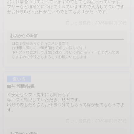
沢山仕事をつけてくれていますのでとても満足言っています。
フリーなど積極的につけてくれていますので入店して長いです
がお仕事0だった日がないのでとてもありがたいです、
口コミ投稿日：2026年04月10日
お店からの返信
口コミ投稿ありがとうございます！
お仕事に関してご満足頂けて嬉しい限りです！
キャスト様に対して真摯に対応していくのがモットーだと思ってお
りますので今後ともよろしくお願いいたします！
良い点
給与/報酬/待遇
不安定なシフト提出にも関わらず
毎回快く歓迎していただき、感謝です。
出勤の際もたくさんお仕事つけてもらって稼がせてもらってま
す。
口コミ投稿日：2026年03月23日
お店からの返信