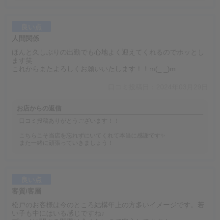
良い点
人間関係
ほんと久しぶりの出勤でも心地よく迎えてくれるのでホッとし
ます笑
これからまたよろしくお願いいたします！！m(_ _)m
口コミ投稿日：2024年03月29日
お店からの返信
口コミ投稿ありがとうございます！！
こちらこそ当店を忘れずにいてくれて本当に感謝です✨
また一緒に頑張っていきましょう！
良い点
客質/客層
松戸のお客様は今のところ結構年上の方多いイメージです。若
い子も中にはいる感じですね♪