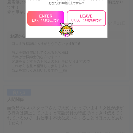
風俗嬢とお客様という一線を引いて関わってくれる良客ばかり
あなたは18歳以上ですか？
です！
働き甲斐があると思います！
ENTER
LEAVE
はい、18歳以上です
いいえ、18歳未満です
口コミ投稿日：2024年04月11日
お店からの返信
口コミ投稿誠にありがとうございます!(^^)!
当店を御贔屓にしてくれるお客様は
大半は皆様紳士的な方です＾＾
客層を良くするのもお店のお仕事になりますので
これからも益々精進して参りますので
当店を宜しくお願いしますm(__)m
良い点
人間関係
面倒見のいいスタッフさんで大変助かっています！女性が嫌が
る行為は禁止していますと電話受付の時点ではっきり伝えてく
れているので、お仕事中不快な思いをすることはほとんどあり
ません！