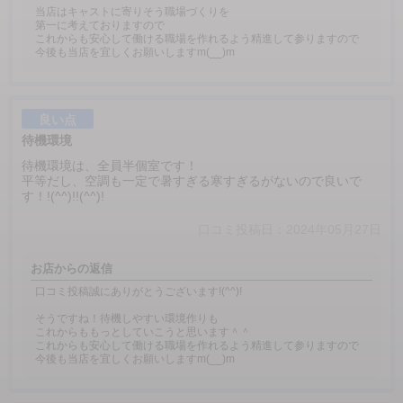
当店はキャストに寄りそう職場づくりを
第一に考えておりますので
これからも安心して働ける職場を作れるよう精進して参りますので
今後も当店を宜しくお願いしますm(__)m
良い点
待機環境
待機環境は、全員半個室です！
平等だし、空調も一定で暑すぎる寒すぎるがないので良いで
す！!(^^)!!(^^)!
口コミ投稿日：2024年05月27日
お店からの返信
口コミ投稿誠にありがとうございます!(^^)!
そうですね！待機しやすい環境作りも
これからももっとしていこうと思います＾＾
これからも安心して働ける職場を作れるよう精進して参りますので
今後も当店を宜しくお願いしますm(__)m