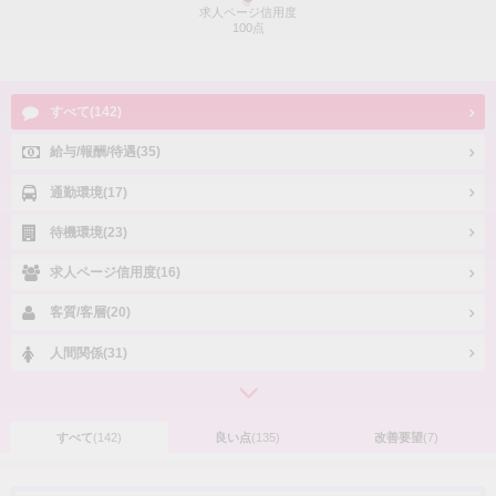
求人ページ信用度
100点
すべて(142)
給与/報酬/待遇(35)
通勤環境(17)
待機環境(23)
求人ページ信用度(16)
客質/客層(20)
人間関係(31)
すべて
(142)
良い点
(135)
改善要望
(7)