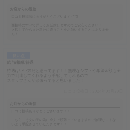
お店からの返信
口コミ投稿誠にありがとうございます!(^^)!
面接時にすべて詳しくお話致しますのでご安心ください！
入店してからまた新たに違うことをお願いすることはありませ
ん！！
良い点
給与/報酬/待遇
待遇はいい方だと思ってます！！無理なシフトや希望金額も全
力で到達してくれるよう手配してくれるので
スタッフさんが頑張ってると思いました！
口コミ投稿日：2024年03月29日
お店からの返信
口コミ投稿ありがとうございます！！
こちらこそ女の子の為に全力で頑張っていきますので無理なコトな
いよう手配させていただきます！！