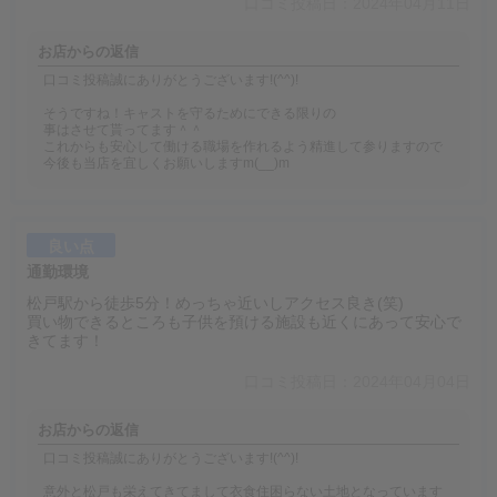
口コミ投稿日：2024年04月11日
お店からの返信
口コミ投稿誠にありがとうございます!(^^)!
そうですね！キャストを守るためにできる限りの
事はさせて貰ってます＾＾
これからも安心して働ける職場を作れるよう精進して参りますので
今後も当店を宜しくお願いしますm(__)m
良い点
通勤環境
松戸駅から徒歩5分！めっちゃ近いしアクセス良き(笑)
買い物できるところも子供を預ける施設も近くにあって安心で
きてます！
口コミ投稿日：2024年04月04日
お店からの返信
口コミ投稿誠にありがとうございます!(^^)!
意外と松戸も栄えてきてまして衣食住困らない土地となっています