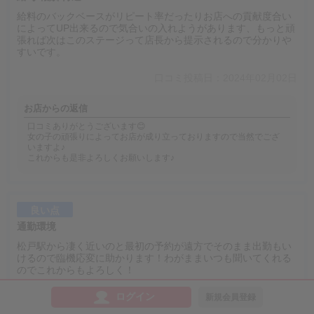
給料のバックベースがリピート率だったりお店への貢献度合い
によってUP出来るので気合いの入れようがあります、もっと頑
張れば次はこのステージって店長から提示されるので分かりや
すいです。
口コミ投稿日：2024年02月02日
お店からの返信
口コミありがとうございます😊
女の子の頑張りによってお店が成り立っておりますので当然でござ
いますよ♪
これからも是非よろしくお願いします♪
良い点
通勤環境
松戸駅から凄く近いのと最初の予約が遠方でそのまま出勤もい
けるので臨機応変に助かります！わがままいつも聞いてくれる
のでこれからもよろしく！
口コミ投稿日：2024年02月02日
ログイン
新規会員登録