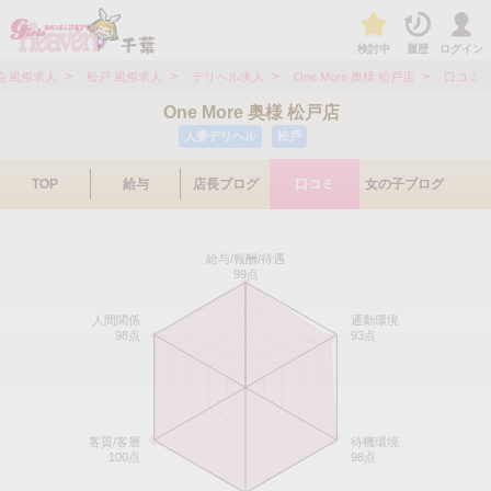
検討中
履歴
ログイン
>
>
>
>
柏 風俗求人
松戸 風俗求人
デリヘル求人
One More 奥様 松戸店
口コミ
One More 奥様 松戸店
人妻デリヘル
松戸
TOP
給与
店長ブログ
口コミ
女の子ブログ
給与/報酬/待遇
99点
人間関係
通勤環境
98点
93点
客質/客層
待機環境
100点
98点