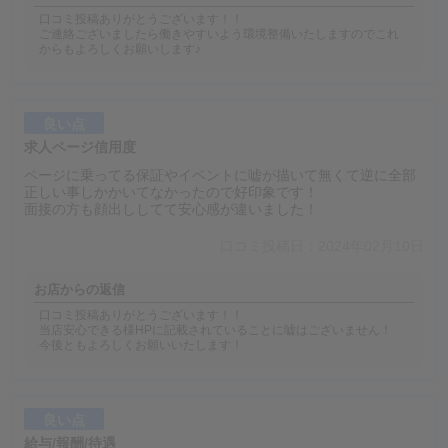
口コミ投稿ありがとうございます！！
ご連絡ございましたら働きやすいよう環境整備いたしますのでこれ
からもよろしくお願いします♪
良い点
求人ページ信用度
ページに乗ってる保証やイベントに嘘が描いて無くて逆に全部
正しい事しかかいてなかったので好印象です！
面接の方も顔出ししてて安心感が違いました！
口コミ投稿日：2024年02月10日
お店からの返信
口コミ投稿ありがとうございます！！
当店安心できる様HPに記載されていることに嘘はございません！
今後ともよろしくお願いいたします！
良い点
給与/報酬/待遇