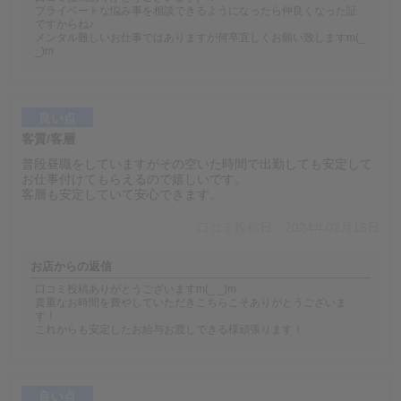
プライベートな悩み事を相談できるようになったら仲良くなった証
ですからね♪
メンタル難しいお仕事ではありますが何卒宜しくお願い致しますm(_
_)m
良い点
客質/客層
普段昼職をしていますがその空いた時間で出勤しても安定して
お仕事付けてもらえるので嬉しいです。
客層も安定していて安心できます。
口コミ投稿日：2024年02月16日
お店からの返信
口コミ投稿ありがとうございますm(_ _)m
貴重なお時間を費やしていただきこちらこそありがとうございま
す！
これからも安定したお給与お渡しできる様頑張ります！
良い点