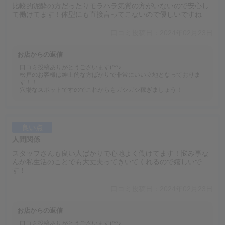
比較的泥酔の方だったりモラハラ気質の方がいないので安心し
て働けてます！体型にも直接言ってこないので優しいですね
口コミ投稿日：2024年02月23日
お店からの返信
口コミ投稿ありがとうございます(^^♪
松戸のお客様は紳士的な方ばかりで非常にいい立地となっておりま
す！！
穴場なスポットですのでこれからもガシガシ稼ぎましょう！
良い点
人間関係
スタッフさんも良い人ばかりで心地よく働けてます！悩み事な
んか私生活のことでも大丈夫ってきいてくれるので嬉しいで
す！
口コミ投稿日：2024年02月23日
お店からの返信
口コミ投稿ありがとうございます(^^♪