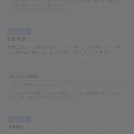
入店初日でもとことん宣伝してお仕事の本数の多さ味わって頂く為
頑張らせていただいております！！
こちらこそよろしくお願いします！！
良い点
客質/客層
客層はほんとにまばらなイメージです。ただめちゃくちゃ変な
人は電話口で断っているって聞いたので安心してます！
口コミ投稿日：2024年03月15日
お店からの返信
口コミ投稿ありがとうございます！！
そうですね！電話口で変な方や泥酔している方はお断りさせていた
だいておりますのでご安心くださいませ！
良い点
待機環境