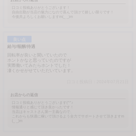
口コミ投稿ありがとうございます！
自由出勤が当店の魅力になので喜んで頂けて嬉しい限りです！
今後共よろしくお願いしますm(_ _)m
良い点
給与/報酬/待遇
回転率が良いと聞いていたので
ホントかなと思っていたのですが
実際働いてみたらホントでした！
凄くかせがせていただいています。
口コミ投稿日：2024年07月21日
お店からの返信
口コミ投稿ありがとうございます(^^♪
情報通りと感じて頂き良かったです！
当店はキャストさん第一主義なので、
これからも快適に稼いで頂けるよう全力でサポートさせて頂きますm
(_ _)m