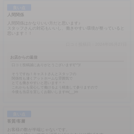
良い点
人間関係
人間関係はかなりいい方だと思います♪
スタッフさんの対応もいいし、働きやすい環境が整っていると
思います！！
口コミ投稿日：2024年05月27日
お店からの返信
口コミ投稿誠にありがとうございます!(^^)!
そうですね！キャストさんとスタッフの
関係性も凄くアットホームな雰囲気で
とても働きやすいと思います＾＾
これからも安心して働けるよう精進して参りますので
今後も当店を宜しくお願いしますm(__)m
良い点
客質/客層
お客様の数が半端じゃないです。