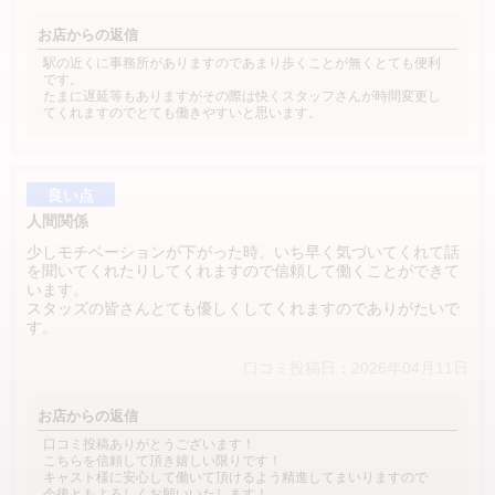
お店からの返信
駅の近くに事務所がありますのであまり歩くことが無くとても便利
です。
たまに遅延等もありますがその際は快くスタッフさんが時間変更し
てくれますのでとても働きやすいと思います。
良い点
人間関係
少しモチベーションが下がった時、いち早く気づいてくれて話
を聞いてくれたりしてくれますので信頼して働くことができて
います。
スタッズの皆さんとても優しくしてくれますのでありがたいで
す。
口コミ投稿日：2026年04月11日
お店からの返信
口コミ投稿ありがとうございます！
こちらを信頼して頂き嬉しい限りです！
キャスト様に安心して働いて頂けるよう精進してまいりますので
今後ともよろしくお願いいたします！