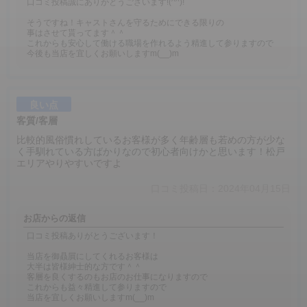
口コミ投稿誠にありがとうございます!(^^)!
そうですね！キャストさんを守るためにできる限りの
事はさせて貰ってます＾＾
これからも安心して働ける職場を作れるよう精進して参りますので
今後も当店を宜しくお願いしますm(__)m
良い点
客質/客層
比較的風俗慣れしているお客様が多く年齢層も若めの方が少な
く手馴れている方ばかりなので初心者向けかと思います！松戸
エリアやりやすいですよ
口コミ投稿日：2024年04月15日
お店からの返信
口コミ投稿ありがとうございます！
当店を御贔屓にしてくれるお客様は
大半は皆様紳士的な方です＾＾
客層を良くするのもお店のお仕事になりますので
これからも益々精進して参りますので
当店を宜しくお願いしますm(__)m