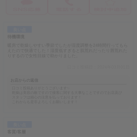
良い点
待機環境
暖房で乾燥しやすい季節でしたが湿度調整を24時間行ってもら
えたので快適でした！湿度低すぎると肌荒れだったり唇荒れた
りするので女性目線で助かりました。
口コミ投稿日：2024年03月01日
お店からの返信
口コミ投稿ありがとうございます✨
乾燥は美容の敵ですので接客に関する大事なことですのでお店及び
スタッフは細心の注意を払っております！
これからも是非よろしくお願いします！
良い点
客質/客層