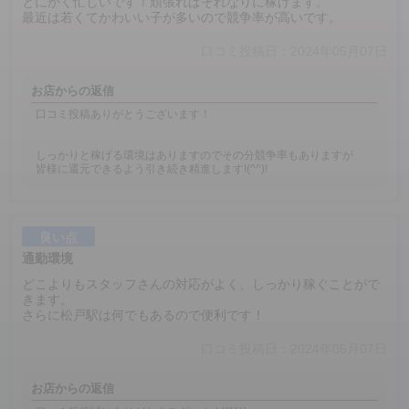
とにかく忙しいです！頑張ればそれなりに稼げます。
最近は若くてかわいい子が多いので競争率が高いです。
口コミ投稿日：2024年05月07日
お店からの返信
口コミ投稿ありがとうございます！
しっかりと稼げる環境はありますのでその分競争率もありますが
皆様に還元できるよう引き続き精進します!(^^)!
良い点
通勤環境
どこよりもスタッフさんの対応がよく、しっかり稼ぐことがで
きます。
さらに松戸駅は何でもあるので便利です！
口コミ投稿日：2024年05月07日
お店からの返信