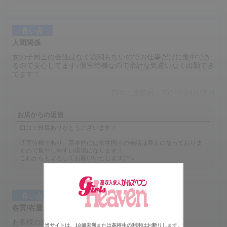
良い点
人間関係
女の子同士の会話はなく派閥もないのでお仕事だけに集中でき
るので安心してます♪個室待機なので余計な気遣いなく出勤でき
てます！
口コミ投稿日：2024年04月15日
お店からの返信
口コミ投稿ありがとうございます！
個室待機であり、基本的には女性同士の会話は禁止になっておりま
すので集中しやすい環境になります！
これからもよろしくお願いいたします(^^♪
良い点
客質/客層
お客様の層は、結構いい方だと思います！
当サイトは、18歳未満または高校生の利用はお断りします。