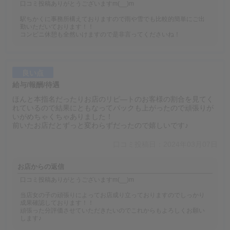
口コミ投稿ありがとうございますm(__)m
駅ちかくに事務所構えておりますので雨や雪でも比較的簡単にご出
勤いただいております！！
コンビニ休憩も全然いけますので是非言ってくださいね！
良い点
給与/報酬/待遇
ほんと本指名だったりお店のリピ―トのお客様の割合を見てく
れているので結果にともなってバックも上がったので頑張りが
いがめちゃくちゃありました！
前いたお店だとずっと変わらずだったので嬉しいです♪
口コミ投稿日：2024年03月07日
お店からの返信
口コミ投稿ありがとうございますm(__)m
当店女の子の頑張りによってお店成り立っておりますのでしっかり
成果確認しております！！
頑張った分評価させていただきたいのでこれからもよろしくお願い
します♪