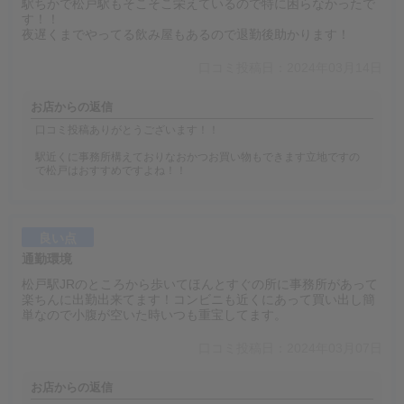
駅ちかで松戸駅もそこそこ栄えているので特に困らなかったで
す！！
夜遅くまでやってる飲み屋もあるので退勤後助かります！
口コミ投稿日：2024年03月14日
お店からの返信
口コミ投稿ありがとうございます！！
駅近くに事務所構えておりなおかつお買い物もできます立地ですの
で松戸はおすすめですよね！！
良い点
通勤環境
松戸駅JRのところから歩いてほんとすぐの所に事務所があって
楽ちんに出勤出来てます！コンビニも近くにあって買い出し簡
単なので小腹が空いた時いつも重宝してます。
口コミ投稿日：2024年03月07日
お店からの返信