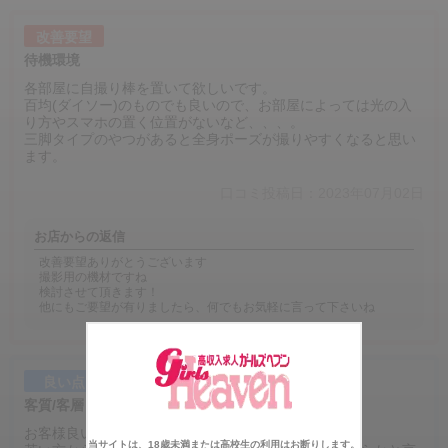
改善要望
待機環境
各部屋に自撮り棒を置いて欲しいです。
百均(ダイソー)のものでも良いので、お部屋によっては光の入
り方やスマホの置く位置がないなど、、、。
三脚タイプのやつがあると全身ポーズが撮りやすくなると思い
ます。
口コミ投稿日：2023年07月02日
お店からの返信
改善要望ありがとうございます
撮影用の機材ですね
検討させて頂きます！
他にもご要望が有りましたら、何でもお気軽に言って下さいね
良い点
客質/客層
お客様良い方ばかりです！！
当サイトは、18歳未満または高校生の利用はお断りします。