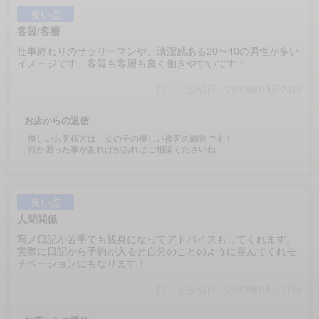
良い点
客質/客層
仕事終わりのサラリーマンや、清潔感ある20〜40の男性が多い
イメージです。客質も客層も良く働きやすいです！
口コミ投稿日：2023年09月24日
お店からの返信
優しいお客様方は、女の子の優しい接客の賜物です！
何か困った事があればがあればご相談くださいね
良い点
人間関係
写メ日記が苦手でも親身になってアドバイスもしてくれます。
実際に日記から予約が入ると自分のことのように喜んでくれモ
チベーションにもなります！
口コミ投稿日：2023年09月17日