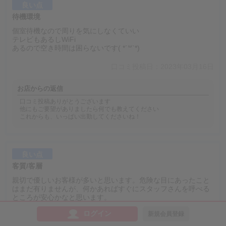
良い点
待機環境
個室待機なので周りを気にしなくていい
テレビもあるしWiFi
あるので空き時間は困らないです( *´꒳`*)
口コミ投稿日：2023年03月16日
お店からの返信
口コミ投稿ありがとうございます
他にもご要望がありましたら何でも教えてください
これからも、いっぱい出勤してくださいね！
良い点
客質/客層
親切で優しいお客様が多いと思います。危険な目にあったこと
はまだ有りませんが、何かあればすぐにスタッフさんを呼べる
ところが安心かなと思います。
ログイン
新規会員登録
口コミ投稿日：2023年03月16日