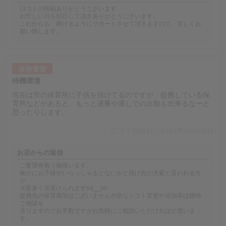
口コミの投稿ありがとうございます。
お忙しい日も対応して頂きありがとうございます。
これからも、稼げるようにサポートさせて頂きますので、宜しくお
願い致します。
改善要望
待機環境
現在は市の保育所に子供を預けてるのですが、提携している保
育所などがあると、もっと遅番や通しでの出勤も出来るなーと
思ったりします。
口コミ投稿日：2023年05月05日
お店からの返信
ご要望有難う御座います。
確かにお子様がいらっしゃるとなにかと預け先が大変と言われる方
が
大変多く見受けられますm(__)m
提携先の保育園等はございませんが急なシフト変更や追加等は随時
ご相談を
承りますのでお手数ですがお気軽にご相談いただければと思いま
す。