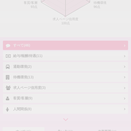
客質/客層
待機環境
93点
96点
求人ページ信用度
100点
すべて(46)
給与/報酬/待遇(11)
通勤環境(2)
待機環境(13)
求人ページ信用度(3)
客質/客層(9)
人間関係(8)