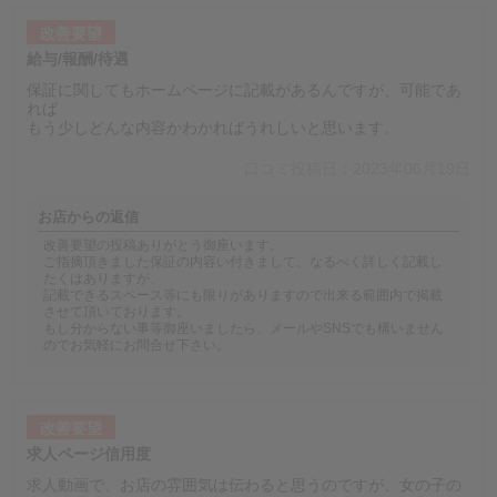
改善要望
給与/報酬/待遇
保証に関してもホームページに記載があるんですが、可能であ
れば
もう少しどんな内容かわかればうれしいと思います。
口コミ投稿日：2023年06月19日
お店からの返信
改善要望の投稿ありがとう御座います。
ご指摘頂きました保証の内容い付きまして、なるべく詳しく記載し
たくはありますが、
記載できるスペース等にも限りがありますので出来る範囲内で掲載
させて頂いております。
もし分からない事等御座いましたら、メールやSNSでも構いません
のでお気軽にお問合せ下さい。
改善要望
求人ページ信用度
求人動画で、お店の雰囲気は伝わると思うのですが、女の子の