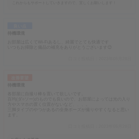
これからもサポートしていきますので、宜しくお願いします！
良い点
待機環境
お部屋は広くてWi-Fiあるし、綺麗でとても快適です
いつもお掃除と備品の補充をありがとうございます😊
口コミ投稿日：2023年05月28日
改善要望
待機環境
各部屋に自撮り棒を置いて欲しいです。
百均(ダ○ソー)のものでも良いので、お部屋によっては光の入り
方やスマホの置く位置がないなど、、、。
三脚タイプのやつがあるの全身ポーズが撮りやすくなると思い
ます。
口コミ投稿日：2023年05月28日