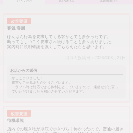
すべて
(46)
良い点
(22)
改善要望
(24)
改善要望
客質/客層
ほんばん行為を要求してくる客がとても多かったです。
断ってもしつこく要求され続けることも多々ありました。
案内時に説明確認を強くしてもらえたらと思います。
口コミ投稿日：2026年03月27日
お店からの返信
かしこまりました！
貴重なご意見ありがとうございます。
トラブル時は対応できる体制をとっていますので、遠慮せずに言っ
ていただけましたら対応させていただきます。
改善要望
待機環境
店内での履き物が厚底で歩きづらく怖かったので、普通の履き