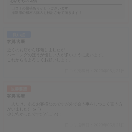
お店からの返信
口コミの投稿ありがとうございます
撮影用の機材の購入も検討させて頂きます！
良い点
客質/客層
近くのお店から移籍しましたが
バーニングのほうが優しい人が多いように思います。
これからもよろしくお願いします。
口コミ投稿日：2023年05月21日
改善要望
客質/客層
一人だけ、あるお客様なのですが外で会う事をしつこく言う方
がいました(´･ω･`)
少し怖かったです:;(∩´﹏`∩);:
口コミ投稿日：2023年05月21日