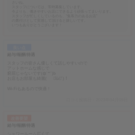
さいね。
スタッフについては、常時募集しています。
今よりも、働きやすいお店にできるよう頑張ってまいります。
スタッフが忙しくしているのも、“集客力のあるお店”
の裏付けとして実感して頂けると嬉しいです。
いつもありがとうございます！
良い点
給与/報酬/待遇
スタッフの皆さん優しくて話しやすいので
アットホームな感じで
窮屈じゃないです(◍´꒳`)b
お店もお部屋も綺麗( ･᷅ὢ･᷄ )！
Wi-Fiもあるので快適！
口コミ投稿日：2023年04月09日
改善要望
給与/報酬/待遇
シャワールーム広くて