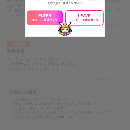
若い方から年配の方まで年齢層は幅広いですが、どちらかと言
あなたは18歳以上ですか？
えば年齢層が高い方法だと思います。
紳士的な方が多く、新人で段取りが悪くても笑顔で見守り、楽
しく遊んでくださるお客様ばかりです。
ENTER
LEAVE
はい、18歳以上です
いいえ、18歳未満です
口コミ投稿日：2023年06月26日
改善要望
客質/客層
今のところ思いつきませんが、
また何かありましたら相談させて頂きます！
いつもありがとうございます！
口コミ投稿日：2023年06月26日
お店からの返信
口コミ投稿ありがとうございます！
当店をご利用のお客様は落ち着いた大人な男性が多いので
トラブルは少ないかと思われます♪
もしお客様の事でお困りの際はスタッフまでご報告ください(^-^)
これから宜しくお願い致しますm(_ _)m