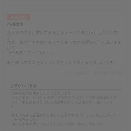
改善要望
待機環境
お仕事の内容が書いてあるとイメージ出来たかもしれないで
す。
多分、莫大な文字数になってしまうので無理なんだと思います
けど
風俗初めてだったので…。
あと廊下の音楽をもう少し大きくして貰えると嬉しいです。
口コミ投稿日：2023年04月23日
お店からの返信
改善要望の投稿ありがとうございます
そうですね。おっしゃる通りで内容までは詳しく記載出来兼ねます
ので、申し訳ありませんが面接時に詳しく説明させて頂いていま
す。
廊下の有線も音量確認しまして若干ですがボリュームを上げさせて
いただきました。
他にも改善要望がございましたらお気軽に教えて下さいね.