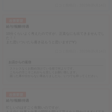
口コミ投稿日：2023年05月14日
改善要望
給与/報酬/待遇
10分くらいよく考えたのですが、正直なにも出てきませんでし
た！！
また思いついたら書き込もうと思います(*‘∀‘)
口コミ投稿日：2023年05月14日
お店からの返信
ストレスなくお勤め頂けている様で何よりです。
こちらの方こそこれからも宜しくお願い致します。
困った事や分からない事ありましたら、いつでも仰ってください。
改善要望
給与/報酬/待遇
忙しいのはすごく有難いのですが、
もう少し仕事と仕事の間隔を開けて貰えたら助かります( *´꒳`*)