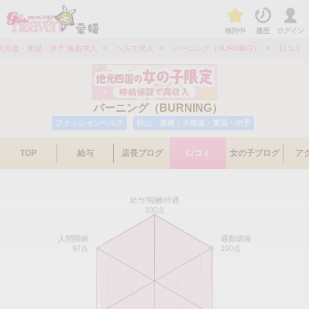
検討中
履歴
ログイン
>
>
>
大街道・東温・伊予 風俗求人
ヘルス求人
バーニング（BURNING）
口コミ
バーニング（BURNING）
ファッションヘルス
松山・道後・大街道・東温・伊予
TOP
給与
店長ブログ
口コミ
女の子ブログ
ア
給与/報酬/待遇
100点
人間関係
通勤環境
97点
100点