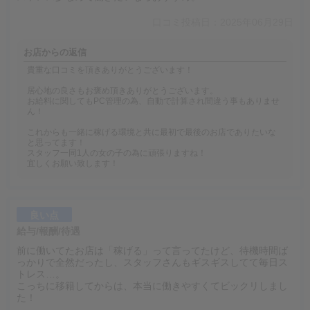
口コミ投稿日：2025年06月29日
お店からの返信
貴重な口コミを頂きありがとうございます！
居心地の良さもお褒め頂きありがとうございます。
お給料に関してもPC管理の為、自動で計算され間違う事もありませ
ん！
これからも一緒に稼げる環境と共に最初で最後のお店でありたいな
と思ってます！
スタッフ一同1人の女の子の為に頑張りますね！
宜しくお願い致します！
良い点
給与/報酬/待遇
前に働いてたお店は「稼げる」って言ってたけど、待機時間ば
っかりで全然だったし、スタッフさんもギスギスしてて毎日ス
トレス…。
こっちに移籍してからは、本当に働きやすくてビックリしまし
た！