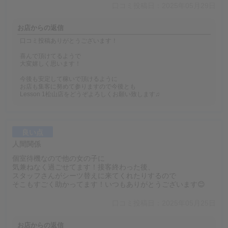
口コミ投稿日：2025年05月29日
お店からの返信
口コミ投稿ありがとうございます！
喜んで頂けてるようで
大変嬉しく思います！
今後も安定して稼いで頂けるように
お店も集客に努めて参りますので今後とも
Lesson 1松山店をどうぞよろしくお願い致します♫
良い点
人間関係
個室待機なので他の女の子に
気兼ねなく過ごせてます！接客終わった後、
スタッフさんがシーツ替えに来てくれたりするので
そこもすごく助かってます！いつもありがとうございます😊
口コミ投稿日：2025年05月25日
お店からの返信