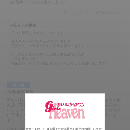
でお仕事できるので良かったです！
口コミ投稿日：2025年08月24日
お店からの返信
口コミ投稿ありがとうございます！
女の子のペースに合わせてお仕事して
頂けるのでプライベートや学業も両立できます＾＾
もちろんお店から無理な出勤の要請はないので
ご安心下さいね＾＾
今後もレッスンワン松山店をどうぞよろしくお願い致します♪
良い点
給与/報酬/待遇
都心のお店で働いていたこともあるんですけど、今は地元の地
方店で落ち着いて働いています。正直、最初は「お客さん少な
いんじゃないかな？」って不安もあったんですが、思った以上
に常連さんや出張のお客さんが多くて、安定して稼げていま
す。
日給はだいたい6時間で3〜4万円くらい。
当サイトは、18歳未満または高校生の利用はお断りします。