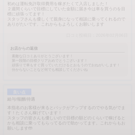
初めは運転免許取得費用を稼ぎたくて入店しました！
２週間くらいで目標にしていた金額に届き今は車を買うのを目
標に頑張ってます！
スタッフさんも優しくて親身になって相談に乗ってくれるので
ありがたいです。これからもよろしくお願いします
口コミ投稿日：2026年02月06日
お店からの返信
素敵な口コミありがとうございます！
第一段階の目標クリアおめでとうございます！
頑張りで車もすぐ買っていただけるとおもうのでおねがいします！
分からないことなど何でも相談してくださいね
良い点
給与/報酬/待遇
本指名のお客様が来るとバックがアップするのでやる気がでま
す！たくさん稼げています！
スタッフの皆さんも優しいので目標の額どのくらいで稼げると
かも相談に乗ってもらってるので助かってます。これからもお
願いします🤲