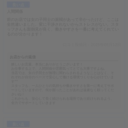
良い点
人間関係
前のお店では女の子同士の派閥があって辛かったけど、ここは
全然違いました。変に干渉されないからストレスがない。スタ
ッフさんも面倒見が良く、働きやすさを一番に考えてくれてい
るのが分かります！
口コミ投稿日：2025年08月12日
お店からの返信
嬉しいお言葉、本当にありがとうございます！
お仕事する上で、人間関係や雰囲気ってとても大事ですよね。
当店では、女の子同士が無理に関わらされるようなことはなく、そ
れぞれが自分のペースで安心して働ける環境づくりを心がけていま
す^^
スタッフも、一人ひとりの気持ちや働きやすさを第一に考えてサポ
ートしていますので、何か困ったことがあれば遠慮なく頼ってくだ
さいね！
これからも、安心して長く続けられる場所であり続けられるよう、
全力でサポートしていきます
良い点