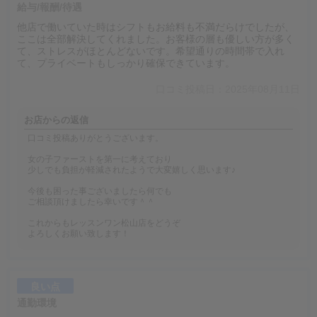
給与/報酬/待遇
他店で働いていた時はシフトもお給料も不満だらけでしたが、
ここは全部解決してくれました。お客様の層も優しい方が多く
て、ストレスがほとんどないです。希望通りの時間帯で入れ
て、プライベートもしっかり確保できています。
口コミ投稿日：2025年08月11日
お店からの返信
口コミ投稿ありがとうございます。
女の子ファーストを第一に考えており
少しでも負担が軽減されたようで大変嬉しく思います♪
今後も困った事ございましたら何でも
ご相談頂けましたら幸いです＾＾
これからもレッスンワン松山店をどうぞ
よろしくお願い致します！
良い点
通勤環境