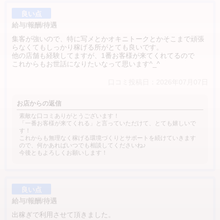
良い点
給与/報酬/待遇
集客が強いので、特に写メとかオキニトークとかそこまで頑張
らなくてもしっかり稼げる所がとても良いです。
他の店舗も経験してますが、1番お客様が来てくれてるので
これからもお世話になりたいなって思います^_^
口コミ投稿日：2026年07月07日
お店からの返信
素敵な口コミありがとうございます！
「一番お客様が来てくれる」と言っていただけて、とても嬉しいで
す！
これからも無理なく稼げる環境づくりとサポートを続けていきます
ので、何かあればいつでも相談してくださいね♪
今後ともよろしくお願いします！
良い点
給与/報酬/待遇
出稼ぎで利用させて頂きました。