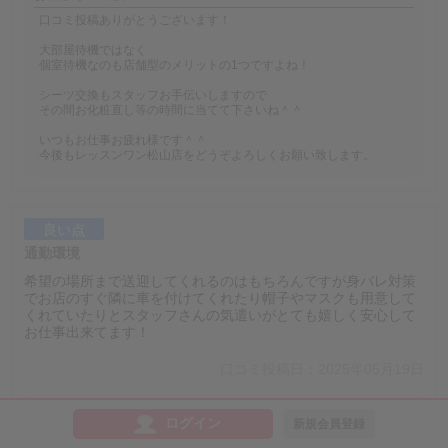
口コミ投稿ありがとうございます！
大部屋待機ではなく
個室待機なのも店舗型のメリットの1つですよね！
シーツ交換もスタッフお手伝いしますので
その間お化粧直し等の時間に当てて下さいね＾＾
いつもお仕事お疲れ様です＾＾
今後もレッスンワン松山店をどうぞよろしくお願い致します。
良い点
通勤環境
希望の場所まで送迎してくれるのはもちろんですが身バレ対策
でお店のすぐ隣に車を付けてくれたり帽子やマスクも用意して
くれていたりとスタッフさんの気遣いがとても嬉しく安心して
お仕事出来てます！
口コミ投稿日：2025年05月19日
お店からの返信
ログイン
新規会員登録
口コミ投稿ありがとうございます！