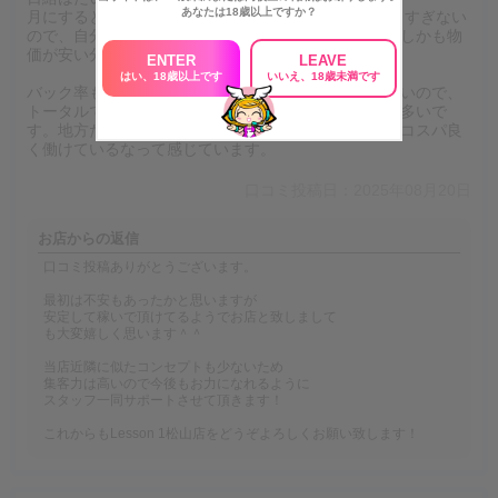
あなたは18歳以上ですか？
月にすると60〜70万円ほど。都会みたいにバタバタしすぎない
ので、自分のペースで働けるのがいいところですね。しかも物
価が安い分、貯金もしやすいです。
ENTER
LEAVE
はい、18歳以上です
いいえ、18歳未満です
バック率も分かりやすくて、余計な引かれものも少ないので、
トータルで見ると都内にいた時より手元に残る金額が多いで
す。地方だからって稼げないわけじゃなくて、むしろコスパ良
く働けているなって感じています。
口コミ投稿日：2025年08月20日
お店からの返信
口コミ投稿ありがとうございます。
最初は不安もあったかと思いますが
安定して稼いで頂けてるようでお店と致しまして
も大変嬉しく思います＾＾
当店近隣に似たコンセプトも少ないため
集客力は高いので今後もお力になれるように
スタッフ一同サポートさせて頂きます！
これからもLesson 1松山店をどうぞよろしくお願い致します！