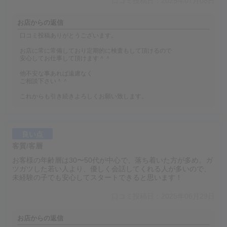
口コミ投稿日：2025年07月08日
お店からの返信
口コミ投稿ありがとうございます。
お店に常に常備しており定期的に検査もして頂けるので
安心してお仕事して頂けます＾＾
他不安な事あれば遠慮なく
ご相談下さい＾＾
これからも引き続きよろしくお願い致します。
良い点
客質/客層
お客様の年齢層は30〜50代が中心で、落ち着いた方が多め。ガ
ツガツした若い人より、優しく会話してくれる人が多いので、
未経験の子でも安心してスタートできると思います！
口コミ投稿日：2025年06月29日
お店からの返信