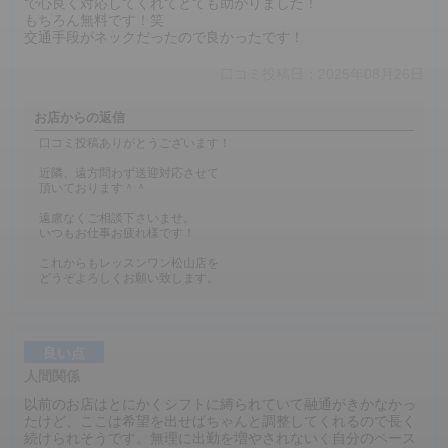
で心良く対応してくれてとても助かりました！
もちろん無料です！笑
交通手段がネックだったので良かったです！
口コミ投稿日：2025年08月26日
お店からの返信
口コミ投稿ありがとうございます！
近隣、遠方問わず送迎対応させて
頂いております＾＾
遠慮なくご相談下さいませ。
いつもお仕事お疲れ様です！
これからもレッスンワン松山店を
どうぞよろしくお願い致します。
良い点
人間関係
以前のお店はとにかくシフトに縛られていて融通がきかなかっ
たけど、ここは希望を出せばちゃんと調整してくれるので長く
続けられそうです。無理に出勤を増やされないく自分のペース