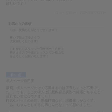
嬉しいです！
口コミ投稿日：2025年07月27日
お店からの返信
口コミ投稿ありがとうございます！
稼いで頂けてるようで
大変嬉しく思います♪
これからもスタッフ一同サポートさせて
頂きますので今後もレッスンワン松山店
をよろしくお願い致します！
良い点
求人ページ信用度
最初、求人ページだけで応募するのは正直ちょっと不安でし
た…。でも、ここの求人は記載内容と実際の待遇がちゃんと一
致していて安心できました！
時給やバックの金額、勤務時間など、誤魔化しがなくて、
「あ、ちゃんとしてるお店なんだな」って思いました。