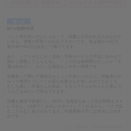
良い点
給与/報酬/待遇
バック率が高いだけじゃなくて、雑費とか引かれるものが少な
いから、実際の手取りがかなり大きいです。私は週3〜4日で、
毎月40〜50万は安定して稼げてます。
あと、シフトがとにかく自由！学校やバイトの予定に合わせて
細かく調整してもらえるし、「この日は短時間だけ」とか「今
週は休みたい」みたいな相談もしやすい環境です。
学園系って聞いて最初はちょっと不安だったけど、制服系だか
らって無理なプレイとか変なお客さんが多いわけでもなくて、
むしろ優しい常連さんが多め。スタッフさんがちゃんと選んで
くれてるみたいで安心できます。
待機も個室で快適だし、Wi-Fi・充電器もあって空き時間もスト
レスなし。LINEでこまめにサポートしてくれるから、一人で悩
むこともなく続けられてます。待遇重視の子には本当におすす
めです。
口コミ投稿日：2025年07月15日