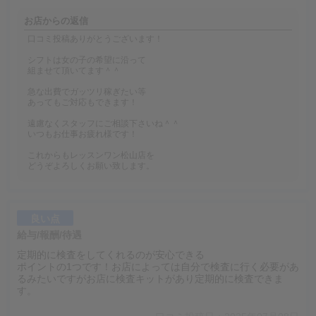
お店からの返信
口コミ投稿ありがとうございます！
シフトは女の子の希望に沿って
組ませて頂いてます＾＾
急な出費でガッツリ稼ぎたい等
あってもご対応もできます！
遠慮なくスタッフにご相談下さいね＾＾
いつもお仕事お疲れ様です！
これからもレッスンワン松山店を
どうぞよろしくお願い致します。
良い点
給与/報酬/待遇
定期的に検査をしてくれるのが安心できる
ポイントの1つです！お店によっては自分で検査に行く必要があ
るみたいですがお店に検査キットがあり定期的に検査できま
す。