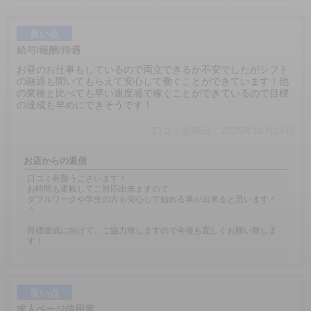
良い点
給与/報酬/待遇
お昼のお仕事もしているので両立できるか不安でしたがシフト
の融通も聞いてもらえて安心して働くことができています！他
の業種と比べても早い速度感で稼ぐことができているので目標
の達成も早めにできそうです！
口コミ投稿日：2025年10月14日
お店からの返信
口コミ有難うございます！
お時間も柔軟してご対応出来ますので
ダブルワークや学生の方も安心して始める事が出来ると思います＾
＾
目標達成に向けて、ご協力致しますので今後も宜しくお願い致しま
す！
良い点
求人ページ信用度