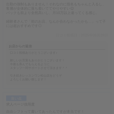
出勤の強制もありません！それなのに指名もちゃんと入るし、
客層が全体的に落ち着いててやりやすい😌
バックも前より全然高いし、月10万以上違ってくる感じ。
経験者さんで「前のお店、なんか合わなかったかも…」って子
には超おすすめです◎
口コミ投稿日：2025年06月28日
お店からの返信
口コミ投稿ありがとうございます♪
嬉しいお言葉もありがとうございます！
今後も喜んでもらえるように
スタッフ一同サポートさせて頂きます＾＾
引き続きレッスンワン松山店をどうぞ
よろしくお願い致します！
良い点
求人ページ信用度
自由シフトって書いてあったんですが本当です！