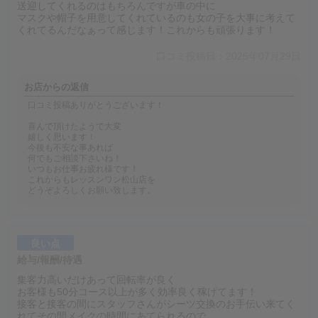
送迎してくれるのはもちろんですが車の中に
マスクや帽子を用意してくれているのも女の子を大事に考えて
くれてるんだなぁって感じます！これからも頑張ります！
口コミ投稿日：2025年07月29日
お店からの返信
口コミ投稿ありがとうございます！
喜んで頂けたようで大変
嬉しく思います！
今後も不安な事あれば
何でもご相談下さいね！
いつもお仕事お疲れ様です！
これからもレッスンワン松山店を
どうぞよろしくお願い致します。
良い点
給与/報酬/待遇
集客力高いだけあって回転率が良く
お客様も50分コース以上が多く効率良く稼げてます！
接客と接客の間にスタッフさんがシーツ交換のお手伝い来てく
れてその間メイクの時間にあてられるので