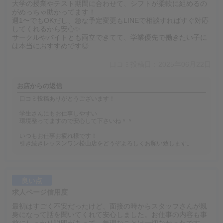
大学の授業やテスト期間に合わせて、シフトが柔軟に組めるの
がめっちゃ助かってます！
週1〜でもOKだし、急な予定変更もLINEで相談すればすぐ対応
してくれるから安心✨
サークルやバイトとも両立できてて、学業優先で働きたい子に
は本当におすすめです◎
口コミ投稿日：2025年06月22日
お店からの返信
口コミ投稿ありがとうございます！
学生さんにもお仕事しやすい
環境整ってますので安心して下さいね＾＾
いつもお仕事お疲れ様です！
引き続きレッスンワン松山店をどうぞよろしくお願い致します。
良い点
求人ページ信用度
最初はすごく不安だったけど、面接の時からスタッフさんが親
身になって話を聞いてくれて安心しました。お仕事の内容も事