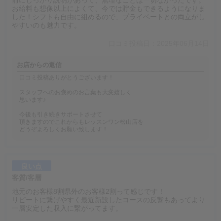
前にしっかり説明があって、無理なことは一切なかったです。
お給料も想像以上によくて、今では貯金もできるようになりま
した！シフトも自由に組めるので、プライベートとの両立がし
やすいのも魅力です。
口コミ投稿日：2025年06月14日
お店からの返信
口コミ投稿ありがとうございます！
スタッフへのお褒めのお言葉も大変嬉しく
思います♪
今後も引き続きサポートさせて
頂きますのでこれからもレッスンワン松山店を
どうぞよろしくお願い致します！
良い点
客質/客層
地元のお客様8割県外のお客様2割って感じです！
リピートに繋げやすく最近新設したコースの反響もあってより
一層安定した収入に繋がってます。