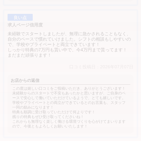
良い点
求人ページ信用度
未経験でスタートしましたが、無理に急かされることもなく、
自分のペースで慣れていけました。シフトの相談もしやすいの
で、学校やプライベートと両立できています！
しっかり特典の7万円も貰い中で、今4万円まで貰ってます！
まだまだ頑張ります！
口コミ投稿日：2026年07月07日
お店からの返信
この度は嬉しい口コミをご投稿いただき、ありがとうございます！
未経験からのスタートで不安もあったかと思いますが、ご自身のペ
ースで安心して働いていただけているようで、とても嬉しいです。
学校やプライベートとの両立ができているとのお言葉も、スタッフ
一同の励みになります！
特典も順調に受け取っていただけて何よりです！
残りの特典もぜひ受け取ってくださいね！
これからも無理なく楽しく働ける環境づくりを心がけてまいります
ので、今後ともよろしくお願いいたします！