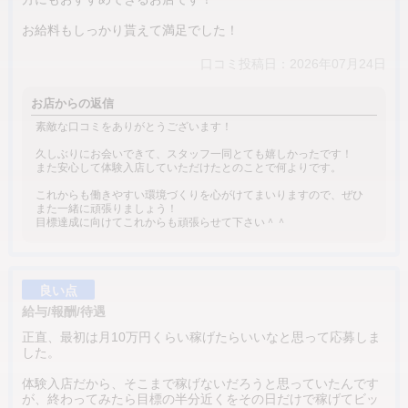
お給料もしっかり貰えて満足でした！
口コミ投稿日：2026年07月24日
お店からの返信
素敵な口コミをありがとうございます！
久しぶりにお会いできて、スタッフ一同とても嬉しかったです！
また安心して体験入店していただけたとのことで何よりです。
これからも働きやすい環境づくりを心がけてまいりますので、ぜひ
また一緒に頑張りましょう！
目標達成に向けてこれからも頑張らせて下さい＾＾
良い点
給与/報酬/待遇
正直、最初は月10万円くらい稼げたらいいなと思って応募しま
した。
体験入店だから、そこまで稼げないだろうと思っていたんです
が、終わってみたら目標の半分近くをその日だけで稼げてビッ