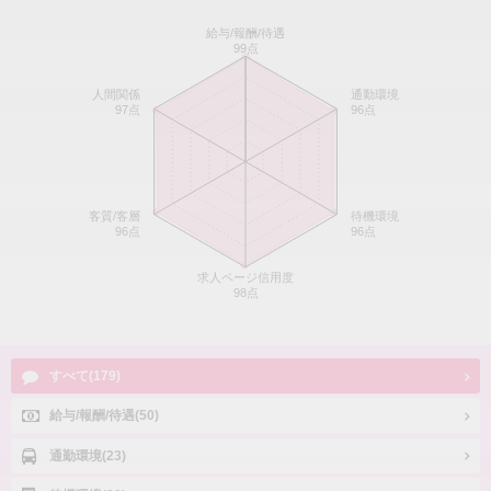
給与/報酬/待遇
99点
人間関係
通勤環境
97点
96点
客質/客層
待機環境
96点
96点
求人ページ信用度
98点
すべて(179)
給与/報酬/待遇(50)
通勤環境(23)