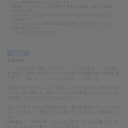
口コミ投稿頂きありがとうございます＾＾
年齢層もそうですし、ご案内前の注意事項を絶対に正確にお客様に
お伝えする事で
ルールを守ってお遊び頂く決まりとなっておりますので安心してお
仕事頂けます＾＾
これからもより良い勤務環境の構築を頑張って参りますので宜しく
お願い致しますね＾＾
いつもありがとうございます。
良い点
客質/客層
いくつかのお店で働いてきたけど、ここは正直ダントツで居心
地が良い。面接の時点でバックの計算とか待機環境の説明も超
丁寧で、「あ、ここちゃんとしてるな」って思った。
指名もリピートもちゃんと管理してくれてるから、頑張った分
だけしっかり稼げる。私はフリーより本指名メインだから、自
由出勤でムダ打ちがないのもありがたい。
あと、スタッフさんの対応の良さ。変なお客様はちゃんとNG対
応してくれるし、相談もマメに聞いてくれるから、精神的にも
ラク。
経験者ほど「環境の差」がわかると思う。ちゃんと稼ぎたい＆
ストレス少なめで働きたいならおすすめ。