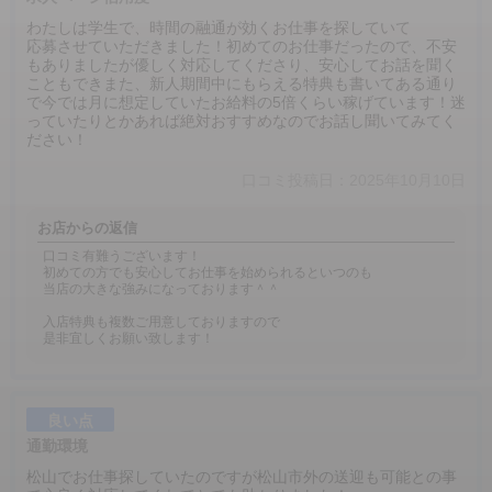
わたしは学生で、時間の融通が効くお仕事を探していて
応募させていただきました！初めてのお仕事だったので、不安
もありましたが優しく対応してくださり、安心してお話を聞く
こともできまた、新人期間中にもらえる特典も書いてある通り
で今では月に想定していたお給料の5倍くらい稼げています！迷
っていたりとかあれば絶対おすすめなのでお話し聞いてみてく
ださい！
口コミ投稿日：2025年10月10日
お店からの返信
口コミ有難うございます！
初めての方でも安心してお仕事を始められるといつのも
当店の大きな強みになっております＾＾
入店特典も複数ご用意しておりますので
是非宜しくお願い致します！
良い点
通勤環境
松山でお仕事探していたのですが松山市外の送迎も可能との事