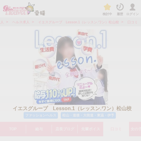
検討中
履歴
ログイン
>
>
>
求人
ヘルス求人
イエスグループ Lesson.1（レッスン.ワン）松山校
口コミ
イエスグループ Lesson.1（レッスン.ワン）松山校
ファッションヘルス
松山・道後・大街道・東温・伊予
TOP
給与
店長ブログ
先輩ボイス
口コミ
女の