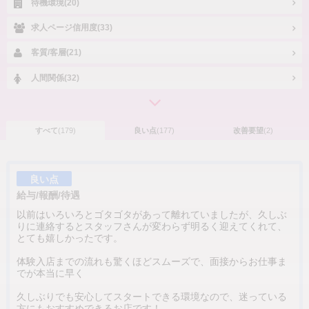
待機環境(20)
求人ページ信用度(33)
客質/客層(21)
人間関係(32)
すべて
(179)
良い点
(177)
改善要望
(2)
良い点
給与/報酬/待遇
以前はいろいろとゴタゴタがあって離れていましたが、久しぶ
りに連絡するとスタッフさんが変わらず明るく迎えてくれて、
とても嬉しかったです。
体験入店までの流れも驚くほどスムーズで、面接からお仕事ま
でが本当に早く
久しぶりでも安心してスタートできる環境なので、迷っている
方にもおすすめできるお店です！