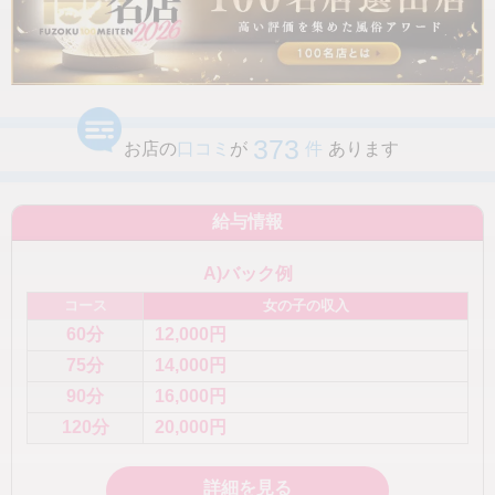
373
お店の
口コミ
が
件
あります
給与情報
A)バック例
コース
女の子の収入
60分
12,000円
75分
14,000円
90分
16,000円
120分
20,000円
詳細を見る