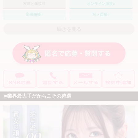
友達と面接可
オンライン面接○
自分に合った「選べる3コース」：
出張面接○
写メ面接○
ご自身の目標やスタイルに合わせて【ブロンズ / シルバー / ゴール
採用率70%
入店特典あり
続きを見る
ド】からコースを選択可能！
自分プランで働く
スタート時のバック率は自己設定OK：
週1～2日
要相談
納得のいく条件でスタートできるよう、お給料のバック率はご自身
で設定いただけます。
お給料+α
バック率80%以上
保証制度あり
短時間で高収入：
誰でも60分20,000円以上を目指せる環境です。
入店祝い金あり
完全日払い
交通費支給
ボーナスあり
■業界最大手だからこその待遇
月収200万円以上も可能！
マスコミ手当
指名料バック
圧倒的な集客力があるから、チャンスは無限大。
オプションバックあり
毎月の頑張りを評価：
1ヶ月ごとに給与査定を行うので、モチベーションを維持しながら
こだわり条件で探す
ステップアップできます。
送りあり
迎えあり