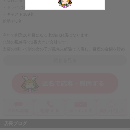
・女性スタッフ 8名
・ドライバー 48名
・キャスト389名
総勢475名
今年で創業20年目になる老舗のお店になります。
北陸の風俗界で1番大きい会社です！
当店の8割～9割の女の子が風俗未経験で入店し、目標の金額を貯め
て卒業する形になっております。面接時は当店独自のマニュアル本
続きを見る
と口頭で基本に知っておきたい事をを解説します。ご希望があれば
女性講師による講習なども組む事が出来ますのでお仕事の一連の流
れで困る事は御座いません。20年間で培ったデータを元に目標値ま
であなたを完全サポートさせて頂きます！風俗デビューは是非、当
店を選んで頂ければ幸いです。
☑完全当日日払い制
お給料はその日の仕事が終わった時点ですぐにお支払いいたしま
店長ブログ
す。