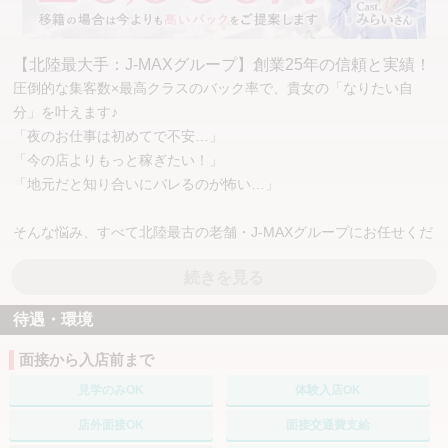
【北陸最大手：J-MAXグループ】創業25年の信頼と実績！
圧倒的な集客数×最高クラスのバック率で、貴女の「なりたい自
分」を叶えます♪
「夜のお仕事は初めてで不安…」
「今の店よりもっと稼ぎたい！」
「地元だと知り合いにバレるのが怖い…」
そんな悩み、すべて北陸最古の老舗・J-MAXグループにお任せくだ
さい！
続きを見る
25年以上の歴史があるからこそできる「最高レベルの環境」をご
用意して、貴女をお待ちしています。
待遇・環境
💎 「稼ぎやすさ」の桁が違う！納得の給与システム
面接から入店前まで
当店では、貴女の頑張りをどこよりもダイレクトに給与へ反映させ
見学のみOK
体験入店OK
ます。
店外面接OK
面接交通費支給
採用率99%！ どんな方でも輝けるステージをご用意。