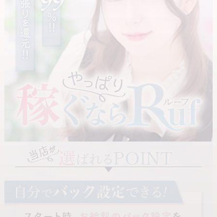
無料駐車場あり
掛け持ちOK
＼ 他店からの移籍をお考えの方へ ／
現在他店に在籍されている方は、面接時にぜひご相談ください。
講習なし
マニュアル講習
必ず「今よりも高いバック率」をお約束します！
女性店長
イケメン従業員
🛡️ 北陸No.1の集客力 ＝ 「安定して稼げる」ということ
衛生対策あり
食事付き
「お店に入ったけど、お客さんが来ない…」なんて心配は無用で
寮完備
託児所完備
す。
制服貸与
個室待機
圧倒的な広告費：
自宅待機
待機方法自由
「ヘブン」などの主要媒体には月間300万円以上の広告費を投入！
エリア内での知名度は群を抜いています。
アリバイ対策対応可能
即日勤務OK
タイプ別で探す
創業25年の信頼：
北陸最古の老舗店として、質の高いフリーのお客様や常連様を多数
未経験者歓迎
経験者歓迎
抱えています。どんな時期でも安定した集客をお約束します。
人妻・主婦歓迎
妊娠線・手術痕OK
🔰 未経験の方へ：貴女を「一人」にはさせません！
大学生歓迎
タトゥーOK
実は、当店で活躍している女の子のほとんどが未経験からのスター