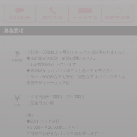
募集要項
◇18歳〜35歳位まで可能！ルックスは関係ありません♪
◆未経験者大歓迎！経験は問いません♪
応募資格
◇1日体験随時行っています！
◆未経験からガッツリ稼ごうと思ってる方必見！
◇身バレが心配な方も安心！完璧なアリバイシステムと
専属デザイナーさん常駐！
・平均日給50,000円～120,000円
・完全日払い制
給与
(例)
◆60分 バック金額
￥9,000～￥20,000以上も可！
ご自身でお好きなバック金額を選べます！！