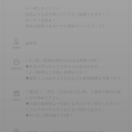
☆一押しポイント☆
他店よりも必ず高いバックをご提案できます！！
ボーナス支給あり！
貴女の頑張りをボーナス支給でバックアップ♬
福井市
勤務地
◇9：00～翌3時の間のお好きな時間でOK！
◆各女の子のライフスタイルに合わせます。
勤務時間
◇2～3時間などの短い時間もＯＫ！
◆接客１人のみや２人だけなどお客様制限も可能です！
◇週1日～。平日・土日のみでもOK。☆貴方の都合の良
い日で決めて下さい
勤務日
◆出勤の強制等は一切ありませんのでご安心ください☆
◇ノルマやペナルティなども一切ありません。
◆3ヶ月に1回出勤でもOK！