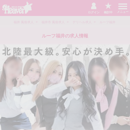
t
o
メニュー
ログイン
検討中
g
g
>
>
>
>
l
俗求人
福井 風俗求人
福井市 風俗求人
デリヘル求人
ルーフ福井
e
n
a
ルーフ福井の求人情報
v
i
g
a
t
i
o
n