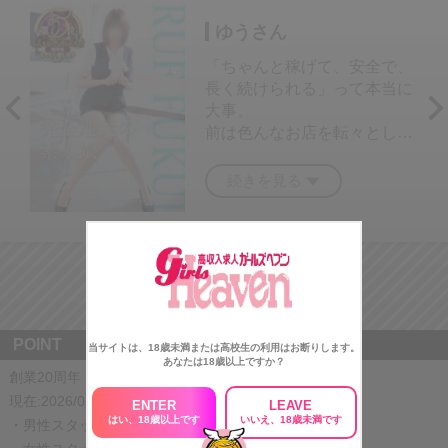
ゆうさん
「ちゃんと稼げて、安全で、
長く続けられる」って本当に
大事。
前は色んなお店を転々として
たけど、ここは対応も環境も
安定してて、ようやく落ち着
続きを見る
けました。
希望のエリアだけで出勤でき
るし、NGなお客様は避けて
もらえるから安心。
1
2
3
4
出勤もLINE一本でOKだし、
当日でもお仕事が入るから効
率がいいです。
POINT
当サイトは、18歳未満または高校生の利用はお断りします。
今は週5〜6日で働いて、月5
あなたは18歳以上ですか？
5〜80万円くらい。やっと貯
創業20周年「J-maxグループ」
金もできるようになりまし
現在:2026/02/15
ENTER
LEAVE
た！
はい、18歳以上です
いいえ、18歳未満です
・男性スタッフ 30名