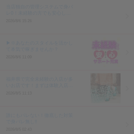
当店独自の管理システムで身バ
☑完全自由出勤
レ0！未経験の方でも安心して
あなたの都合に合わせて出勤してください♪
働けます♡
2026/8/6 15:26
お店から出勤の強要をすることは一切ありません。
☑体験入店随時募集中
▶※あなたのスタイルを活かし
当店の良さをわかっていただきたく行っております♪
て本気で稼ぎませんか？
2026/8/6 11:09
☑完全無料送迎
ご自宅や駅、ご希望の場所まで安心安全運転で送迎させていただき
ます。
福井県で完全未経験の入店が多
いお店です！まずは体験入店か
☑清潔感のある、広々とした待機所
ら💖
2026/8/5 11:13
県内で一番素晴らしい大型待機所を完備しております。
無料Wi-Fi完備♪♪駐車場無料完備！
誰にもバレない！徹底した対策
☑即日入居可！綺麗な寮を完備しております
で身バレ無し!!
遠方の方でもすぐに入居していただけます。
2026/8/5 02:43