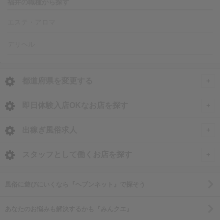
福井の職種から探す
エステ・アロマ
デリヘル
都道府県を変更する
<
全国トップ
即日体験入店OKなお店を探す
即日体験入店OKのお店
北海道・東北
出稼ぎ風俗求人
北海道 風俗求人
甲信越・北陸
全国
スタッフとして働くお店を探す
青森 風俗求人
石川 風俗求人
出稼ぎ風俗求人
関東
北海道
新潟県
風俗に遊びにいくなら『ヘブンネット』で探そう
岩手 風俗求人
富山 風俗求人
東京 風俗求人
北海道の出稼ぎ求人
新潟 男性高収入
秋田 風俗求人
東海
岩手県
長野県
あなたのお悩みも解決するかも『みんクエ』
福井 風俗求人
神奈川 風俗求人
すすきの・札幌の出稼ぎ求人