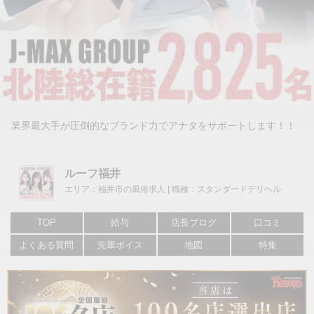
業界最大手が圧倒的なブランド力でアナタをサポートします！！
ルーフ福井
エリア：福井市の風俗求人 | 職種：スタンダードデリヘル
TOP
給与
店長ブログ
口コミ
よくある質問
先輩ボイス
地図
特集