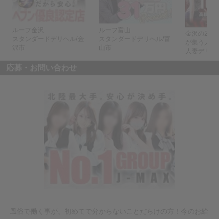
ルーフ金沢
ルーフ富山
金沢の20代3
スタンダードデリヘル/金
スタンダードデリヘル/富
が集う人妻
沢市
山市
人妻デリヘ
応募・お問い合わせ
風俗で働く事が、初めてで分からないことだらけの方！今のお給