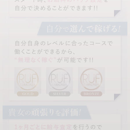
20代前半
トです。
女性講師による丁寧な指導：
接客のコツからマナーまで、女性の視点で優しくレクチャーしま
す。
お悩み相談窓口：
元プレイヤーの女性スタッフが常駐しているため、男性スタッフに
は話しにくい悩みや、お仕事の不安もいつでも相談できる環境で
す。
🔒 万全の「身バレ対策」と「充実の待遇」
地元の女の子でも安心して働けるよう、プライバシー保護を徹底し
ています。
最強の身バレ対策：
独自の顧客管理システムに加え、長年培ったノウハウで貴女のプラ
イバシーを死守。アリバイ対策も完璧です！