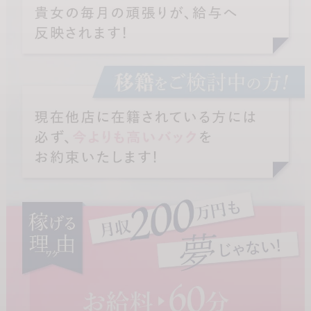
顔出しNGでもOK：
顔出しできなくても、しっかり稼げる仕組みがあります。
完全個室寮を完備（ペット同伴OK！）：
遠方の方や、一人暮らしを始めたい方も安心。大切なペットと一緒
に新生活をスタートできます。
送迎＆交通費：
無料送迎はもちろん、交通費の支給もございます。
自由出勤制：
貴女のライフスタイルに合わせて、無理なくスケジュールを組めま
す。
✉️ まずは一度、お話ししてみませんか？
「自分にできるかな…」と迷っているなら、まずは見学や相談だけ
でも大歓迎です。
北陸最大手のJ-MAXグループだからこそできる「安心」と「高収