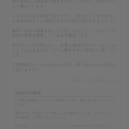
閥や面倒な人間関係に悩まされることがなく、自分のペー
スで働けています！
スタッフさんも親切で話しやすく、困ったことや不安なこ
とがあればすぐに相談できるので安心感があります(^-^)
無理に出勤を強要されたりすることもなく、一人ひとりの
希望や事情を尊重してくれる雰囲気です♬
ギスギスした空気もなく、必要な連絡やサポートはしっか
りしてもらえるので、とても働きやすい環境だと感じてい
ます！
人間関係のストレスが少ないので、長く続けやすいお店だ
と思います(^^♪
口コミ投稿日：2026年06月15日
お店からの返信
この度は素敵な口コミをご投稿いただき、誠にありがとうござ
います♪
働きやすい環境について嬉しいお言葉をいただき、スタッフ一
同大変嬉しく拝見いたしました！
当店では、キャストさん一人ひとりが自分のペースで安心して