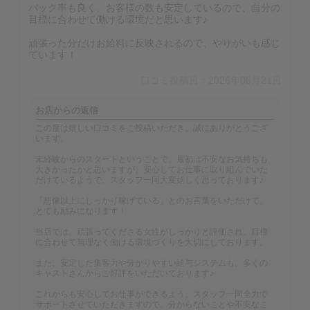
バック率も良く、お客様の数も安定しているので、自分の
目標に合わせて働ける環境だと思います♪
頑張った分だけお給料に反映されるので、やりがいも感じ
ています！
口コミ投稿日：2026年06月21日
お店からの返信
この度は嬉しい口コミをご投稿いただき、誠にありがとうござ
います。
未経験からのスタートということで、最初は不安なお気持ちも
大きかったかと思いますが、安心してお仕事に取り組んでいた
だけているようで、スタッフ一同大変嬉しく思っております♪
「想像以上にしっかり稼げている」とのお言葉をいただけて、
とても励みになります！
当店では、頑張ってくださる女性がしっかりと評価され、目標
に合わせて無理なく働ける環境づくりを大切にしております。
また、安定した集客力や分かりやすい給与システムも、多くの
キャストさんからご好評をいただいております♪
これからも安心してお仕事ができるよう、スタッフ一同全力で
サポートさせていただきますので、分からないことや不安なこ