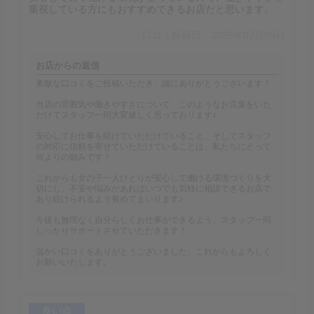
重視している方にもおすすめできるお店だと思います。
口コミ投稿日：2026年07月09日
お店からの返信
素敵な口コミをご投稿いただき、誠にありがとうございます！
当店の雰囲気や働きやすさについて、このようなお言葉をいた
だけてスタッフ一同大変嬉しく思っております♪
安心してお仕事を続けていただけていること、そしてスタッフ
の対応に信頼を寄せていただけていることは、私たちにとって
何よりの励みです！
これからも女の子一人ひとりが安心して働ける環境づくりを大
切にし、不安や悩みがあればいつでも気軽に相談できるお店で
あり続けられるよう努めてまいります♪
今後も無理なく自分らしくお仕事ができるよう、スタッフ一同
しっかりサポートさせていただきます！
温かい口コミをありがとうございました。これからもよろしく
お願いいたします。
良い点