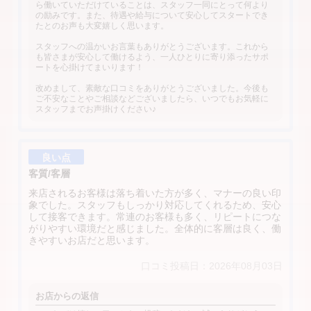
ら働いていただけていることは、スタッフ一同にとって何より
の励みです。また、待遇や給与について安心してスタートでき
たとのお声も大変嬉しく思います。
スタッフへの温かいお言葉もありがとうございます。これから
も皆さまが安心して働けるよう、一人ひとりに寄り添ったサポ
ートを心掛けてまいります！
改めまして、素敵な口コミをありがとうございました。今後も
ご不安なことやご相談などございましたら、いつでもお気軽に
スタッフまでお声掛けください♪
良い点
客質/客層
来店されるお客様は落ち着いた方が多く、マナーの良い印
象でした。スタッフもしっかり対応してくれるため、安心
して接客できます。常連のお客様も多く、リピートにつな
がりやすい環境だと感じました。全体的に客層は良く、働
きやすいお店だと思います。
口コミ投稿日：2026年08月03日
お店からの返信