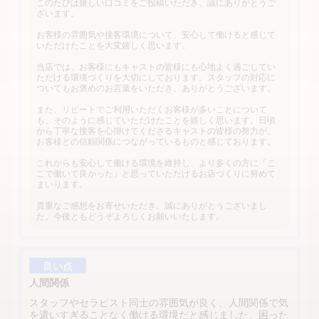
このたびは嬉しい口コミをご投稿いただき、誠にありがとうご
ざいます。
お客様の雰囲気や接客環境について、安心して働けると感じて
いただけたことを大変嬉しく思います。
当店では、お客様にもキャストの皆様にも心地よく過ごしてい
ただける環境づくりを大切にしております。スタッフの対応に
ついてもお褒めのお言葉をいただき、ありがとうございます。
また、リピートでご利用いただくお客様が多いことについて
も、そのように感じていただけたことを嬉しく思います。日頃
から丁寧な接客を心掛けてくださるキャストの皆様の努力が、
お客様との信頼関係につながっているものと感じております。
これからも安心して働ける環境を維持し、より多くの方に「こ
こで働いて良かった」と思っていただけるお店づくりに努めて
まいります。
貴重なご感想をお寄せいただき、誠にありがとうございまし
た。今後ともどうぞよろしくお願いいたします。
良い点
人間関係
スタッフやセラピスト同士の雰囲気が良く、人間関係で気
を遣いすぎることなく働ける環境だと感じました。困った