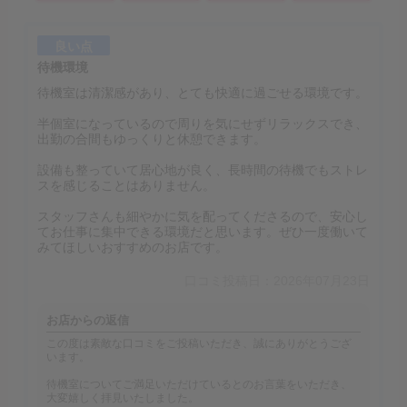
良い点
待機環境
待機室は清潔感があり、とても快適に過ごせる環境です。
半個室になっているので周りを気にせずリラックスでき、
出勤の合間もゆっくりと休憩できます。
設備も整っていて居心地が良く、長時間の待機でもストレ
スを感じることはありません。
スタッフさんも細やかに気を配ってくださるので、安心し
てお仕事に集中できる環境だと思います。ぜひ一度働いて
みてほしいおすすめのお店です。
口コミ投稿日：2026年07月23日
お店からの返信
この度は素敵な口コミをご投稿いただき、誠にありがとうござ
います。
待機室についてご満足いただけているとのお言葉をいただき、
大変嬉しく拝見いたしました。