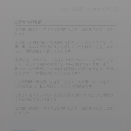
口コミ投稿日：2026年07月27日
お店からの返信
この度は嬉しい口コミをご投稿いただき、誠にありがとうござ
います！
入店前は人間関係に不安を感じられていたとのことですが、実
際に働いてみて居心地の良さを感じていただけたことを、スタ
ッフ一同大変嬉しく思っております♪
当店では、セラピスト一人ひとりが自分のペースを大切にしな
がら、安心して働ける環境づくりを心掛けております。また、
困ったことや不安なことがあれば気軽に相談できるよう、日頃
からサポート体制も大切にしております１
「人間関係で気を遣いすぎることなく、お仕事に集中できる」
とのお言葉は、私たちにとって何よりの励みです♪
これからもストレスなく安心して長く働いていただける環境づ
くりに努めてまいります１
この度は素敵な口コミをご投稿いただき、誠にありがとうござ
いました。