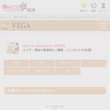
検討中
履歴
ログイン
>
>
>
>
俗求人
博多 風俗求人
メンズエステ求人
men’s relaxation VEGA
口コミ
t
o
g
g
l
e
men’s relaxation VEGA
n
a
エリア：博多の風俗求人 | 職種：メンズエステ(出張)
v
i
g
TOP
給与
店長ブログ
口コミ
a
t
よくある質問
先輩ボイス
地図
i
o
n
在籍キャストからの口コミ
給与/報酬/待遇