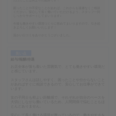
だけたことは何よりの励みです！
困ったことや不安なことがあれば、これからも遠慮なくご相談
ください。安心して長く働いていただけるよう、スタッフ一同
しっかりサポートしてまいります♪
今後も働きやすい環境づくりに努めてまいりますので、引き続
きよろしくお願いいたします！
温かい口コミをありがとうございました。
良い点
給与/報酬/待遇
お店全体が落ち着いた雰囲気で、とても働きやすい環境だ
と感じています。
スタッフさんは話しやすく、困ったことや分からないこと
があればすぐに相談できるので、安心してお仕事ができて
います。
女の子同士も程よい距離感で、それぞれが自分のペースを
大切にしながら働いているため、人間関係で悩むこともほ
とんどありません。
安心して長く働ける環境が整っているので、働きやすさを