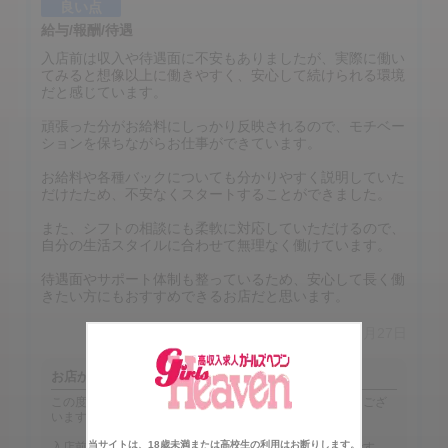
良い点
給与/報酬/待遇
入店前は収入や待遇面に不安もありましたが、実際に働い
てみると想像以上に働きやすく、安心して続けられる環境
だと感じています。
頑張った分がお給料にしっかり反映されるので、モチベー
ションを保ちながらお仕事ができています。
お給料や各種バックについても分かりやすく説明していた
だけたため、不安なくスタートすることができました。
また、シフトの相談にも柔軟に対応していただけるので、
自分の生活スタイルに合わせて無理なく働けています。
待遇面やサポート体制も整っているため、安心して長く働
きたい方にもおすすめできるお店だと思います。
口コミ投稿日：2026年07月27日
お店からの返信
この度は嬉しい口コミをご投稿いただき、誠にありがとうござ
います！
当サイトは、18歳未満または高校生の利用はお断りします。
入店前は収入や待遇面に不安を感じられていたとのことです