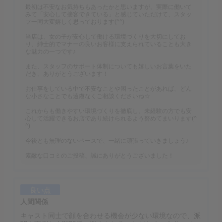
最初は不安なお気持ちもあったかと思いますが、実際に働いて
みて「安心して接客できている」と感じていただけて、スタッ
フ一同大変嬉しく思っております(^^)
当店は、女の子が安心して働ける環境づくりを大切にしてお
り、紳士的でマナーの良いお客様に支えられていることも大き
な魅力の一つです♪
また、スタッフのサポート体制についても嬉しいお言葉をいた
だき、ありがとうございます！
お仕事をしている中で不安なことや困ったことがあれば、どん
な小さなことでも遠慮なくご相談くださいね☆
これからも働きやすい環境づくりを徹底し、未経験の方でも安
心して活躍できるお店であり続けられるよう努めてまいります(^
^)
今後とも無理のないペースで、一緒に頑張っていきましょう♪
素敵な口コミのご投稿、誠にありがとうございました！
良い点
人間関係
キャスト同士で顔を合わせる機会が少ない環境なので、派