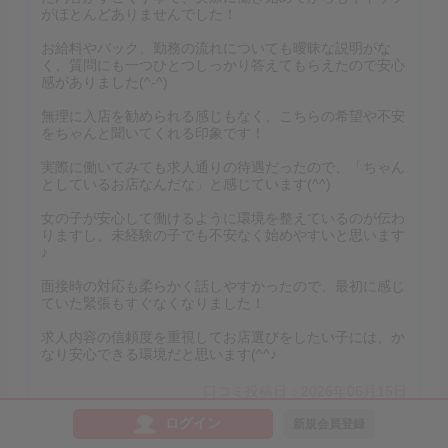
がほとんどありませんでした！
お給料やバック、勤務の流れについても曖昧な説明がな
く、質問にも一つひとつしっかり答えてもらえたので安心
感がありました(^-^)
無理に入店を勧められる感じもなく、こちらの希望や不安
をちゃんと聞いてくれる印象です！
実際に働いてみても求人通りの待遇だったので、「ちゃん
としているお店なんだな」と感じています(^^)
女の子が安心して働けるように環境を整えているのが伝わ
りますし、未経験の子でも不安なく始めやすいと思います
♪
面接時の対応も柔らかく話しやすかったので、最初に感じ
ていた緊張もすぐなくなりました！
求人内容の信頼度を重視してお店選びをしたい子には、か
なり安心できる環境だと思います(^^♪
口コミ投稿日：2026年06月15日
ログイン
新規会員登録
お店からの返信