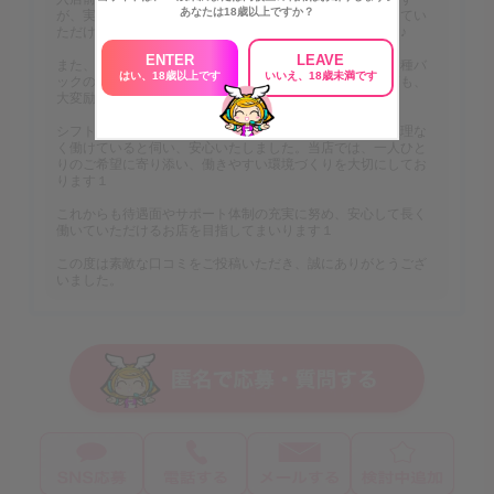
あなたは18歳以上ですか？
が、実際に働いてみて「安心して続けられる環境」と感じてい
ただけたことを、スタッフ一同大変嬉しく思っております♪
ENTER
LEAVE
また、頑張った分がお給料に反映される点や、お給料・各種バ
はい、18歳以上です
いいえ、18歳未満です
ックの仕組みについて安心してスタートできたとのお言葉も、
大変励みになります。
シフトについても、ご自身のライフスタイルに合わせて無理な
く働けていると伺い、安心いたしました。当店では、一人ひと
りのご希望に寄り添い、働きやすい環境づくりを大切にしてお
ります１
これからも待遇面やサポート体制の充実に努め、安心して長く
働いていただけるお店を目指してまいります１
この度は素敵な口コミをご投稿いただき、誠にありがとうござ
いました。