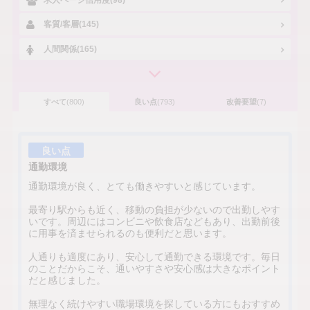
客質/客層(145)
人間関係(165)
すべて
(800)
良い点
(793)
改善要望
(7)
良い点
通勤環境
通勤環境が良く、とても働きやすいと感じています。
最寄り駅からも近く、移動の負担が少ないので出勤しやす
いです。周辺にはコンビニや飲食店などもあり、出勤前後
に用事を済ませられるのも便利だと思います。
人通りも適度にあり、安心して通勤できる環境です。毎日
のことだからこそ、通いやすさや安心感は大きなポイント
だと感じました。
無理なく続けやすい職場環境を探している方にもおすすめ