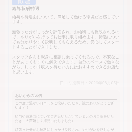
良い点
給与/報酬/待遇
給与や待遇面について、満足して働ける環境だと感じてい
ます。
頑張った分がしっかり評価され、お給料にも反映されるの
で、やりがいを持ってお仕事に取り組めます。待遇につい
ても分かりやすく説明してもらえるため、安心してスター
トすることができました。
スタッフさんも親身に相談に乗ってくれるので、不安なこ
とがあってもすぐに解決できます。自分のペースで働きな
がら、しっかり収入を得たい方にはおすすめできるお店だ
と思います。
口コミ投稿日：2026年08月05日
お店からの返信
この度は温かい口コミをご投稿いただき、誠にありがとうござ
います！
給与や待遇面についてご満足いただけているとのお言葉をいた
だき、大変嬉しく拝見いたしました♪
頑張った分がお給料にしっかり反映され、やりがいを感じなが