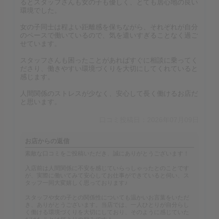
るとスタッフさんも女の子も優しく、とても居心地の良い
環境でした。
女の子同士は程よい距離感を保ちながら、それぞれが自分
のペースで働いているので、気を遣いすぎることなく過ご
せています。
スタッフさんも困ったことがあればすぐに相談に乗ってく
ださり、働きやすい環境づくりを大切にしてくれていると
感じます。
人間関係のストレスが少なく、安心して長く働けるお店だ
と思います。
口コミ投稿日：2026年07月09日
お店からの返信
素敵な口コミをご投稿いただき、誠にありがとうございます！
入店前は人間関係に不安を感じていらっしゃったとのことです
が、実際に働いてみて安心してお仕事ができていると伺い、ス
タッフ一同大変嬉しく思っております♪
スタッフや女の子との関係性についても温かいお言葉をいただ
き、ありがとうございます。当店では、一人ひとりが自分らし
く働ける環境づくりを大切にしており、そのように感じていた