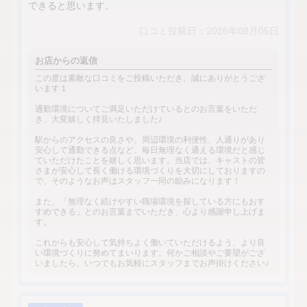
できると思います。
口コミ投稿日：2026年08月05日
お店からの返信
この度は素敵な口コミをご投稿いただき、誠にありがとうござ
います１
通勤環境についてご満足いただけているとのお言葉をいただ
き、大変嬉しく拝見いたしました♪
駅からのアクセスの良さや、周辺環境の利便性、人通りがあり
安心して通勤できる点など、毎日無理なく通える環境だと感じ
ていただけたことを嬉しく思います。当店では、キャストの皆
さまが安心して長く働ける環境づくりを大切にしておりますの
で、そのようなお声はスタッフ一同の励みになります！
また、「無理なく続けやすい職場環境を探している方にもおす
すめできる」とのお言葉までいただき、心より感謝申し上げま
す。
これからも安心して気持ちよく働いていただけるよう、より良
い環境づくりに努めてまいります。何かご相談やご要望がござ
いましたら、いつでもお気軽にスタッフまでお声掛けください♪