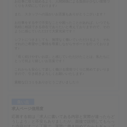
お仕事に取り組めるよう、人間関係による負担が少ない環境づ
くりを大切にしております♪
また、スタッフへの温かいお言葉もありがとうございます！
お仕事をする中で不安なことや困ったことがあれば、いつでも
気軽に相談できる存在でありたいと考えておりますので、その
ように感じていただけて大変光栄です！
シフトにつきましても、無理なく働いていただけるよう、それ
ぞれのご希望やご事情を尊重しながらサポートを行っておりま
す♪
「長く続けやすいお店」と感じていただけたことは、私たちに
とって何より嬉しいお言葉です！
これからも安心して楽しく働ける環境づくりに努めてまいりま
すので、引き続きよろしくお願いいたします♪
素敵な口コミをありがとうございました☆
良い点
求人ページ信用度
応募する前は「求人に書いてある内容と実際が違ったらど
うしよう」と不安もありましたが、面接で説明してもらっ
た内容がすごく丁寧で、実際に働き始めてからもギャップ