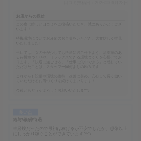
口コミ投稿日：2026年06月28日
お店からの返信
この度は嬉しい口コミをご投稿いただき、誠にありがとうござ
います！
待機環境についてお褒めのお言葉をいただき、大変嬉しく拝見
いたしました♪
当店では、女の子が少しでも快適に過ごせるよう、清潔感のあ
る待機室づくりや、リラックスできる環境づくりを心掛けてお
ります。「快適に過ごせる」「仕事に集中できる」と感じてい
ただけたことは、スタッフ一同何よりの励みです。
これからも設備や環境の維持・改善に努め、安心して長く働い
ていただけるお店づくりを続けてまいります！
今後ともどうぞよろしくお願いいたします♪
良い点
給与/報酬/待遇
未経験だったので最初は稼げるか不安でしたが、想像以上
にしっかり稼ぐことができています(^^)