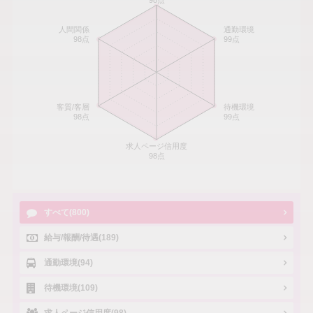
98点
人間関係
通勤環境
98点
99点
客質/客層
待機環境
98点
99点
求人ページ信用度
98点
すべて(800)
給与/報酬/待遇(189)
通勤環境(94)
待機環境(109)
求人ページ信用度(98)