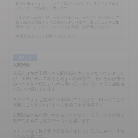
待遇や働きやすさについてご満足いただけているとのお言葉を
いただき、大変嬉しく思います。
これからも頑張りがしっかり評価され、一人ひとりが安心して
長く働ける環境づくりに努めてまいります。困ったことやご相
談がございましたら、いつでもお気軽にお声掛けください。
今後ともよろしくお願いいたします。
良い点
人間関係
入店前は女の子同士の人間関係が少し気になっていました
が、実際に働いてみると程よい距離感で、それぞれが自分
のペースを大切にしながら働いているので、とても居心地
が良いと感じています。
スタッフさんも親身に話を聞いてくださり、困ったことや
不安なことがあればすぐに相談できる環境です。
人間関係で気を遣いすぎることがなく、安心してお仕事に
集中できるのも魅力の一つだと思います。
ストレスなく長く働ける環境を探している方にもおすすめ
できるお店です。