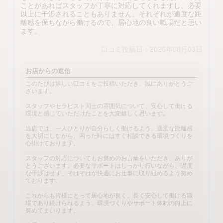
ことがあればスタッフが丁寧に対応してくれますし、必要
以上に干渉されることもありません。それぞれが適度な距
離感を保ちながら働けるので、居心地の良い職場だと思い
ます。
口コミ投稿日：2026年08月03日
お店からの返信
このたびは嬉しい口コミをご投稿いただき、誠にありがとうご
ざいます。
スタッフやセラピスト同士の雰囲気について、安心して働ける
環境と感じていただけたことを大変嬉しく思います。
当店では、一人ひとりが自分らしく働けるよう、適度な距離感
を大切にしながら、困った時にはすぐ相談できる環境づくりを
心掛けております。
スタッフの対応についてもお褒めのお言葉をいただき、ありが
とうございます。必要なサポートはしっかり行いながら、過度
な干渉はせず、それぞれが快適にお仕事に取り組めるよう努め
ております。
これからも皆様にとって居心地が良く、長く安心して働ける職
場であり続けられるよう、環境づくりやサポート体制の向上に
努めてまいります。