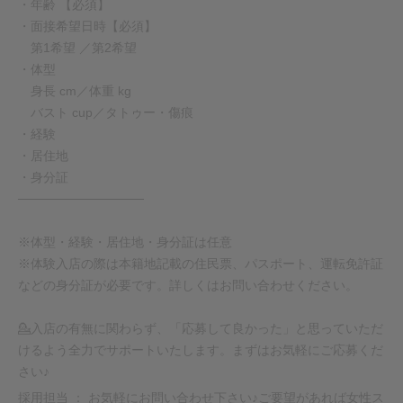
・年齢 【必須】
・面接希望日時【必須】
第1希望 ／第2希望
・体型
身長 cm／体重 kg
バスト cup／タトゥー・傷痕
・経験
・居住地
・身分証
──────────────
※体型・経験・居住地・身分証は任意
※体験入店の際は本籍地記載の住民票、パスポート、運転免許証
などの身分証が必要です。詳しくはお問い合わせください。
💁入店の有無に関わらず、「応募して良かった」と思っていただ
けるよう全力でサポートいたします。まずはお気軽にご応募くだ
さい♪
採用担当 ： お気軽にお問い合わせ下さい♪ご要望があれば女性ス