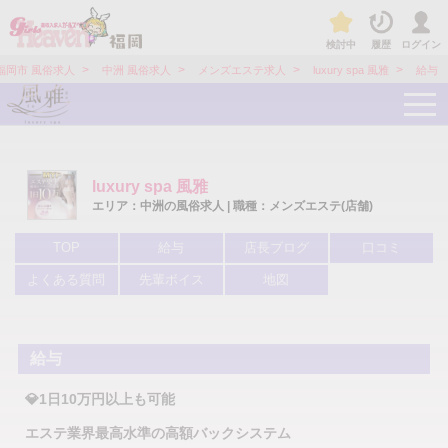
検討中
履歴
ログイン
>
>
>
>
福岡市 風俗求人
中洲 風俗求人
メンズエステ求人
luxury spa 風雅
給与
t
o
g
g
l
e
luxury spa 風雅
n
a
エリア：中洲の風俗求人 | 職種：メンズエステ(店舗)
v
i
TOP
給与
店長ブログ
口コミ
g
a
よくある質問
先輩ボイス
地図
t
i
o
n
給与
💎1日10万円以上も可能
エステ業界最高水準の高額バックシステム