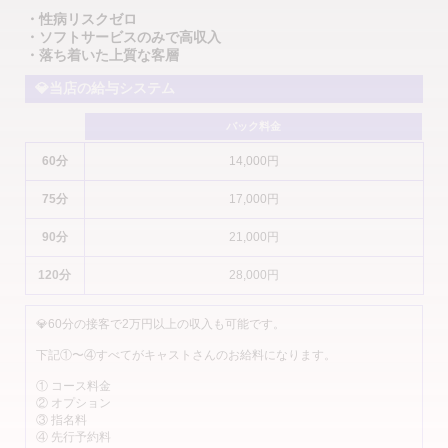
・性病リスクゼロ
・ソフトサービスのみで高収入
・落ち着いた上質な客層
💎当店の給与システム
バック料金
60分
14,000円
75分
17,000円
90分
21,000円
120分
28,000円
💎60分の接客で2万円以上の収入も可能です。
下記①〜④すべてがキャストさんのお給料になります。
① コース料金
② オプション
③ 指名料
④ 先行予約料