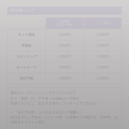
🎁各種バック
コース
時間
バック
料金
本数
給与
お客様
バック料金
支払い料金
60分
14,000円
0円
ネット指名
2,000円
1,000円
75分
17,000円
0円
本指名
3,000円
3,000円
90分
21,000円
0円
スキンリップ
2,000円
2,000円
120分
28,000円
0円
オールヌード
3,000円
3,000円
1日の合計給与
0円
希望出勤日数
0円
先行予約
1,000円
1,000円
💰リアル収入例（実在キャスト）
施術はマッサージ＋ハンドサービスのみ🖐️
キス・素股・口・下半身への接触は一切禁止
♡Aさん♡《STANDARD CLASS》
性病リスクなし、女の子主導のソフトサービスで安心◎
・前職：受付スタッフ
・勤務歴：入店5日目
✅ 「先行予約料」はそのままあなたの報酬に！
・平均出勤：6時間
前日までにご予約をいただいた際、お客様から頂戴する「予約料」は
全額をキャストに還元。
日給実績