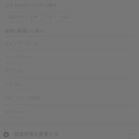
おすすめのエリアから探す
福岡県内
中洲
小倉
久留米
福岡の職種から探す
オナクラ・手コキ
メンズエステ
デリヘル
トクヨク
SMクラブ・M性感
セクキャバ
都道府県を変更する