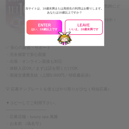
「高級店なのでお客様の質が良く、安心して働けます。前のお店より
ご質問・ご要望もお気軽にど
当サイトは、18歳未満または高校生の利用はお断りします。
給与が高く、文句なしです♪」
うぞ♪
あなたは18歳以上ですか？
✨当店が選ばれる理由
SNS応募は24時間受付中！
ENTER
LEAVE
・店舗型&ソフトサービス
はい、18歳以上です
いいえ、18歳未満です
・性病リスクなし
・高級志向のお客様
・未経験の方も安心のサポート体制
✅ 安心の面接・サポート
・完全個室で安心面接
・出張・オンライン面接も対応
・体験入店OK／まずは話を聞くだけOK
・面接交通費支給（上限5,000円／領収書必須）
💡 応募テンプレートを使えばやり取りが少なく時短応募♪
▼コピーしてご利用下さい。
──────────────
・応募店舗：luxury spa 風雅
・お名前 （偽名可）