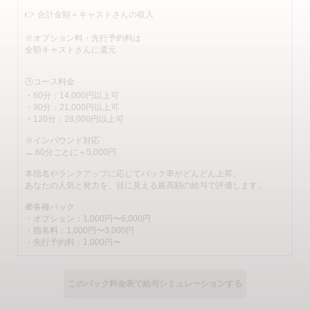
👉 合計金額＝キャストさんの収入
※オプション料・先行予約料は
全額キャストさんに還元
🕑コース料金
・60分：14,000円以上可
・90分：21,000円以上可
・120分：28,000円以上可
※インバウンド対応
→ 60分ごとに＋5,000円
本指名やランクアップに応じてバック率がどんどん上昇。
あなたの人気と努力を、目に見える最高額の給与で評価します。
🎁各種バック
・オプション：1,000円〜6,000円
・指名料：1,000円〜3,000円
・先行予約料：1,000円〜
💎当店の給与システムで料金シミュレーション
働きたい時間を選択してください(参考例)