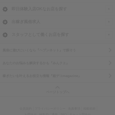
<
全国トップ
即日体験入店OKなお店を探す
即日体験入店OKのお店
北海道・東北
出稼ぎ風俗求人
福岡県の体験入店
北海道 風俗求人
甲信越・北陸
全国
スタッフとして働くお店を探す
博多の体験入店
青森 風俗求人
石川 風俗求人
出稼ぎ風俗求人
中洲の体験入店
関東
北海道
福岡県
風俗に遊びにいくなら『ヘブンネット』で探そう
岩手 風俗求人
富山 風俗求人
東京 風俗求人
北海道の出稼ぎ求人
福岡 男性高収入
秋田 風俗求人
東海
岩手県
佐賀県
あなたのお悩みも解決するかも『みんクエ』
福井 風俗求人
神奈川 風俗求人
すすきの・札幌の出稼ぎ求人
中洲 男性高収入
宮城 風俗求人
愛知 風俗求人
岩手の出稼ぎ求人
佐賀 男性高収入
新潟 風俗求人
関西
福島県
長崎県
稼ぎたいを叶えるお役立ち情報『姫デコmagazine』
千葉 風俗求人
久留米 男性高収入
山形 風俗求人
静岡 風俗求人
長野 風俗求人
大阪 風俗求人
福島の出稼ぎ求人
長崎 男性高収入
埼玉 風俗求人
北九州 男性高収入
中国
宮城県
熊本県
福島 風俗求人
岐阜 風俗求人
山梨 風俗求人
ページトップへ
兵庫 風俗求人
茨城 風俗求人
岡山 風俗求人
宮城の出稼ぎ求人
熊本 男性高収入
三重 風俗求人
四国
群馬県
大分県
京都 風俗求人
栃木 風俗求人
広島 風俗求人
仙台の出稼ぎ求人
会員規約
プライバシーポリシー
免責事項
掲載依頼
愛媛 風俗求人
群馬の出稼ぎ求人
大分 男性高収入
滋賀 風俗求人
九州・沖縄
栃木県
宮崎県
群馬 風俗求人
お問合せ
編集部に通報
FAQ
チャット問合せ