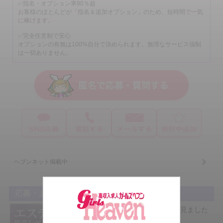
・1日目：29,500円
✅指名・オプション率90％超
・2日目：81,500円
お客様のほとんどが「指名＆追加オプション」のため、短時間で一気
・3日目：53,100円
に稼げます。
・4日目：36,900円
✅完全任意制で安心
・5日目：64,800円
オプションの有無は100%自分で決められます。無理なサービス強制
▶ 合計：265,800円
は一切ありません。
コメント
「初めての風俗でしたが、思ったより給与が高い！
最初は慣れず筋肉痛もありましたが、ソフトサービスでしっかり稼げ
ています♪」
♡Sさん♡《ROYAL CLASS》
・勤務歴：半年
・前職：フリーター
・平均出勤：8時間
日給実績
1日目：95,800円
ヘブンネット掲載中
2日目：73,400円
3日目：88,100円
4日目：80,200円
5日目：100,300円
応募・お問い合わせ
▶ 合計：437,800円
「ガールズヘブンを見ました
♪」で簡単応募！
コメント