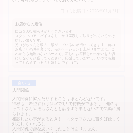
いつも相談にのってくれてありがたいです。
口コミ投稿日：2026年01月21日
お店からの返信
口コミの投稿ありがとうございます！
スタッフのアドバイスをしっかり実践して結果が出ているのは
嬉しい限りです。
努力がちゃんと収入に繋がっているのが伝わってきます。前の
お店より条件も良くて、モチベーションも上がりますよね。こ
れからも無理のないペースで、新しいお客様との出会いを大切
にしながら頑張ってください。応援していますし、いつでも頼
ってもらえているのも嬉しいです。(^^♪
良い点
人間関係
人間関係に悩んだりすることはほとんどないです。
待機も、希望すれば個室で1人で待機ができるし、他のキ
ャストさんや送迎さんとも話をする事もないので気楽に居
られます。
相談したい事があるときも、スタッフさんに言えば優しく
対応してくれるし
人間関係で嫌な思いをしたことはありません。