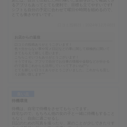
あとは、自分で出勤した時の稼いだ金額を詳しく確認でき
るアプリもあってとても便利で、目標も立てやすいです❗️
シフトも自分の予定に合わせて曜日や時間を組めるので、
とても働きやすいです。
口コミ投稿日：2024年12月08日
お店からの返信
口コミの投稿ありがとうございます！
色々分からない事や写メ日記などの事に関して積極的に聞いて
きてもらえて嬉しく思います。
こちらこそいつもありがとうございます！
そうですね、アプリで自分でお仕事の情報や金額などが分かる
ので是非これからも活用していって下さいね(^^♪
とても嬉しい口コミありがとうございました。これからも宜し
くお願い致します^^
良い点
待機環境
待機は、自宅で待機をさせてもらってます。
自宅なので、もちろん他の女の子と一緒に待機もすること
もなく、自由に過ごせるし
日記のための写真を撮ったり、家のことが少しできたりす