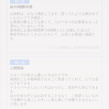
良い点
給与/報酬/待遇
お給料は、かなり満足してます。思ってたよりも稼がせて
いただいてて大満足！
お客様の数もとても多くて、リピーターのお客様をもっと
増やしていきたいです。
基本的にお昼の時間帯で5時間くらい出勤してるけど
事前予約もたくさんいただいて、お店とお客様に感謝で
す。
口コミ投稿日：2026年07月20日
良い点
人間関係
スタッフの皆さん優しい方ばかりです。
体調のことや精神面でもすごく気遣ってくれて、とても安
心できてます。
ドライバーさんもいい方ばかりだし、送迎中も安心できま
す。
ほかの女の子とはお話することもなく、ご挨拶くらいなの
で待機中も過ごしやすいし落ち着いて待機できるのもいい
と思います。