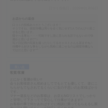
口コミ投稿日：2025年01月06日
お店からの返信
口コミの投稿ありがとうございます！
そうですね、個室待機は周りを全く気にせず1人でのんびり過ご
せると思います。
寝そべる事も・・・可能ですし誰に見られる訳でもないので快
適かと思います(^^♪
写メ日記用の写真を撮ったりしてるキャストさんも居ますね！
待機中も好きな事をしながら気軽に過ごせるのは個室待機なら
ではだと思います^^
良い点
客質/客層
とにかく客層が良い!!
会うお客様皆さん初めましてでもとても優しくて、逆にこ
ちらがもてなされてるくらいに女の子思いのお客様ばかり
です。
マナー違反などのお客様は、お店もNGリストでしっかり
と管理して下さってて安心して仕事ができます!!
お客様の事で何かあればすぐに相談に乗ってもらえるし親