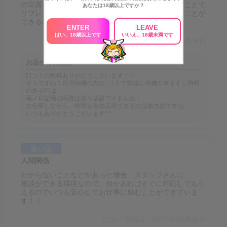
の写真を撮ったりしてちょっとした時間でもできることで
あなたは18歳以上ですか？
リフレッシュしたりメンテナンスなどをして過ごすことが
できるのでそこが自宅待機の魅力です！！
ENTER
LEAVE
はい、18歳以上です
いいえ、18歳未満です
口コミ投稿日：2025年05月06日
お店からの返信
口コミの投稿ありがとうございます！！
そうですね！自宅待機の方は、1人で気軽に待機出来ますし時間
のある時は
写メ日記用の写真は撮り放題ですもんね！
お仕事しながら、時間を有効活用できるのは魅力的ですね。
いつもありがとうございます^^
良い点
人間関係
わからないことなどがあった場合、スタッフさんに
相談ができる環境なので、何かあればすぐに対応してもら
えるのでいつも安心してお仕事に励むことができていま
す！！
口コミ投稿日：2025年05月06日