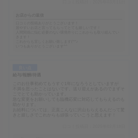
口コミ投稿日：2025年03月11日
お店からの返信
口コミの投稿ありがとうございます！
居やすいお店と言ってもらってとても嬉しいです！
人間関係に悩む必要のない環境作りにこれからも取り組んでい
きます！
これからも宜しくお願い致します(^^♪
いつもありがとうございます^^
良い点
給与/報酬/待遇
このお仕事初めてもうすぐ1年になろうとしていますが
不満を思ったことはないです。送り迎えがあるのでまずそ
こでとても助かっています。
急な変更をお願いしても臨機応変に対応してもらえるのも
助かります。
お給料については、正直こんなに沢山もらえるんだって驚
きと嬉しさでこれからも頑張っていこうと思えます！
口コミ投稿日：2025年02月18日