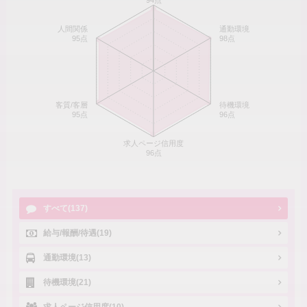
94点
人間関係
通勤環境
95点
98点
客質/客層
待機環境
95点
96点
求人ページ信用度
96点
すべて(137)
給与/報酬/待遇(19)
通勤環境(13)
待機環境(21)
求人ページ信用度(10)