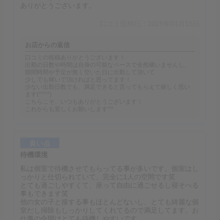
ありがとうございます。
口コミ投稿日：2025年01月15日
お店からの返信
口コミの投稿ありがとうございます！
出勤の日数や時間は自身の可能なペースで全然構いませんし、
隙間時間や予定が無く空いた日に出勤して頂いて
少しでも稼いで頂ければと思ってます！
少ない出勤日数でも、満足できると言ってもらえて嬉しく思い
ます(*^^*)
こちらこそ、いつもありがとうございます！
これからも宜しくお願いします^^
良い点
待機環境
私は個室で待機させてもらってる事が多いです。個室はし
っかりと仕切られていて、完全に1人の空間です笑
とても過ごしやすくて、座って自由に過ごせるし寝そべる
事もできます笑
他の女の子と接する事もほとんどないし、とても綺麗な個
室だし掃除もしっかりしてくれてるので満足してます。お
仕事の合間はとても待機しやすいです。