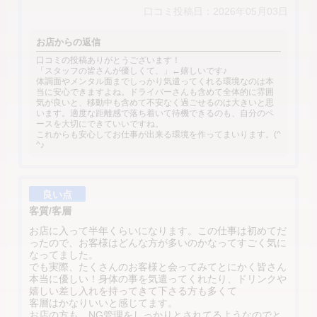
口コミ投稿日：2026年05月03日
お店からの返信
口コミの投稿ありがとうございます！
「スタッフの皆さんが優しくて、」←嬉しいです♪
体調面やメンタル面までしっかり気遣ってくれる環境なのは本
当に安心できますよね。ドライバーさんも含めて全体的に雰囲
気が良いと、移動中も含めて不安なく過ごせるのは大きいと思
います。適度な距離感で落ち着いて待機できるのも、自分のペ
ースを大切にできていいですね。
これからも安心してお仕事が出来る環境を作ってまいります。(^
^♪
良い点
客質/客層
お店に入って半年くらいになります。この仕事は初めてだ
ったので、お客様はどんな方が多いのかなってすごく気に
なってました。
でも実際、たくさんのお客様と会ってみてとにかく皆さん
本当に優しい！身体の事を気遣ってくれたり、ドリンクや
嬉しい差し入れを持ってきて下さる方も多くて
客層はかなりいいと感じてます。
お店の方も、NG管理をしっかりとされてるようなのでと