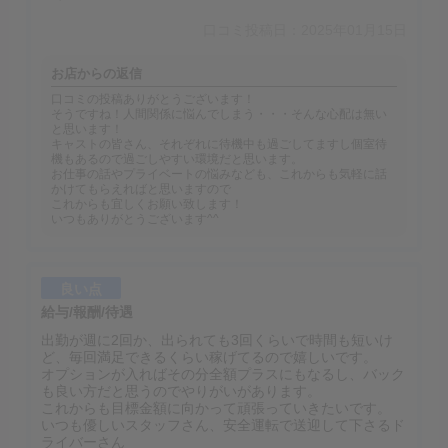
口コミ投稿日：2025年01月15日
お店からの返信
口コミの投稿ありがとうございます！
そうですね！人間関係に悩んでしまう・・・そんな心配は無い
と思います！
キャストの皆さん、それぞれに待機中も過ごしてますし個室待
機もあるので過ごしやすい環境だと思います。
お仕事の話やプライベートの悩みなども、これからも気軽に話
かけてもらえればと思いますので
これからも宜しくお願い致します！
いつもありがとうございます^^
良い点
給与/報酬/待遇
出勤が週に2回か、出られても3回くらいで時間も短いけ
ど、毎回満足できるくらい稼げてるので嬉しいです。
オプションが入ればその分全額プラスにもなるし、バック
も良い方だと思うのでやりがいがあります。
これからも目標金額に向かって頑張っていきたいです。
いつも優しいスタッフさん、安全運転で送迎して下さるド
ライバーさん