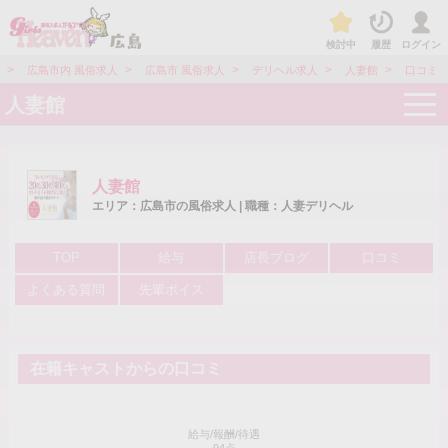
検討中
履歴
ログイン
>
>
>
>
>
広島市内 風俗求人
広島市 風俗求人
デリヘル求人
人妻館
口コミ
t
人妻館
o
g
g
l
e
人妻館
n
a
エリア：広島市の風俗求人 | 職種：人妻デリヘル
v
i
g
TOP
給与
店長ブログ
口コミ
a
t
よくある質問
先輩ボイス
i
o
n
在籍キャストからの口コミ
給与/報酬/待遇