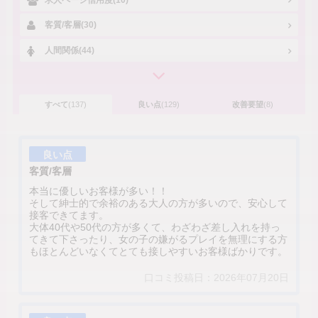
客質/客層(30)
人間関係(44)
すべて
(137)
良い点
(129)
改善要望
(8)
良い点
客質/客層
本当に優しいお客様が多い！！
そして紳士的で余裕のある大人の方が多いので、安心して
接客できてます。
大体40代や50代の方が多くて、わざわざ差し入れを持っ
てきて下さったり、女の子の嫌がるプレイを無理にする方
もほとんどいなくてとても接しやすいお客様ばかりです。
口コミ投稿日：2026年07月20日