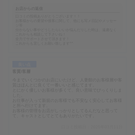
お店からの返信
口コミの投稿ありがとうございます！！
お客様からの要望や接客に関して、他にも写メ日記やメッセー
ジ等
分からない事やどうしたらいいか悩んだりした時は、遠慮なく
これからも相談して下さいね！
全力でサポートさせて頂きます！
これからも宜しくお願い致します^^
良い点
客質/客層
今までいくつかのお店にいたけど、人妻館のお客様層や客
質はほんとに良くて一番いいと感じてます。
とにかく優しいお客様が多くて、良い意味でびっくりしま
した。
お仕事が入って新規のお客様でも不安なく安心してお客様
と所へ行けてます。
お客様の管理をお店がしっかりとしてるんだなと思って
て、キャストとしてとてもありがたいです。
口コミ投稿日：2025年03月11日