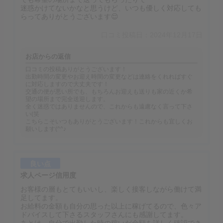
迷惑かけてないかなと思うけど、いつも優しく対応しても
らってありがとうございます😌
口コミ投稿日：2024年12月17日
お店からの返信
口コミの投稿ありがとうございます！
出勤時間の変更やお迎え時間の変更などは連絡をくれればすぐ
に対応しますので大丈夫です！
交通の便が悪い所でも、もちろんお迎えも送りも家の近くか希
望の場所まで完全送迎します。
全く迷惑ではありませんので、これからも遠慮なく言って下さ
い(笑
こちらこそいつもありがとうございます！これからも宜しくお
願いします(^^♪
良い点
求人ページ信用度
お客様の層もとてもいいし、楽しく接客しながら働けて満
足してます。
お給料の金額も自分の思った以上に稼げてるので、色々ア
ドバイスして下さるスタッフさんにも感謝してます。