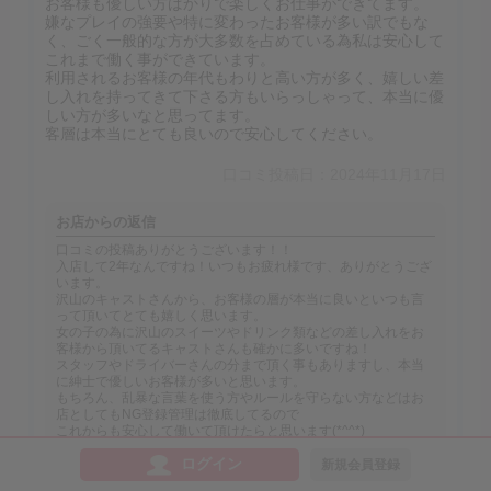
お客様も優しい方ばかりで楽しくお仕事ができてます。
嫌なプレイの強要や特に変わったお客様が多い訳でもな
く、ごく一般的な方が大多数を占めている為私は安心して
これまで働く事ができています。
利用されるお客様の年代もわりと高い方が多く、嬉しい差
し入れを持ってきて下さる方もいらっしゃって、本当に優
しい方が多いなと思ってます。
客層は本当にとても良いので安心してください。
口コミ投稿日：2024年11月17日
お店からの返信
口コミの投稿ありがとうございます！！
入店して2年なんですね！いつもお疲れ様です、ありがとうござ
います。
沢山のキャストさんから、お客様の層が本当に良いといつも言
って頂いてとても嬉しく思います。
女の子の為に沢山のスイーツやドリンク類などの差し入れをお
客様から頂いてるキャストさんも確かに多いですね！
スタッフやドライバーさんの分まで頂く事もありますし、本当
に紳士で優しいお客様が多いと思います。
もちろん、乱暴な言葉を使う方やルールを守らない方などはお
店としてもNG登録管理は徹底してるので
これからも安心して働いて頂けたらと思います(*^^*)
いつもありがとうございます^^
ログイン
新規会員登録