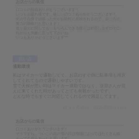
お店からの返信
口コミの投稿ありがとうございます！
いつもお疲れ様です、嬉しい口コミありがとうございます！
女の子自身で頑張った分がお給料に反映されるので、日ごろの
努力の賜物だと思います！
送り迎えに関しても、もちろんできる限りは対応しますのでこ
れからも気軽に言って下さいね。
いつもありがとうございます^^
良い点
通勤環境
私はマイカーで通勤してて、お店のすぐ側に駐車場も用意
してくれてるので通勤しやすいです。
雪で天候が悪い時はマイカー通勤ではなく、送迎さんが迎
えに来てくれた時があってとても有難かったです。
どんな時でもすぐに対応してくれるので満足してます。
口コミ投稿日：2025年02月11日
お店からの返信
口コミありがとうございます！
そうですね、ついこの前の雪の日は地域によってはたくさん積
もってる所もあったと思います。