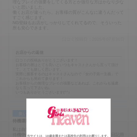
理なプレイの強要をしてくる方とか強引な方はかなり少な
いと思いました。
働くお店が違ったら、お客様の質がこんなに違うんだって
すごく感じます。
NG登録もお店がしっかりしてくれてるので、そういった
所も安心できます。
口コミ投稿日：2025年07月31日
お店からの返信
口コミの投稿ありがとうございます！
お客様の層はとても良いといつもキャストさんから言って頂け
て、とても嬉しく思います。
実際に接客するのはキャストさんなので「女の子第一主義」で
これからも努めて参ります！
お客様からの無理なプレイの強要などあれば、これからも遠慮
なく言って下さいね。
いつもありがとうございます(^^♪
良い点
待機環境
私は自宅待機をさせてもらっているんですけど、
待機中の合間、合間に家のことやストレッチ、写メ日記用
当サイトは、18歳未満または高校生の利用はお断りします。