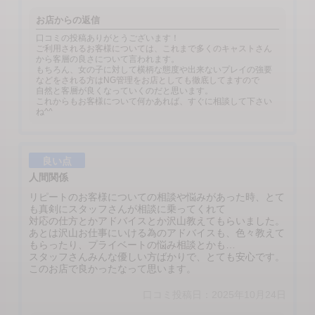
お店からの返信
口コミの投稿ありがとうございます！
ご利用されるお客様については、これまで多くのキャストさん
から客層の良さについて言われます。
もちろん、女の子に対して横柄な態度や出来ないプレイの強要
などをされる方はNG管理をお店としても徹底してますので
自然と客層が良くなっていくのだと思います。
これからもお客様について何かあれば、すぐに相談して下さい
ね^^
良い点
人間関係
リピートのお客様についての相談や悩みがあった時、とて
も真剣にスタッフさんが相談に乗ってくれて
対応の仕方とかアドバイスとか沢山教えてもらいました。
あとは沢山お仕事にいける為のアドバイスも、色々教えて
もらったり、プライベートの悩み相談とかも…
スタッフさんみんな優しい方ばかりで、とても安心です。
このお店で良かったなって思います。
口コミ投稿日：2025年10月24日