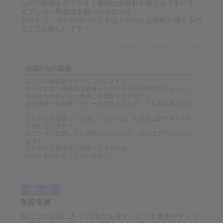
なので目標も立てやすく毎日のお給料が楽しみです(^^)
オプション料金は全額バックなので
沢山オプションがついたときはそのぶんお給料が増えるの
でとても嬉しいです！
口コミ投稿日：2024年11月29日
お店からの返信
口コミの投稿ありがとうございます！
そうですね！頑張れば頑張っただけ自分のお給料にかえってく
るのはやりがいを一番感じる部分ですよね(^^♪
自分自身でお客様へアピールできるコンテンツも沢山あります
し
これからも頑張って活用して頂ければ、お客様は必ず見てくれ
てると思います！
オプションに関しても全額バックなので、付けばプラスになり
ますし
これからも無理なく頑張って下さいね！
いつもありがとうございます^^
良い点
客質/客層
私はこのお店に入って2年たちます。とても働きやすくて