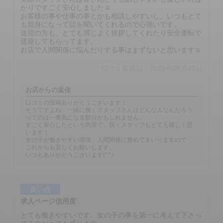
かりですごく安心しました☺
お客様の事や仕事の事とかも相談しやすいし、いつもとて
も親身になって話を聞いてくれるので心強いです。
送迎の方も、とても感じよく挨拶してくれたり安全運転で
送迎してもらってます。
お店で人間関係に悩んだりする事はまずないと思います☺
口コミ投稿日：2025年08月25日
お店からの返信
口コミの投稿ありがとうございます！
そうですよね、一緒に働くスタッフさんはどんな人なんだろう
ってのは一番気になる部分かもしれません。
すごく安心したという内容で、我々スタッフもとても嬉しく思
います！
女の子が働きやすい環境、人間関係に努めてまいりますので
これからも宜しくお願いします。
いつもありがとうございます(^^♪
良い点
求人ページ信用度
とても働きやすいです。女の子の事を第一に考えて下さっ