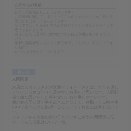
お店からの返信
口コミの投稿ありがとうございます！
お客様層に関して、ほんとたくさんのキャストさんから良い方
達ばかりと言ってもらえてます！
そうですね、初めましてのお客様だとどんな方なんだろうって
思うと思いますが
お店としては受付時に横柄な方などはご利用お断りさせて頂い
たり
最新の顧客管理システムで徹底管理してるので、安心して下さ
いね(^^♪
いつもありがとうございます^^
良い点
人間関係
お店のスタッフさんや送迎ドライバーさんは、とても優し
くていい方達ばかりで居やすいお店だと思います。人間関
係で嫌な思いをした事もないしお仕事しやすいです。
他の女の子と話す事もほとんどなくて、待機してる時や車
の中で会うときに挨拶するくらいでそれ以上は何もないで
す。
スタッフさんや他の女の子とのいざこざや人間関係に悩
む、そんな心配はないですね。