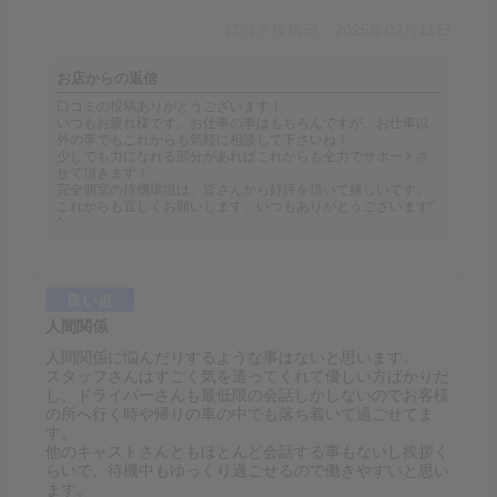
口コミ投稿日：2025年02月11日
お店からの返信
口コミの投稿ありがとうございます！
いつもお疲れ様です。お仕事の事はもちろんですが、お仕事以
外の事でもこれからも気軽に相談して下さいね！
少しでも力になれる部分があればこれからも全力でサポートさ
せて頂きます！
完全個室の待機環境は、皆さんから好評を頂いて嬉しいです。
これからも宜しくお願いします、いつもありがとうございます^
^
良い点
人間関係
人間関係に悩んだりするような事はないと思います。
スタッフさんはすごく気を遣ってくれて優しい方ばかりだ
し、ドライバーさんも最低限の会話しかしないのでお客様
の所へ行く時や帰りの車の中でも落ち着いて過ごせてま
す。
他のキャストさんともほとんど会話する事もないし挨拶く
らいで、待機中もゆっくり過ごせるので働きやすいと思い
ます。