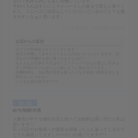
るので気持ち的にも楽に待機しています。
予約げ入ればすぐにドライバーさんが家まで迎えに来てく
れて、スムーズに送迎もしていただいているのでとても働
きやすいなぁと思います。
口コミ投稿日：2024年11月29日
お店からの返信
口コミの投稿ありがとうございます！
自宅で待機してるキャストさんも沢山いらっしゃいますが、自
宅なので待機中も楽に過ごせますよね(^^♪
もちろんお仕事が入ればすぐにドライバーさんが迎えに行きま
すし時間のロスもほとんど無いように気を付けてます。
待機時間も、日記用の写真を撮ったりなど有効に時間を使える
部分もいいですね！
いつもお疲れ様です(*^^*)
良い点
給与/報酬/待遇
人妻店の中でも他のお店と比べてお給料は高い方だと私は
思います♡
写メ日記やお客様への接客を頑張ったぶん返ってくるので
とても満足してますしやりがいを感じてます(^^)