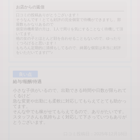
お店からの返信
口コミの投稿ありがとうございます！
そうなんです！とても好評の完全個室で待機ができますし、部
屋数もかなりあるので
個室待機希望の方は、1人で周りを気にすることなく待機して頂
いてます。
他の女の子とほとんど顔を合わせることもないので、ゆったり
くつろげると思います！
もちろん定期的に清掃もしてるので、綺麗な個室は本当に好評
をいただいてます(^^♪
良い点
給与/報酬/待遇
小さな子供がいるので、出勤できる時間や日数が限られて
くるけど
急な変更や出勤にも柔軟に対応してもらえてとても助かっ
てます。
そんな中でも稼がせてもらえてるので、ありがたいです。
スタッフさんも気持ちよく対応して下さっていつもありが
とうございます。
口コミ投稿日：2025年12月18日