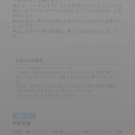
てるのがとても感じます。
例えば、ハードなオプションも無理にやらなくていいし出
来ないオプションやサービスはしなくていいからね。と言
われてます。
前のお店は、即尺とか色んなオプションがあって正直キツ
かったです。
本当に女の子の事を最優先に考えてるお店だなと思いま
す。
口コミ投稿日：2025年07月31日
お店からの返信
口コミの投稿ありがとうございます。
この件は、他店から来られたキャストさんからよく聞く事で
キャストさんにとっては、正直とてもしんどい事だと思いま
す。
当店は、基本プレイ以外に関しては出来ない事を無理に強要す
る事は絶対にありませんので安心して下さいね。
これからも宜しくお願い致します(^^♪
良い点
客質/客層
実際に働いてみて、お客様はほんとに紳士な方ばかりで無