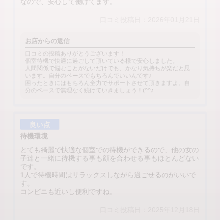
なので、安心して働けてます。
口コミ投稿日：2026年01月21日
お店からの返信
口コミの投稿ありがとうございます！
個室待機で快適に過ごして頂いている様で安心しました。
人間関係で悩むことがないだけでも、かなり気持ちが楽だと思
います。自分のペースでもちろんでいいんです♪
困ったときにはもちろん全力でサポートさせて頂きますよ。自
分のペースで無理なく続けていきましょう！(^^♪
良い点
待機環境
とても綺麗で快適な個室での待機ができるので、他の女の
子達と一緒に待機する事も顔を合わせる事もほとんどない
です。
1人で待機時間はリラックスしながら過ごせるのがいいで
す。
コンビニも近いし便利ですね。
口コミ投稿日：2025年12月18日