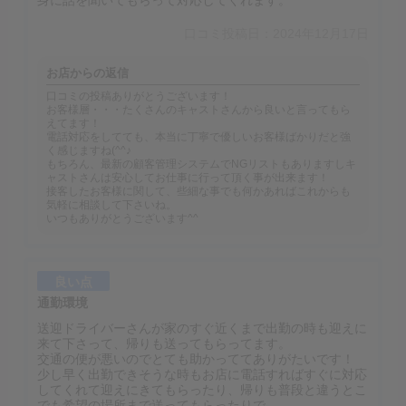
身に話を聞いてもらって対応してくれます。
口コミ投稿日：2024年12月17日
お店からの返信
口コミの投稿ありがとうございます！
お客様層・・・たくさんのキャストさんから良いと言ってもら
えてます！
電話対応をしてても、本当に丁寧で優しいお客様ばかりだと強
く感じますね(^^♪
もちろん、最新の顧客管理システムでNGリストもありますしキ
ャストさんは安心してお仕事に行って頂く事が出来ます！
接客したお客様に関して、些細な事でも何かあればこれからも
気軽に相談して下さいね。
いつもありがとうございます^^
良い点
通勤環境
送迎ドライバーさんが家のすぐ近くまで出勤の時も迎えに
来て下さって、帰りも送ってもらってます。
交通の便が悪いのでとても助かっててありがたいです！
少し早く出勤できそうな時もお店に電話すればすぐに対応
してくれて迎えにきてもらったり、帰りも普段と違うとこ
でも希望の場所まで送ってもらったりで