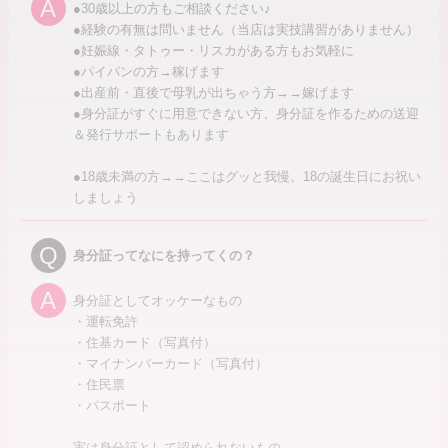
A
●30歳以上の方もご相談ください♪
●経験の有無は問いません（当店は実技講習がありません）
●妊娠線・タトゥー・リスカがある方もお気軽に
●パイパンの方→稼げます
●出産前・直後で母乳が出ちゃう方→→嫁げます
●身分証がすぐに用意できない方、身分証を作るための送迎
＆発行サポートもあります
●18歳未満の方→→ここはグッと我慢。18の誕生日にお祝い
しましょう
Q
身分証ってなにを持ってくの？
A
身分証としてオッケーなもの
・運転免許
・住基カード（写真付）
・マイナンバーカード（写真付）
・住民票
・パスポート
実は身分証として認められないもの