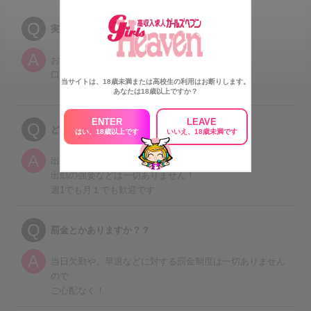
Q
実技講習ってありますか？
A
お仕事の流れやサービス内容については
口頭での説明となりますので、5分で終わります。
当サイトは、18歳未満または高校生の利用はお断りします。
あなたは18歳以上ですか？
ENTER
LEAVE
Q
どのくらい働けばいいですか？
はい、18歳以上です
いいえ、18歳未満です
A
出勤時間や日数などはすべて自由です。
出勤の強要などは一切ありません！
週1でも月１でも歓迎です
Q
罰金とかありますか？？
A
当日欠勤や、早退などに対する罰金制度は一切ありません
ので
ご心配なく！