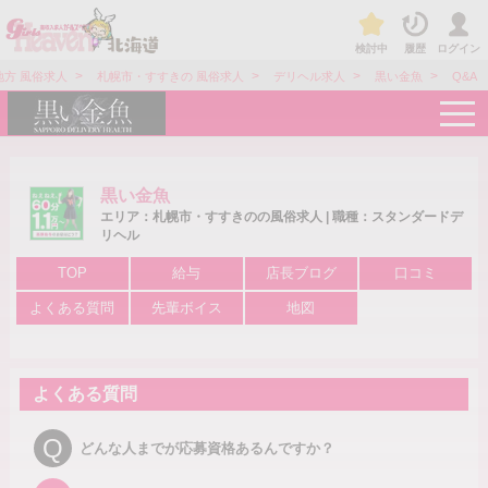
検討中
履歴
ログイン
>
>
>
>
方 風俗求人
札幌市・すすきの 風俗求人
デリヘル求人
黒い金魚
Q&A
t
o
g
g
l
e
黒い金魚
n
エリア：札幌市・すすきのの風俗求人 | 職種：スタンダードデ
a
リヘル
v
i
g
TOP
給与
店長ブログ
口コミ
a
t
よくある質問
先輩ボイス
地図
i
o
n
よくある質問
Q
どんな人までが応募資格あるんですか？