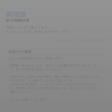
良い点
給与/報酬/待遇
旦那にバレずに働けてます。
ちゃんとしてるし本当にありがたいです！
口コミ投稿日：2026年03月18日
お店からの返信
口コミの投稿をありがとう御座います！
旦那様に知られることなく安心してお仕事ができているとのこと
で、私たちも本当に安心いたしました。
在籍されている皆さまが不安なく働ける環境づくりを大切にしてお
りますので、そう感じていただけて何よりです。
これからも引き続き、しっかりとサポートさせていただきますの
で、何か気になることやご不安な点がございましたら、いつでもご
相談ください！
よろしくお願いいたします！