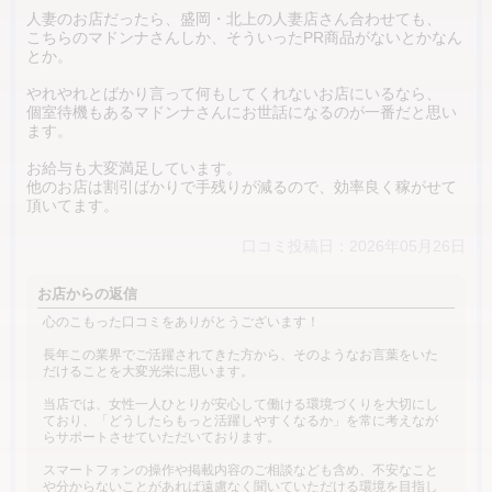
人妻のお店だったら、盛岡・北上の人妻店さん合わせても、
こちらのマドンナさんしか、そういったPR商品がないとかなん
とか。
やれやれとばかり言って何もしてくれないお店にいるなら、
個室待機もあるマドンナさんにお世話になるのが一番だと思い
ます。
お給与も大変満足しています。
他のお店は割引ばかりで手残りが減るので、効率良く稼がせて
頂いてます。
口コミ投稿日：2026年05月26日
お店からの返信
心のこもった口コミをありがとうございます！
長年この業界でご活躍されてきた方から、そのようなお言葉をいた
だけることを大変光栄に思います。
当店では、女性一人ひとりが安心して働ける環境づくりを大切にし
ており、「どうしたらもっと活躍しやすくなるか」を常に考えなが
らサポートさせていただいております。
スマートフォンの操作や掲載内容のご相談なども含め、不安なこと
や分からないことがあれば遠慮なく聞いていただける環境を目指し