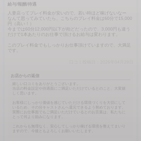
給与/報酬/待遇
人妻店ってプレイ料金が安いので、若い時ほど稼げないなー
なんて思ってみていたら、こちらのプレイ料金は60分で15,000
円（高い！）
今までは60分12,000円以下が殆どだったので、3,000円も違う
だけで1本あたりのお仕事で頂けるお給与は変わります。
このプレイ料金でもしっかりお仕事頂けていますので、大満足
です。
口コミ投稿日：2026年04月28日
お店からの返信
嬉しい口コミをありがとうございます。
当店の料金設定や待遇面にご満足いただけているとのこと、大変嬉
しく思います。
お客様にしっかり価値を感じていただける環境づくりを大切にして
いるため、その分キャストさんへ還元できるよう努めております。
実際にお仕事面でもご満足いただけているとのお言葉は、私たちに
とって何より励みになります。
これからも無理なく、安心してしっかり稼げる環境を整えてまいり
ますので、今後ともよろしくお願いいたします。