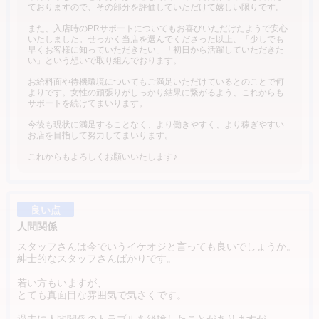
ておりますので、その部分を評価していただけて嬉しい限りです。
また、入店時のPRサポートについてもお喜びいただけたようで安心
いたしました。せっかく当店を選んでくださった以上、「少しでも
早くお客様に知っていただきたい」「初日から活躍していただきた
い」という想いで取り組んでおります。
お給料面や待機環境についてもご満足いただけているとのことで何
よりです。女性の頑張りがしっかり結果に繋がるよう、これからも
サポートを続けてまいります。
今後も現状に満足することなく、より働きやすく、より稼ぎやすい
お店を目指して努力してまいります。
これからもよろしくお願いいたします♪
良い点
人間関係
スタッフさんは今でいうイケオジと言っても良いでしょうか。
紳士的なスタッフさんばかりです。
若い方もいますが、
とても真面目な雰囲気で気さくです。
過去に人間関係のトラブルを経験したことがありますが、