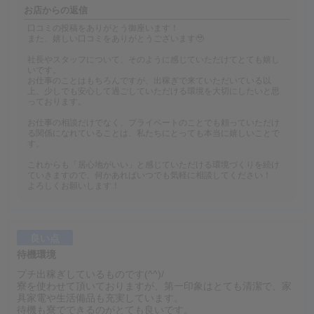
お店からの返信
口コミの投稿をありがとう御座います！
また、嬉しい口コミをありがとうございます🥹
社長やスタッフについて、そのように感じていただけてとても嬉し
いです。
お仕事のことはもちろんですが、出稼ぎで来ていただいている以
上、少しでも安心して過ごしていただける環境を大切にしたいと思
っております。
お仕事の相談だけでなく、プライベートのことでも頼っていただけ
る関係になれていることは、私たちにとっても本当に嬉しいことで
す。
これからも「居心地がいい」と感じていただける環境づくりを続け
ていきますので、何かあればいつでも気軽に相談してください！
よろしくお願いします！
良い点
待機環境
プチ出稼ぎしているものです(^^)/
寮を使わせて頂いておりますが、第一印象はとても清潔で、家
具家電や生活備品も充実しています。
待機も寮でできるのがとても良いです。