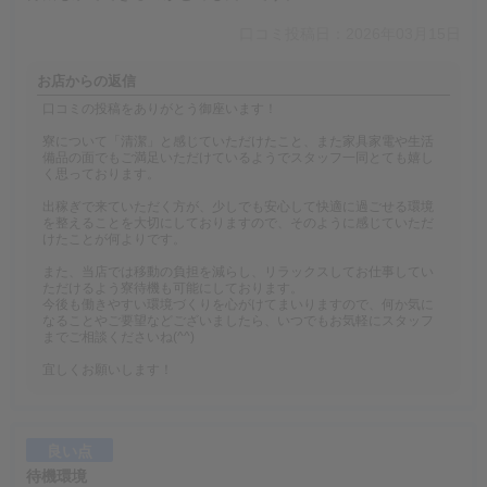
口コミ投稿日：2026年03月15日
お店からの返信
口コミの投稿をありがとう御座います！
寮について「清潔」と感じていただけたこと、また家具家電や生活
備品の面でもご満足いただけているようでスタッフ一同とても嬉し
く思っております。
出稼ぎで来ていただく方が、少しでも安心して快適に過ごせる環境
を整えることを大切にしておりますので、そのように感じていただ
けたことが何よりです。
また、当店では移動の負担を減らし、リラックスしてお仕事してい
ただけるよう寮待機も可能にしております。
今後も働きやすい環境づくりを心がけてまいりますので、何か気に
なることやご要望などございましたら、いつでもお気軽にスタッフ
までご相談くださいね(^^)
宜しくお願いします！
良い点
待機環境