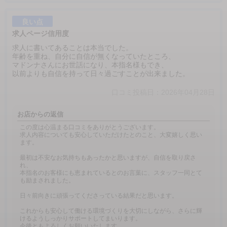
良い点
求人ページ信用度
求人に書いてあることは本当でした。
年齢を重ね、自分に自信が無くなっていたところ、
マドンナさんにお世話になり、本指名様もでき、
以前よりも自信を持って日々過ごすことが出来ました。
口コミ投稿日：2026年04月28日
お店からの返信
この度は心温まる口コミをありがとうございます。
求人内容についても安心していただけたとのこと、大変嬉しく思い
ます。
最初は不安なお気持ちもあったかと思いますが、自信を取り戻さ
れ、
本指名のお客様にも恵まれているとのお言葉に、スタッフ一同とて
も励まされました。
日々前向きに頑張ってくださっている結果だと思います。
これからも安心して働ける環境づくりを大切にしながら、さらに輝
けるようしっかりサポートしてまいります。
今後ともよろしくお願いいたします。