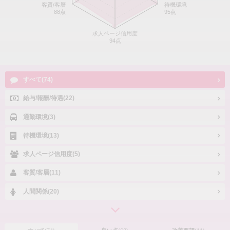
客質/客層
待機環境
88点
95点
求人ページ信用度
94点
すべて(74)
給与/報酬/待遇(22)
通勤環境(3)
待機環境(13)
求人ページ信用度(5)
客質/客層(11)
人間関係(20)