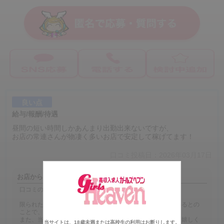
良い点
給与/報酬/待遇
昼間の短い時間しかあんまり出勤出来ないですが、
お店の常連さんが物凄く多いお店で安定して稼げてます！
口コミ投稿日：2026年03月17日
お店からの返信
口コミの投稿をありがとう御座います！
限られたお時間の中でもしっかりと安定してお仕事できているとの
ことで、安心いたしました。
また、当店の常連のお客様についてもお褒めいただき、大変嬉しく
当サイトは、18歳未満または高校生の利用はお断りします。