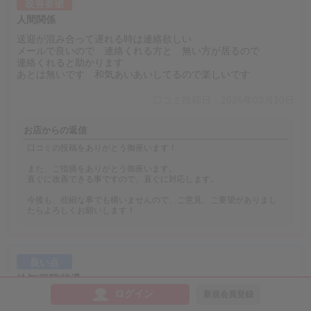
改善要望
人間関係
送迎が混み合って遅れる時は連絡欲しい
メールで良いので 連絡くれる方と 無い方が居るので
連絡くれると助かります
あとは無いです 和気あいあいしてるので楽しいです
口コミ投稿日：2026年03月10日
お店からの返信
口コミの投稿をありがとう御座います！
また、ご指摘をありがとう御座います。
直ぐに改善できる事ですので、直ぐに対応します。
今後も、些細な事でも構いませんので、ご意見、ご要望がありまし
たらよろしくお願いします！
良い点
給与/報酬/待遇
ログイン
新規会員登録
業界未経験でこの世界に飛び込みました。
最初は不安でしたが、お給料はとても満足しています。