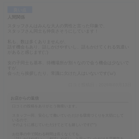
良い点
人間関係
スタッフさんはみんな大人の男性と言った印象で、
スタッフさん同士も仲良さそうにしています！
私も、数は多くありませんが、
話す機会もあり、話しかけやすいし、話もかけてくれる気遣い
があると感じます(';')
女の子同士も基本、待機場所が別々なので会う機会は少ないで
すが、
会ったら挨拶したり、常識に欠けた人はいないです('ω')
口コミ投稿日：2026年03月13日
お店からの返信
口コミの投稿をありがとう御座います。
スタッフ一同、安心して働いていただける環境づくりを大切にして
いるので、
そのように感じていただけてとても嬉しいです(^^)
お仕事の中で関わる時間は長くなくても、
「話しかけやすい」「相談しやすい」と思っていただける雰囲気を