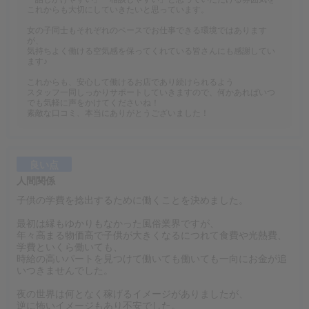
これからも大切にしていきたいと思っています。
女の子同士もそれぞれのペースでお仕事できる環境ではあります
が、
気持ちよく働ける空気感を保ってくれている皆さんにも感謝してい
ます♪
これからも、安心して働けるお店であり続けられるよう
スタッフ一同しっかりサポートしていきますので、何かあればいつ
でも気軽に声をかけてくださいね！
素敵な口コミ、本当にありがとうございました！
良い点
人間関係
子供の学費を捻出するために働くことを決めました。
最初は縁もゆかりもなかった風俗業界ですが、
年々高まる物価高で子供が大きくなるにつれて食費や光熱費、
学費といくら働いても、
時給の高いパートを見つけて働いても働いても一向にお金が追
いつきませんでした。
夜の世界は何となく稼げるイメージがありましたが、
逆に怖いイメージもあり不安でした。