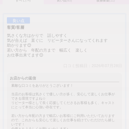
すべて
(74)
良い点
(63)
改善要望
(11)
良い点
客質/客層
気さくな方はかりで 話しやすく
気が合えば 直ぐに リピーターさんになってくれます
助かります😊
若い方から 年配の方まで 幅広く 楽しく
お仕事出来てます😊
口コミ投稿日：2026年07月28日
お店からの返信
素敵な口コミをありがとうございます！
当店のお客様は気さくで優しい方が多く、安心して楽しくお仕事が
できる環境ですよね☆
リピーター様として長く応援してくださるお客様も多く、キャスト
にとって本当に心強い存在です。
若い方から年配の方まで幅広いお客様にご利用いただいております
ので、これからも安心して楽しくお仕事を続けていただけたら嬉し
いです！
今後ともよろしくお願いいたします♪