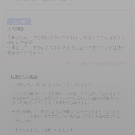
良い点
人間関係
店長さんはいつも相談にのってくれるしスタッフさんは皆さん
優しいです😺
仕事をしていて余計なストレスを感じないのでマドンナは凄く
働きやすいです☺️✨️
口コミ投稿日：2026年03月20日
お店からの返信
この度は嬉しい口コミをありがとうございます！
スタッフや環境についてお褒めいただき、とても嬉しく思います！
お仕事をする上で、余計なストレスなく安心して働ける環境づくり
は、日頃から大切にしている部分でもあります。
今後も無理なく、気持ちよくお仕事していただけるよう、しっかり
サポートしてまいりますので、何かあればいつでもお気軽にご相談
くださいね♪
これからもよろしくお願いいたします！