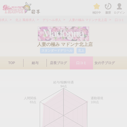
検討中
履歴
ログイン
>
>
>
>
俗求人
北上 風俗求人
デリヘル求人
人妻の極み マドンナ北上店
口コミ
人妻の極み マドンナ北上店
スタンダードデリヘル
北上
TOP
給与
店長ブログ
口コミ
女の子ブログ
給与/報酬/待遇
94点
人間関係
通勤環境
83点
100点