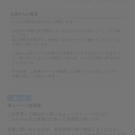
口コミ投稿日：2026年03月14日
お店からの返信
口コミの投稿をありがとう御座います！
お給料や待遇の面で満足していただけているとのことで、とても嬉
しいです！
短い時間の出勤でも、無理なく自分のペースで働けることはとても
大切だと思っています。
これからも安心してお仕事できる環境づくりを心がけていきますの
で、何か気になることや相談などあれば、いつでも気軽に声をかけ
てくださいね！
引き続き、ご自身のペースで無理なく頑張っていきましょう(^o^)
今後も宜しくお願いします！
良い点
求人ページ信用度
この業界って嘘ばかり多いなぁ～ってイメージだけど、
こちらのお店は老舗だけあって信用度が高いです。
実際に問い合わせ含め、直接面接の場で確認しましたけど、
メリットだけじゃなくてデメリットも入店する前にちゃんと説