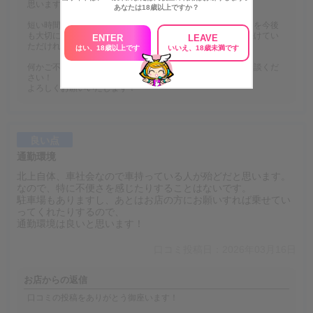
思います！
あなたは18歳以上ですか？
短い時間のご出勤でも無理なく稼いでいただける環境づくりを今後
も大切にしてまいりますので、ご自身のペースで無理なく続けてい
ENTER
LEAVE
ただければと思います✨
はい、18歳以上です
いいえ、18歳未満です
何かご不安な点などございましたら、いつでもお気軽にご相談くだ
さい！
よろしくお願いいたします！
良い点
通勤環境
北上自体、車社会なので車持っている人が殆どだと思います。
なので、特に不便さを感じたりすることはないです。
駐車場もありますし、あとはお店の方にお願いすれば乗せてい
ってくれたりするので、
通勤環境は良いと思います！
口コミ投稿日：2026年03月16日
お店からの返信
口コミの投稿をありがとう御座います！