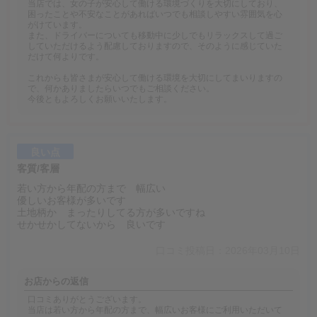
当店では、女の子が安心して働ける環境づくりを大切にしており、
困ったことや不安なことがあればいつでも相談しやすい雰囲気を心
がけています。
また、ドライバーについても移動中に少しでもリラックスして過ご
していただけるよう配慮しておりますので、そのように感じていた
だけて何よりです。
これからも皆さまが安心して働ける環境を大切にしてまいりますの
で、何かありましたらいつでもご相談ください。
今後ともよろしくお願いいたします。
良い点
客質/客層
若い方から年配の方まで 幅広い
優しいお客様が多いです
土地柄か まったりしてる方が多いですね
せかせかしてないから 良いです
口コミ投稿日：2026年03月10日
お店からの返信
口コミありがとうございます。
当店は若い方から年配の方まで、幅広いお客様にご利用いただいて