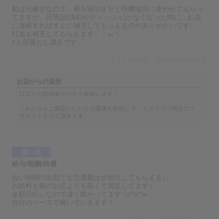
私は出稼ぎなので、寮を寝泊まりと待機場所に使わせてもらっ
てますが、日用品(洗剤やティッシュ)がなくなった時に、お店
に連絡すればすぐに補充してもらえるのがありがたいです。
灯油も補充してもらえます。＾ω＾
1人部屋だし満足です。
口コミ投稿日：2026年03月14日
お店からの返信
口コミの投稿ありがとう御座います！
これからもご満足いただける環境を目指して、スタッフ一同全力で
サポートさせて頂きます。
良い点
給与/報酬/待遇
短い時間の出勤でも交通費は全額出してもらえるし、
お給料も前のお店よりも高くて満足してます✨
全額日払いなので凄く助かってますっ(^o^)v
自分のペースで稼いでいきます！