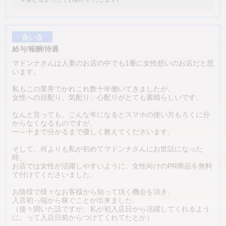
良い点
給与/報酬/待遇
マドンナさんは人妻のお店の中でも1番に女性想いのお店だと思
います。
私もこの業界でかれこれ数十年働いてきましたが、
女性への目配り、気配り、心配りがとても素晴らしいです。
なんと言っても、こんな年になるとスマホの使い方もろくに分
からなくなるものですが、
一～十まで分かるまで優しく教えてくださいます。
そして、何よりも私が初めてマドンナさんにお世話になった
時、
お店では女性が活躍しやすいように、女性向けのPR商品を無料
で付けてくださいました。
お陰様で様々なお客様から知って頂く機会を頂き、
入店初っ端から稼ぐことが出来ました。
（後々聞いた話ですが、私が初入店日から活躍してくれるよう
に。って入店日前からつけてくれてたとか）