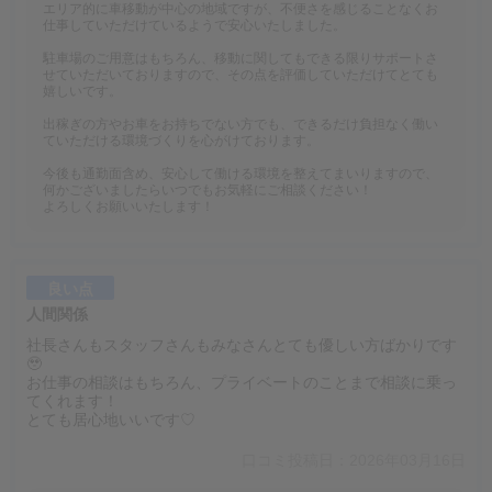
エリア的に車移動が中心の地域ですが、不便さを感じることなくお
仕事していただけているようで安心いたしました。
駐車場のご用意はもちろん、移動に関してもできる限りサポートさ
せていただいておりますので、その点を評価していただけてとても
嬉しいです。
出稼ぎの方やお車をお持ちでない方でも、できるだけ負担なく働い
ていただける環境づくりを心がけております。
今後も通勤面含め、安心して働ける環境を整えてまいりますので、
何かございましたらいつでもお気軽にご相談ください！
よろしくお願いいたします！
良い点
人間関係
社長さんもスタッフさんもみなさんとても優しい方ばかりです
🥹
お仕事の相談はもちろん、プライベートのことまで相談に乗っ
てくれます！
とても居心地いいです♡
口コミ投稿日：2026年03月16日