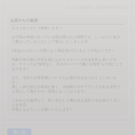
口コミ投稿日：2026年05月11日
お店からの返信
口コミありがとう御座います！
お子様が学校に行っている間の限られた時間でも、しっかりと収入
に繋がっているとのことで安心いたしました😊
1本あたりのバック面にもご満足頂けているようで何よりです♪
年齢や体力面に不安を感じながらスタートされる女性も多いです
が、マドンナは“無理なく、自分のペースで働ける環境”を大切にして
おります✨
また、当店のお客様層についてもお褒め頂きありがとうございま
す！
優しく紳士的なお客様が多く、未経験の方やブランクのある女性で
も安心して働きやすい環境となっております♪
これからも無理なく、長く安心して働けるお店作りを心掛けてまい
ります😊
今後ともよろしくお願いいたします✨
良い点