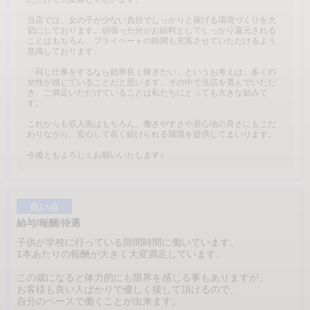
当店では、女の子が少ない負担でしっかりと稼げる環境づくりを大
切にしております。頑張った分がお給料としてしっかり還元される
ことはもちろん、プライベートの時間も充実させていただけるよう
意識しております。
「同じ仕事をするなら効率良く稼ぎたい」というお考えは、多くの
女性が感じていることだと思います。その中で当店を選んでいただ
き、ご満足いただけていることは私たちにとっても大きな励みで
す。
これからも収入面はもちろん、働きやすさや居心地の良さにもこだ
わりながら、安心して長く続けられる環境を提供してまいります。
今後ともよろしくお願いいたします♪
良い点
給与/報酬/待遇
子供が学校に行っている隙間時間に働いています。
1本あたりの報酬が大きく大変満足しています。
この歳になると体力的にも限界を感じる事もありますが、
お客様も良い人ばかりで優しく接して頂けるので、
自分のペースで働くことが出来ます。