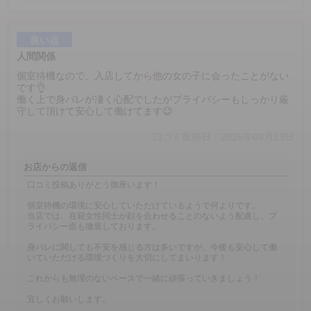
良い点
人間関係
個室待機なので、入店してから他の女の子に会ったことがない
です👌
働く上で身バレが凄く心配でしたがプライバシーもしっかり厳
守して頂けて安心して働けてます😉
口コミ投稿日：2026年03月19日
お店からの返信
口コミ投稿ありがとう御座います！
個室待機の環境に安心していただけているようで何よりです。
当店では、在籍女性同士が顔を合わせることのないよう配慮し、プ
ライバシー面も徹底しております。
身バレに関しても不安を感じる方は多いですが、今後も安心して働
いていただける環境づくりを大切にしてまいります！
これからも無理のないペースで一緒に頑張っていきましょう！
宜しくお願いします。