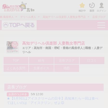
検討中
履歴
ログイン
>
>
>
南 風俗求人
デリヘル求人
高知デリヘル倶楽部 人妻熟女専門店
店長ブログ
t
o
g
g
l
e
高知デリヘル倶楽部 人妻熟女専門店
n
エリア：高知市・南国・堺町・香南の風俗求人 | 職種：人妻デ
a
リヘル
v
i
g
TOP
給与
店長ブログ
口コミ
a
t
よくある質問
先輩ボイス
地図
i
o
n
店長ブログ
5/9 12:00
お店のつぶやき
★【5月9日はアイスクリームの日🍦】高知来たら一回は食べ
てほしいのは「アイスクリン」ぜよ😊