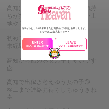
高知は、そういう「ちょっと気持
ちが抜ける時間」を作りやすい土
地やと思います😊
当サイトは、18歳未満または高校生の利用はお断りします。
あなたは18歳以上ですか？
初めての出稼ぎ。
ENTER
LEAVE
未経験からのスタート。
はい、18歳以上です
いいえ、18歳未満です
高知から始める女の子も多いです
📩
高知で出稼ぎ考えゆう女の子😊
柊二まで連絡お待ちしちゅうきね
🙇