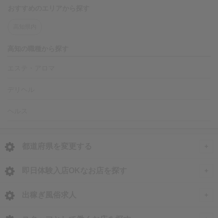
おすすめのエリアから探す
高知県内
高知の職種から探す
エステ・アロマ
デリヘル
ヘルス
都道府県を変更する
<
全国トップ
即日体験入店OKなお店を探す
即日体験入店OKのお店
北海道・東北
出稼ぎ風俗求人
北海道 風俗求人