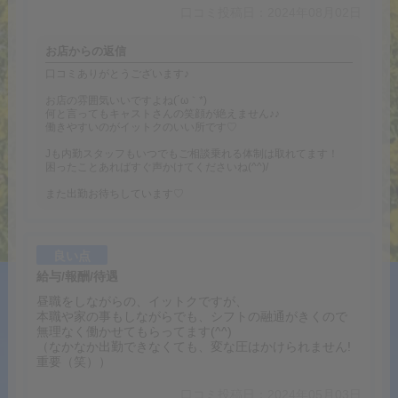
口コミ投稿日：2024年08月02日
お店からの返信
口コミありがとうございます♪
お店の雰囲気いいですよね(´ω｀*)
何と言ってもキャストさんの笑顔が絶えません♪♪
働きやすいのがイットクのいい所です♡
Jも内勤スタッフもいつでもご相談乗れる体制は取れてます！
困ったことあればすぐ声かけてくださいね(^^)/
また出勤お待ちしています♡
良い点
給与/報酬/待遇
昼職をしながらの、イットクですが、
本職や家の事もしながらでも、シフトの融通がきくので
無理なく働かせてもらってます(^^)
（なかなか出勤できなくても、変な圧はかけられません!
重要（笑））
口コミ投稿日：2024年05月03日