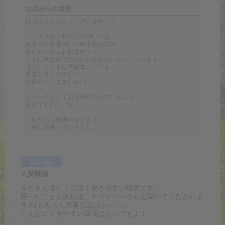
お店からの返信
口コミありがとうございます！！
イットクをご利用して頂いてる
お客様は客層がいい紳士的な方が
多いかとおもわれます！！
たまに紳士的ではないお客様もいらっしゃいます。
そういうときは些細なことでも
相談してください！
対応いたします(`･ω･´)
リラックスしてお仕事に行けているようで
安心です(´▽｀*)♪
これからも無理のないよう
一緒に頑張っていきましょう！！
良い点
人間関係
みなさん優しくて凄く働きやすい環境です♡
困ったことがあれば、ドライバーさんも聞いてくださいま
す☺️(もちろん大事な話はJへ…♡)
こんなに働きやすい環境はないですよ！