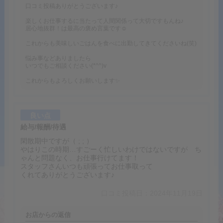
口コミ投稿ありがとうございます♪
楽しくお仕事するに当たって人間関係って大切ですもんね♪
居心地抜群！は最高の褒め言葉です☺
これからも美味しいごはんを食べに出勤してきてくださいね(笑)
悩み事などありましたら
いつでもご相談ください(*^^)v
これからもよろしくお願いします✨
良い点
給与/報酬/待遇
閑散期中ですが（ ; ; ）
やはりこの時期…すごーく忙しいわけではないですが ち
ゃんと問題なく、お仕事行けてます！
スタッフさんいつも頑張ってお仕事取って
くれてありがとうございます♪
口コミ投稿日：2024年11月19日
お店からの返信