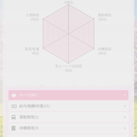
100点
人間関係
通勤環境
100点
100点
客質/客層
待機環境
98点
100点
求人ページ信用度
99点
すべて(82)
給与/報酬/待遇(21)
通勤環境(1)
待機環境(3)