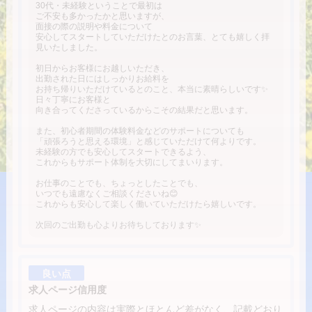
30代・未経験ということで最初は
ご不安も多かったかと思いますが、
面接の際の説明や料金について
安心してスタートしていただけたとのお言葉、とても嬉しく拝
見いたしました。
初日からお客様にお越しいただき、
出勤された日にはしっかりお給料を
お持ち帰りいただけているとのこと、本当に素晴らしいです✨
日々丁寧にお客様と
向き合ってくださっているからこその結果だと思います。
また、初心者期間の体験料金などのサポートについても
「頑張ろうと思える環境」と感じていただけて何よりです。
未経験の方でも安心してスタートできるよう、
これからもサポート体制を大切にしてまいります。
お仕事のことでも、ちょっとしたことでも、
いつでも遠慮なくご相談くださいね😊
これからも安心して楽しく働いていただけたら嬉しいです。
次回のご出勤も心よりお待ちしております✨
良い点
求人ページ信用度
求人ページの内容は実際とほとんど差がなく、記載どおり