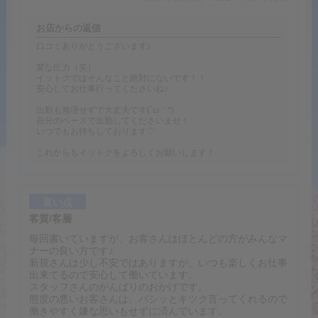
お店からの返信
口コミありがとうございます♪
変な圧力（笑）
イットクではそんなこと絶対にないです！！
安心してお仕事行ってくださいね♪
出勤も無理せずで大丈夫です(´ω｀*)
自分のペースで出勤してくださいませ！
いつでもお待ちしております♡
これからもイットクをよろしくお願いします！
良い点
客質/客層
毎回書いていますが、お客さんはほとんどの方がみんなマ
ナーの良い方です♪
新規さんは少し不安ではありますが、いつも楽しくお仕事
出来てるので安心して働いています。
スタッフさんのがんばりのおかげです。
態度の悪いお客さんは、バシッとキツク言ってくれるので
働きやすく嫌な思いもせずに済んでいます。