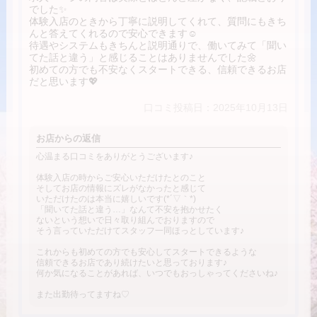
でした✨
体験入店のときから丁寧に説明してくれて、質問にもきち
んと答えてくれるので安心できます☺️
待遇やシステムもきちんと説明通りで、働いてみて「聞い
てた話と違う」と感じることはありませんでした🌼
初めての方でも不安なくスタートできる、信頼できるお店
だと思います💖
口コミ投稿日：2025年10月13日
お店からの返信
心温まる口コミをありがとうございます♪
体験入店の時からご安心いただけたとのこと
そしてお店の情報にズレがなかったと感じて
いただけたのは本当に嬉しいです(*´▽｀*)
「聞いてた話と違う…」なんて不安を抱かせたく
ないという想いで日々取り組んでおりますので
そう言っていただけてスタッフ一同ほっとしています♪
これからも初めての方でも安心してスタートできるような
信頼できるお店であり続けたいと思っております♪
何か気になることがあれば、いつでもおっしゃってくださいね♪
また出勤待ってますね♡