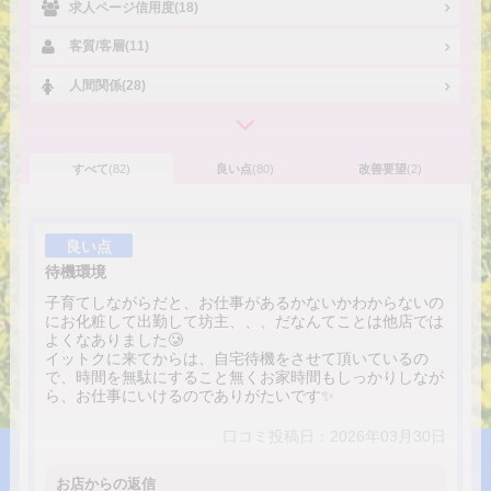
求人ページ信用度(18)
客質/客層(11)
人間関係(28)
すべて
(82)
良い点
(80)
改善要望
(2)
良い点
待機環境
子育てしながらだと、お仕事があるかないかわからないの
にお化粧して出勤して坊主、、、だなんてことは他店では
よくなありました🥲
イットクに来てからは、自宅待機をさせて頂いているの
で、時間を無駄にすること無くお家時間もしっかりしなが
ら、お仕事にいけるのでありがたいです✨️
口コミ投稿日：2026年03月30日
お店からの返信