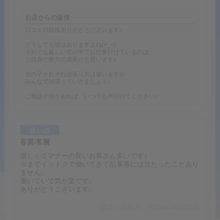
お店からの返信
口コミの投稿ありがとうございます♪
どうしても波はありますよね(>_<)
それでも厳しい世の中でお仕事行けているのは
ご自身の努力の成果だと思います♪
女の子それぞれ頑張り方は違いますが
みんなで頑張っていきましょう♪
ご相談や何かあれば、いつでも声かけてください♪
良い点
客質/客層
優しくてマナーの良いお客さん多いです♪
今までイットクで働いてきて乱暴客には当たったことあり
ません。
働いていて気が楽です。
ありがとうございます。
口コミ投稿日：2024年08月02日