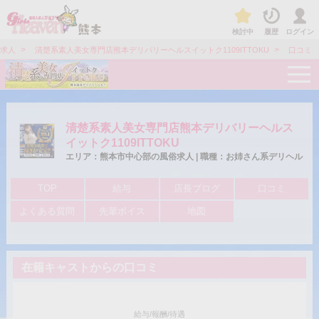
検討中
履歴
ログイン
>
>
求人
清楚系素人美女専門店熊本デリバリーヘルスイットク1109ITTOKU
口コミ
t
o
g
g
l
e
清楚系素人美女専門店熊本デリバリーヘルス
n
イットク1109ITTOKU
a
v
エリア：熊本市中心部の風俗求人 | 職種：お姉さん系デリヘル
i
g
TOP
給与
店長ブログ
口コミ
a
t
i
よくある質問
先輩ボイス
地図
o
n
在籍キャストからの口コミ
給与/報酬/待遇