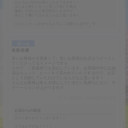
もちろんパネルも落としたりできます！！
次にまた来たいなーと思って頂いた時は
連絡して頂いたら即日対応しますので
安心して働いてもらえたらなと思います♪
こちらこそ、これからもよろしくお願いします(^_^)/
良い点
客質/客層
良いお客様が大変多くて、良いお客様がお店をリピートし
てくださってるイメージです☺️
なので、ご新規様でも安心しています。お客様の中には他
店はちょっと...とハッキリ言われていたりするので、お店
として信頼していただけているんだなと思います！
そんなお客様は私も大切にしていきたい気持ちになり、モ
チベーションが上がります🎶
口コミ投稿日：2024年12月16日
お店からの返信
口コミありがとうございます！！
そうなんですね！！！！