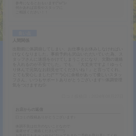
参考になるとおもいます(*'ω'*)♪
何かあれば店長やスタッフに
ご相談ください！！
良い点
人間関係
出勤前に体調崩してしまい、お仕事をお休みしなければい
けなくなりました。事前予約も沢山いただいていた為、ス
タッフさんに迷惑をかけてしまうことになり、欠勤の連絡
を入れるのが不安でした。でも、『大丈夫ですよ！ゆっく
り休んで元気なお顔見せてくださいね！』と言ってくれ、
とても安心しました(*´꒳`*)心に余裕があって優しいスタッ
フさん、いつもサポートありがとうございます✨体調管理
気をつけますね💦
口コミ投稿日：2024年08月27日
お店からの返信
口コミの投稿ありがとうございます♪
体調不良は仕方のないことなので
遠慮せずご連絡ください(*^^*)
お客様方もキャンセルになってもまたご予約も取り直してくれ