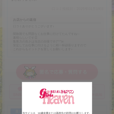
口コミ投稿日：2025年01月19日
お店からの返信
口コミありがとうございます♪
閑散期でも問題なくお仕事に行けてたんですね✨
素晴らしいです👏
集客力の良さは当店の自慢です(*^^)v
安定してお仕事に行けるように精一杯頑張りますので
これからもイットクを宜しくお願いします♪
良い点
当サイトは、18歳未満または高校生の利用はお断りします。