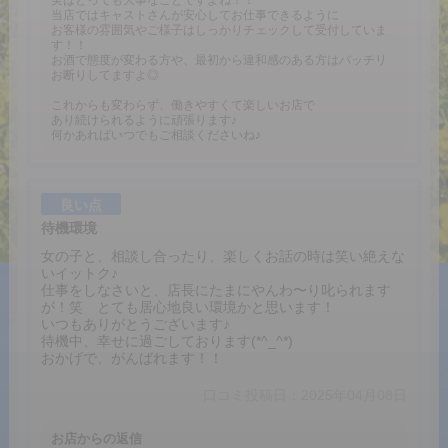
実はとっても大事なことですよね！！
当店ではキャストさんが安心してお仕事できるように
お客様の雰囲気やご様子はしっかりチェックして受付していま
す！！
お酒で態度が変わる方や、最初から違和感のある方はバッチリ
お断りしてますよ◎
これからも変わらず、働きやすくて楽しいお店で
あり続けられるように頑張ります♪
何かあればいつでもご相談くださいね♪
良い点
待機環境
女の子と、相談し合ったり、楽しくお話の時は笑い絶えな
いイットク♪
仕事をしなさいと、店長にたまにやんわ〜り叱られます
が！笑 とても居心地良い環境かと思います！
いつもありがとうございます♪
待機中、幸せに過ごしております(*^_^*)
おかげで、がんばれます！！
口コミ投稿日：2025年04月08日
お店からの返信