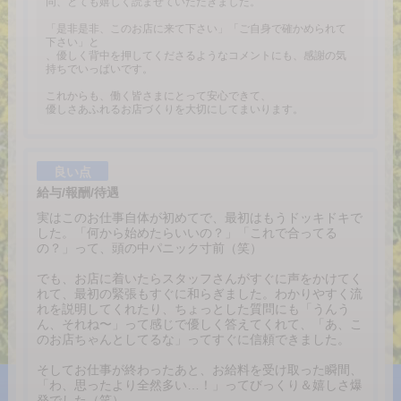
同、とても嬉しく読ませていただきました。
「是非是非、このお店に来て下さい」「ご自身で確かめられて
下さい」と
、優しく背中を押してくださるようなコメントにも、感謝の気
持ちでいっぱいです。
これからも、働く皆さまにとって安心できて、
優しさあふれるお店づくりを大切にしてまいります。
良い点
給与/報酬/待遇
実はこのお仕事自体が初めてで、最初はもうドッキドキで
した。「何から始めたらいいの？」「これで合ってる
の？」って、頭の中パニック寸前（笑）
でも、お店に着いたらスタッフさんがすぐに声をかけてく
れて、最初の緊張もすぐに和らぎました。わかりやすく流
れを説明してくれたり、ちょっとした質問にも「うんう
ん、それね〜」って感じで優しく答えてくれて、「あ、こ
のお店ちゃんとしてるな」ってすぐに信頼できました。
そしてお仕事が終わったあと、お給料を受け取った瞬間、
「わ、思ったより全然多い…！」ってびっくり＆嬉しさ爆
発でした（笑）