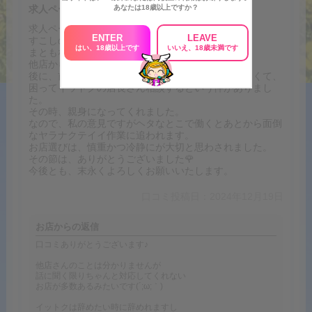
あなたは18歳以上ですか？
求人ページ信用度
求人ページ
ENTER
LEAVE
すこしのぞいてみました。
はい、18歳以上です
いいえ、18歳未満です
まともな事を書こうとおもいます。
他店から、イットクさんにきたのですが
後に、前のお店の店長が個人ページ削除してくれなくて、
困ってイットクの店長さん相談するという件がありまし
た。
その時、親身になってくれました。
なので、私の意見ですがヘタなとこで働くとあとから面倒
なヤラナクテイイ作業に追われます。
お店選びは、慎重かつ冷静にが大切と思わされました。
その節は、ありがとうございました🌹
今後とも、末永くよろしくお願いいたします。
口コミ投稿日：2024年12月19日
お店からの返信
口コミありがとうございます♪
他店さんのことは分かりませんが
話に聞く限りちゃんと対応してくれない
お店が多数あるみたいです(´;ω;｀)
イットクは辞めたい時に辞めれますし