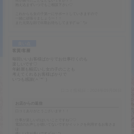
何か困ったことなどないですか？？
抱え込まずいつでもご相談下さい♡
これからも女の子第一にサポートしていきますので
一緒に頑張りましょうー！！
また元気な顔で出勤お待ちしてます(*´ω｀*)♪
良い点
客質/客層
毎回いいお客様ばかりでお仕事行くのも
楽しいです♡
年齢層も幅広いし女の子のことも
考えてくれるお客様ばかりで
いつも感謝(ㅅ´꒳` )
口コミ投稿日：2024年09月06日
お店からの返信
口コミありがとうございます！！
仕事が楽しいのはいいことですね♡♡
電話のお声しか聴いてないですがイットクを利用するお客さま
は
優しい方が多いです♪(´ω｀*)