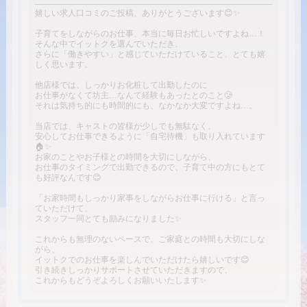
嬉しい求人口コミのご投稿、ありがとうございます😊✨
子育てをしながらのお仕事、本当に毎日お忙しいですよね…！
そんな中でイットクを選んでいただき、
さらに「働きやすい」と感じていただけていること、とても嬉
しく思います。
他店様では、しっかりお化粧して出勤したのに
お仕事がなくて坊主…なんて経験もあったとのこと🥲
それは気持ち的にも時間的にも、なかなか大変ですよね…。
当店では、キャストの皆様が少しでも無駄なく、
安心してお仕事できるように「自宅待機」も取り入れています
🏠✨
お家のことやお子様との時間を大切にしながら、
お仕事のタイミングで出勤できるので、子育て中の方にもとて
も好評なんです😊
「お家時間もしっかり家事をしながらお仕事に行ける」と言っ
ていただけて、
スタッフ一同とても励みになりました✨
これからも無理のないペースで、ご家庭との時間も大切にしな
がら、
イットクでのお仕事を楽しんでいただけたら嬉しいです😊
引き続きしっかりサポートさせていただきますので、
これからもどうぞよろしくお願いいたします✨