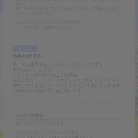
ますし
逆に女の子の心配までしてくれるような優しい方ばかりなので
安心してくださいね♪
これからもサポートしていきますので
イットクを宜しくお願いします♡
良い点
給与/報酬/待遇
最近会う頻度減るくらいみーんな人気者です✨
素晴らしいことに👏
ってくらい予約が入ることも沢山
あると思うし、アピールポイントとか魅せ方でアクセス
伸びたりできるからここでたくさんお仕事が貰えれます！
給料みたら頑張れたなあと思います！
口コミ投稿日：2024年08月27日
お店からの返信
口コミありがとうございます！！
みんなお仕事いけててよかったです♡
そうですね！アピールコメントは大事です！！