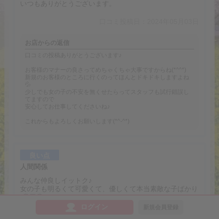
いつもありがとうございます。
口コミ投稿日：2024年05月03日
お店からの返信
口コミの投稿ありがとうございます♪
お客様のマナーの良さってめちゃくちゃ大事ですからね(*^^*)
新規のお客様のところに行くのってほんとドキドキしますよね
💦
少しでも女の子の不安を無くせたらってスタッフも試行錯誤し
てますので
安心してお仕事してくださいね♪
これからもよろしくお願いします(*^-^*)
良い点
人間関係
みんな仲良しイットク♪
女の子も明るくて可愛くて、優しくて本当素敵な子ばかり
(⌒▽⌒)
女の子もみんな頑張り屋で、とてもお仕事しやすいし気遣
ログイン
新規会員登録
ってくれたりなどなど！