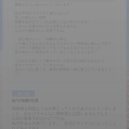
素敵な口コミありがとうございます！
女の子同士でワイワイ盛り上がって
笑いの絶えない時間…
想像するだけでこっちも楽しくなっちゃいます♪
たま〜に店長のやんわり注意が入るのも
なんだか微笑ましい光景ですね♪
「居心地がいい」「待機中も幸せ」
って感じてもらえてるなんてスタッフ一同本当に嬉しいです♡
こうやって頑張れるって言ってもらえるともっともっと
居心地のいい環境を作っていきたくなっちゃいます！
これからも楽しくて働きやすいお店であり続けられるよう
全力でサポートしていきますね♪
またいっぱい笑って、最高の時間を一緒に過ごしていきましょ
う！
良い点
給与/報酬/待遇
閑散期も問題なくお仕事とってくれてありがとうございま
した。おかげでそんなに閑散期とは思いませんでした！
お店の集客力のおかげですね。
毎月貯金も出来ていますし、生活がマイナスになったこと
などありません。