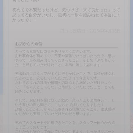
初めてで不安だったけど、気づけば「来て良かった」って
思ってる自分がいたし、最初の一歩を踏み出せて本当によ
かったです！
口コミ投稿日：2025年04月13日
お店からの返信
とっても素敵な口コミをありがとうございます。
お仕事自体が初めてで、不安や緊張でいっぱいだった中、思い
切って一歩を踏み出してくださったこと、そして「来て良かっ
た」と感じていただけたこと、本当に嬉しく思います。
初出勤時にスタッフがすぐに声をかけたことで、緊張がほぐれ
たとのこと、安心していただけたようで何よりです。
お仕事の流れの説明や質問への対応もご満足いただけたよう
で、「ちゃんとしてるな」と信頼していただけたこと、とても
励みになります。
そして、お給料を受け取った際の「思ったより全然多い！」と
いう喜びの声も聞けて、こちらまで嬉しくなりました！
頑張った分がしっかりと反映される環境だからこそ、達成感や
やりがいも実感していただけたのだと思います。
初めてのスタートを応援できたことを、スタッフ一同心から嬉
しく思っております。
これからも安心して働いていただけるよう、しっかりサポート