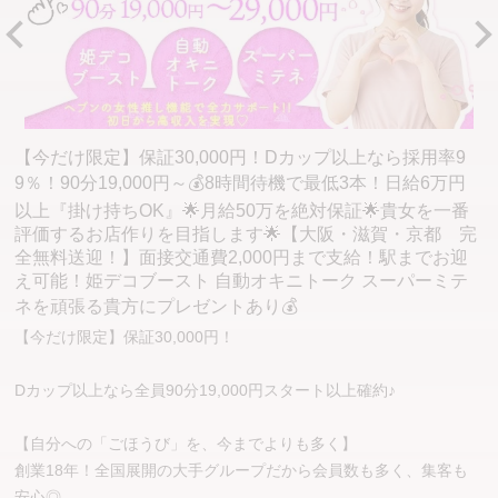
【今だけ限定】保証30,000円！Dカップ以上なら採用率9
9％！90分19,000円～💰8時間待機で最低3本！日給6万円
以上『掛け持ちOK』🌟月給50万を絶対保証🌟貴女を一番
評価するお店作りを目指します🌟【大阪・滋賀・京都 完
全無料送迎！】面接交通費2,000円まで支給！駅までお迎
え可能！姫デコブースト 自動オキニトーク スーパーミテ
ネを頑張る貴方にプレゼントあり💰
【今だけ限定】保証30,000円！
Dカップ以上なら全員90分19,000円スタート以上確約♪
【自分への「ごほうび」を、今までよりも多く】
創業18年！全国展開の大手グループだから会員数も多く、集客も
安心◎