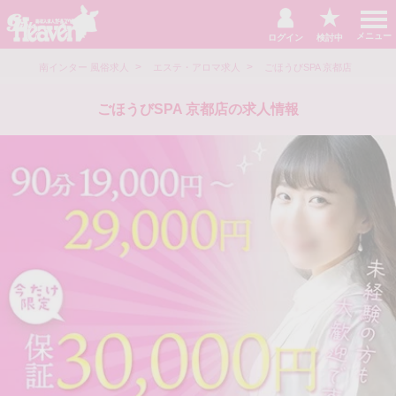
t
o
メニュー
ログイン
検討中
g
g
>
>
l
伏見・南インター 風俗求人
エステ・アロマ求人
ごほうびSPA 京都店
e
n
a
ごほうびSPA 京都店の求人情報
v
i
g
a
t
i
o
n