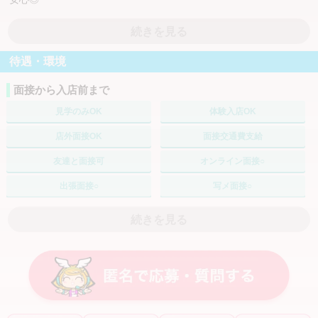
続きを見る
ごほうびSPAでは、Dカップ以上の女性を募集しています！
『容姿に自信がない。自分でも働けるか不安...』
待遇・環境
と、諦めてしまっていませんか？
その体型のお悩み、ごほうびSPAでは「最大級の武器」となりま
面接から入店前まで
す！
見学のみOK
体験入店OK
バストやヒップが大きい女性は、ごほうびSPAならどこよりも輝け
ます。
店外面接OK
面接交通費支給
友達と面接可
オンライン面接○
また、ごほうびSPAでは基本プレイに"キス,フェラ,全裸"がなしな
ので、性病の心配はありません！
出張面接○
写メ面接○
女性が責める側のお店です。
自分プランで働く
続きを見る
粘膜接触がないから、心も体も負担を少なくお仕事をしていただけ
ます♪
自由出勤
週1～2日
土日のみOK
短期OK
さらに、業界最高水準のお給料！
お給料は【90分19,000円スタート確約◎】
お給料+α
選択制のオプションで、90分最大29,000円の高額バックも可能！
バック率60%以上
保証制度あり