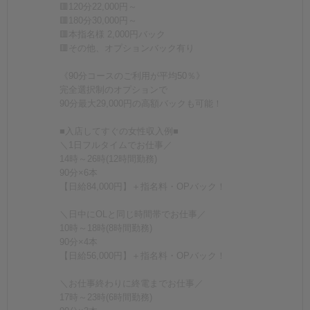
🟥120分22,000円～
🟥180分30,000円～
🟥本指名様 2,000円バック
🟥その他、オプションバック有り
《90分コースのご利用が平均50％》
完全選択制のオプションで
90分最大29,000円の高額バックも可能！
■入店してすぐの女性収入例■
＼1日フルタイムでお仕事／
14時～26時(12時間勤務)
90分×6本
【日給84,000円】＋指名料・OPバック！
＼日中にOLと同じ時間帯でお仕事／
10時～18時(8時間勤務)
90分×4本
【日給56,000円】＋指名料・OPバック！
＼お仕事終わりに終電までお仕事／
17時～23時(6時間勤務)