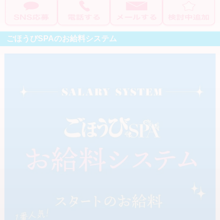
「やわらかボディ」があなたの最大の魅力となるようにお手伝いさ
入店祝い金あり
完全日払い
せてください！
交通費支給
ボーナスあり
ごほうびSPAのお給料システム
マスコミ手当
指名料バック
☆今だけの充実した特典もあり☆
【大阪・滋賀・京都 完全無料送迎！】
オプションバックあり
面接交通費2,000円まで支給(領収書必須)
こだわり条件で探す
駅までお迎え可能！
送りあり
迎えあり
駅から徒歩10分以内
掛け持ちOK
まずは、お気軽にお問い合わせください！
講習なし
マニュアル講習
女性店長
衛生対策あり
生理休暇
寮完備
託児所完備
託児所紹介可能
制服貸与
個室待機