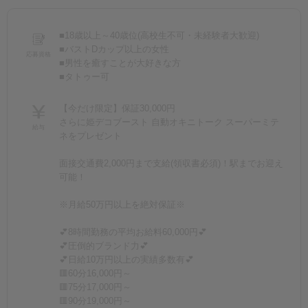
■18歳以上～40歳位(高校生不可・未経験者大歓迎)
■バストDカップ以上の女性
応募資格
■男性を癒すことが大好きな方
■タトゥー可
【今だけ限定】保証30,000円
さらに姫デコブースト 自動オキニトーク スーパーミテ
給与
ネをプレゼント
面接交通費2,000円まで支給(領収書必須)！駅までお迎え
可能！
※月給50万円以上を絶対保証※
💕8時間勤務の平均お給料60,000円💕
💕圧倒的ブランド力💕
💕日給10万円以上の実績多数有💕
🟥60分16,000円～
🟥75分17,000円～
🟥90分19,000円～