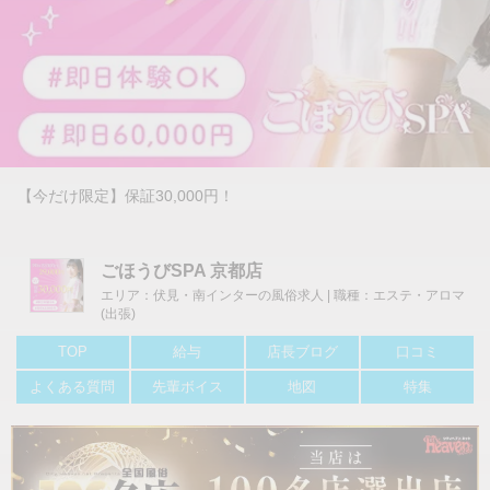
【今だけ限定】保証30,000円！
ごほうびSPA 京都店
エリア：伏見・南インターの風俗求人 | 職種：エステ・アロマ
(出張)
TOP
給与
店長ブログ
口コミ
よくある質問
先輩ボイス
地図
特集