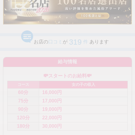
319
お店の
口コミ
が
件
あります
給与情報
💸スタートのお給料💸
コース
女の子の収入
60分
16,000円
75分
17,000円
90分
19,000円
120分
22,000円
180分
30,000円