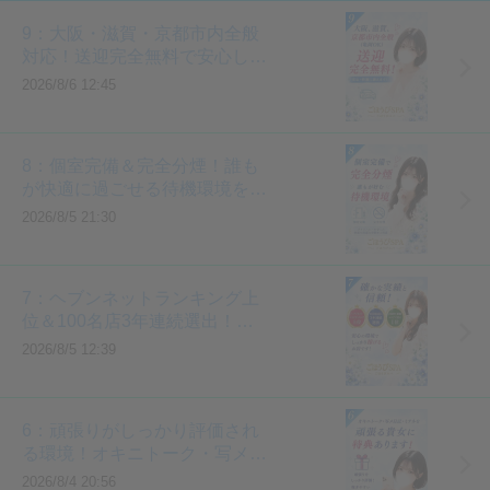
■全額日払い
9：大阪・滋賀・京都市内全般
■昇給システムあり
対応！送迎完全無料で安心して
■ノルマ・罰金なし
働けます
2026/8/6 12:45
■終電後送りあり
■掛け持ちOK
■写真面接可能
8：個室完備＆完全分煙！誰も
■希望者には寮完備
が快適に過ごせる待機環境をご
■アリバイ会社完備
用意しています
2026/8/5 21:30
■完全分煙
■Wi-Fi完備
■個室待機
7：ヘブンネットランキング上
位＆100名店3年連続選出！確
かな実績と信頼があります
2026/8/5 12:39
6：頑張りがしっかり評価され
る環境！オキニトーク・写メ日
記・ミテネ特典あり！
2026/8/4 20:56