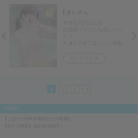
きいさん
🌸月収70万以上🌸
Q.面接ってどんな感じだっ
た？
A.凄く丁寧で柔らかい雰囲気
でした😆色々不安もあり質問
しましたがしっかり返答もも
続きを見る
らえました🆗
Q.今、働いている職種(性感
エステ)を選んだ理由は？
1
2
3
4
A.性病の心配がないのと、サ
ービス的に自分への負担が少
ないからです😉
POINT
Q.入店の際に不安なことはあ
【ごほうびSPA 京都店だけの待遇】
りましたか？
【今だけ限定】保証30,000円！
ありました！笑 全部不安で