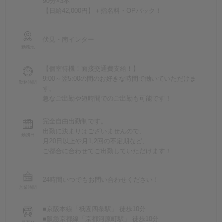
90分×3本
【日給42,000円】＋指名料・OPバック！
伏見・南インター
勤務地
【個室待機！面接交通費支給！】
9:00～翌5:00の間のお好きな時間で働いていただけま
勤務時間
す。
急なご出勤や短時間でのご出勤も可能です！
完全自由出勤制です。
出勤に決まりはございませんので、
勤務日
月20日以上や月1,2回の不定期など、
ご都合に合わせてご出勤していただけます！
24時間いつでもお問い合わせください！
営業時間
■京阪本線「祇園四条駅」 徒歩10分
■阪急京都線「京都河原町駅」 徒歩10分