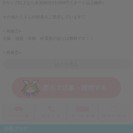
したが、面接担当の方がとて
Dカップ以上なら全員90分19,000円スタート以上確約♪
も優しくて安心して入店でき
ました！
その他たくさんの特典をご用意しています♡
< 特典①>
大阪・滋賀・京都 終電後の送りは無料です！！
< 特典②>
全員対象！面接交通費支給いたします※上限2,000円(領収書必須)
続きを見る
< 特典③>
月給50万円以上を絶対保証！
< 特典④>
販促活動強化のため特典の導入しました！
姫デコブースト 自動オキニトーク スーパーミテネ！
【その他の待遇】
店長ブログ
■タトゥーOK