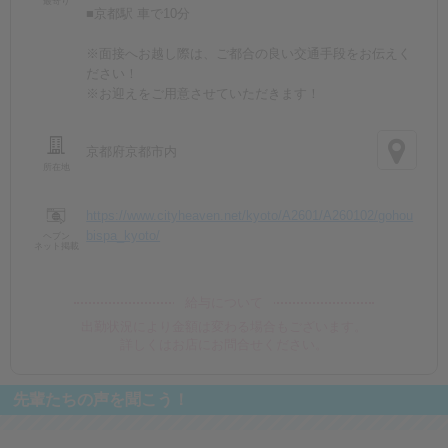
最寄り
■京都駅 車で10分
※面接へお越し際は、ご都合の良い交通手段をお伝えく
ださい！
※お迎えをご用意させていただきます！
京都府京都市内
所在地
https://www.cityheaven.net/kyoto/A2601/A260102/gohou
bispa_kyoto/
ヘブン
ネット掲載
給与について
出勤状況により金額は変わる場合もございます。
詳しくはお店にお問合せください。
先輩たちの声を聞こう！