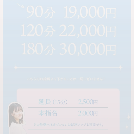
アリバイ対策対応可能
即日勤務OK
タイプ別で探す
未経験者歓迎
経験者歓迎
人妻・主婦歓迎
妊娠線・手術痕OK
大学生歓迎
巨乳
タトゥーOK
20代前半
20代後半
30代前半
ぽっちゃりの方