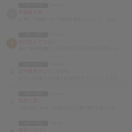
接客・お客様
1493view
本指返す率
2
大 衆ふ ろ勤務です。①100人接客したとして、お店としては何人本指として返したら及第点をいただけま
接客・お客様
1415view
稼げなくてつらい
3
週4、8時間待機で1本か2本です1日の稼ぎが2万もいきません今日はネット指名の1本のみお店は2ヶ月く
接客・お客様
1262view
店外要求がしつこいひと
4
ほてへる勤務です何度か本指名できてくださってる方がいますがとにかく店外の誘いが多いです忙しいからタイ
接客・お客様
1073view
気持ち悪い…
5
お疲れ様ですm(__)m私は全ての客が気持ち悪いです～(>_<)なら辞めれば？でしょうが経験豊富な諸
接客・お客様
854view
微妙な口コミ
6