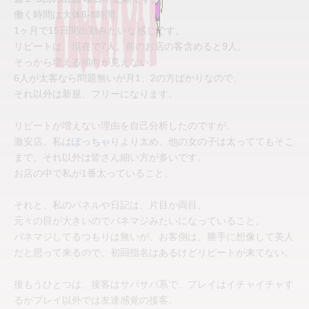
働く時間は大体6-8時間
1ヶ月で15日間出勤みたいな感じです。
リピートは、現在で7人。前のお店の客含めると9人。
そっから増える傾向が見えない。
6人が太客なら問題無いが月1、2の方ばかりなので、
それ以外は新規、フリーになります。
リピートが増えない理由を自己分析したのですが、
激安店、私は
ぽっちゃり
より太め、他の女の子は太っててもそこ
まで。それ以外は皆さん細い方が多いです。
お店の中で私が1番太っていること。
それと、私のパネルや日記は、片目か両目、
元々の目が大きいのでパネマジみたいになっていること。
パネマジしてるつもりは無いが、お客側は、勝手に想像して美人
だと思って来るので、初回指名はあるけどリピートが来てない。
後もうひとつは、接客はサバサバ系で、プレイはイチャイチャす
るがプレイ以外では友達感覚の接客。