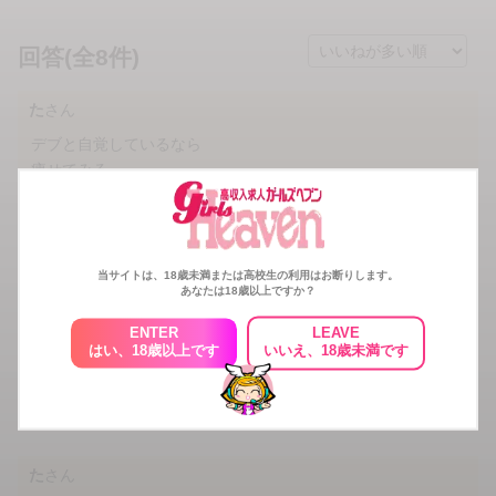
回答(全8件)
た
さん
デブと自覚しているなら
痩せてみる
それでダメなら諦めがつくでしょ
他の仕事同様
努力がないと成果はありません
当サイトは、18歳未満または高校生の利用はお断りします。
あなたは18歳以上ですか？
35
人がこの回答にいいねしています
ENTER
LEAVE
いいね！
はい、18歳以上です
いいえ、18歳未満です
この回答へコメントする
た
さん