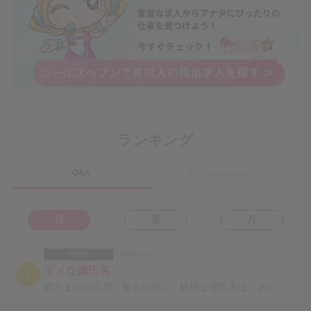
ランキング
Q&A
姫デコmagazine(月間)
日
週
月
その他
1629view
ダメな源氏名
1
皆さまのお店で、被る以外に、駄目な源氏名は、ありますでしょうか。例えば、辞めた直後のナンバーワンの女