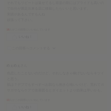
それでもリピートは返せてるし容姿の割にはプライドも高いの
で自分が満足出来る店に移籍したらいいと思います。
実績があるんですもんね
頑張って下さい。
18
人がこの回答にいいねしています
いいね！
この回答へコメントする
めぇめぇ
さん
色恋したことないのだけど、それしなきゃ稼げないならキツイ
と思う。
肌は？デブでもすべすべお肌なら抱き心地いいけど、荒れてガ
サガサならケアで改善図るとダイエットより効果は早いかも。
13
人がこの回答にいいねしています
いいね！