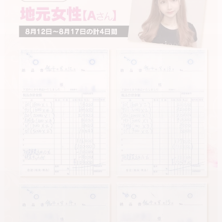
送りあり
迎えあり
---
掛け持ちOK
講習なし
【★選べる待機スタイル★】
マニュアル講習
女性店長
・完全個室待機
→ 一人で自由に過ごしたい方
寮完備
託児所完備
待機方法自由
即日勤務OK
・集団待機
→ 楽しく会話しながら過ごしたい方
タイプ別で探す
未経験者歓迎
経験者歓迎
ご自身に合ったスタイルを選べます。
人妻・主婦歓迎
大学生歓迎
---
ドMな方
ドSな方
巨乳
貧乳
【★徹底した顧客管理★】
知人と会ってしまう不安を取り除くため、
20代前半
20代後半
すべてのお客様に公的身分証での本人確認を実施しています。
30代前半
---