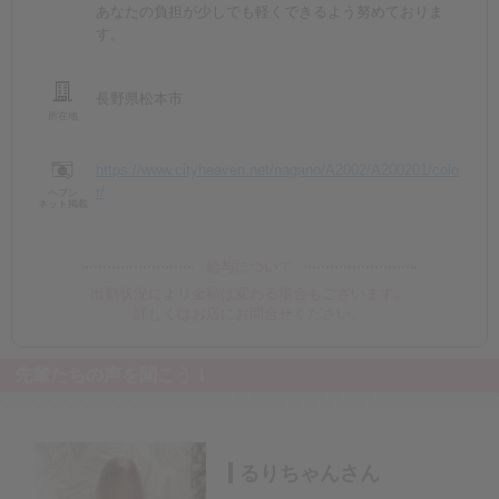
あなたの負担が少しでも軽くできるよう努めておりま
す。
長野県松本市
所在地
https://www.cityheaven.net/nagano/A2002/A200201/colo
r/
ヘブン
ネット掲載
給与について
出勤状況により金額は変わる場合もございます。
詳しくはお店にお問合せください。
先輩たちの声を聞こう！
るりちゃんさん