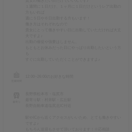
貴女の働きたい日だけでいいんです♪
１週間に１日だけ、１ヶ月に１日だけというレア出勤の
方もいれば
週に５日や６日出勤する方もいます！
働き方はそれぞれなので
貴女にとって働きやすい日に出勤していただければ大丈
夫ですよ♪
出勤の催促や強要はしません。
もともとお休みだった日にやっぱり出勤したいという方
も
すぐに出勤していただくことができますよ♪
12:00~26:00のお好きな時間
営業時間
長野県松本市・塩尻市
最寄り駅：村井駅・広丘駅
最寄り
長野自動車道塩尻北IC付近
駅やICから近くアクセスがいいため、とても働きやすい
ですよ♪
もちろん送迎もさせて頂いております！※応相談