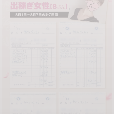
【★託児所の紹介あり★】
シングルママさんも安心して働けるよう、
夜間対応可能な託児所をご紹介しています。
必要書類も、内容が表に出ないよう配慮いたします。
---
【★今後の取り組み★】
現在、美容業界との提携を進めております。
将来的には
・美容院
・マツエク
などを優待価格で利用できる制度を予定しています。
---