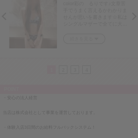
color彩の るりです♪文章苦
手でうまく言えるかわかりま
せんが思いを書きます☆私は
シングルマザーで全てに大変
でした。
中々思う時間のお仕事がなく
続きを見る
て悩んでる時に求人を見てと
りあえず面接してもらいまし
た！想像しているような怖い
お仕事じゃないんだと思いま
1
2
3
4
した☆
好きな時間に働けて好きな物
も買えて、今は子供といれて
POINT
幸せです☆子供のためなら本
・安心の法人経営
当に何でも頑張れるなと思い
ました☆
すごく安心して働けるお店な
当店は株式会社として事業を運営しております。
ので面接してみてください☆
優しい！が一番先に思うと思
・体験入店3日間のお給料フルバックシステム！
います☆