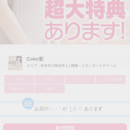
Color彩
エリア：松本市の風俗求人 | 職種：スタンダードデリヘル
TOP
給与
口コミ
よくある質問
先輩ボイス
特集
14
お店の
口コミ
が
件
あります
給与情報