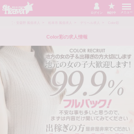
t
o
メニュー
ログイン
検討中
g
g
>
>
>
l
本・塩尻・安曇野 風俗求人
松本市 風俗求人
デリヘル求人
Color彩
e
n
a
Color彩の求人情報
v
i
g
a
t
i
o
n