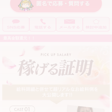
・150分：39,000円 → そのままお給料
週3～4日
週5日以上
※オプション料金もすべてフルバック
土日のみOK
1日2時間
せっかく当店を選んでいただいたからには、
1日5時間
短期OK
しっかり稼いでいただきたい――その想いで導入しております。
1週間以内
1ヶ月以内
最高金額還元！！
---
3ヶ月以内
6ヶ月以内
【★安心の法人経営★】
要相談
『color 彩』は法人として正式に届出を行い、株式会社として運営
お給料+α
しております。
税務面も含め、安心して働ける体制を整えております。
保証制度あり
入店祝い金あり
完全日払い
交通費支給
---
ボーナスあり
マスコミ手当
【★完全自由出勤★】
指名料バック
お仕事や学校、プライベートなど、ライフスタイルは人それぞれ。
無理なく働けるよう、出勤の強制は一切ありません。
こだわり条件で探す