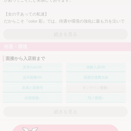
があってこそだと実感しております。
【女の子あっての私達】
だからこそ『color 彩』では、待遇や環境の強化に最も力を注いで
います。
続きを見る
そして当店では、
待遇・環境
≪入店初日から5万円～10万円のお持ち帰り実績あり≫
面接から入店前まで
それでは、「稼げる理由」と「安心して働ける環境」をご紹介いた
見学のみOK
体験入店OK
します。
店外面接OK
面接交通費支給
～・～・～・～・～・～・～・～・～・～・～・～・
友達と面接可
オンライン面接○
【★体験入店3日間フルバックシステム★】
出張面接○
写メ面接○
入店初日から3日間は、お客様がお支払いされたコース料金を【す
採用率70%
続きを見る
べて】還元いたします。
自分プランで働く
・60分：18,500円 → そのままお給料
自由出勤
週1～2日