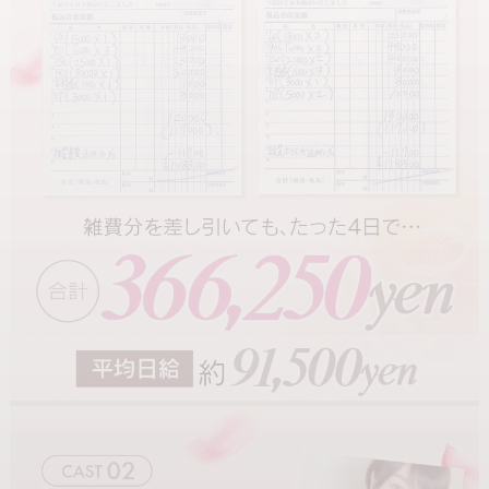
【★万全のアリバイ対策★】
実在する一般企業での在籍確認が可能です。
知人・彼氏・ご家族への配慮も徹底しております。
---
【★罰金・ペナルティなし★】
遅刻・欠勤・早退に対する罰金は一切ありません。
体調不良や急な事情も「起こりうるもの」として柔軟に対応してい
ます。
---
【★衛生管理も徹底★】
提携クリニックにて定期的な検査を実施。
働く女の子の健康を第一に考えています。
---