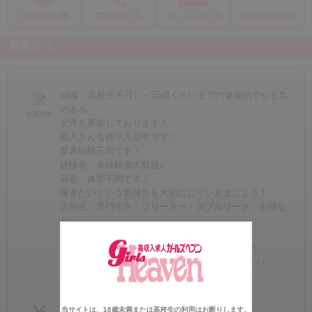
募集要項
18歳（高校生不可）～35歳くらいまでの健康的でやる気
のある
応募資格
女性を募集しております！
新人さんも続々入店中です！
業界経験不問です！
経験者・未経験者大歓迎♪
容姿、体型不問です！
稼ぎたいという気持ちを大切にしていきましょう！
大学生・専門学生・フリーター・ダブルワーク・主婦な
ど
様々な方に働いていただいております！
当店のスタッフが完全サポートさえて頂きます！
体験入店もできますのでお気軽にご相談ください！
電話でもLINEでも受け付けております♪
～体験入店中100%バック～
当サイトは、18歳未満または高校生の利用はお断りします。