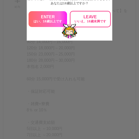
あなたは18歳以上ですか？
60分 18,500円
給与
お客様がお支払いいただいたコース料金の【すべて】を
ENTER
LEAVE
女の子に還元いたします。
はい、18歳以上です
いいえ、18歳未満です
【基本バック料金】
60分 11,000円～13,000円
90分 14,000円～16,000円
120分 18,000円～20,000円
150分 23,000円～25,000円
180分 28,000円～30,000円
本指名 2,000円
60分 15,000円で受け入れも可能
・保証対応可能
・雑費+寮費
8％ or 10％
・交通費支給額
5日以上 ～10,000円
7日以上 ～20,000円