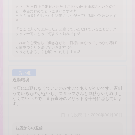
また、20日以上ご出勤された月に100万円を達成されたとのこ
と、本当におめでとうございます🎉💐
日々の頑張りがしっかり結果につながっている証だと思います
🍀
「ここに入ってよかった」と感じていただけていることは、ス
タッフ一同にとって何よりの励みです🫧
これからも安心して働きながら、目標に向かってしっかり稼げ
る環境づくりを続けていきます🌙✨
今後ともよろしくお願いいたします☺️💕
良い点
通勤環境
お店に出勤しなくていいのがすごくありがたいです。遅刻
っているものがないし、スタッフさんと無駄なやり取りし
なくていいので、直行直帰のメリットを十分に感じていま
す。
口コミ投稿日：2026年06月08日
お店からの返信