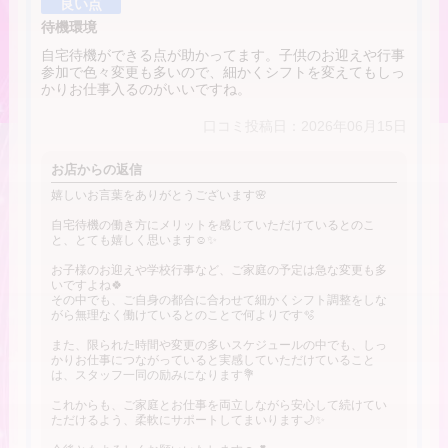
良い点
待機環境
自宅待機ができる点が助かってます。子供のお迎えや行事
参加で色々変更も多いので、細かくシフトを変えてもしっ
かりお仕事入るのがいいですね。
口コミ投稿日：2026年06月15日
お店からの返信
嬉しいお言葉をありがとうございます🌸
自宅待機の働き方にメリットを感じていただけているとのこ
と、とても嬉しく思います☺️✨
お子様のお迎えや学校行事など、ご家庭の予定は急な変更も多
いですよね🍀
その中でも、ご自身の都合に合わせて細かくシフト調整をしな
がら無理なく働けているとのことで何よりです🫧
また、限られた時間や変更の多いスケジュールの中でも、しっ
かりお仕事につながっていると実感していただけていること
は、スタッフ一同の励みになります💐
これからも、ご家庭とお仕事を両立しながら安心して続けてい
ただけるよう、柔軟にサポートしてまいります🌙✨