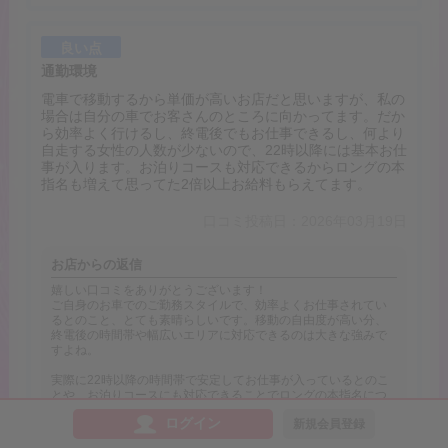
良い点
通勤環境
電車で移動するから単価が高いお店だと思いますが、私の
場合は自分の車でお客さんのところに向かってます。だか
ら効率よく行けるし、終電後でもお仕事できるし、何より
自走する女性の人数が少ないので、22時以降には基本お仕
事が入ります。お泊りコースも対応できるからロングの本
指名も増えて思ってた2倍以上お給料もらえてます。
口コミ投稿日：2026年03月19日
お店からの返信
嬉しい口コミをありがとうございます！
ご自身のお車でのご勤務スタイルで、効率よくお仕事されてい
るとのこと、とても素晴らしいです。移動の自由度が高い分、
終電後の時間帯や幅広いエリアに対応できるのは大きな強みで
すよね。
実際に22時以降の時間帯で安定してお仕事が入っているとのこ
とや、お泊りコースにも対応できることでロングの本指名につ
ながっている点など、しっかり結果に結びついていることを嬉
ログイン
新規会員登録
しく思います。「想定の2倍以上のお給料」とのお言葉は、スタ
ッフとしても大変励みになります。