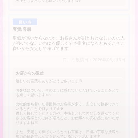
今後ともよろしくお願いいたします☺️💕
良い点
客質/客層
単価が高いからなのか、お客さんが割とおとなしい方の人
が多いかな。いわゆる優しくて本指名になる方もそこそこ
多いから安定して稼げてます
口コミ投稿日：2026年06月13日
お店からの返信
嬉しいお言葉をありがとうございます🌸
お客様について、そのように感じていただけていることをとて
も嬉しく思います☺️✨
比較的落ち着いた雰囲気のお客様が多く、安心して接客できて
いるとのことで何よりです🍀
優しく接してくださる方や、本指名として再び足を運んでくだ
さるお客様とのご縁が増えると、お仕事への安心感にもつなが
りますよね🫧
また、安定して稼げているとのお言葉は、日頃の丁寧な接客や
努力の積み重ねが実を結んでいる証だと思います💐