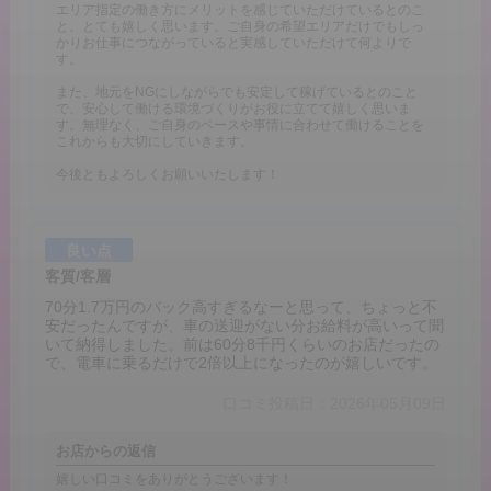
エリア指定の働き方にメリットを感じていただけているとのこ
と、とても嬉しく思います。ご自身の希望エリアだけでもしっ
かりお仕事につながっていると実感していただけて何よりで
す。
また、地元をNGにしながらでも安定して稼げているとのこと
で、安心して働ける環境づくりがお役に立てて嬉しく思いま
す。無理なく、ご自身のペースや事情に合わせて働けることを
これからも大切にしていきます。
今後ともよろしくお願いいたします！
良い点
客質/客層
70分1.7万円のバック高すぎるなーと思って、ちょっと不
安だったんですが、車の送迎がない分お給料が高いって聞
いて納得しました。前は60分8千円くらいのお店だったの
で、電車に乗るだけで2倍以上になったのが嬉しいです。
口コミ投稿日：2026年05月09日
お店からの返信
嬉しい口コミをありがとうございます！