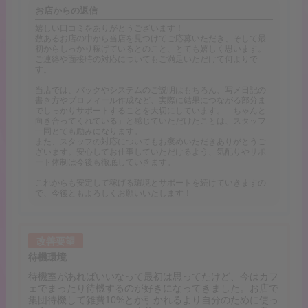
お店からの返信
嬉しい口コミをありがとうございます！
数あるお店の中から当店を見つけてご応募いただき、そして最
初からしっかり稼げているとのこと、とても嬉しく思います。
ご連絡や面接時の対応についてもご満足いただけて何よりで
す。
当店では、バックやシステムのご説明はもちろん、写メ日記の
書き方やプロフィール作成など、実際に結果につながる部分ま
でしっかりサポートすることを大切にしています。「ちゃんと
向き合ってくれている」と感じていただけたことは、スタッフ
一同とても励みになります。
また、スタッフの対応についてもお褒めいただきありがとうご
ざいます。安心してお仕事していただけるよう、気配りやサポ
ート体制は今後も徹底していきます。
これからも安定して稼げる環境とサポートを続けていきますの
で、今後ともよろしくお願いいたします！
改善要望
待機環境
待機室があればいいなって最初は思ってたけど、今はカフ
ェでまったり待機するのが好きになってきました。お店で
集団待機して雑費10%とか引かれるより自分のために使っ