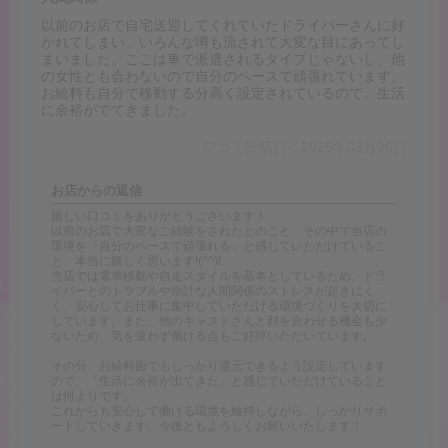
以前のお店で自宅送迎してくれていたドライバーさんに好
かれてしまい、いろんな噂も流されて大変な目にあってし
まいました。ここは車で派遣されるタイプじゃないし、他
の女性とも会わないので自分のペースで頑張れています。
お給料も自分で移動する分高く設定されているので、生活
に余裕がでてきました。
口コミ投稿日：2026年03月26日
お店からの返信
嬉しい口コミをありがとうございます！
以前のお店で大変なご経験をされたとのこと、その中で当店の
環境を「自分のペースで頑張れる」と感じていただけているこ
と、本当に嬉しく思います!(^^)!
当店では電車移動や自走スタイルを基本としているため、ドラ
イバーとのトラブルや余計な人間関係のストレスが起きにく
く、安心してお仕事に集中していただける環境づくりを大切に
しています。また、他のキャストさんと顔を合わせる機会も少
ないため、気を遣わず働ける点もご好評いただいています。
その分、お給料面でもしっかり還元できるよう設定しています
ので、「生活に余裕が出てきた」と感じていただけていること
は何よりです。
これからも安心して働ける環境を維持しながら、しっかりサポ
ートしていきます。今後ともよろしくお願いいたします！