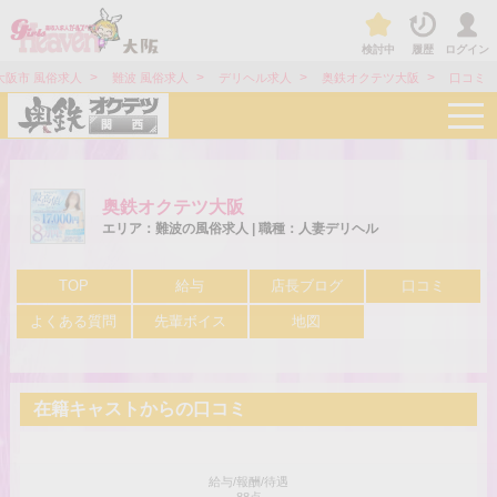
検討中
履歴
ログイン
>
>
>
>
大阪市 風俗求人
難波 風俗求人
デリヘル求人
奥鉄オクテツ大阪
口コミ
t
o
g
g
l
e
奥鉄オクテツ大阪
n
a
エリア：難波の風俗求人 | 職種：人妻デリヘル
v
i
g
TOP
給与
店長ブログ
口コミ
a
t
よくある質問
先輩ボイス
地図
i
o
n
在籍キャストからの口コミ
給与/報酬/待遇