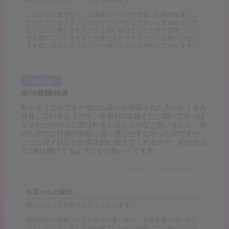
これからも無理なく、ご自身のペースで充実した時間を過ごし
ていただけるよう、しっかりサポートしてまいります🌿少しで
も「ここに来てよかった」と思い続けていただける環境づくり
を大切にしていきます。今後ともどうぞよろしくお願いいたし
ます😊これからもスタッフ一同、心よりお待ちしております✨
良い点
給与/報酬/待遇
私もそうなんですが他のお店から移籍された方がたくさん
在籍しているようです。在籍400名超えたと聞いてやっぱ
りそれだけの人に選ばれるお店なんだなと思いました。他
のお店では目標の金額に届く感じがすなかったのですが、
ここは写メ日記とか具体的に教えてくれるので、前のお店
の2倍は稼げてるようになり助かってます。
口コミ投稿日：2026年04月17日
お店からの返信
嬉しい口コミをありがとうございます！
他店様から移籍されている方が多い中で、当店を選んでいただ
けていること、そしてその中でしっかり結果につながっている