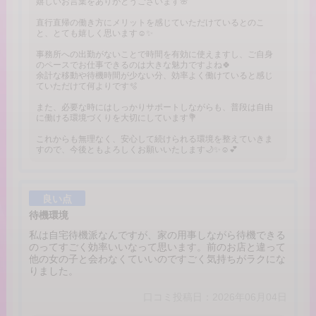
嬉しいお言葉をありがとうございます🌸
直行直帰の働き方にメリットを感じていただけているとのこ
と、とても嬉しく思います☺️✨
事務所への出勤がないことで時間を有効に使えますし、ご自身
のペースでお仕事できるのは大きな魅力ですよね🍀
余計な移動や待機時間が少ない分、効率よく働けていると感じ
ていただけて何よりです🫧
また、必要な時にはしっかりサポートしながらも、普段は自由
に働ける環境づくりを大切にしています💐
これからも無理なく、安心して続けられる環境を整えていきま
すので、今後ともよろしくお願いいたします🌙✨☺️💕
良い点
待機環境
私は自宅待機派なんですが、家の用事しながら待機できる
のってすごく効率いいなって思います。前のお店と違って
他の女の子と会わなくていいのですごく気持ちがラクにな
りました。
口コミ投稿日：2026年06月04日