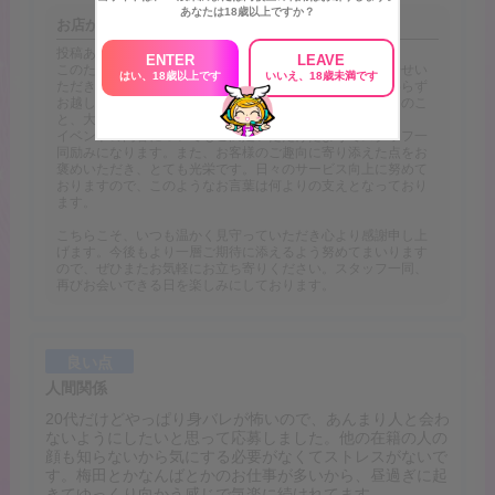
あなたは18歳以上ですか？
お店からの返信
投稿ありがとうございます！
ENTER
LEAVE
このたびはご来店いただき、そして心温まるご感想をお寄せい
はい、18歳以上です
いいえ、18歳未満です
ただき誠にありがとうございます。夜遅い時間にもかかわらず
お越しいただき、楽しいひとときをお過ごしいただけたとのこ
と、大変嬉しく拝見いたしました。
イベントの内容についてもご満足いただけたようでスタッフ一
同励みになります。また、お客様のご趣向に寄り添えた点をお
褒めいただき、とても光栄です。日々のサービス向上に努めて
おりますので、このようなお言葉は何よりの支えとなっており
ます。
こちらこそ、いつも温かく見守っていただき心より感謝申し上
げます。今後もより一層ご期待に添えるよう努めてまいります
ので、ぜひまたお気軽にお立ち寄りください。スタッフ一同、
再びお会いできる日を楽しみにしております。
良い点
人間関係
20代だけどやっぱり身バレが怖いので、あんまり人と会わ
ないようにしたいと思って応募しました。他の在籍の人の
顔も知らないから気にする必要がなくてストレスがないで
す。梅田とかなんばとかのお仕事が多いから、昼過ぎに起
きてゆっくり向かう感じで気楽に続けれてます