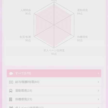
88点
人間関係
通勤環境
90点
84点
客質/客層
待機環境
90点
82点
求人ページ信用度
93点
すべて(170)
給与/報酬/待遇(60)
通勤環境(19)
待機環境(23)
求人ページ信用度(17)