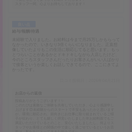
スタッフ一同、心よりお待ちしております！
良い点
給与/報酬/待遇
未経験で入りました。お給料は今まで月25万しかもらって
なかったので、いきなり3倍くらいになりました。正直想
像していたよりもこの生活に順応してると思います。もっ
とつらいことがあるかとドキドキしながら入店したけど、
今のところスタッフさんだったりお客さんがいい人ばかり
で接客というか楽しくお話しできてるので、ここにきてよ
かったです。
口コミ投稿日：2026年04月21日
お店からの返信
投稿ありがとうございます！✨
このたびは素敵なご体験を共有していただき、心より感謝申し
上げます😊未経験からのスタートで不安もあったかと思います
が、環境に順応され、前向きにお仕事に取り組まれているご様
子が伝わり、とても嬉しく拝見いたしました🌸お給料面でもご
満足いただけているとのこと、安心いたしましたし、何よりス
タッフやお客様との関係の中で楽しく過ごせているというお言
葉は、私たちにとって大きな励みです✨