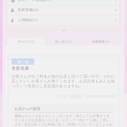
客質/客層(24)
人間関係(27)
すべて
(170)
良い点
(128)
改善要望
(42)
良い点
客質/客層
お客さんが払う料金が他のお店と比べて高いので、それに
応じたいいお客さんが来てくれます。お店自体もみんな知
っていて有名だし安定感がありますね。
口コミ投稿日：2026年08月06日
お店からの返信
素敵な口コミをありがとうございます！安心してお仕事ができ
ているとのお言葉をいただき、スタッフ一同とても嬉しく思い
ます♪ 当店は多くのお客様に長くご利用いただいていることもあ