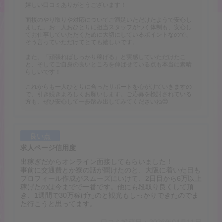
嬉しい口コミありがとうございます！
面接のやり取りや対応についてご満足いただけたようで安心し
ました。お一人おひとりに担当スタッフがつく体制も、安心し
てお仕事していただくために大切にしているポイントなので、
そう言っていただけてとても嬉しいです。
また、「頑張ればしっかり稼げる」と実感していただけたこ
と、そしてご自身の良いところを伸ばせている点も本当に素晴
らしいです！
これからも一人ひとりに合ったサポートを心がけていきますの
で、引き続きよろしくお願いします。ご応募を検討されている
方も、ぜひ安心して一歩踏み出してみてくださいね😊
良い点
求人ページ信用度
出稼ぎだからオンライン面接してもらいました！
事前に交通費とか寮の話が聞けたのと、大阪に着いた日も
プロフィール作成がスムーズにいけて、2日目から6万以上
稼げたのは今までで一番です。他にも段取り良くして頂
き、1週間で30万稼げたのと観光もしっかりできたのでま
た行こうと思ってます。
口コミ投稿日：2026年04月11日