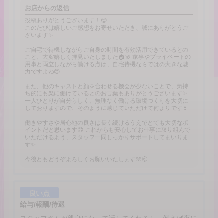
お店からの返信
投稿ありがとうございます！😊
このたびは嬉しいご感想をお寄せいただき、誠にありがとうご
ざいます✨
ご自宅で待機しながらご自身の時間を有効活用できているとの
こと、大変嬉しく拝見いたしました🏠🌸 家事やプライベートの
用事と両立しながら働ける点は、自宅待機ならではの大きな魅
力ですよね😊
また、他のキャストと顔を合わせる機会が少ないことで、気持
ち的にも楽に働けているとのお言葉もありがとうございます✨
一人ひとりが自分らしく、無理なく働ける環境づくりを大切に
しておりますので、そのように感じていただけて何よりです🌷
働きやすさや居心地の良さは長く続けるうえでとても大切なポ
イントだと思います😊 これからも安心してお仕事に取り組んで
いただけるよう、スタッフ一同しっかりサポートしてまいりま
す✨
今後ともどうぞよろしくお願いいたします🌸😊
良い点
給与/報酬/待遇