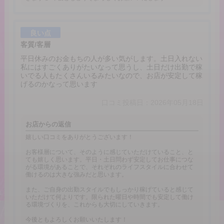
良い点
客質/客層
平日休みのお金もちの人が多い気がします。土日入れない
私にはすごくありがたいなって思うし、土日だけ出勤で稼
いでる人もたくさんいるみたいなので、お店が安定して稼
げるのかなって思います
口コミ投稿日：2026年05月18日
お店からの返信
嬉しい口コミをありがとうございます！
お客様層について、そのように感じていただけていること、と
ても嬉しく思います。平日・土日問わず安定してお仕事につな
がる環境があることで、それぞれのライフスタイルに合わせて
働けるのは大きな強みだと思います。
また、ご自身の出勤スタイルでもしっかり稼げていると感じて
いただけて何よりです。限られた曜日や時間でも安定して働け
る環境づくりを、これからも大切にしていきます。
今後ともよろしくお願いいたします！