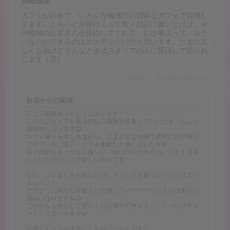
待機環境
カフェが好きで、いろんな地域のお洒落なカフェで待機し
てます。ふらっと京都行くって写メ日記に書いとけば、そ
の地域のお客さんが反応してくれて、お仕事入って、みた
いなのができるのはオクテツだけだと思います。たまに寂
しくなるけどそんなときはスタッフの人に電話して紛らわ
します（笑）
口コミ投稿日：2026年04月25日
お店からの返信
口コミ投稿ありがとうございます！✨
このたびはとても魅力的なご体験を共有していただき、心より
感謝申し上げます😊
カフェ巡りを楽しみながら、さまざまな地域で柔軟にお仕事が
できているご様子、とても素敵だと感じました☕🌸
写メ日記をきっかけに新しいご縁につながる点も、うまく活用
していただけていて嬉しい限りです✨
また、ふと寂しさを感じた時にスタッフを頼っていただけてい
るとのこと、
そのように身近な存在として感じていただけているのは本当に
励みになります📞😊
これからも安心して楽しくお仕事ができるよう、しっかりサポ
ートしてまいります🌿
今後ともどうぞよろしくお願いいたします✨