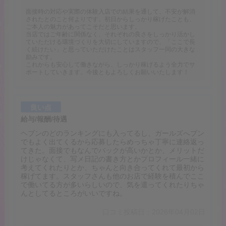
面接時の対応や実際の体験入店での結果を通して、不安が解消
されたとのこと何よりです。初日からしっかり稼げたことも、
ご本人の魅力があってこそだと思います。
当店ではご年齢に関係なく、それぞれの良さをしっかり活かし
ていただける環境づくりを大切にしていますので、「ここで長
く続けたい」と思っていただけたことはスタッフ一同の大きな
励みです。
これからも安心して働きながら、しっかり稼げるよう全力でサ
ポートしていきます。今後ともよろしくお願いいたします！
良い点
給与/報酬/待遇
ヘブンのどのランキングにも入ってるし、ガールズへブン
でもよく出てくるから応募したらめっちゃ丁寧に連絡返っ
てきた。面接でもなんでバックが高いかとか、メリットだ
けじゃなくて、写メ日記の書き方とかプロフィール一緒に
考えてくれたりとか、ちゃんと向き合ってくれて最初から
稼げてます。スタッフさんも他のお店で経験を積んでここ
で働いてる方が多いらしいので、気を遣ってくれたりちゃ
んとしてるところがいいですね。
口コミ投稿日：2026年04月02日