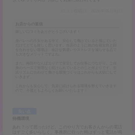
口コミ投稿日：2026年05月01日
お店からの返信
嬉しい口コミをありがとうございます！
身バレへの不安がある中で、安心して働けていると感じていた
だけてとても嬉しく思います。当店のように他の在籍女性と顔
を合わせない環境は、余計な気遣いやストレスを減らせる点で
も大きなメリットですよね。
また、梅田やなんばエリアで安定してお仕事につながり、ご自
身のペースで無理なく続けられているとのこと何よりです。生
活リズムに合わせて働ける環境づくりはこれからも大切にして
いきます。
これからも安心して、気楽に続けられる環境を整えていきます
ので、今後ともよろしくお願いいたします！
良い点
待機環境
あれ？って思ったけど、このやり方でお客さんからの電話
はすごく多いらしく、事務所に行った時はずっと電話が鳴