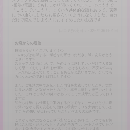
スタッフさんが親身になって話してくれるし、例えば夜に
相談の電話してもしっかり聞いてくれます。そのうえで
「こうしていこう！」っていう具体的な話もあって、実際
にその通りにしたらお客さんつくようになりました。自分
だけで悩んでしまう人におすすめしたいお店です
口コミ投稿日：2026年06月01日
お店からの返信
投稿ありがとうございます！😊
このたびは心温まるご感想をお寄せいただき、誠にありがとう
ございます✨
スタッフの対応について、そのように感じていただけて大変嬉
しく思っております🌸 お仕事のことはもちろん、不安や悩みを
一人で抱え込んでしまうこともあるかと思いますが、少しでも
力になれたのであれば何よりです😊
また、ご相談の中でお伝えした内容を実践していただき、実際
に良い結果へと繋がったとのこと、本当に嬉しく拝見いたしま
した✨ これはご本人の努力があってこその成果だと思っており
ます👏
私たちは単にお仕事をご案内するだけでなく、一人ひとりに寄
り添いながら長く安心して働ける環境づくりを大切にしていま
す🌷 その想いが伝わっていたことが何よりの励みです。
これからも気になることや不安なことがあれば、いつでもお気
軽にご相談ください📞✨ 引き続き全力でサポートさせていただ
きます😊 今後ともどうぞよろしくお願いいたします🌸