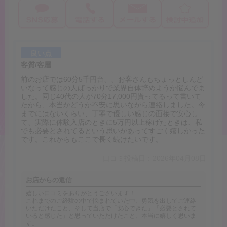
良い点
客質/客層
前のお店では60分5千円台、、お客さんもちょっとしんど
いなって感じの人ばっかりで業界自体辞めようか悩んでま
した。同じ40代の人が70分17,000円貰ってるって書いて
たから、本当かどうか不安に思いながら連絡しました。今
までにはないくらい、丁寧で優しい感じの面接で安心し
て、実際に体験入店のときに5万円以上稼げたときは、私
でも必要とされてるという思いがあってすごく嬉しかった
です。これからもここで長く続けたいです。
口コミ投稿日：2026年04月08日
お店からの返信
嬉しい口コミをありがとうございます！
これまでのご経験の中で悩まれていた中、勇気を出してご連絡
いただけたこと、そして当店で「安心できた」「必要とされて
いると感じた」と思っていただけたこと、本当に嬉しく思いま
す。