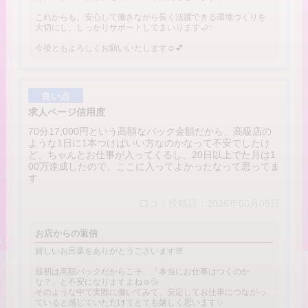
これからも、安心して働きながら長く活躍できる環境づくりを
大切にし、しっかりサポートしてまいります🌙✨
今後ともよろしくお願いいたします☺️💕
良い点
求人ページ信用度
70分17,000円という高額なバック金額だから、高級店の
ような1日に1本つけばいい方なのかなって不安でしたけ
ど、ちゃんとお仕事が入ってくるし、20日以上でた月は1
00万達成したので、ここに入ってよかったなって思ってま
す
口コミ投稿日：2026年06月09日
お店からの返信
嬉しいお言葉をありがとうございます🌸
最初は高額バックだからこそ、「本当にお仕事はつくのか
な？」と不安になりますよね☺️💦
そのような中で実際に働いてみて、安定してお仕事につながっ
ていると感じていただけてとても嬉しく思います✨