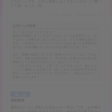
た方がいいです。だから改善しなくてもいいかなって書い
てて思いました（笑）
口コミ投稿日：2026年03月31日
お店からの返信
口コミありがとうございます！
最初は待機室があった方がいいかな…というお気持ちから、今
ではカフェ待機を楽しめているとのこと、とても素敵な変化で
すね。ご自身のペースでリラックスしながら過ごせる時間があ
るのは、自宅待機スタイルならではの魅力だと思います。
また、雑費の負担についてもご実感いただけているようで何よ
りです。無駄な出費を抑えて、その分をご自身のために使える
環境づくりも当店が大切にしているポイントです。
「このままでいいかな」と思っていただけることが、私たちに
とって一番嬉しいお言葉です（笑）これからも働きやすさを大
切に、しっかりサポートしていきますので、今後ともよろしく
お願いいたします！
良い点
通勤環境
通勤がないから遅刻とか罰金とか一切ないです。お仕事が
入ってたら頑張れるタイプなので、それまでは家でぼーっ