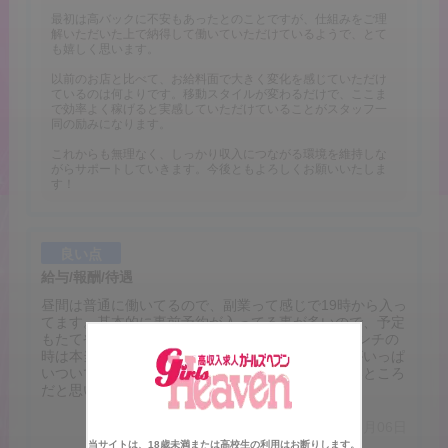
最初は高バックに不安もあったとのことですが、仕組みをご理
解いただいた上で納得して働いていただけているようで、とて
も嬉しく思います。
以前のお店と比べて、お給料面で大きく変化を感じていただけ
ているのは何よりです。移動スタイルが変わるだけで、ここま
で効率よく稼げると実感していただけていることがスタッフ一
同の励みになります。
これからも無理なく、しっかり収入につながる環境を維持しな
がらサポートしていきます。今後ともよろしくお願いいたしま
す！
良い点
給与/報酬/待遇
昼間は普通に働いてるので、副業って感じで19時から入っ
てます。基本的に事前予約が入ってる事が多いので、予定
もたてやすいし、短い時間でも4万とか行くのでピンチの
時は本当にありがたいです。あとお店にお客さんがいっぱ
いついてるので、本指名が返ってきやすいのもいいところ
だと思います。
口コミ投稿日：2026年05月06日
当サイトは、18歳未満または高校生の利用はお断りします。