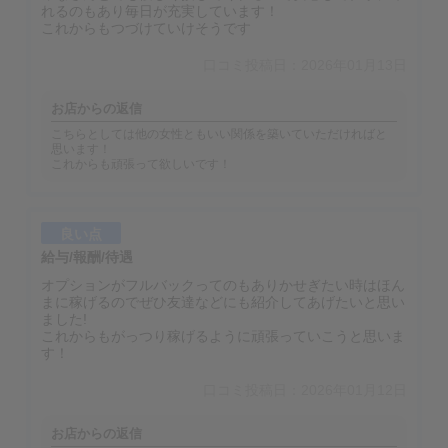
れるのもあり毎日が充実しています！
これからもつづけていけそうです
口コミ投稿日：2026年01月13日
お店からの返信
こちらとしては他の女性ともいい関係を築いていただければと
思います！
これからも頑張って欲しいです！
良い点
給与/報酬/待遇
オプションがフルバックってのもありかせぎたい時はほん
まに稼げるのでぜひ友達などにも紹介してあげたいと思い
ました!
これからもがっつり稼げるように頑張っていこうと思いま
す！
口コミ投稿日：2026年01月12日
お店からの返信