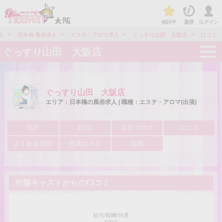
検討中
履歴
ログイン
>
>
>
>
人
日本橋 風俗求人
エステ・アロマ求人
ぐっすり山田 大阪店
口コミ
t
ぐっすり山田 大阪店
o
g
g
l
e
ぐっすり山田 大阪店
n
a
エリア：日本橋の風俗求人 | 職種：エステ・アロマ(出張)
v
i
g
TOP
給与
店長ブログ
口コミ
a
t
よくある質問
先輩ボイス
地図
i
o
n
在籍キャストからの口コミ
給与/報酬/待遇