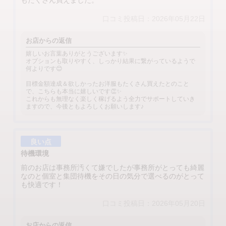
もたくさん買えました。
口コミ投稿日：2026年05月22日
お店からの返信
嬉しいお言葉ありがとうございます✨
オプションも取りやすく、しっかり結果に繋がっているようで
何よりです😊
目標金額達成＆欲しかったお洋服もたくさん買えたとのこと
で、こちらも本当に嬉しいです👏✨
これからも無理なく楽しく稼げるよう全力でサポートしていき
ますので、今後ともよろしくお願いします♪
良い点
待機環境
前のお店は事務所汚くて嫌でしたが事務所がとっても綺麗
なのと個室と集団待機をその日の気分で選べるのがとって
も快適です！
口コミ投稿日：2026年05月20日
お店からの返信