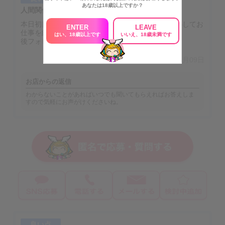
あなたは18歳以上ですか？
人間関係
本日初日出勤ですけど皆さんとても優しいので安心してお
ENTER
LEAVE
仕事を続けていけそうです！
はい、18歳以上です
いいえ、18歳未満です
後フォローもしてくださるので助かっています。
口コミ投稿日：2026年02月09日
お店からの返信
わからないことがあればいつでも聞いてもらえればお答えしま
すので気軽にお声がけくださいね。
良い点