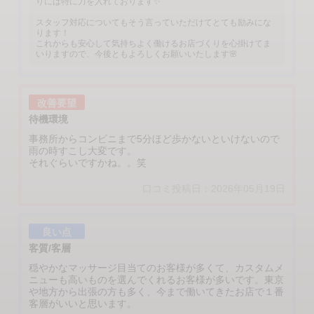
りには特に力を入れております✨
スタッフ対応についてもそう言っていただけてとても励みにな
ります！
これからも安心して気持ちよく働けるお店づくりを心掛けてま
いりますので、今後ともよろしくお願いいたします🌸
改善要望
待機環境
事務所からコンビニまで5分ほど歩かないといけないので
雨の時すこし大変です。
それぐらいですかね。。笑
口コミ投稿日：2026年05月19日
良い点
客質/客層
穏やかなマッサージ目当てのお客様が多くて、カスタムメ
ニューも高いものを選んでくれるお客様が多いです。東京
や地方から出張の方も多く、今まで働いてきたお店で１番
客層がいいと思います。