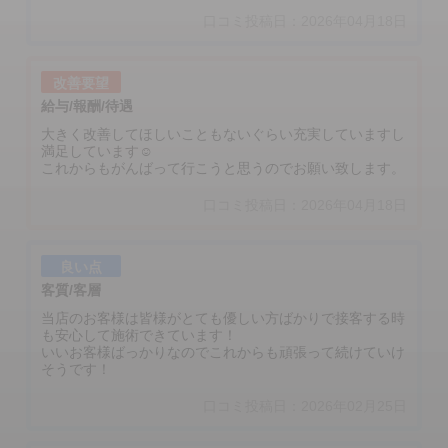
口コミ投稿日：2026年04月18日
改善要望
給与/報酬/待遇
大きく改善してほしいこともないぐらい充実していますし
満足しています☺️
これからもがんばって行こうと思うのでお願い致します。
口コミ投稿日：2026年04月18日
良い点
客質/客層
当店のお客様は皆様がとても優しい方ばかりで接客する時
も安心して施術できています！
いいお客様ばっかりなのでこれからも頑張って続けていけ
そうです！
口コミ投稿日：2026年02月25日