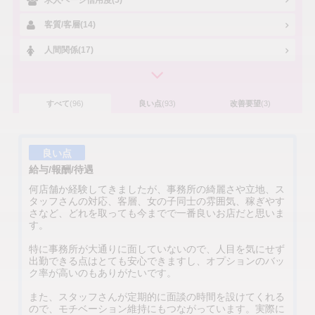
客質/客層(14)
人間関係(17)
すべて
(96)
良い点
(93)
改善要望
(3)
良い点
給与/報酬/待遇
何店舗か経験してきましたが、事務所の綺麗さや立地、ス
タッフさんの対応、客層、女の子同士の雰囲気、稼ぎやす
さなど、どれを取っても今までで一番良いお店だと思いま
す。
特に事務所が大通りに面していないので、人目を気にせず
出勤できる点はとても安心できますし、オプションのバッ
ク率が高いのもありがたいです。
また、スタッフさんが定期的に面談の時間を設けてくれる
ので、モチベーション維持にもつながっています。実際に