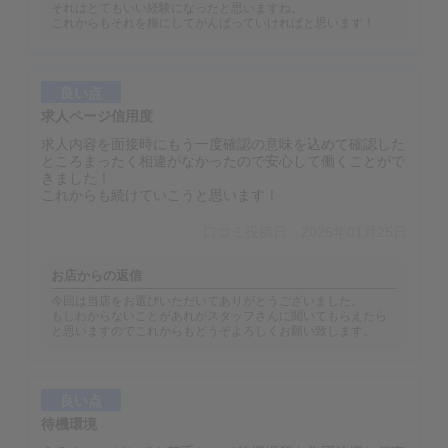
それはとてもいい経験になったと思いますね。
これからもそれを糧にしてがんばっていければと思います！
良い点
求人ページ信用度
求人内容を面接時にもう一度確認の意味を込めて確認した
ところまったく相違がなかったので安心して働くことがで
きました！
これからも続けていこうと思います！
口コミ投稿日：2026年01月25日
お店からの返信
今回は当店をお選びいただいてありがとうございました。
もしわからないことがあれがスタッフさんに聞いてもらえたら
と思いますのでこれからもどうぞよろしくお願い致します。
良い点
待機環境