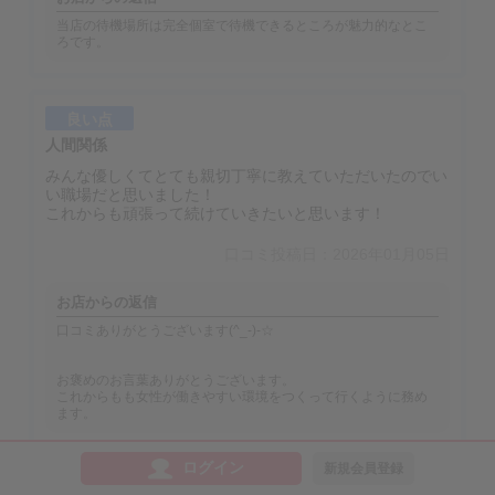
当店の待機場所は完全個室で待機できるところが魅力的なとこ
ろです。
良い点
人間関係
みんな優しくてとても親切丁寧に教えていただいたのでい
い職場だと思いました！
これからも頑張って続けていきたいと思います！
口コミ投稿日：2026年01月05日
お店からの返信
口コミありがとうございます(^_-)-☆
お褒めのお言葉ありがとうございます。
これからもも女性が働きやすい環境をつくって行くように務め
ます。
ログイン
新規会員登録
良い点