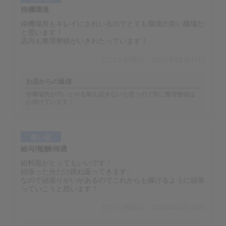
待機環境
待機場所もキレイにされいるのでとても環境の良い職場だ
と思います！
店内も整理整頓がいきわたっています！
口コミ投稿日：2026年01月17日
お店からの返信
待機場所が汚いとやる気も起きないと思うので常に整理整頓は
心掛けています！
良い点
給与/報酬/待遇
給料面がとってもいいです！
頑張った分だけ跳ね返ってきます。
なので頑張りがいがあるのでこれからも稼げるように頑張
っていこうと思います！
口コミ投稿日：2026年01月16日