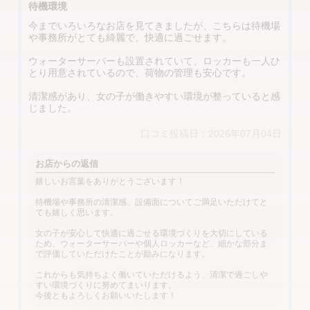
待機環境
今までいろいろなお店を見てきましたが、こちらは待機場
や事務所がとても綺麗で、快適に過ごせます。
ウォーターサーバーも設置されていて、ロッカーも一人ひ
とり用意されているので、荷物の管理も安心です。
清潔感があり、女の子が働きやすい環境が整っていると感
じました。
口コミ投稿日：2026年07月04日
お店からの返信
嬉しいお言葉をありがとうございます！
待機場や事務所の清潔感、設備面についてご満足いただけてと
ても嬉しく思います。
女の子が安心して快適に過ごせる環境づくりを大切にしている
ため、ウォーターサーバーや個人ロッカーなど、細かな部分ま
で評価していただけたことが励みになります。
これからも気持ちよく働いていただけるよう、清潔で過ごしや
すい環境づくりに努めてまいります。
今後ともよろしくお願いいたします！