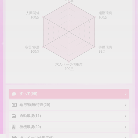
100点
人間関係
通勤環境
100点
100点
客質/客層
待機環境
100点
99点
求人ページ信用度
100点
すべて(96)
給与/報酬/待遇(29)
通勤環境(11)
待機環境(20)
求人ページ信用度(5)