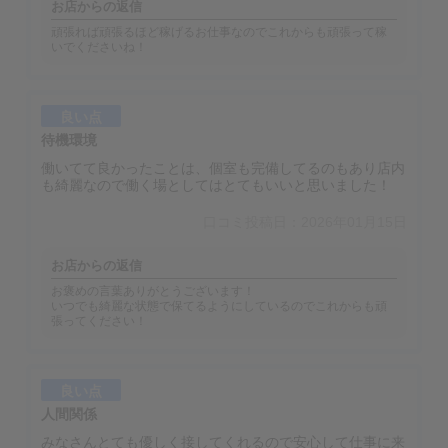
お店からの返信
頑張れば頑張るほど稼げるお仕事なのでこれからも頑張って稼
いでくださいね！
良い点
待機環境
働いてて良かったことは、個室も完備してるのもあり店内
も綺麗なので働く場としてはとてもいいと思いました！
口コミ投稿日：2026年01月15日
お店からの返信
お褒めの言葉ありがとうございます！
いつでも綺麗な状態で保てるようにしているのでこれからも頑
張ってください！
良い点
人間関係
みなさんとても優しく接してくれるので安心して仕事に来