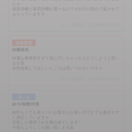
た☺️
個室待機と集団待機が選べるのでその日の気分で返させて
もらっています🌞
口コミ投稿日：2026年04月20日
改善要望
待機環境
綺麗な事務所すぎて逆に汚しちゃったらどうしようと思い
ます笑
全然改善してほしいところは思いつかないです☺️
口コミ投稿日：2026年04月20日
良い点
給与/報酬/待遇
給料もとても良くいいお客さんが多いのでとても働きやす
く満足しています☺️
充実した環境でお仕事出来ています✨️
今後もよろしくお願い致します🙇