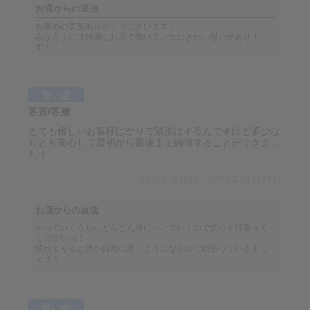
お店からの返信
お褒めの言葉ありがとうございます！
みなさまには綺麗なお店で働いていただきたい思いがありま
す！
良い点
客質/客層
とても優しいお客様ばかりで緊張はするんですけど多少な
りとも安心して最初から最後まで施術することができまし
た！
口コミ投稿日：2026年01月21日
お店からの返信
やっていくうちにどんどん身についていくので焦らず頑張って
くださいね！
慣れてくると体が自然に動くようになるので頑張っていきまし
ょう！
良い点