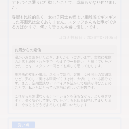
アドバイス通りに行動したことで、成績もかなり伸びまし
た。
客層も比較的良く、女の子同士も程よい距離感でギスギス
した雰囲気は全くありません。スタッフさんも仕事ができ
る方ばかりで、何より皆さん本当に優しいです。
口コミ投稿日：2026年07月05日
お店からの返信
温かいお言葉をいただき、ありがとうございます。実際に複数
のお店を経験された中で「今までで一番良い」と感じていただ
けたことを、スタッフ一同とても嬉しく思っております。
事務所の立地や環境、スタッフ対応、客層、女性同士の雰囲気
など、安心して働ける環境づくりは特に大切にしている部分で
す。また、定期面談やアドバイスを活かして成績が伸びたとの
ことで、私たちにとっても本当に嬉しいご報告です。
これからも無理なくモチベーションを保ちながら、より稼ぎや
すく、長く安心して働いていただけるお店を目指してまいりま
す。今後ともどうぞよろしくお願いいたします。
良い点