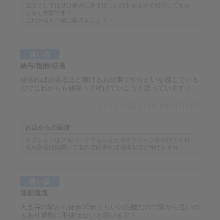
当店としてはぜひ稼ぎに来てほしいのもあるので紹介してもら
えると光栄です！
これからも一緒に稼ぎましょう！
良い点
給与/報酬/待遇
頑張れば頑張るほど稼げるお仕事でやりがいを感じている
のでこれからも頑張って続けていこうと思っています！
口コミ投稿日：2026年01月11日
お店からの返信
オプションはフルバックでもらえたりオプションを付けてくれ
るお客様は結構いてるので頑張れば頑張るほど稼げますね！
良い点
通勤環境
天王寺の駅から徒歩10分くらいの距離なので駅から近いの
もあり通勤に不便はないと思います！