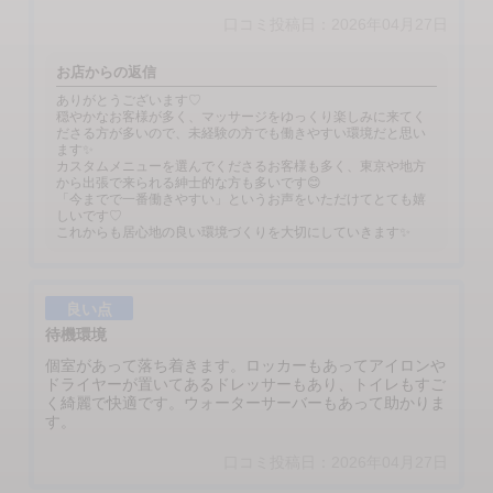
口コミ投稿日：2026年04月27日
お店からの返信
ありがとうございます♡
穏やかなお客様が多く、マッサージをゆっくり楽しみに来てく
ださる方が多いので、未経験の方でも働きやすい環境だと思い
ます✨
カスタムメニューを選んでくださるお客様も多く、東京や地方
から出張で来られる紳士的な方も多いです😊
「今までで一番働きやすい」というお声をいただけてとても嬉
しいです♡
これからも居心地の良い環境づくりを大切にしていきます✨
良い点
待機環境
個室があって落ち着きます。ロッカーもあってアイロンや
ドライヤーが置いてあるドレッサーもあり、トイレもすご
く綺麗で快適です。ウォーターサーバーもあって助かりま
す。
口コミ投稿日：2026年04月27日