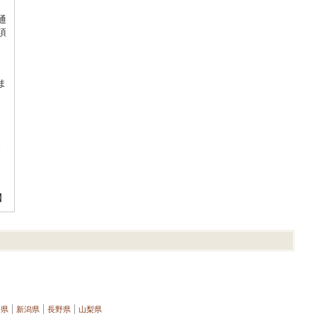
通
項
ま
。
】
井県
新潟県
長野県
山梨県