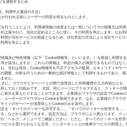
などを通知するため
法、利用中止要請の方法）
収集が行われる前にユーザーの同意を得るものとします。
設定を行うことにより、利用者情報の全部または一部についてその収集又は利用
当社は速やかに、当社の定めるところに従い、その利用を停止します。なお利
は利用が当社サービスの前提となるため、当社所定の方法により当社サービス
は利用を停止します。
歴情報及び特性情報（以下「Cookie情報等」といいます。）を取得し利用する
ドレス等が該当しますが、これらの情報は、特定の個人が識別できるものではなく
お、当社は現在、Cookie情報等を不正アクセスの監視、セキュリティやサー
等の調査、分析を行うための一般的な統計情報として利用するものであり、個
いません。
用したときに、ブラウザとサーバーとの間で送受信した利用履歴や入力内容などを、
存しておく仕組みです。 次回、同じページにアクセスすると、クッキーの情
に表示を変えたりすることができます。お客様がブラウザの設定でCookieの
、ユーザーのブラウザからCookieを取得できます。なお、お客様のブラウザ
イトのサーバーが送受信したCookieのみを送付します。
る設定を「すべてのクッキーを許可する」、「すべてのクッキーを拒否する」、
する」などから選択できます。設定方法は、ブラウザにより異なります。クッ
ザの「ヘルプ」メニューでご確認ください。ただし、すべてのクッキーを拒否
サービスを受けられなくなる等、インターネット上の各種サービスの利用上、