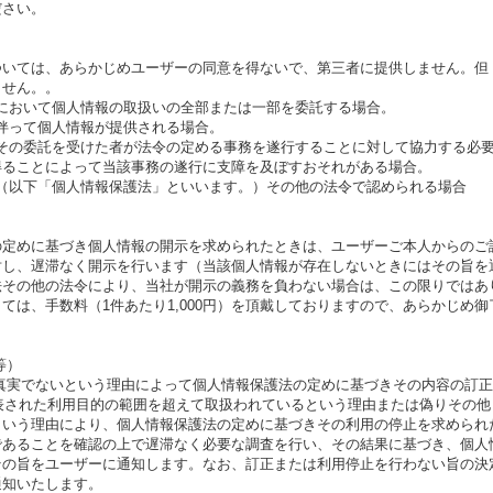
ださい。
ついては、あらかじめユーザーの同意を得ないで、第三者に提供しません。但
ません。。
囲内において個人情報の取扱いの全部または一部を委託する場合。
に伴って個人情報が提供される場合。
たはその委託を受けた者が法令の定める事務を遂行することに対して協力する必
得ることによって当該事務の遂行に支障を及ぼすおそれがある場合。
法律（以下「個人情報保護法」といいます。）その他の法令で認められる場合
の定めに基づき個人情報の開示を求められたときは、ユーザーご本人からのご
対し、遅滞なく開示を行います（当該個人情報が存在しないときにはその旨を
法その他の法令により、当社が開示の義務を負わない場合は、この限りではあ
ては、手数料（1件あたり1,000円）を頂戴しておりますので、あらかじめ御
等）
報が真実でないという理由によって個人情報保護法の定めに基づきその内容の訂正
公表された利用目的の範囲を超えて取扱われているという理由または偽りその他
という理由により、個人情報保護法の定めに基づきその利用の停止を求められ
であることを確認の上で遅滞なく必要な調査を行い、その結果に基づき、個人
その旨をユーザーに通知します。なお、訂正または利用停止を行わない旨の決
通知いたします。