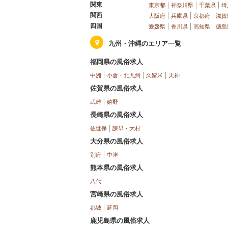
関東
東京都
神奈川県
千葉県
埼
関西
大阪府
兵庫県
京都府
滋賀
四国
愛媛県
香川県
高知県
徳島
九州・沖縄のエリア一覧
福岡県の風俗求人
中洲
小倉・北九州
久留米
天神
佐賀県の風俗求人
武雄
嬉野
長崎県の風俗求人
佐世保
諫早・大村
大分県の風俗求人
別府
中津
熊本県の風俗求人
八代
宮崎県の風俗求人
都城
延岡
鹿児島県の風俗求人