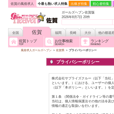
佐賀の風俗求人
今最も熱い求人特集
出稼ぎ特集
初心者特集
ガールズヘブン佐賀版
2026年8月7日 20件
佐賀
全国
福岡
長崎
大分
他の都道
佐賀トップ
お仕事検索
ランキング
TOP
SEARCH
RANKING
風俗求人ガールズヘブン
>
佐賀県
>
プライバシーポリシー
プライバシーポリシー
株式会社サプライズクルー（以下「当社
といいます。）における、ユーザーの個
（以下「本ポリシー」といいます。）を
第１条 （関係法令・ガイドライン等の遵
当社は、個人情報保護法その他の法令及
情報の適正な取扱いを行います。