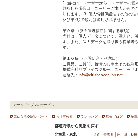
2. 当社は、ユーザーから、ユーザーの
判断した場合は、ユーザーご本人からの
知します。 3. 個人情報保護法その他
及び第2項の規定は適用されません。
第９条 （安全管理措置に関する事項）
当社は、個人データについて、漏えい、
す。また、個人データを取り扱う従業者
す。
第１０条 （お問い合わせ窓口）
ご意見、ご質問、苦情のお申出その他利
株式会社サプライズクルー ユーザーサ
連絡先：
info@girlsheaven-job.net
ガールズヘブンのサービス
気になるQ&Aレポート
お仕事検索
ランキング
店長ブログ
先輩
都道府県から風俗を探す
北海道・東北
北海道
青森県
岩手県
秋田