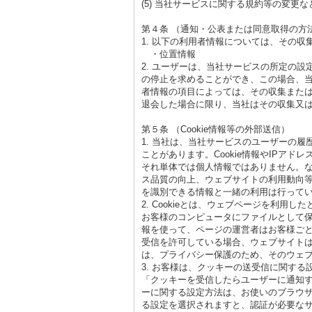
(5) 当社サービスに関する規約等の変更
第４条 （通知・公表または同意取得の方
1. 以下の利用者情報については、その
・位置情報
2. ユーザーは、当社サービスの所定の
の停止を求めることができ、この場合、
者情報の項目によっては、その収集また
退会した場合に限り、当社はその収集又
第５条 （Cookie情報等の外部送信）
1. 当社は、当社サービスのユーザーの履
ことがあります。Cookie情報やIPア
それ単体では個人情報ではありません。な
ス品質の向上、ウェブサイトの利用動向
を識別できる情報と一緒の利用は行って
2. Cookieとは、ウェブページを利
お客様のコンピュータにファイルとして保
報を使って、ページの運営者はお客様ごと
受信を許可している場合、ウェブサイトは
は、プライバシー保護のため、そのウェブサ
3. お客様は、クッキーの送受信に関す
「クッキーを受信したらユーザーに通知
ーに関する設定方法は、お使いのブラウ
る設定を選択されますと、認証が必要な