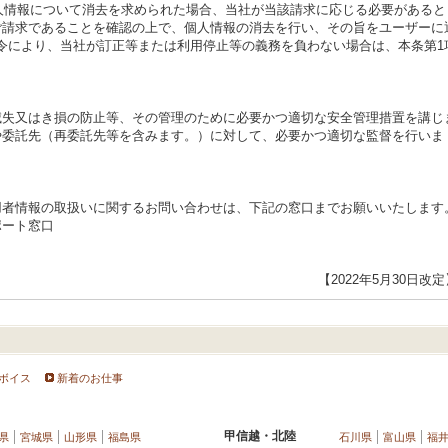
個人情報について消去を求められた場合、当社が当該請求に応じる必要があると
ご請求であることを確認の上で、個人情報の消去を行い、その旨をユーザーに
の法令により、当社が訂正等または利用停止等の義務を負わない場合は、本条第1
滅失又はき損の防止等、その管理のために必要かつ適切な安全管理措置を講じ
や委託先（再委託先等を含みます。）に対して、必要かつ適切な監督を行いま
用者情報の取扱いに関するお問い合わせは、下記の窓口までお願いいたします
ポート窓口
【2022年5月30日改定
ボイス
新着のお仕事
甲信越・北陸
県
宮城県
山形県
福島県
石川県
富山県
福