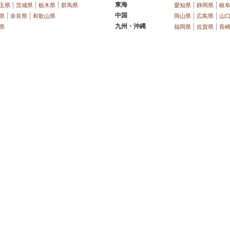
東海
玉県
茨城県
栃木県
群馬県
愛知県
静岡県
岐
中国
県
奈良県
和歌山県
岡山県
広島県
山
九州・沖縄
県
福岡県
佐賀県
長