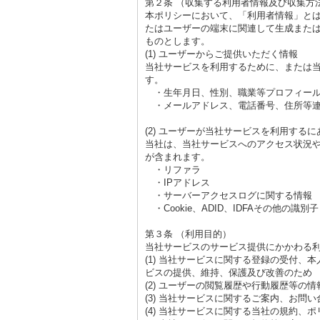
第２条 （収集する利用者情報及び収集方
本ポリシーにおいて、「利用者情報」と
たはユーザーの端末に関連して生成また
ものとします。
(1) ユーザーからご提供いただく情報
当社サービスを利用するために、または
す。
・生年月日、性別、職業等プロフィール
・メールアドレス、電話番号、住所等連
(2) ユーザーが当社サービスを利用する
当社は、当社サービスへのアクセス状況
が含まれます。
・リファラ
・IPアドレス
・サーバーアクセスログに関する情報
・Cookie、ADID、IDFAその他の識別子
第３条 （利用目的）
当社サービスのサービス提供にかかわる
(1) 当社サービスに関する登録の受付
ビスの提供、維持、保護及び改善のため
(2) ユーザーの閲覧履歴や行動履歴等
(3) 当社サービスに関するご案内、お問
(4) 当社サービスに関する当社の規約