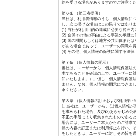
約を受ける場合がありますのでご注意く
第６条 （第三者提供）
当社は、利用者情報のうち、個人情報に
し、次に掲げる場合はこの限りではあり
(1) 当社が利用目的の達成に必要な範
(2) 合併その他の事由による事業の承継
(3) 国の機関もしくは地方公共団体ま
がある場合であって、ユーザーの同意を
(4) その他、個人情報の保護に関する
第７条 （個人情報の開示）
当社は、ユーザーから、個人情報保護法
求であることを確認の上で、ユーザーに
知いたします。）。但し、個人情報保護
ません。なお、個人情報の開示につきまし
承ください。
第８条 （個人情報の訂正および利用停止
1. 当社は、ユーザーから、(1)個人情
を求められた場合、及び(2)あらかじめ
不正の手段により収集されたものである
場合には、ユーザーご本人からのご請求
報の内容の訂正または利用停止を行い、
をしたときは、ユーザーに対しその旨を