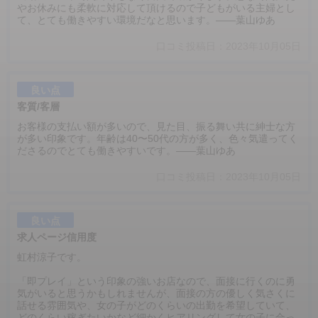
やお休みにも柔軟に対応して頂けるので子どもがいる主婦とし
て、とても働きやすい環境だなと思います。――葉山ゆあ
口コミ投稿日：2023年10月05日
良い点
客質/客層
お客様の支払い額が多いので、見た目、振る舞い共に紳士な方
が多い印象です。年齢は40〜50代の方が多く、色々気遣ってく
ださるのでとても働きやすいです。――葉山ゆあ
口コミ投稿日：2023年10月05日
良い点
求人ページ信用度
虹村涼子です。
「即プレイ」という印象の強いお店なので、面接に行くのに勇
気がいると思うかもしれませんが、面接の方の優しく気さくに
話せる雰囲気や、女の子がどのくらいの出勤を希望していて、
どのくらい稼ぎたいかなど細かくヒアリングして女の子に合っ