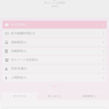
求人ページ信用度
100点
すべて(29)
給与/報酬/待遇(12)
通勤環境(1)
待機環境(3)
求人ページ信用度(4)
客質/客層(6)
人間関係(3)
すべて
(29)
良い点
(28)
改善要望
(1)