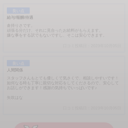
良い点
給与/報酬/待遇
倉持りさです。
頑張る分だけ、それに見合ったお給料がもらえます。
嫌な事をする訳でもないですし、そこは安心できます。
口コミ投稿日：2023年10月05日
良い点
人間関係
スタッフさんもとても優しくて気さくで、相談しやすいです！
如何なる時も丁寧に親切な対応をしてくださるので、安心して
お話しができます！感謝の気持ちでいっぱいです♪
矢吹はな
口コミ投稿日：2023年10月05日