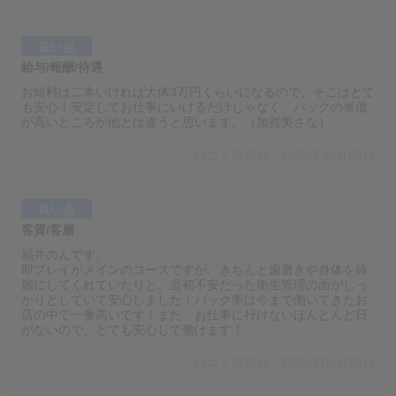
良い点
給与/報酬/待遇
お給料は二本いければ大体3万円くらいになるので、そこはとて
も安心！安定してお仕事にいけるだけじゃなく、バックの単価
が高いところが他とは違うと思います。（加賀美さな）
口コミ投稿日：2023年10月05日
良い点
客質/客層
福井のんです。
即プレイがメインのコースですが、きちんと歯磨きや身体を綺
麗にしてくれていたりと、当初不安だった衛生管理の面がしっ
かりとしていて安心しました！バック率は今まで働いてきたお
店の中で一番高いです！また、お仕事に行けないほんとんど日
がないので、とても安心して働けます！
口コミ投稿日：2023年09月29日