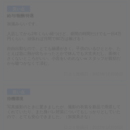
良い点
給与/報酬/待遇
加瀬みらいです。
入店してから2年くらい経つけど、昼間の時間だけでも一日4万
円くらい、頑張れば月間で80万は稼げる！
自由出勤なので、とても融通がきく。子供のいるひととか、た
とえば急に熱が出ちゃったとかで休んでも大丈夫だし、面倒く
さくないところがいい。小言をいわれないw スタッフが親切だ
から嘘つかなくて済む。
口コミ投稿日：2023年10月05日
良い点
待機環境
写真撮影のときに驚きましたが、撮影の衣装を新品で用意して
くれていたり、また身バレ対策についてもしっかりとしていた
ので、とても安心できました。（加賀美さな）
口コミ投稿日：2023年10月05日