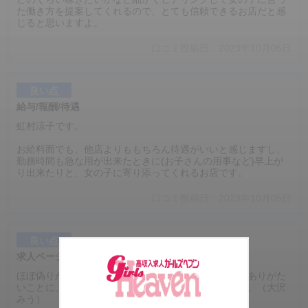
た働き方を提案してくれるので、とても信頼できるお店だと感
じると思いますよ。
口コミ投稿日：2023年10月05日
良い点
給与/報酬/待遇
虹村涼子です。
お給料面でも、他店よりももちろん待遇がいいと感じますし、
勤務時間も急な用が出来たときに(お子さんの用事など)早上が
り出来たりと、女の子に寄り添ってくれるお店です。
口コミ投稿日：2023年10月05日
良い点
求人ページ信用度
ほぼ偽りがないといえる内容で、信頼度が高いです。ありがた
いことに、わたしも長く勤務させていただいています。（大沢
みう）