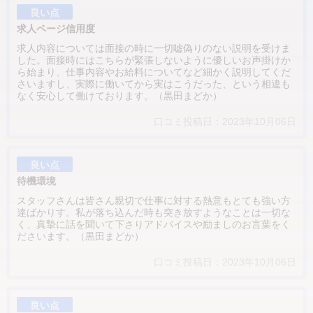
良い点
求人ページ信用度
求人内容については面接の時に一切嘘偽りのない説明を受けま
した。面接時にはこちらが緊張しないように優しいお声掛けか
ら始まり、仕事内容やお給料についてなど細かく説明してくだ
さいますし、実際に働いてから実はこうだった、という相違も
なく安心して働けております。（黒田まどか）
口コミ投稿日：2023年10月06日
良い点
待機環境
スタッフさんは皆さん親切で仕事に対する熱意もとても強い方
達ばかりす。私が落ち込んだ時も突き放すようなことは一切な
く、真摯に話を聞いて下さりアドバイスや励ましのお言葉をく
ださいます。（黒田まどか）
口コミ投稿日：2023年10月06日
良い点