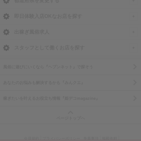
都道府県を変更する
<
全国トップ
即日体験入店OKなお店を探す
即日体験入店OKのお店
北海道・東北
出稼ぎ風俗求人
埼玉県の体験入店
北海道 風俗求人
甲信越・北陸
全国
スタッフとして働くお店を探す
大宮・さいたま・浦和の体験入店
青森 風俗求人
石川 風俗求人
出稼ぎ風俗求人
川口・西川口・蕨の体験入店
関東
北海道
東京都
風俗に遊びにいくなら『ヘブンネット』で探そう
岩手 風俗求人
富山 風俗求人
東京 風俗求人
北海道の出稼ぎ求人
東京 男性高収入
秋田 風俗求人
東海
岩手県
神奈川県
あなたのお悩みも解決するかも『みんクエ』
福井 風俗求人
神奈川 風俗求人
すすきの・札幌の出稼ぎ求人
池袋 男性高収入
宮城 風俗求人
愛知 風俗求人
岩手の出稼ぎ求人
神奈川 男性高収入
新潟 風俗求人
関西
福島県
千葉県
稼ぎたいを叶えるお役立ち情報『姫デコmagazine』
千葉 風俗求人
新宿 男性高収入
山形 風俗求人
静岡 風俗求人
関内 男性高収入
長野 風俗求人
大阪 風俗求人
福島の出稼ぎ求人
千葉 男性高収入
埼玉 風俗求人
渋谷 男性高収入
中国
宮城県
茨城県
福島 風俗求人
岐阜 風俗求人
厚木 男性高収入
山梨 風俗求人
ページトップへ
兵庫 風俗求人
船橋 男性高収入
茨城 風俗求人
五反田 男性高収入
岡山 風俗求人
宮城の出稼ぎ求人
茨城 男性高収入
三重 風俗求人
町田 男性高収入
四国
群馬県
埼玉県
京都 風俗求人
栄町 男性高収入
栃木 風俗求人
吉原 男性高収入
広島 風俗求人
仙台の出稼ぎ求人
土浦 男性高収入
新横浜 男性高収入
会員規約
プライバシーポリシー
免責事項
掲載依頼
愛媛 風俗求人
群馬の出稼ぎ求人
埼玉 男性高収入