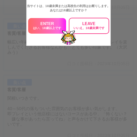
当サイトは、18歳未満または高校生の利用はお断りします。
口コミ投稿日：2023年10月05日
あなたは18歳以上ですか？
ENTER
LEAVE
良い点
はい、18歳以上です
いいえ、18歳未満です
客質/客層
幅広い年齢層で、優しい方が多いように思います。プレイを楽
しんでくださるお客様なんかも、とても多い印象です。（大沢
みう）
口コミ投稿日：2023年10月05日
良い点
客質/客層
関根いつきです。
40～50代の落ちついた雰囲気のお客様が多い気がします。
即プレイという他店様にはないコースがある中、「怖くない？
嫌な事があったら言ってね」と声をかけて下さるお客様が多
いです。
口コミ投稿日：2023年10月05日