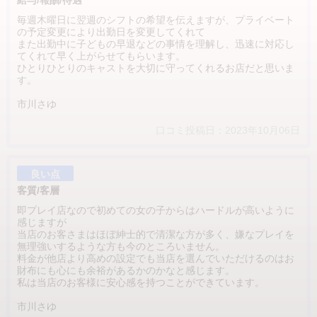
毎週木曜日に翌週のシフトの希望を伝えますが、プライベート
の予定変更により出勤日を変更してくれて
また出勤中に子どもの早退などの事情を理解し、迅速に対応し
てくれて早く上がらせてもらいます。
ひとりひとりのキャストを大切に守ってくれるお店だと思いま
す。
市川さゆ
口コミ投稿日：2023年10月06日
良い点
客質/客層
即プレイ店なので初めての女の子からはハードルが高いように
感じますが
当店のお客さまはほぼ紳士的で清潔な方が多く、嫌なプレイを
無理強いするような方も今のところいません。
料金が他店より高めの設定でも当店を選んでいただけるのはお
財布にも心にも余裕があるかのかなと感じます。
私は当店のお客様に安心感を持つことができています。
市川さゆ