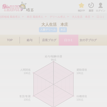
検討中
履歴
ログイン
>
>
>
>
北部地域 風俗求人
本庄 風俗求人
デリヘル求人
大人生活 本庄
口コミ
大人生活 本庄
人妻デリヘル
本庄
TOP
給与
店長ブログ
口コミ
女の子ブログ
給与/報酬/待遇
99点
人間関係
通勤環境
100点
100点
客質/客層
待機環境
100点
100点