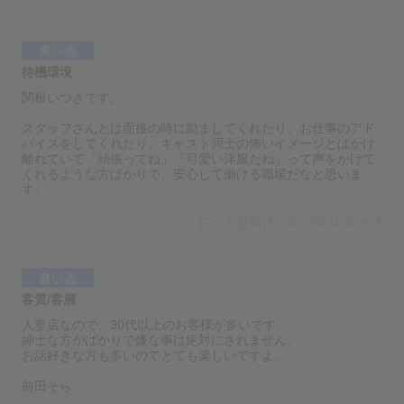
良い点
待機環境
関根いつきです。
スタッフさんとは面接の時に励ましてくれたり、お仕事のアド
バイスをしてくれたり、キャスト同士の怖いイメージとはかけ
離れていて「頑張ってね」「可愛い洋服だね」って声をかけて
くれるような方ばかりで、安心して働ける職場だなと思いま
す。
口コミ投稿日：2023年10月05日
良い点
客質/客層
人妻店なので、30代以上のお客様が多いです。
紳士な方がばかりで嫌な事は絶対にされません。
お話好きな方も多いのでとても楽しいですよ。
前田そら