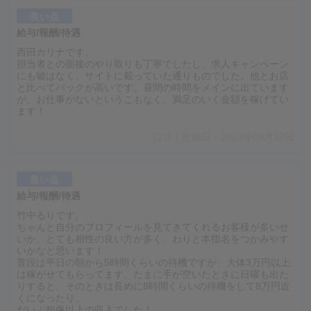
良い点
給与/報酬/待遇
西田カリナです。
担当者との面接のやり取りも丁寧でしたし、求人キャンペーン
にも嘘はなく、サイトに載っていた通りものでした。他とお店
と比べてバックが高いです。昼間の時間をメインに出ています
が、お仕事がないというこもなく、満足のいく金額を稼げてい
ます！
口コミ投稿日：2023年09月29日
良い点
給与/報酬/待遇
竹中るりです。
ちゃんと自分のプロフィールを見てきてくれるお客様が多いせ
いか、とても相性の良い方が多く、わりと本指名をつかみやす
いかなと思います！
普段は平日の朝から5時間くらいの待機ですが、大体3万円以上
は稼がせてもらってます。たまに手が空いたときに日曜も出た
りすると、そのときは長めに8時間くらいの待機をして8万円近
くになったり。
だいぶ想像以上の収入でした！