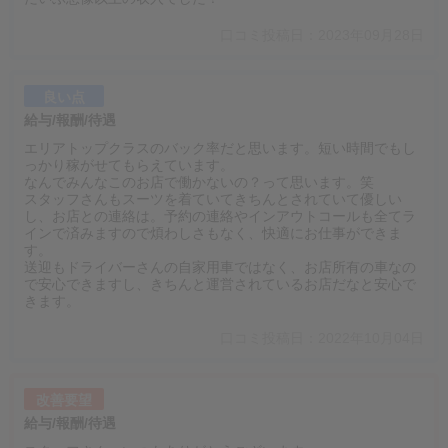
口コミ投稿日：2023年09月28日
良い点
給与/報酬/待遇
エリアトップクラスのバック率だと思います。短い時間でもし
っかり稼がせてもらえています。
なんでみんなこのお店で働かないの？って思います。笑
スタッフさんもスーツを着ていてきちんとされていて優しい
し、お店との連絡は。予約の連絡やインアウトコールも全てラ
インで済みますので煩わしさもなく、快適にお仕事ができま
す。
送迎もドライバーさんの自家用車ではなく、お店所有の車なの
で安心できますし、きちんと運営されているお店だなと安心で
きます。
口コミ投稿日：2022年10月04日
改善要望
給与/報酬/待遇