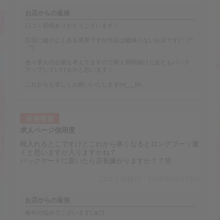
お店からの返信
口コミ投稿ありがとうございます！
広告に嘘がよくある業界ですが当店は嘘偽りないお店です( * ॑꒳
॑*)
色々求人の企画も考えてますので新人期間抜けたあともバック
アップしていけるかと思います！
これからも宜しくお願いいたしますm(_ _)m
改善要望
求人ページ信用度
靴入れるとこですけどこれから寒くなるとロングブーツ履
くと思いますが入りますかね？
バックヤードに置いたら店長嫌がりますか？？笑
口コミ投稿日：2025年09月23日
お店からの返信
毎年の悩みでございます(´д⊂)