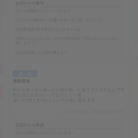
お店からの返信
口コミ投稿ありがとうございます！
そうですね都内からも通いやすいかと思います(*'▽')
京浜東北線1本で来れたりしますからね
池袋からも25分くらいなので都内在籍に不安な方はいいかなと
思います！！
引き続き宜しくお願い致します！
良い点
通勤環境
駅からめっちゃ近いから知り合いに会うリスクがないです
雨の日とかダルいってなりにくい笑
歩いて2分とか3分くらいでお店に着きます
口コミ投稿日：2025年04月22日
お店からの返信
口コミ投稿ありがとうございます！