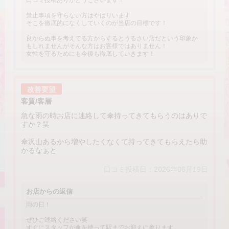
口コミ投稿ありがとうございます！
禁止事項を守らない方はやはりいます
そこを徹底的になくしていくのが当店の目標です！
良からぬ事を考えてる方からするとうるさい店だという印象か
もしれませんがそんな方はお客様ではありません！
女性を守るためにも今後も徹底していきます！
改善要望
客質/客層
急な雨の時お店に連絡して傘持ってきてもらうのはありで
すか？笑
傘沢山あるから増やしたくなくて持ってきてもらえたら助
かるなぁと
口コミ投稿日：2026年06月19日
お店からの返信
雨の日！
ぜひご連絡ください笑
すぐにスタッフが傘を持って駅までお迎えに参ります