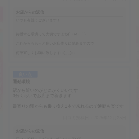
お店からの返信
いつも有難うございます！
待機する環境って大切ですよね(´・ω・｀)
これからももっと良いお店作りに励みますので
何卒宜しくお願い致しますm(_ _)m
良い点
通勤環境
駅から近いのがとにかくいいです
3分くらいでお店まで着きます
最寄りの駅からも乗り換え1本で来れるので通勤も楽です
口コミ投稿日：2025年12月25日
お店からの返信
口コミ投稿ありがとうございます(*'ω'*)