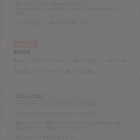
駅から近いと雨の日は助かりますよね(*'▽')
途中の家系ラーメンの誘惑にいつも戦いながら私も出勤してま
す笑
これからも宜しくお願い致しますm(__)m
改善要望
通勤環境
特にないですがコスプレもっと増やして欲しいヽ(●´ε｀●)
ノ
50文字以上って言われても無いものは無い
口コミ投稿日：2025年04月22日
お店からの返信
コスプレのバリエーション増やしたいですよね♪
どんなものが良いかなといつも考えております。
最近のイベントで使用したリクルートスーツはお客様からも常
備して欲しいとご要望がございました！！
色んなイベント考えていきます！！