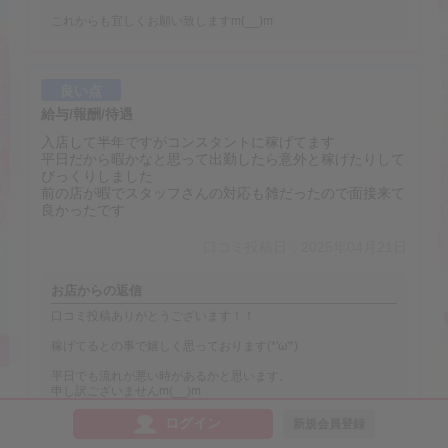
これからも宜しくお願い致しますm(__)m
良い点
給与/報酬/待遇
入店して半年ですがコンスタントに稼げてます
平日だから暇かなと思って出勤したら意外と稼げたりして
びっくりしました
前の店が暇でスタッフさんの対応も雑だったので面接来て
良かったです
口コミ投稿日：2025年04月21日
お店からの返信
口コミ投稿ありがとうございます！！
稼げてるとの事で嬉しく思っております(*'ω'*)
平日でも流れが悪い時があるかと思います。
申し訳ございませんm(__)m
そういう日が少しでもなくなるよう精一杯バックアップしてい
ログイン
新規会員登録
きます！！