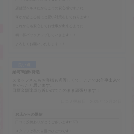
店舗型ヘルスだからこその安心感ですよね
何かが起こる前にと思い対策をしております！
これからも安心してお仕事が出来るように
精一杯バックアップしていきます！！
よろしくお願いいたします！！
良い点
給与/報酬/待遇
スタッフさんもお客様も皆優しくて、ここでお仕事出来て
良かったと思います。
目標金額達成も近いのでこのまま頑張ります！
口コミ投稿日：2025年12月04日
お店からの返信
口コミ投稿ありがとうございます(*'▽')
スタッフは私の自慢のひとつです！