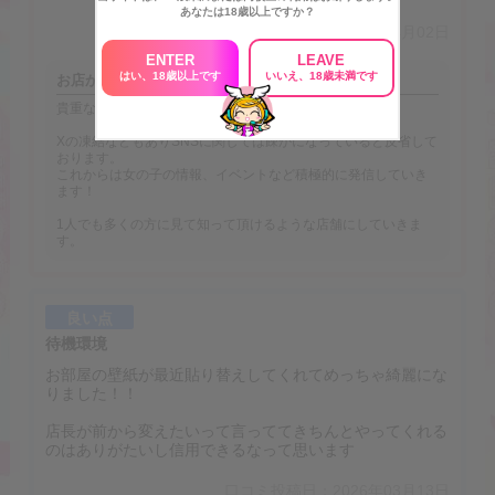
あなたは18歳以上ですか？
口コミ投稿日：2026年04月02日
ENTER
LEAVE
はい、18歳以上です
いいえ、18歳未満です
お店からの返信
貴重なご意見ありがとうございます！
Xの凍結などもありSNSに関しては疎かになっていると反省して
おります。
これからは女の子の情報、イベントなど積極的に発信していき
ます！
1人でも多くの方に見て知って頂けるような店舗にしていきま
す。
良い点
待機環境
お部屋の壁紙が最近貼り替えしてくれてめっちゃ綺麗にな
りました！！
店長が前から変えたいって言っててきちんとやってくれる
のはありがたいし信用できるなって思います
口コミ投稿日：2026年03月13日