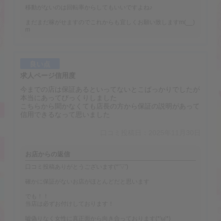
移動がないのは回転率からしてもいいですよね♪
まだまだ稼がせますのでこれからも宜しくお願い致しますm(__)
m
良い点
求人ページ信用度
今までの店は保証あるといってないとこばっかりでしたが
本当にあってびっくりしました
こちらから聞かなくても店長の方から保証の説明があって
信用できるなって思いました
口コミ投稿日：2025年11月30日
お店からの返信
口コミ投稿ありがとうございます(*'▽')
確かに保証がないお店がほとんどだと思います
でも！！
当店は必ずお付けしております！
嘘偽りなく女性に真正面から向き合っております(*'ω'*)