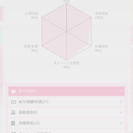
98点
人間関係
通勤環境
99点
100点
客質/客層
待機環境
98点
86点
求人ページ信用度
98点
すべて(97)
給与/報酬/待遇(27)
通勤環境(9)
待機環境(15)