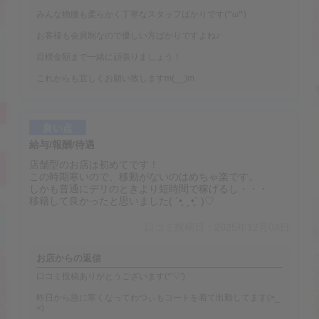
みんな物腰も柔らかく丁寧なスタッフばかりです(*'ω'*)
お客様も会員制なので優しい方ばかりですよね♪
目標金額まで一緒に頑張りましょう！
これからも宜しくお願い致しますm(__)m
良い点
給与/報酬/待遇
店舗型のお店は初めてです！
この時期寒いので、移動がないのはめちゃ楽です。
しかも普通にデリのときより短時間で稼げるし・・・
移籍して良かったと思いました( ´•̥ ̫ •̥` )♡
口コミ投稿日：2025年12月04日
お店からの返信
口コミ投稿ありがとうございます(*'▽')
昨日から急に寒くなってわつぃもコートを着て出勤してます(>_
<)