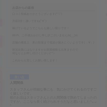
お店からの返信
口コミ投稿ありがとうございます(*'▽')
月収3倍！凄いですね(ﾟ∀ﾟ)
稼げているようでこちらも嬉しい限りです！
Wi-Fi、ご不便おかけし申し訳ございませんm(__)m
店舗の構造上、奥の部屋まで電波が届きにくいようです( ；∀；)
状況次第にはなりますがお部屋移動も出来ますので
何なりとお申し付けください(^^♪
これからも宜しくお願い致します！
良い点
人間関係
スタッフさんが些細な事にも、気にかけてくれるのですご
く嬉しいです。
前のお店はスタッフさんとの人間関係で辞めてしまったの
ですが、ここなら長く続けられそうだなと思いました^ᴗ.ᴗ
^