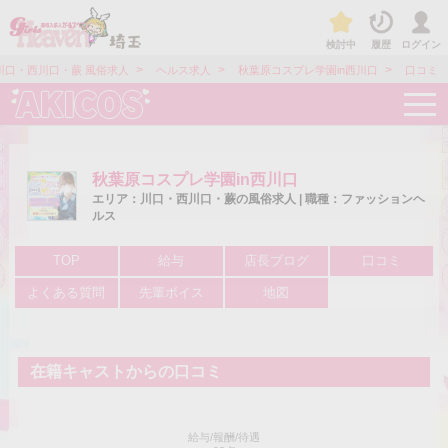
検討中
履歴
ログイン
>
>
>
川口・西川口・蕨 風俗求人
ヘルス求人
秋葉原コスプレ学園in西川口
口コミ
t
o
g
g
l
e
秋葉原コスプレ学園in西川口
n
エリア：川口・西川口・蕨の風俗求人 | 職種：ファッションヘ
a
ルス
v
i
g
TOP
給与
店長ブログ
口コミ
a
t
よくある質問
先輩ボイス
地図
i
o
n
在籍キャストからの口コミ
給与/報酬/待遇