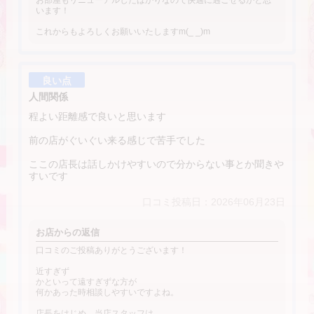
お部屋もリニューアルしたばかりなので快適に過ごせるかと思
います！
これからもよろしくお願いいたしますm(_ _)m
良い点
人間関係
程よい距離感で良いと思います
前の店がぐいぐい来る感じで苦手でした
ここの店長は話しかけやすいので分からない事とか聞きや
すいです
口コミ投稿日：2026年06月23日
お店からの返信
口コミのご投稿ありがとうございます！
近すぎず
かといって遠すぎずな方が
何かあった時相談しやすいですよね。
店長をはじめ、当店スタッフは