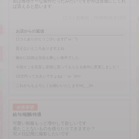
前は無理ゲーな条件だったみたいですが今は普通にしてれ
ば貰えると思います
口コミ投稿日：2026年05月12日
お店からの返信
口コミありがとうございます(*´ω｀*)
貰えないところありますよね
確かに以前は当店も難しい条件でした
今回そこを見直し皆様に貰ってもらえる条件に変更しました！
10万円って大きいですよね(｀･ω･´)ｷﾘｯ
これからもよろしくお願いいたしますm(_ _)m
改善要望
給与/報酬/待遇
可愛い制服もっと増やして欲しいです
着たことないものを借りたりできますか？
写メ日記用に撮影したいです