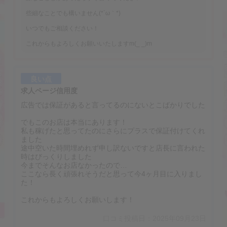
些細なことでも構いません(*´ω｀*)
いつでもご相談ください！
これからもよろしくお願いいたしますm(_ _)m
良い点
求人ページ信用度
広告では保証があると言ってるのにないとこばかりでした
でもこのお店は本当にあります！
私も稼げたと思ってたのにさらにプラスで保証付けてくれ
ました
途中空いた時間埋めれず申し訳ないですと店長に言われた
時はびっくりしました
今までそんなお店なかったので…
ここなら長く頑張れそうだと思って今4ヶ月目に入りまし
た！
これからもよろしくお願いします！
口コミ投稿日：2025年09月23日