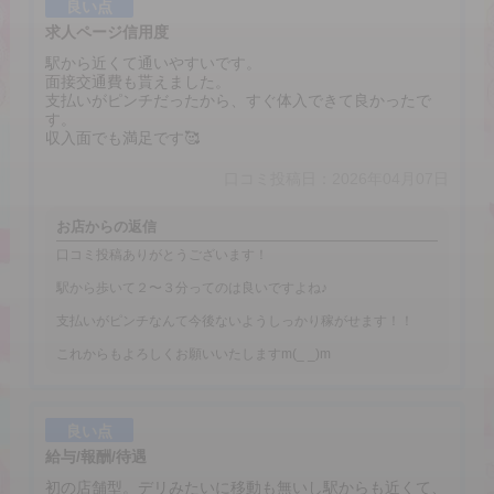
良い点
求人ページ信用度
駅から近くて通いやすいです。
面接交通費も貰えました。
支払いがピンチだったから、すぐ体入できて良かったで
す。
収入面でも満足です🥰
口コミ投稿日：2026年04月07日
お店からの返信
口コミ投稿ありがとうございます！
駅から歩いて２〜３分ってのは良いですよね♪
支払いがピンチなんて今後ないようしっかり稼がせます！！
これからもよろしくお願いいたしますm(_ _)m
良い点
給与/報酬/待遇
初の店舗型。デリみたいに移動も無いし駅からも近くて、