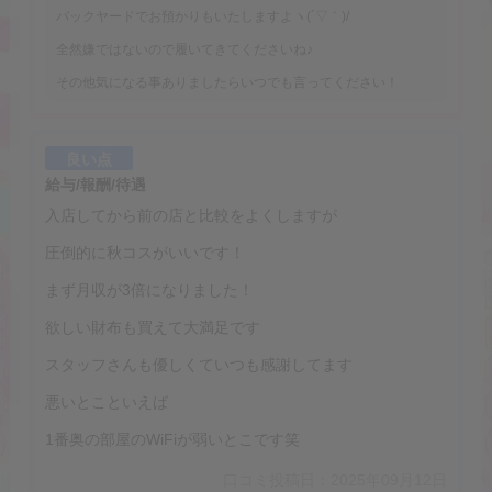
バックヤードでお預かりもいたしますよヽ(´▽｀)/
全然嫌ではないので履いてきてくださいね♪
その他気になる事ありましたらいつでも言ってください！
良い点
給与/報酬/待遇
入店してから前の店と比較をよくしますが
圧倒的に秋コスがいいです！
まず月収が3倍になりました！
欲しい財布も買えて大満足です
スタッフさんも優しくていつも感謝してます
悪いとこといえば
1番奥の部屋のWiFiが弱いとこです笑
口コミ投稿日：2025年09月12日