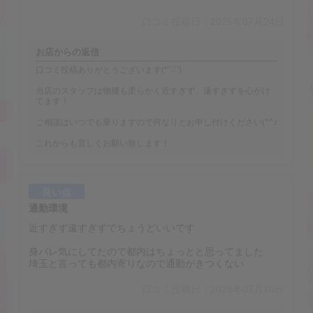
口コミ投稿日：2025年07月24日
お店からの返信
口コミ投稿ありがとうございます(*'▽')
当店のスタッフは物腰も柔らかく近すぎず、遠すぎずを心がけ
てます！
ご相談はいつでも乗りますので何なりとお申し付けください(^^♪
これからも宜しくお願い致します！
良い点
通勤環境
近すぎず遠すぎずでちょうどいいです
身バレ気にしてたので都内はちょっとと思ってました
埼玉と言っても都内寄りなので通勤がきつくない
口コミ投稿日：2025年07月10日