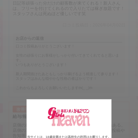
日記等頑張った分だけの顧客数が来てくれる！新人さん
は、フリーを付けてくれるので入りたては稼ぎ放題です！
スタッフさんは死ぬほど優しいです笑
口コミ投稿日：2026年04月02日
お店からの返信
口コミ投稿ありがとうございます！
女性の頑張りにお客様がしっかり付いてきてくれてると思いま
す。
いつもありがとうございます！
新人期間抜けたあともしっかり稼げるよう精進して参ります！
スタッフはみんな穏やかな性格の者ばかりです！
これからもよろしくお願いいたしますm(_ _)m
改善要望
給与/報酬/待遇
店側の広告効果が見られない。1日0人の経験も勿論ある。
店側の運営役として、姫のイメージアップに繋がる投稿や
告知等を行って欲しい。
当サイトは、18歳未満または高校生の利用はお断りします。