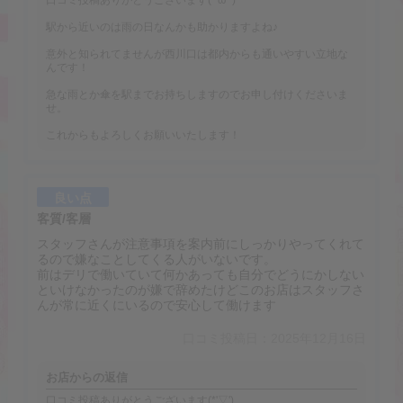
駅から近いのは雨の日なんかも助かりますよね♪
意外と知られてませんが西川口は都内からも通いやすい立地な
んです！
急な雨とか傘を駅までお持ちしますのでお申し付けくださいま
せ。
これからもよろしくお願いいたします！
良い点
客質/客層
スタッフさんが注意事項を案内前にしっかりやってくれて
るので嫌なことしてくる人がいないです。
前はデリで働いていて何かあっても自分でどうにかしない
といけなかったのが嫌で辞めたけどこのお店はスタッフさ
んが常に近くにいるので安心して働けます
口コミ投稿日：2025年12月16日
お店からの返信
口コミ投稿ありがとうございます(*'▽')