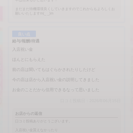
中は出来るかと思います！
まだまだ待機環境良くしていきますのでこれからもよろしくお
願いいたしますm(_ _)m
良い点
給与/報酬/待遇
入店祝い金
ほんとにもらえた
前の店は聞いてもはぐらかされたりしたけど
今の店は店から入店祝い金の説明してきました
お金のことだから信用できるなって思いました
口コミ投稿日：2026年06月15日
お店からの返信
口コミ投稿ありがとうございます。
入店祝い金貰えなかったり