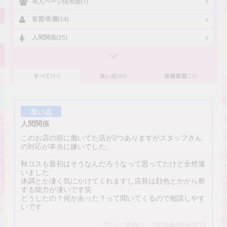
求人ページ信用度(7)
客質/客層(14)
人間関係(25)
すべて
(97)
良い点
(80)
改善要望
(17)
良い点
人間関係
このお店の前に働いてた店が2つありますがスタッフさん
の対応が本当に嫌いでした。
秋コスも最初はそうなんだろうなって思ってたけど全然違
いました
体調とか凄く気にかけてくれますし店長は顔色とかから察
する能力が凄いです笑
どうしたの？何かあった？って聞いてくるので相談しやす
いです
口コミ投稿日：2026年08月02日