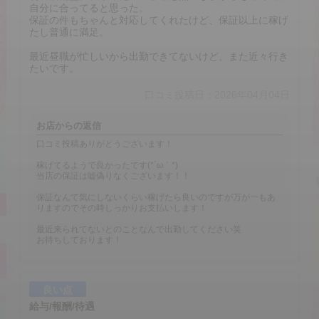
自分に合ってると思った。
保証の件もちゃんと対応してくれたけど、保証以上に稼げ
たし普通に満足。
最近昼職が忙しいから出勤できてないけど、また近々行き
たいです。
口コミ投稿日：2026年04月04日
お店からの返信
口コミ投稿ありがとうございます！
稼げてるようで良かったです(*´ω｀*)
当店の保証は嘘偽りなくございます！！
保証なんて気にしないくらい稼げたら良いのですが万が一もあ
りますのでその時しっかりお支払いします！
最近来られてないとのことなんで出勤してください笑
お待ちしております！
良い点
給与/報酬/待遇