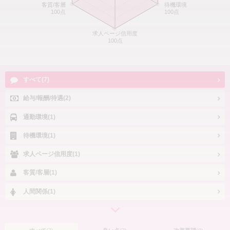
客質/客層
待機環境
100点
100点
求人ページ信用度
100点
すべて(7)
給与/報酬/待遇(2)
通勤環境(1)
待機環境(1)
求人ページ信用度(1)
客質/客層(1)
人間関係(1)