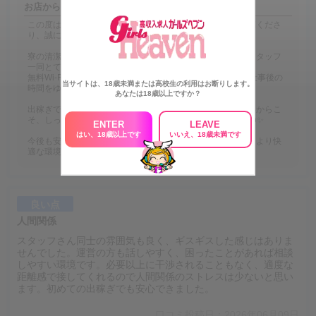
お店からの返信
この度は当店をご利用いただき、また嬉しい口コミをご投稿くださ
り、誠にありがとうございます😊✨
寮の清潔さや設備についてご満足いただけたとのことで、スタッフ
一同とても嬉しく拝見いたしました🏠🌸
無料Wi-FiやNetflixも快適にご利用いただき、待機時間やお仕事後の
当サイトは、18歳未満または高校生の利用はお断りします。
時間をゆっくり過ごしていただけたことが何よりです📱🎬💕
あなたは18歳以上ですか？
出稼ぎでのお仕事は、慣れない環境で心身ともに疲れやすいからこ
そ、しっかり休息できる空間づくりを大切にしております🛏️✨
ENTER
LEAVE
はい、18歳以上です
いいえ、18歳未満です
今後も安心して滞在できるよう、清掃や設備管理を徹底し、より快
適な環境づくりに努めてまいります🙇‍♂️💐
良い点
人間関係
スタッフさん同士の雰囲気も良く、ギスギスした感じはありま
せんでした。運営の方も話しやすく、困ったことがあれば相談
しやすい環境です。必要以上に干渉されることもなく、適度な
距離感で接してくれるので人間関係のストレスは少ないと思い
ます。初めての出稼ぎでも安心できました。
口コミ投稿日：2026年06月09日