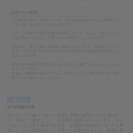
お店からの返信
この度は当店をご利用いただき、また心温まる口コミをご投稿くだ
さり、誠にありがとうございます😊✨
スタッフ同士の雰囲気や運営の対応について、安心して過ごせたと
のお言葉をいただき、大変うれしく拝見いたしました🙇‍♂️🌸
当店では、困った際には気軽に相談できる一方で、必要以上に干渉
せず、一人ひとりが自分のペースでお仕事できる距離感を大切にし
ております🤝💐
初めての出稼ぎは不安も多い中、安心して働いていただけたことが
何よりです😊💕
今後も人間関係の負担が少なく、気持ちよくお仕事に集中できる環
境づくりに努めてまいります🌷✨
良い点
給与/報酬/待遇
求人ページに書いてあった内容と実際の条件に大きな差はな
く、安心して働けました。お給料の説明も分かりやすく、分か
らないことはすぐ確認できます。交通費や待遇面についても事
前にしっかり案内があり、不安なく出勤できました。無理な要