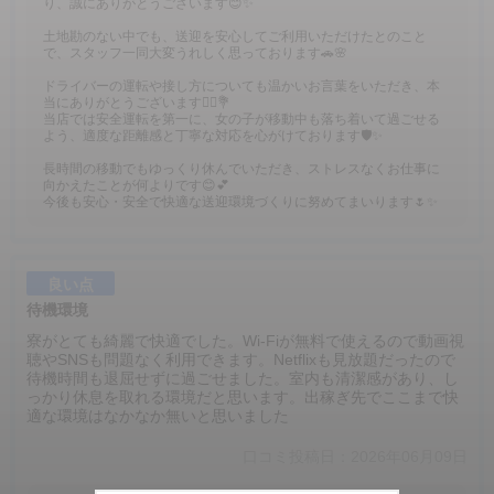
り、誠にありがとうございます😊✨
土地勘のない中でも、送迎を安心してご利用いただけたとのこと
で、スタッフ一同大変うれしく思っております🚗🌸
ドライバーの運転や接し方についても温かいお言葉をいただき、本
当にありがとうございます🙇‍♂️💐
当店では安全運転を第一に、女の子が移動中も落ち着いて過ごせる
よう、適度な距離感と丁寧な対応を心がけております🛡️✨
長時間の移動でもゆっくり休んでいただき、ストレスなくお仕事に
向かえたことが何よりです😊💕
今後も安心・安全で快適な送迎環境づくりに努めてまいります🌷✨
良い点
待機環境
寮がとても綺麗で快適でした。Wi-Fiが無料で使えるので動画視
聴やSNSも問題なく利用できます。Netflixも見放題だったので
待機時間も退屈せずに過ごせました。室内も清潔感があり、し
っかり休息を取れる環境だと思います。出稼ぎ先でここまで快
適な環境はなかなか無いと思いました
口コミ投稿日：2026年06月09日