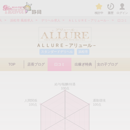
検討中
履歴
ログイン
>
>
>
>
人
浜松市 風俗求人
デリヘル求人
ＡＬＬＵＲＥ－アリュール－
口コミ
ＡＬＬＵＲＥ－アリュール－
スタンダードデリヘル
浜松市
TOP
店長ブログ
口コミ
出稼ぎ特典
女の子ブログ
給与/報酬/待遇
100点
人間関係
通勤環境
100点
100点