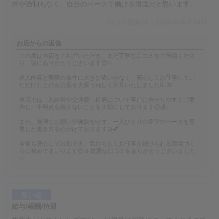
求や強制もなく、自分のペースで働ける環境だと思います。
口コミ投稿日：2026年06月09日
お店からの返信
この度は当店をご利用いただき、また丁寧な口コミをご投稿くださ
り、誠にありがとうございます😊✨
求人内容と実際の条件に大きな違いがなく、安心してお仕事してい
ただけたとのお言葉を大変うれしく拝見いたしました🙇‍♂️🌸
当店では、お給料や交通費、待遇について事前に分かりやすくご案
内し、不明点を残さないことを大切にしております📋💰✨
また、無理なお願いや強制をせず、一人ひとりの希望やペースを尊
重した働き方を心がけております🤝💕
今後も安心して出勤でき、気持ちよくお仕事を続けられる環境づく
りに努めてまいります😊🌷貴重な口コミをありがとうございました
✨
良い点
給与/報酬/待遇