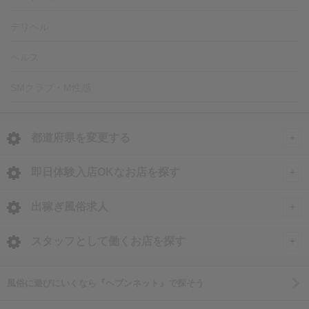
デリヘル
ヘルス
SMクラブ・M性感
都道府県を変更する
<
全国トップ
即日体験入店OKなお店を探す
即日体験入店OKのお店
北海道・東北
出稼ぎ風俗求人
静岡県の体験入店
北海道 風俗求人
甲信越・北陸
全国
スタッフとして働くお店を探す
沼津・三島の体験入店
青森 風俗求人
石川 風俗求人
出稼ぎ風俗求人
静岡市の体験入店
関東
北海道
愛知県
風俗に遊びにいくなら『ヘブンネット』で探そう
岩手 風俗求人
富山 風俗求人
浜松市の体験入店
東京 風俗求人
北海道の出稼ぎ求人
愛知 男性高収入