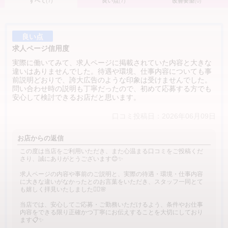
すべて
(7)
良い点
(7)
改善要望
(0)
良い点
求人ページ信用度
実際に働いてみて、求人ページに掲載されていた内容と大きな
違いはありませんでした。待遇や環境、仕事内容についても事
前説明どおりで、誇大広告のような印象は受けませんでした。
問い合わせ時の説明も丁寧だったので、初めて応募する方でも
安心して検討できるお店だと思います。
口コミ投稿日：2026年06月09日
お店からの返信
この度は当店をご利用いただき、また心温まる口コミをご投稿くだ
さり、誠にありがとうございます😊✨
求人ページの内容や事前のご説明と、実際の待遇・環境・仕事内容
に大きな違いがなかったとのお言葉をいただき、スタッフ一同とて
も嬉しく拝見いたしました🙇‍♂️🌸
当店では、安心してご応募・ご勤務いただけるよう、条件やお仕事
内容をできる限り正確かつ丁寧にお伝えすることを大切にしており
ます📋✨