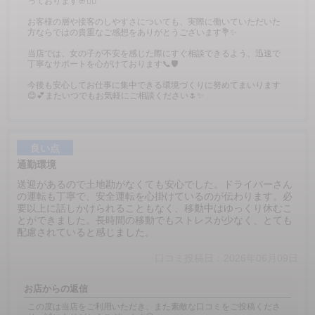
っております🌸🙇‍♂️
お客様の層や接客のしやすさについても、実際に働いていただいた
方ならではの貴重なご感想をありがとうございます💐✨
当店では、女の子が不安を感じた際にすぐ相談できるよう、迅速で
丁寧なサポートを心がけております📞🛡️
今後も安心してお仕事に集中できる環境づくりに努めてまいります
😊💕またいつでもお気軽にご相談ください🌷✨
良い点
通勤環境
送迎があるので土地勘がなくても安心でした。ドライバーさん
の運転も丁寧で、安全運転を心掛けているのが伝わります。必
要以上に話しかけられることもなく、移動中はゆっくり休むこ
とができました。長時間の移動でもストレスが少なく、とても
配慮されていると感じました。
口コミ投稿日：2026年06月09日
お店からの返信
この度は当店をご利用いただき、また素敵な口コミをご投稿くださ