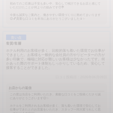
初めてのご応募は不安も多い中、安心して検討できるお店と感じて
いただけたことが何よりの励みです🥺💐
今後も誠実なご案内と、働きやすい環境づくりに努めてまいります
😊💕貴重な口コミを本当にありがとうございました🌷✨
良い点
客質/客層
ホテル利用のお客様が多く、比較的落ち着いた環境でお仕事が
できました。お客様も一般的な会社員の方やリピーターの方が
多い印象で、極端に対応が難しいお客様は少なかったです。何
かあった際のサポート体制もしっかりしているため、安心して
接客することができました。
口コミ投稿日：2026年06月09日
お店からの返信
この度は当店をご利用いただき、素敵な口コミをご投稿くださり誠
にありがとうございます😊✨
ホテルをご利用されるお客様が多く、落ち着いた環境で安心してお
仕事ができたとのお言葉をいただき、スタッフ一同大変うれしく思