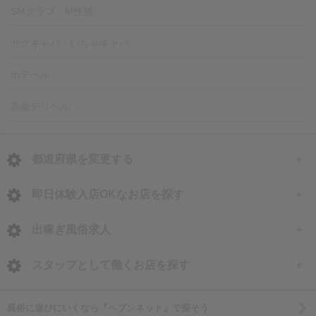
SMクラブ・M性感
セクキャバ・いちゃキャバ
ホテヘル
高級デリヘル
都道府県を変更する
<
全国トップ
即日体験入店OKなお店を探す
即日体験入店OKのお店
北海道・東北
出稼ぎ風俗求人
東京都の体験入店
北海道 風俗求人
甲信越・北陸
全国
スタッフとして働くお店を探す
池袋の体験入店
青森 風俗求人
石川 風俗求人
出稼ぎ風俗求人
新宿・歌舞伎町の体験入店
関東
北海道
東京都
風俗に遊びにいくなら『ヘブンネット』で探そう
岩手 風俗求人