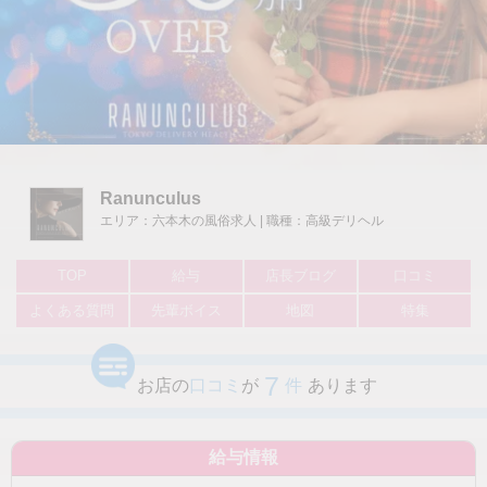
Ranunculus
エリア：六本木の風俗求人 | 職種：高級デリヘル
TOP
給与
店長ブログ
口コミ
よくある質問
先輩ボイス
地図
特集
7
お店の
口コミ
が
件
あります
給与情報