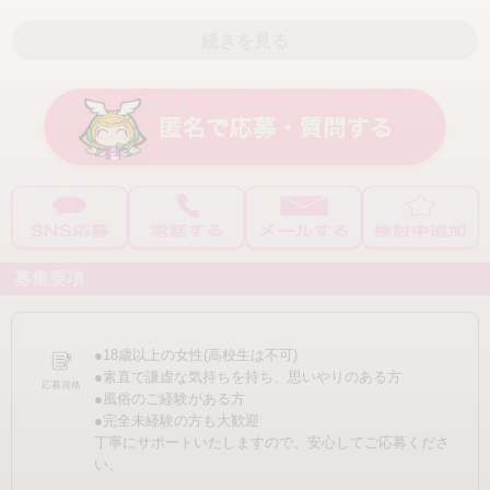
① お問い合わせ（LINE／電話）
自宅待機
待機方法自由
② 面接（当日もOK）
続きを見る
即日勤務OK
③ 希望があれば体験
④ 無理なくお仕事スタート
タイプ別で探す
※ご質問だけでも歓迎です！
未経験者歓迎
経験者歓迎
親切丁寧にご対応いたします。
人妻・主婦歓迎
妊娠線・手術痕OK
ここまで読んでいただきありがとうございます。
大学生歓迎
ドMな方
稼ぎたい気持ちを大切にしながら、
安心して働ける環境をご用意しています。
ドSな方
巨乳
まずはお気軽にご相談ください。
募集要項
貧乳
タトゥーOK
20代前半
20代後半
●18歳以上の女性(高校生は不可)
30代前半
30代後半
●素直で謙虚な気持ちを持ち、思いやりのある方
応募資格
●風俗のご経験がある方
40代
細身の方
●完全未経験の方も大歓迎
丁寧にサポートいたしますので、安心してご応募くださ
い。