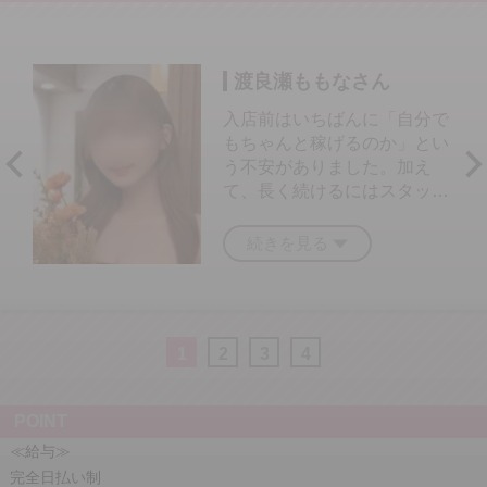
渡良瀬ももなさん
入店前はいちばんに「自分で
もちゃんと稼げるのか」とい
う不安がありました。加え
て、長く続けるにはスタッフ
さんとの相性も大切だと思っ
ていたので、その点も少し心
続きを見る
配していました。でも実際に
働いてみると、スタッフさん
はみなさん本当に優しく、シ
フトの相談はもちろん、ちょ
1
2
3
4
っとした不安や気になること
まで気軽に話せる環境で、と
ても安心しています。自分の
POINT
仕事が不定期でも柔軟に対応
≪給与≫
していただけるので、無理な
完全日払い制
く自分のペースで続けられる