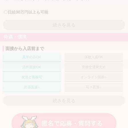
〇日給30万円以上も可能
〇顔出しなしOK（身バレ対策徹底）
続きを見る
〇自宅待機OK（無理な出勤なし）
〇業績右肩上がりで安定して稼げる
待遇・環境
〇未経験でも安心のサポート体制
〇ノルマ・罰金・雑費など一切なし
面接から入店前まで
〇当欠・中抜け可能です
見学のみOK
体験入店OK
「Ranunculus」は業績が毎年右肩上がりのため、
店外面接OK
面接交通費支給
集客・予約数が安定しており、
友達と面接可
オンライン面接○
波が少なく安定して稼げることが強みです。
出張面接○
写メ面接○
広告施策を積極的に行っており、認知度には自信があります。
採用率70%
続きを見る
主要ポータルサイトでも継続的に展開しており、会員数も着実に増
えております。
自分プランで働く
自由出勤
土日のみOK
しっかり稼ぎたい方も、無理なく働きたい方も、