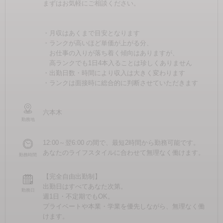
まずはお気軽にご相談ください。
・月収はあくまで目安となります
・ランクが高いほど単価が上がる分、
お仕事の入りが落ち着く傾向はありますが、
高ランクでも1日4本入ることは珍しくありません
・出勤日数・時間により収入は大きく変わります
・ランクは面接時に総合的に判断させていただきます
六本木
勤務地
12:00～翌6:00 の間で、最短2時間から勤務可能です。
あなたのライフスタイルに合わせて無理なく働けます。
勤務時間
【完全自由出勤制】
出勤日はすべてあなた次第。
勤務日
週1日・不定期でもOK。
プライベートや本業・学業を優先しながら、無理なく働
けます。