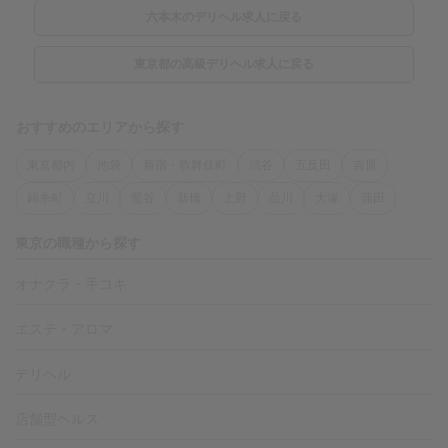
六本木のデリヘル求人に戻る
東京都の高級デリヘル求人に戻る
おすすめのエリアから探す
東京都内
池袋
新宿・歌舞伎町
渋谷
五反田
吉原
錦糸町
立川
鶯谷
新橋
上野
品川
大塚
蒲田
東京の職種から探す
オナクラ・手コキ
エステ・アロマ
デリヘル
店舗型ヘルス