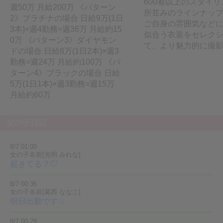
600着以上のスタイ
週50万 月給200万 《パターン
所並みのラインナップ
2》プラチナの場合 日給9万(1日
ご自身の雰囲気など
3本)×週4勤務=週36万 月給約15
似合う衣装をセレク
0万 《パターン3》ダイヤモン
て、より魅力的に撮
ドの場合 日給8万(1日2本)×週3
勤務=週24万 月給約100万 《パ
ターン4》ブラックの場合 日給
5万(1日1本)×週3勤務=週15万
月給約60万
女の子日記
8/7 01:00
女の子名前[光明 みれな]
起きてる？♡
8/7 00:36
女の子名前[葛西 ななこ]
明日出勤です☺️
8/7 00:29