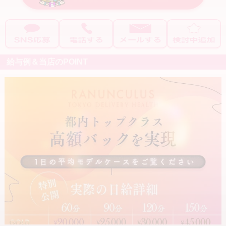
1日2時間
短期OK
希望に合わせて働き方をご提案します。
お給料+α
もちろん、完全日払い制なので毎日がお給料日です。
バック率70%以上
保証制度あり
◆こんな方におすすめ◆
入店祝い金あり
完全日払い
給与例＆当店のPOINT
・とにかく高収入を目指したい
交通費支給
ボーナスあり
・顔出しなしで働きたい
・自宅待機でムダな拘束を減らしたい
マスコミ手当
指名料バック
・安定して稼げる環境を探している
オプションバックあり
・今のお店に満足されていない方
・未経験から安心して始めたい
こだわり条件で探す
送りあり
迎えあり
◆安心して働ける環境◆
当店では、女の子が安心して働けるよう
駅から徒歩5分以内
掛け持ちOK
丁寧なサポートを徹底しています。
講習なし
マニュアル講習
不安なことや分からないことは、
いつでも相談できる環境ですのでご安心ください。
女性店長
イケメン従業員
生理休暇
託児所完備
◆応募〜体験までの流れ◆