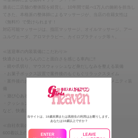
過去に二店舗の整体院を経営し、10年間で延べ1万人の施術を担当し
てきた、本格派の整体師によるマッサージが、当店の在籍女性は
《無料‼️》で受けられます！
対応可能マッサージは、指圧マッサージ、オイルマッサージ、アー
ユルヴェーダ、アロマテラピー、カイロプラティック等々。
≪送迎車の内装装備にこだわり≫
快適さはもちろんのこと面白さを感じる車内に‼
・鏡や爪切り、マウスウォッシュなど身だしなみを整える装備
・お菓子ボックス設置で案件後のもぐもぐリラックスタイム
・案件後のお疲れ様の化粧落としや美容マスクなどのアメニティ装
備
・遊び心ある一言プレート
・クッションやブランケットなど疲れてお休みできる！
など、快適に過ごすための工夫が施されています！
当サイトは、18歳未満または高校生の利用はお断りします。
あなたは18歳以上ですか？
≪自社衣装のバリエーション≫
600着以上のスタイリスト事務所並みのラインナップ
ENTER
LEAVE