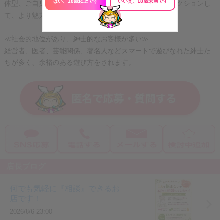
はい、18歳以上です
いいえ、18歳未満です
体型、ご自身の雰囲気などに合わせて似合う衣装をセレクションし
て、より魅力的に撮影します！
≪社会的地位があり、紳士的なお客様が多い≫
経営者、医者、芸能関係、著名人などスマートで遊びなれた紳士た
ちが多く、余裕のある遊び方をされます。
店長ブログ
何でも気軽に『相談』できるお
店です！
2026/8/6 23:00