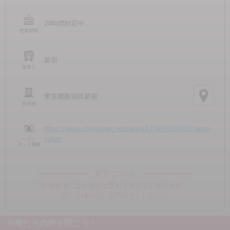
24時間対応中
営業時間
新宿
最寄り
東京都新宿区新宿
所在地
https://www.cityheaven.net/tokyo/A1307/A130701/ranun
culus/
ヘブン
ネット掲載
給与について
出勤状況により金額は変わる場合もございます。
詳しくはお店にお問合せください。
先輩たちの声を聞こう！