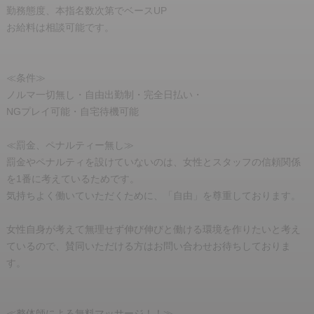
のも大きな魅力です。また、
勤務態度、本指名数次第でベースUP
お客様も優しく誠実な方が多
お給料は相談可能です。
く、嫌な気持ちになったこと
は一度もありません。未経験
で不安がある子や、安心でき
≪条件≫
る環境で前向きに働きたい子
ノルマ一切無し・自由出勤制・完全日払い・
におすすめできるお店です。
NGプレイ可能・自宅待機可能
≪罰金、ペナルティー無し≫
罰金やペナルティを設けていないのは、女性とスタッフの信頼関係
を1番に考えているためです。
気持ちよく働いていただくために、「自由」を尊重しております。
女性自身が考えて無理せず伸び伸びと働ける環境を作りたいと考え
ているので、賛同いただける方はお問い合わせお待ちしておりま
す。
≪整体師による無料マッサージ！！≫