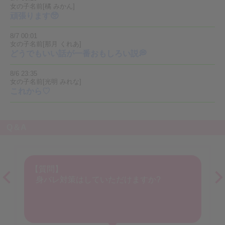
女の子名前[橘 みかん]
頑張ります🥺
8/7 00:01
女の子名前[那月 くれあ]
どうでもいい話が一番おもしろい説💭
8/6 23:35
女の子名前[光明 みれな]
これから♡
Q＆A
【質問】
身バレ対策はしていただけますか?