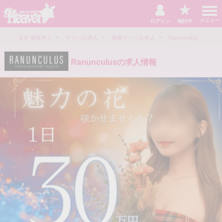
t
o
メニュー
ログイン
検討中
g
g
>
>
>
>
l
六本木 風俗求人
デリヘル求人
高級デリヘル求人
Ranunculus
e
n
a
Ranunculusの求人情報
v
i
g
a
t
i
o
n