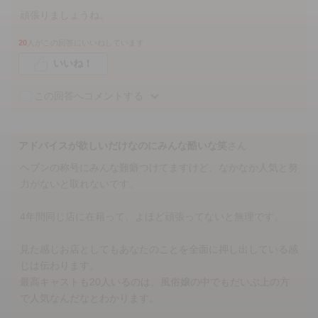
頑張りましょうね。
20
人がこの回答にいいねしています
いいね！
この回答へコメントする
アドバイスが欲しいだけなのにみんな酷いな笑
さん
ヘブンの称号にみんな難癖つけてますけど、なかなか人気と努
力がないと取れないです。
4年間同じ店に在籍って、よほど頑張ってないと無理です。
見た感じお店としてもあなたのことを全面に押し出している感
じは伝わります。
最高キャストも20人いるのは、風俗嬢の中でもだいぶ上の方
で人気なんだなとわかります。