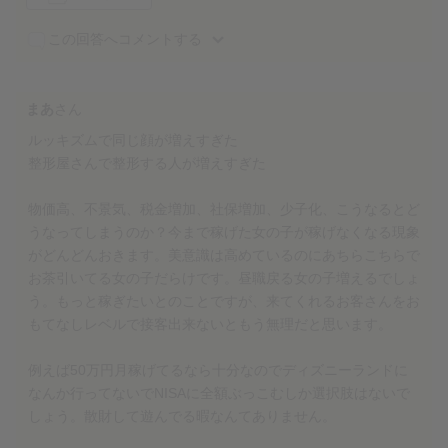
この回答へコメントする
まあ
さん
ルッキズムで同じ顔が増えすぎた
整形屋さんで整形する人が増えすぎた
物価高、不景気、税金増加、社保増加、少子化、こうなるとど
うなってしまうのか？今まで稼げた女の子が稼げなくなる現象
がどんどんおきます。美意識は高めているのにあちらこちらで
お茶引いてる女の子だらけです。昼職戻る女の子増えるでしょ
う。もっと稼ぎたいとのことですが、来てくれるお客さんをお
もてなしレベルで接客出来ないともう無理だと思います。
例えば50万円月稼げてるなら十分なのでディズニーランドに
なんか行ってないでNISAに全額ぶっこむしか選択肢はないで
しょう。散財して遊んでる暇なんてありません。