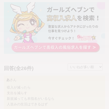
回答(全26件)
あ
さん
収入が減ったら
支出を減らす
新規減っても本指名がいるなら
人並みの生活はできるはず