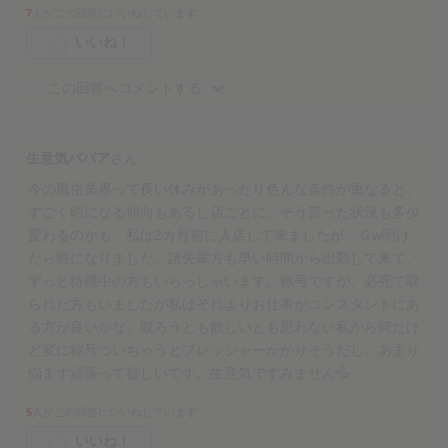
7
人がこの回答にいいねしています
いいね！
この回答へコメントする
生意気ババア
さん
今の風俗業界って長い休みがあったり色んな条件が重なると、
すごく暇になる傾向もあるし店ごとに、そう言った状況も多少
変わるのかも。私は2カ月前に入店して来ましたが、Ｇw明け
たら暇になりました。諸先輩方も早い時間から出勤して来て、
ずっと待機中の方もいらっしゃいます。称号ですが、必死で取
られた方もいましたが私はそれよりお仕事がコンスタントにあ
る方が良いかな。取ろうとも欲しいとも思わない私から何たけ
ど変に称号ついちゃうとプレッシャーかかりそうだし。あまり
悩まず頑張って欲しいです。生意気ですみません💦
5
人がこの回答にいいねしています
いいね！