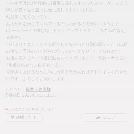
パネル写真は1年程前に1度取り直してもらったのですが、あまり
鳴りが良くなく直ぐに元に戻してもらいました。
勤怠等も悪くないです。
お店が私を推してくれているのもわかるので余計に病みます。
(ホームページの並び順、ピックアップキャスト、みてねの貰え
る数等)
自分よりもコンテンツを動かしてなかったり勤怠悪かったり出勤
の少ない子達の方が仕事に行っていてかなり心えぐられます。
お店を変えるという選択肢もあると思いますが、年齢を考えると
1歩踏み出せない自分もいます。
今稼ぎを上げるために私に出来る事があればアドバイスを頂きた
いです。よろしくお願いします。
カテゴリ：
接客・お客様
投稿日
2026/05/15
11:19
42
人がこの質問に共感しています
共感した！
シェア