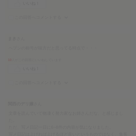
いいね！
この回答へコメントする
まき
さん
ヘブンの称号が味方だと思ってる時点で・・・
10
人がこの回答にいいねしています
いいね！
この回答へコメントする
関西のデリ嬢
さん
文章を読んでいて物凄く努力家なお姉さんだな、と感じまし
た。
ただ、写メ日記一日に6~8件の内容が気になりました。
写メ日記は上げれば上げるほど良いというものではなく、集客