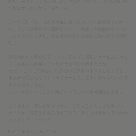
ただ、実感として感じるほどじゃなかったので、その変化に気
づかなかったのかな？みたいな。
いずれにしても、収入が大幅に減ったというのは事実ですか
ら、そこには客だけの原因じゃなく、貴女にも原因があっての
ことだと思いますし、貴女自身が変わる必要に迫られてる気が
します。
本指だからと安心して、いつまでも同じ接客、サービスじゃな
く、お客さんが喜んでくれそうな何かを考えるとか。
ただ、｢こうしてみたら？｣みたいなアドバイスもしたくても、
貴女が現在どんなスタイルでサービスしてるか分からないので
何とも言えません。
こちらが思いつくことは既にやっておられる可能性もあるし。
とりあえず、貴女が客だったら、どんなことをしたら嬉しい
か？とか、見方を変えて考えてみて、探り探り変わっていかれ
たらどうでしょうか？
8
人がこの回答にいいねしています