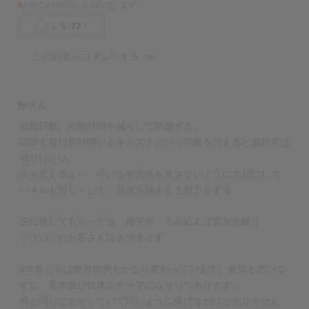
5
人がこの回答にいいねしています
いいね！
この回答へコメントする
か
さん
出勤日数、出勤時間を減らして調整する。
四年も毎日長時間いるキャストという印象を与えると新規客は
鳴りにくい。
店を変えるより、今いる本指名を逃さないように大切にして
パネルも新しくして、新規を捕まえる努力をする
店に推してもらってる、称号が…うんぬんは貴女の驕り
そういうのお客さんはきづきます
4年前と今は世界情勢もかなり変わっています。景気も悪いで
すし、風俗遊び自体がチープになりつつあります。
前と同じことをしていて同じように稼げるわけがありません