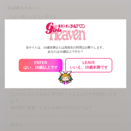
おばあちゃん
さん
コロナ禍から坊主一本ざら
34
人がこの回答にいいねしています
いいね！
当サイトは、18歳未満または高校生の利用はお断りします。
この回答へコメントする
あなたは18歳以上ですか？
ENTER
LEAVE
この回答へのコメント（全2件）
はい、18歳以上です
いいえ、18歳未満です
風邪引いたら稼げないの？さん
コロナ禍は三年前から開けてますが。。
なんならインフルエンザで亡くなる人の方が年間多いです
よ？
毎回同じ事書いてるから毎回坊主なのでは？
あさん