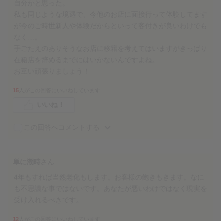
自分かと思った。
私も同じような境遇で、今他のお店に面接行って体験してます
が今のご時世新人や体験だからといって客付きが良いわけでも
なく…。
手ごたえのありそうなお店に移籍を考えてはいますがきっぱり
在籍店を辞めるまでにはいかないんですよね。
お互い頑張りましょう！
15
人がこの回答にいいねしています
いいね！
この回答へコメントする
単に潮時
さん
4年もすれば当然老化もします。お客様の飽きもきます。なに
も不思議な事ではないです。あなたが悪いわけではなく現実を
受け入れるべきです。
12
人がこの回答にいいねしています