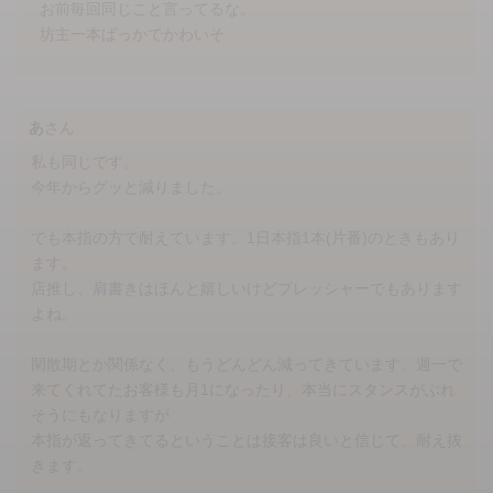
お前毎回同じこと言ってるな。
坊主一本ばっかでかわいそ
あ
さん
私も同じです。
今年からグッと減りました。
でも本指の方で耐えています。1日本指1本(片番)のときもあり
ます。
店推し、肩書きはほんと嬉しいけどプレッシャーでもあります
よね。
閑散期とか関係なく、もうどんどん減ってきています。週一で
来てくれてたお客様も月1になったり、本当にスタンスがぶれ
そうにもなりますが
本指が返ってきてるということは接客は良いと信じて、耐え抜
きます。