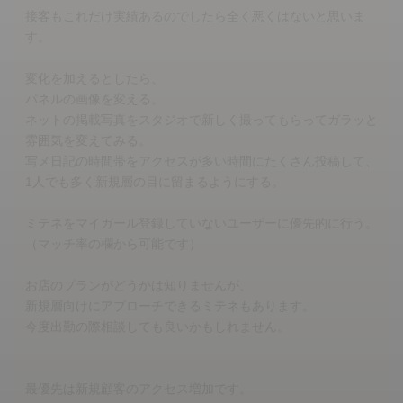
接客もこれだけ実績あるのでしたら全く悪くはないと思いま
す。
変化を加えるとしたら、
パネルの画像を変える。
ネットの掲載写真をスタジオで新しく撮ってもらってガラッと
雰囲気を変えてみる。
写メ日記の時間帯をアクセスが多い時間にたくさん投稿して、
1人でも多く新規層の目に留まるようにする。
ミテネをマイガール登録していないユーザーに優先的に行う。
（マッチ率の欄から可能です）
お店のプランがどうかは知りませんが、
新規層向けにアプローチできるミテネもあります。
今度出勤の際相談しても良いかもしれません。
最優先は新規顧客のアクセス増加です。