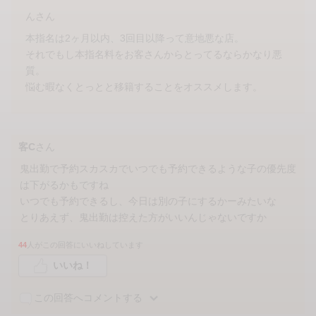
んさん
本指名は2ヶ月以内、3回目以降って意地悪な店。
それでもし本指名料をお客さんからとってるならかなり悪
質。
悩む暇なくとっとと移籍することをオススメします。
客C
さん
鬼出勤で予約スカスカでいつでも予約できるような子の優先度
は下がるかもですね
いつでも予約できるし、今日は別の子にするかーみたいな
とりあえず、鬼出勤は控えた方がいいんじゃないですか
44
人がこの回答にいいねしています
いいね！
この回答へコメントする