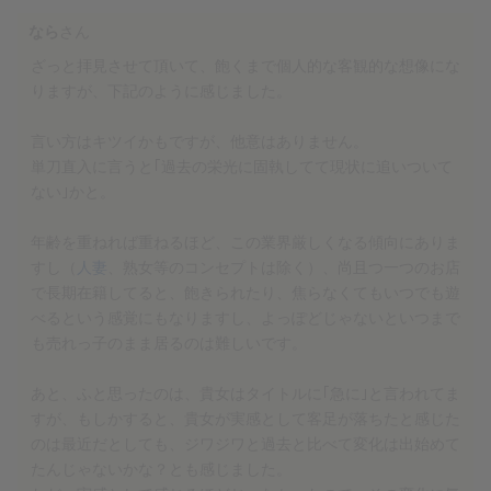
なら
さん
ざっと拝見させて頂いて、飽くまで個人的な客観的な想像にな
りますが、下記のように感じました。
言い方はキツイかもですが、他意はありません。
単刀直入に言うと｢過去の栄光に固執してて現状に追いついて
ない｣かと。
年齢を重ねれば重ねるほど、この業界厳しくなる傾向にありま
すし（
人妻
、熟女等のコンセプトは除く）、尚且つ一つのお店
で長期在籍してると、飽きられたり、焦らなくてもいつでも遊
べるという感覚にもなりますし、よっぽどじゃないといつまで
も売れっ子のまま居るのは難しいです。
あと、ふと思ったのは、貴女はタイトルに｢急に｣と言われてま
すが、もしかすると、貴女が実感として客足が落ちたと感じた
のは最近だとしても、ジワジワと過去と比べて変化は出始めて
たんじゃないかな？とも感じました。