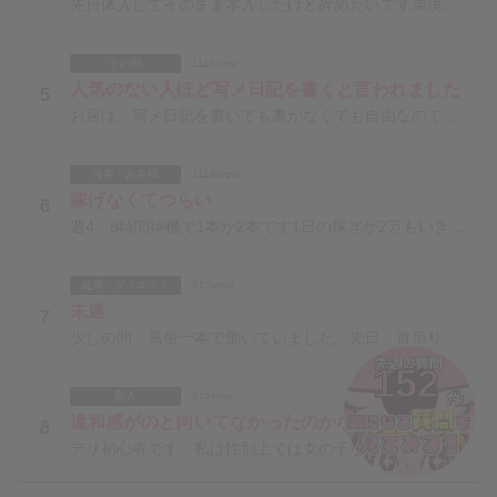
先日体入してそのまま本入したけど辞めたいです環境が合わないかな…と思ったので辞めたいのですが、体入を
その他
1116view
人気のない人ほど写メ日記を書くと言われました
5
お店は、写メ日記を書いても書かなくても自由なのですが、写メ日記を書いたら、書いていない女の子や、お客
接客・お客様
1110view
稼げなくてつらい
6
週4、8時間待機で1本か2本です1日の稼ぎが2万もいきません今日はネット指名の1本のみお店は2ヶ月く
健康・ダイエット
823view
未遂
7
少しの間、風俗一本で働いていました。先日、首吊りで自殺未遂をしました。そこで精神科に救急搬送され、医
152
新人
811view
違和感がのと向いてなかったのかな。
8
デリ初心者です。私は性別上では女の子なんですが、心では女の子でいることに対して違和感しかなくて(完全