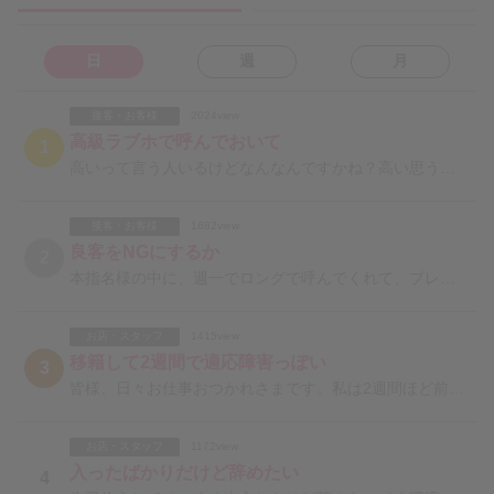
日
週
月
接客・お客様
2024view
高級ラブホで呼んでおいて
1
高いって言う人いるけどなんなんですかね？高い思うならクソボロなホテルかホテル込みプランがあるお店行け
接客・お客様
1682view
良客をNGにするか
2
本指名様の中に、週一でロングで呼んでくれて、プレイせずご飯食べてお喋りするだけの方が居ます。良客だと
お店・スタッフ
1415view
移籍して2週間で適応障害っぽい
3
皆様、日々お仕事おつかれさまです。私は2週間ほど前にかなり厳しいことで有名な吉原のおふろやさんで働き
お店・スタッフ
1172view
入ったばかりだけど辞めたい
4