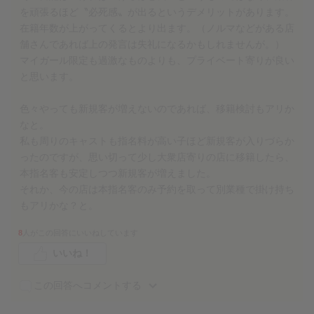
を頑張るほど〝必死感〟が出るというデメリットがあります。
在籍年数が上がってくるとより出ます。（ノルマなどがある店
舗さんであれば上の発言は失礼になるかもしれませんが。）
マイガール限定も過激なものよりも、プライベート寄りが良い
と思います。
色々やっても新規客が増えないのであれば、移籍検討もアリか
なと。
私も周りのキャストも指名料が高い子ほど新規客が入りづらか
ったのですが、思い切って少し大衆店寄りの店に移籍したら、
本指名客も安定しつつ新規客が増えました。
それか、今の店は本指名客のみ予約を取って別業種で掛け持ち
もアリかな？と。
8
人がこの回答にいいねしています
いいね！
この回答へコメントする