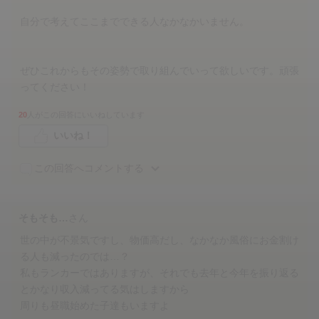
自分で考えてここまでできる人なかなかいません。
ぜひこれからもその姿勢で取り組んでいって欲しいです。頑張
ってください！
20
人がこの回答にいいねしています
いいね！
この回答へコメントする
そもそも…
さん
世の中が不景気ですし、物価高だし、なかなか風俗にお金割け
る人も減ったのでは…？
私もランカーではありますが、それでも去年と今年を振り返る
とかなり収入減ってる気はしますから
周りも昼職始めた子達もいますよ