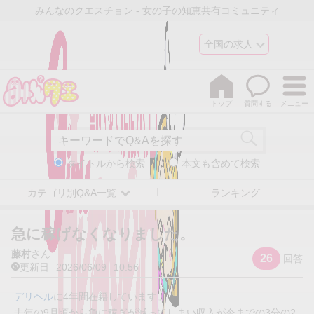
みんなのクエスチョン - 女の子の知恵共有コミュニティ
全国の求人
トップ
質問する
メニュー
タイトルから検索
本文も含めて検索
カテゴリ別Q&A一覧
ランキング
急に稼げなくなりました。
藤村
さん
26
回答
更新日
2026/06/09
10:56
デリヘル
に4年間在籍しています。
去年の9月頃から急に稼ぎが減ってしまい収入が今までの3分の2