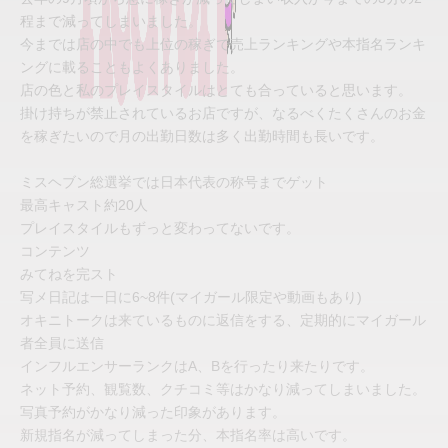
程まで減ってしまいました。
今までは店の中でも上位の稼ぎで売上ランキングや本指名ランキ
ングに載ることもよくありました。
店の色と私のプレイスタイルはとても合っていると思います。
掛け持ちが禁止されているお店ですが、なるべくたくさんのお金
を稼ぎたいので月の出勤日数は多く出勤時間も長いです。
ミスヘブン総選挙では日本代表の称号までゲット
最高キャスト約20人
プレイスタイルもずっと変わってないです。
コンテンツ
みてねを完スト
写メ日記は一日に6~8件(マイガール限定や動画もあり)
オキニトークは来ているものに返信をする、定期的にマイガール
者全員に送信
インフルエンサーランクはA、Bを行ったり来たりです。
ネット予約、観覧数、クチコミ等はかなり減ってしまいました。
写真予約がかなり減った印象があります。
新規指名が減ってしまった分、本指名率は高いです。