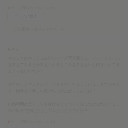
4
人がこの回答にいいねしています
いいね！
この回答へコメントする
あ
さん
やることはやってるみたいですが写真変える、プレイスタイル
を変えてみるとか変えられるところを変えないと飽きられてる
んじゃないですか？
称号やランキングにプライドを持ってるように見えますがそれ
を１回考えず新しい気持ちでがんばってみては？
出勤時間は長くしても稼げなくてつらくなるだけな気がするし
風俗以外で掛け持ちしてみたらどうですか？
1
人がこの回答にいいねしています