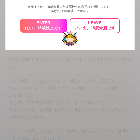
この回答へコメントする
当サイトは、18歳未満または高校生の利用はお断りします。
あなたは18歳以上ですか？
ENTER
LEAVE
はい、18歳以上です
いいえ、18歳未満です
か
さん
そういうの初めて？
普通に多いタイプですよ、そういうの。
それに対する対応としては、結局のところ貴女自身なんですが
ね。
そんな感じで、めんどくさいと感じたら早めに切るタイプ。
めんどくさいけど、実際その収入が助かってるから我慢して続
けるタイプ。
そして、その我慢の範囲も個人によって様々だし。
貴女にとって、その客はどちらの枠に入るか？それは貴女にし
かわからないから。
ただ、一つ言えるのは、もし我慢しね続けるとしても、相手に
合わせるようなことはしないこと。