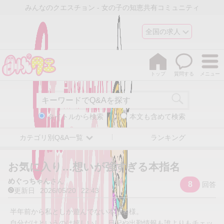
みんなのクエスチョン - 女の子の知恵共有コミュニティ
全国の求人
トップ
質問する
メニュー
タイトルから検索
本文も含めて検索
カテゴリ別Q&A一覧
ランキング
お気に入り…想いが強すぎる本指名
めぐっちゃん
さん
8
回答
更新日
2026/05/20
22:43
半年前から私としか遊んでない本指名様。
自分だけというのは嬉しいし、日記や出勤情報も誰よりもチェッ