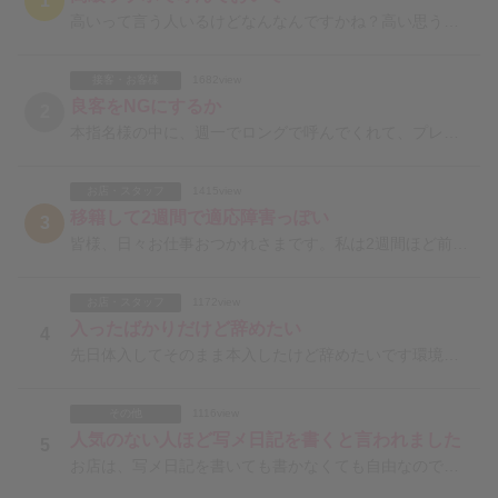
1
高いって言う人いるけどなんなんですかね？高い思うならクソボロなホテルかホテル込みプランがあるお店行け
接客・お客様
1682view
良客をNGにするか
2
本指名様の中に、週一でロングで呼んでくれて、プレイせずご飯食べてお喋りするだけの方が居ます。良客だと
お店・スタッフ
1415view
移籍して2週間で適応障害っぽい
3
皆様、日々お仕事おつかれさまです。私は2週間ほど前にかなり厳しいことで有名な吉原のおふろやさんで働き
お店・スタッフ
1172view
入ったばかりだけど辞めたい
4
先日体入してそのまま本入したけど辞めたいです環境が合わないかな…と思ったので辞めたいのですが、体入を
その他
1116view
人気のない人ほど写メ日記を書くと言われました
5
お店は、写メ日記を書いても書かなくても自由なのですが、写メ日記を書いたら、書いていない女の子や、お客