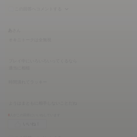
この回答へコメントする
あ
さん
オキニトークは全無視
プレイ中にいろいろいってくるなら
適当に相槌
時間潰れてラッキー
ようはまともに相手しないことだね
8
人がこの回答にいいねしています
いいね！