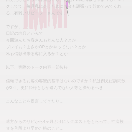
クしてて、毎月私に会うためにお金も頑張って貯めて来てくれ
る…有難いリピーターさんです。
ですが、、、
日記の内容とかみて
今回遊んだお客さんゎどんな人？とか
プレイゎ？まさかOPとかやってない？とか
私ゎ信頼出来る客に入るか？とか
以下、実際のトーク内容一部抜粋
↓
信頼できるお客の客観的基準はないのですか？私は例えば訪問数
が3回、更に姫様としか遊んでない人等と決めるべき
こんなことを提言してきたり…
遠方からのリピから4ヶ月ぶりにリクエストをもらって、性病検
査を普段より早めた時のこと…