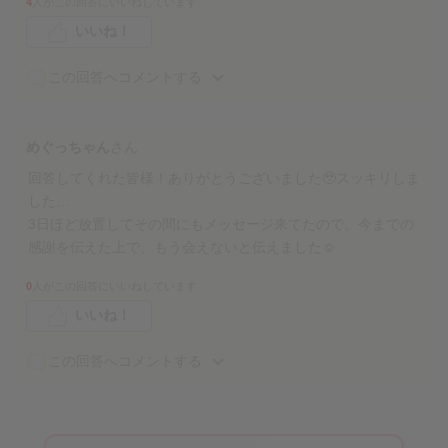
4
人がこの回答にいいねしています
いいね！
この回答へコメントする
めぐっちゃん
さん
回答してくれた皆様！ありがとうございました🥹スッキリしま
した…
3日ほど放置してその間にもメッセージ来てたので、今までの
感謝を伝えた上で、もう会えないと伝えました☺️
0
人がこの回答にいいねしています
いいね！
この回答へコメントする