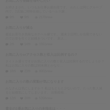
お気に入り登録を増やしたい
お姉さまがた、いつもお仕事お疲れ様です。 わたしは同じグループ
内で、2店舗に同時在籍しているヘルス嬢...
9件
9件
2170view
お気に入りが減る
最近お茶引き気味なホテヘル嬢です。 週末２日間しか出勤できない
のでお茶を引くと結構きついです。 新人...
2件
14件
1551view
お気に入りorアクセス数と収入は比例するの？
タイトル通りですがお気に入りの数と収入は比例するのでしょうか？
私はお気に入りの数は50未満とかなり...
18件
23件
8002view
お気に入りの数の変動が気になります
みなさんは気にしますか？ 私はもともと少ないので、たった数人減
ると結構気にしてしまいます。 出勤投稿...
12件
20件
5358view
貴女の1番お気に入りの本指名は・・・