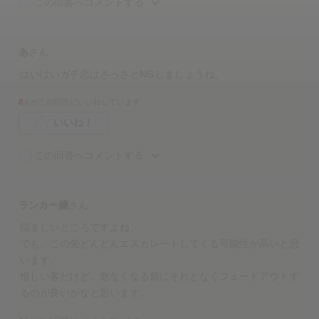
この回答へコメントする
あ
さん
はいはいガチ恋はさっさとNGしましょうね。
8
人がこの回答にいいねしています
いいね！
この回答へコメントする
ランカー嬢
さん
悩ましいところですよね。
でも、この先どんどんエスカレートしてくる可能性が高いと思
います。
惜しい客だけど、危なくなる前にそれとなくフェードアウトす
るのが良いかなと思います。