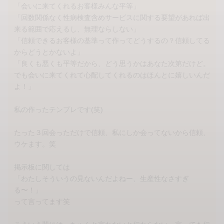
「会いに来てくれるお客様みんな平等」
「回数関係なく性病検査含めサービスに関する要望があれば出
来る範囲で応えるし、無理ならしない」
「信頼できるお客様の基準って作ってどうするの？信頼してる
からどうとかないよ」
「良くも悪くも平等だから、どう思うかはあなた次第だけど。
でも会いに来てくれて心配してくれるのはほんとに嬉しいんだ
よ！」
私の作ったテンプレです(笑)
たった３回会っただけで信頼、私にしか会ってないから信頼、
ウケます。笑
掲示板に関しては
「わたしそういうの見ないんだよねー、生産性なさすぎ
る〜！」
って言ってます笑