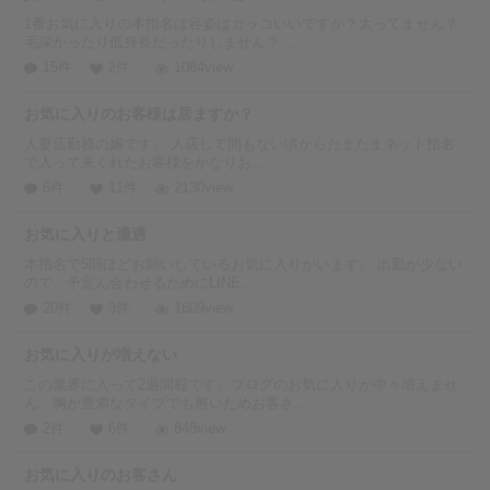
1番お気に入りの本指名は容姿はカッコいいですか？太ってません？
毛深かったり低身長だったりしません？ ...
15件
2件
1084view
お気に入りのお客様は居ますか？
人妻店勤務の嬢です。 入店して間もない頃からたまたまネット指名
で入って来くれたお客様をかなりお...
6件
11件
2130view
お気に入りと遭遇
本指名で5回ほどお願いしているお気に入りがいます。 出勤が少ない
ので、予定ん合わせるためにLINE...
20件
3件
1609view
お気に入りが増えない
この業界に入って2週間程です。ブログのお気に入りが中々増えませ
ん。胸が豊満なタイプでも無いためお客さ...
2件
6件
848view
お気に入りのお客さん