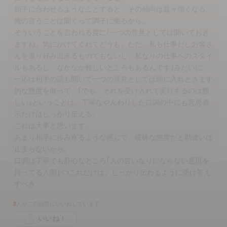
相手に合わせるようなことすると、その傾向は益々強くなる。
俺の言うことは聞くって調子に乗るから。
そういうことを言われる度に｢一つの意見としては聞いておき
ますね。気にかけてくれてどうも。ただ、私も仕事だしお客さ
んを選り好み出来るものでもないし、私なりの仕事へのスタイ
ルもあるし、なかなか難しいところもあるんです｣みたいに、
一応は相手の話も聞いて一つの意見としては頭に入れときます
的な態度を取って、｢でも、それを受け入れて実行するのは難
しい｣ということは、丁寧なやんわりした口調の中にも意思表
示だけはしっかり伝える。
これは大事と思います。
あまり相手に歩み寄るような感じで、曖昧な態度だと勘違いは
止まらないから。
口調は丁寧でも肝心なところ｢人の言いなりにならない意思を
持ってる人間｣👈これだけは、しっかり伝わるように受け答え
すべき。
8
人がこの回答にいいねしています
いいね！