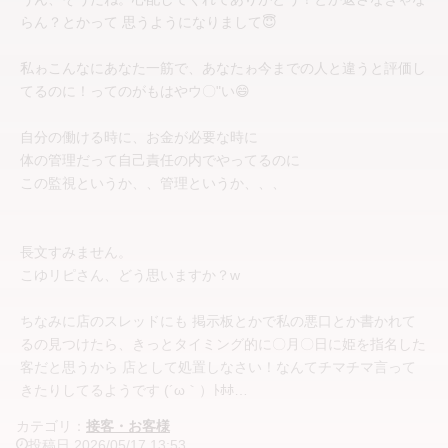
らん？とかって 思うようになりまして😇
私ゎこんなにあなた一筋で、あなたゎ今までの人と違うと評価し
てるのに！ってのがもはやウ〇"い😄
自分の働ける時に、お金が必要な時に
体の管理だって自己責任の内でやってるのに
この監視というか、、管理というか、、、
長文すみません。
こゆリピさん、どう思いますか？w
ちなみに店のスレッドにも 掲示板とかで私の悪口とか書かれて
るの見つけたら、きっとタイミング的に〇月〇日に姫を指名した
客だと思うから 店として処置しなさい！なんてチマチマ言って
きたりしてるようです (´ω｀）ﾄﾎﾎ…
カテゴリ：
接客・お客様
投稿日
2026/05/17
13:53