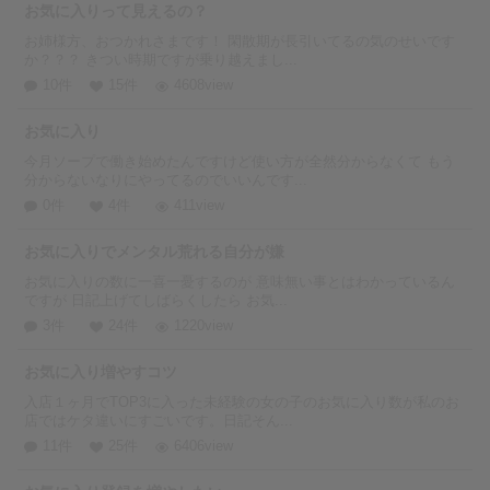
お気に入りって見えるの？
お姉様方、おつかれさまです！ 閑散期が長引いてるの気のせいです
か？？？ きつい時期ですが乗り越えまし...
10件
15件
4608view
お気に入り
今月ソープで働き始めたんですけど使い方が全然分からなくて もう
分からないなりにやってるのでいいんです...
0件
4件
411view
お気に入りでメンタル荒れる自分が嫌
お気に入りの数に一喜一憂するのが 意味無い事とはわかっているん
ですが 日記上げてしばらくしたら お気...
3件
24件
1220view
お気に入り増やすコツ
入店１ヶ月でTOP3に入った未経験の女の子のお気に入り数が私のお
店ではケタ違いにすごいです。日記そん...
11件
25件
6406view