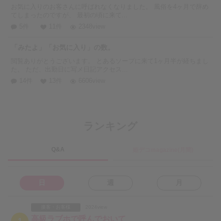
お気に入りのお客さんに呼ばれなくなりました。 風俗を4ヶ月で辞め
てしまったのですが、 最初の頃に来て...
5件
11件
2348view
「みたよ」「お気に入り」の数。
閲覧ありがとうございます。 とあるソープに来て1ヶ月半が経ちまし
た。 ただ、出勤日に写メ日記アクセス...
14件
13件
6606view
ランキング
Q&A
姫デコmagazine(月間)
日
週
月
接客・お客様
2024view
高級ラブホで呼んでおいて