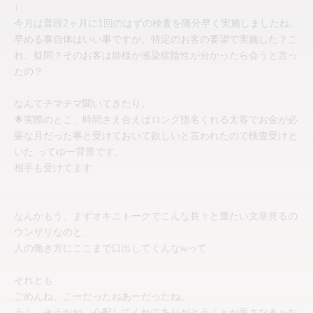
↓
今月は普段2ヶ月に1回のはずの検査を随分早く実施しましたね。
早める事自体はいい事ですが、特定のお客の要望で実施した？こ
れ、疑問？そのお客は姫様が感染症陰性が分かったら会うと言っ
たの？
なんてチマチマ聞いてきたり。
🌟実際のとこ、時間さえ合えばロング指名くれる太客でお金が必
要な月だった事と受けておいて欲しいと言われたので検査受けと
いた ってゆー背景です。
相手も受けてます
なんかもう、まずオキニトークでこんな長々と重たい文章見るの
ウンザリなのと…
人の働き方にここまで口出してくんなwって
それとも
ごめんね、こーだったねあーだったね。
うん、そうだね。心配してくれてありがとう！とか返さなきゃな