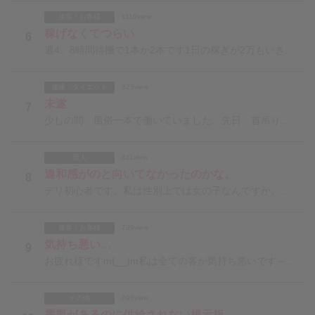
接客・お客様
1110view
稼げなくてつらい
6
週4、8時間待機で1本か2本です1日の稼ぎが2万もいきません今日はネット指名の1本のみお店は2ヶ月く
健康・ダイエット
823view
未遂
7
少しの間、風俗一本で働いていました。先日、首吊りで自殺未遂をしました。そこで精神科に救急搬送され、医
新人
811view
違和感がのと向いてなかったのかな。
8
デリ初心者です。私は性別上では女の子なんですが、心では女の子でいることに対して違和感しかなくて(完全
接客・お客様
789view
気持ち悪い…
9
お疲れ様ですm(__)m私は全ての客が気持ち悪いです～(>_<)なら辞めれば？でしょうが経験豊富な諸
その他
696view
需要があるのに供給されない掲示板