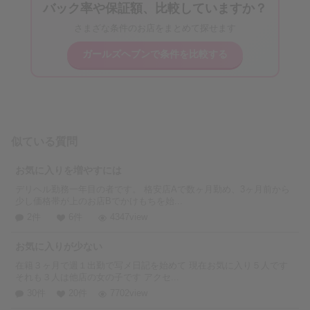
バック率や保証額、比較していますか？
さまざな条件のお店をまとめて探せます
ガールズヘブンで条件を比較する
似ている質問
お気に入りを増やすには
デリヘル勤務一年目の者です。 格安店Aで数ヶ月勤め、3ヶ月前から
少し価格帯が上のお店Bでかけもちを始...
2件
6件
4347view
お気に入りが少ない
在籍３ヶ月で週１出勤で写メ日記を始めて 現在お気に入り５人です
それも３人は他店の女の子です アクセ...
30件
20件
7702view