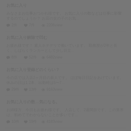
お気に入り
みなさまお仕事おつかれ様です。 お気に入りの数などは仕事に影響
するのでしょうか？ お店の女の子のお気...
2件
7件
2206view
お気に入り解除で凹む
お疲れ様です！ 素人ホテデリで働いています。 勤務歴が2年と長
く、しばらくランカーとして少し目立...
8件
52件
6482view
お気に入り登録どのくらい？
今の店では入店2ヶ月目の新人です。 ほぼ毎日日記をあげています。
休みの日は1.2本、出勤時は5〜7...
29件
13件
9163view
お気に入りの数…気になる。
お姉様方、今日もお疲れ様です。 入店して、2週間目です。この業界
は、初めてでわからないことが多いです...
10件
19件
4183view