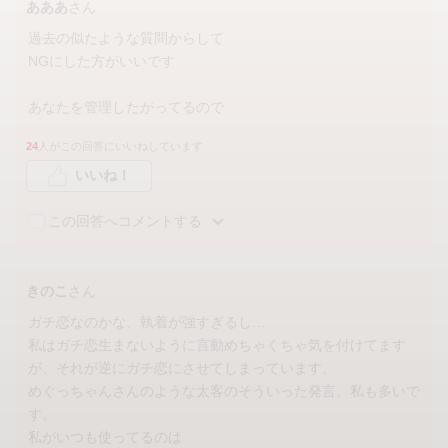
あああ
さん
過去の似たような質問からして
NGにした方がいいです
あなたを管理したがってるので
24
人がこの回答にいいねしています
いいね！
この回答へコメントする
きのこ
さん
ガチ恋なのかな、執着が強すぎるし…
私はガチ恋生まないように言動めちゃくちゃ気を付けてます
が、それが逆にガチ恋にさせてしまっています。
めぐっちゃんさんのような太客のそういった発言、私も多いで
す。
私がいつも使ってるのは