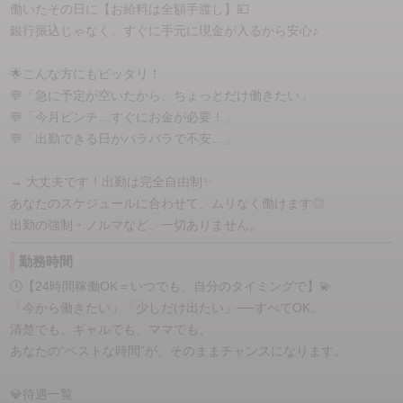
働いたその日に【お給料は全額手渡し】💴
銀行振込じゃなく、すぐに手元に現金が入るから安心♪
🌟こんな方にもピッタリ！
💬「急に予定が空いたから、ちょっとだけ働きたい」
💬「今月ピンチ…すぐにお金が必要！」
💬「出勤できる日がバラバラで不安…」
→ 大丈夫です！出勤は完全自由制✨
あなたのスケジュールに合わせて、ムリなく働けます◎
出勤の強制・ノルマなど、一切ありません。
勤務時間
🕓【24時間稼働OK＝いつでも、自分のタイミングで】💫
「今から働きたい」「少しだけ出たい」──すべてOK。
清楚でも、ギャルでも、ママでも、
あなたの“ベストな時間”が、そのままチャンスになります。
💎待遇一覧