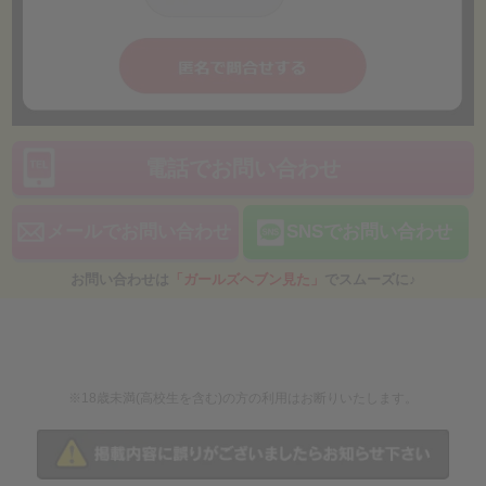
います🌸
Q
経験者向けのお店を探しています。
A
当店は、条件面・自由度・客層・スタッフ対応を重視してお店を探して
いる経験者の方にも選ばれやすい環境を意識しています✨
今のお店に少しでも引っかかりがある方は、一度比較してみてくださ
い。
電話でお問い合わせ
Q
面接でしつこく入店を勧められたりしませんか？
メールでお問い合わせ
SNSでお問い合わせ
A
無理に入店を迫ることはありません😊
まずは条件確認だけ、話を聞くだけでも大丈夫です。納得したうえで決
お問い合わせは
「ガールズヘブン見た」
でスムーズに♪
めていただければと思っています🌷
Q
日給例は盛っていませんか？
A
過度に期待だけを煽るような見せ方はしていません📌
できるだけイメージしやすいように、働き方や条件も含めてご案内して
※18歳未満(高校生を含む)の方の利用はお断りいたします。
います。
Q
どんな人に向いているお店ですか？