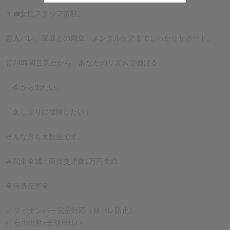
👩‍💼女性スタッフ常駐。
恋人バレ、家庭との両立、メンタルケアまでしっかりサポート。
⏰24時間営業だから、あなたのリズムで働ける。
「今から出たい」
「久しぶりに復帰したい」
そんな方も大歓迎です。
🚗関東全域：面接交通費1万円支給
💎待遇充実💎
✅ マイナンバー完全対応（身バレ防止）
✅ 自由出勤×全額日払い