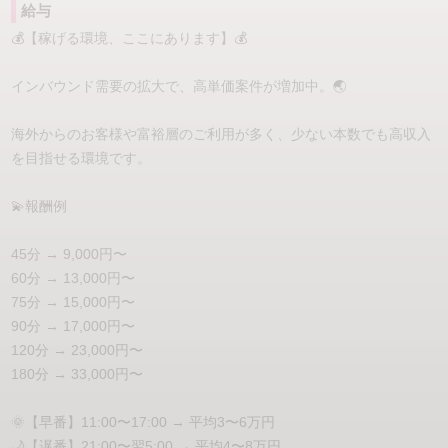
給与
LINEで条件確認だけでもOK。
💰【稼げる環境、ここにあります】💰
高単価で効率よく稼ぐ。
インバウンド需要の拡大で、高単価案件が増加中。🌏
自分らしく、無理なく長く働く。
海外からのお客様や富裕層のご利用が多く、少ない本数でも高収入
そのどちらも叶えられる環境を、ALLAMANDAはご用意し
を目指せる環境です。
ています🌺
💫報酬例
“唯一無二のあなた”が主役になる場所。
ALLAMANDAで、新しい働き方を始めませんか？
45分 → 9,000円〜
60分 → 13,000円〜
75分 → 15,000円〜
90分 → 17,000円〜
120分 → 23,000円〜
180分 → 33,000円〜
🌞【早番】11:00〜17:00 → 平均3〜6万円
🌙【遅番】21:00〜翌5:00 → 平均4〜8万円