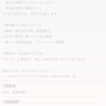
✔ ノルマ・罰金・説教なし📵
「新しい場所でリスタートしたい」
✔ LINEで条件相談OK💬
こだわり条件で探す
「本当の自分で働きたい」
✔ 出勤強要なし
──その気持ちを、全力で応援します。
駅から徒歩5分以内
掛け持ちOK
✔ 相談しやすいスタッフ対応
講習なし
マニュアル講習
━━━━━━━━━━━━━━━
✅未経験でも安心スタート
✅副業・掛け持ちOK（秘密厳守）
女性店長
生理休暇
こんなお悩みはありませんか？
✅出戻り歓迎！帰ってくる人多数
寮完備
託児所完備
✅身バレ対策は徹底。プライバシー最優先
・今より高単価のお店で働きたい
制服貸与
待機方法自由
・少ない本数で効率よく稼ぎたい
・出勤プレッシャーがつらい
💬最初の一歩は誰でも不安。
アリバイ対策対応可能
即日勤務OK
・掛け持ち・副業をしたい
でも“少しの勇気”が、新しい未来のきっかけになります。
・待機環境を重視したい
タイプ別で探す
・顔出しや身バレが不安
📩あなたの「やってみようかな」
未経験者歓迎
経験者歓迎
・スタッフに相談しやすいお店を探している
──それが“オンリーワンの自分”を見つける第一歩。
大学生歓迎
ドMな方
そんな方に選ばれています。
勤務地
ドSな方
巨乳
━━━━━━━━━━━━━━━
新宿・歌舞伎町
貧乳
20代前半
ALLAMANDAが選ばれる理由
勤務期間
20代後半
30代前半