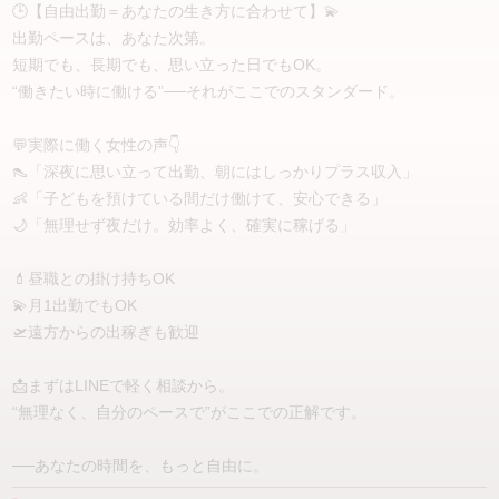
🕒【自由出勤＝あなたの生き方に合わせて】💫
✨ インバウンド高単価案件多数
出勤ペースは、あなた次第。
✨ 高単価だから効率よく高収入
短期でも、長期でも、思い立った日でもOK。
✨ 1～2本でも高収入を目指せる
✨ 平均日給3〜5万円
“働きたい時に働ける”──それがここでのスタンダード。
✨ 日給10万円以上の実績あり
✨ 完全日払い
💬実際に働く女性の声👇
✨ 高還元システム
👠「深夜に思い立って出勤、朝にはしっかりプラス収入」
✨ 新宿エリアで通いやすい
👶「子どもを預けている間だけ働けて、安心できる」
✨ 在宅待機相談OK
🌙「無理せず夜だけ。効率よく、確実に稼げる」
✨ 完全個室待機
✨ 体験入店歓迎
✨ 移籍・比較相談OK
💄昼職との掛け持ちOK
💫月1出勤でもOK
━━━━━━━━━━━━━━━
🛫遠方からの出稼ぎも歓迎
まずは相談だけでも大歓迎😊
📩まずはLINEで軽く相談から。
「話だけ聞いてみたい」
“無理なく、自分のペースで”がここでの正解です。
「今のお店と比較したい」
「条件だけ知りたい」
──あなたの時間を、もっと自由に。
そんな段階でも大丈夫です📩