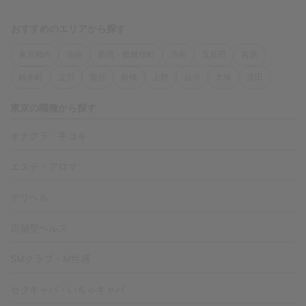
A
無理な働き方はしたくないけれど、条件面は妥協したくない方に向いて
います✨
掛け持ち・短時間勤務・顔出し相談など、柔軟さを重視したい方にもお
おすすめのエリアから探す
すすめです🌸
東京都内
池袋
新宿・歌舞伎町
渋谷
五反田
吉原
錦糸町
立川
鶯谷
新橋
上野
品川
大塚
蒲田
東京の職種から探す
オナクラ・手コキ
エステ・アロマ
デリヘル
店舗型ヘルス
SMクラブ・M性感
セクキャバ・いちゃキャバ