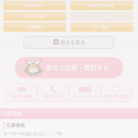
✅ 富裕層のお客様のご利用が増加中
店外面接OK
面接交通費支給
✅ 高単価だから少ない本数でも効率よく稼げる
✅ チップをいただける機会もあり
友達と面接可
オンライン面接○
✅ 翻訳機利用OKで外国語が話せなくても安心
出張面接○
写メ面接○
「たくさん接客する」よりも、「高単価で効率よく稼
採用率90%
ぐ」。
続きを見る
自分プランで働く
ALLAMANDAは、そんな働き方を目指せる環境です。
自由出勤
週1～2日
━━━━━━━━━━━━━━━
週3～4日
週5日以上
無理なく続けられる環境も大切にしています🌿
土日のみOK
1日5時間
高収入だけではなく、長く安心して働けることも大切にし
お給料+α
ています。
バック率80%以上
保証制度あり
✔ 在宅待機OK🏠
応募情報
入店祝い金あり
完全日払い
✔ 完全個室待機🛋️
交通費支給
ボーナスあり
✔ 週1日・短時間・掛け持ちOK🕒
応募資格
✔ SNS発信自由📱
🌸**18〜35歳のあなたへ。**🌸
マスコミ手当
指名料バック