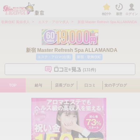
検討中
履歴
ログイン
>
>
・歌舞伎町 風俗求人
エステ・アロマ求人
新宿 Master Refresh Spa ALLAMANDA
新宿 Master Refresh Spa ALLAMANDA
エステ・アロマ(出張)
新宿・歌舞伎町
(131件)
TOP
給与
店長ブログ
口コミ
女の子ブログ