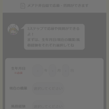
Q
雑費が多くて思ったより残らないお店は不安です。
A
その不安を持つ方はとても多いです💭
当店では、表面上の条件だけでなく、実際にどれだけ手元に残るかまで
意識して条件面を整えています
Q
バック率が高く見えても、結局引かれものが多いことはないですか？
A
条件面はできるだけわかりやすくお伝えしています😊
経験者の方が気にされるポイントだからこそ、曖昧にせず確認しやすい
形を大切にしています。
Q
入店してから放置されるのは嫌です。
A
放置はしていません🙌
出勤を出すだけで終わりではなく、掲載の見せ方や動きやすい導線づく
りも含めてサポートしています✨
Q
移籍して前より良くなるか不安です。
A
その不安は自然だと思います😌
だからこそ当店では、働きやすさ・条件・自由度のバランスを大切にし
ており、「前より続けやすい」と感じてもらえる環境づくりを意識して