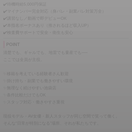
✔️待機時給5,000円保証
✔️マイナンバー完全対応（身バレ・副業バレ対策万全）
✔️講習なし／動画で即デビューOK
✔️本指名ボーナスあり（推されるほど収入UP）
✔️検査費サポートで安全・衛生も安心
POINT
清楚でも、ギャルでも、地雷でも量産でも──
ここでは全員が主役。
✨移籍を考えている経験者さん歓迎
✨掛け持ち・副業でも働きやすい環境
✨無理なく続けやすい池袋店
✨条件比較だけでもOK
✨スタッフ対応・働きやすさ重視
現役モデル・AV女優・新人スタッフが同じ空間で笑って働く。
そんな“日常が特別になる”場所、それが私たちです。