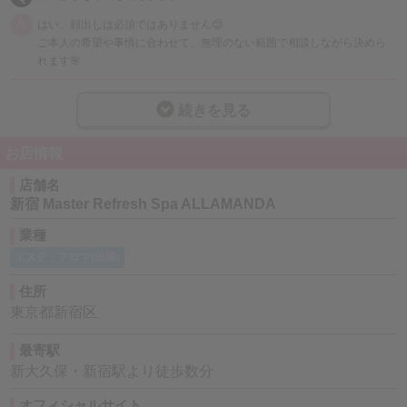
A
はい、顔出しは必須ではありません😊
ご本人の希望や事情に合わせて、無理のない範囲で相談しながら決めら
れます🌸
Q
顔出し控えめでもちゃんと稼働できますか？
続きを見る
A
はい、可能です📷
写真だけに頼らず、見せ方・掲載・日記の使い方まで含めて動きやすい
お店情報
形を考えています。身バレが不安な方もご相談ください◎
店舗名
新宿 Master Refresh Spa ALLAMANDA
Q
客層が気になるのですが、働きやすいですか？
A
業種
経験者の方ほど客層は気にされると思います😌
当店では、安心して働けることを大前提にしており、無理な接客を強い
エステ・アロマ(出張)
るような環境ではありません✨
住所
Q
嫌なお客様を無理につけられたりしませんか？
東京都新宿区
A
そのようなことはありません🙅‍♀️
最寄駅
働く側が安心して続けられることを重視しているので、不安なことはき
新大久保・新宿駅より徒歩数分
ちんと相談できる環境です🌿
オフィシャルサイト