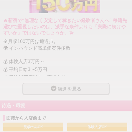
🔥新宿で“無理なく安定して稼ぎたい経験者さんへ” 移籍先
選びで重視したいのは、派手な条件よりも「実際に続けや
すいか」ではないでしょうか。💫
💎月収100万円は通過点。
🌍 インバウンド高単価案件多数
💰 体験入店3万円～
💰 平均日給3〜5万円
💰 日給10万円以上の実績あり
💰 1～2本で日給5万円超も可能
続きを見る
💰 完全日払い・高還元システム
待遇・環境
━━━━━━━━━━━━━━━
高収入を実現できる理由
面接から入店前まで
見学のみOK
体験入店OK
✅ インバウンド需要の拡大で高単価案件多数