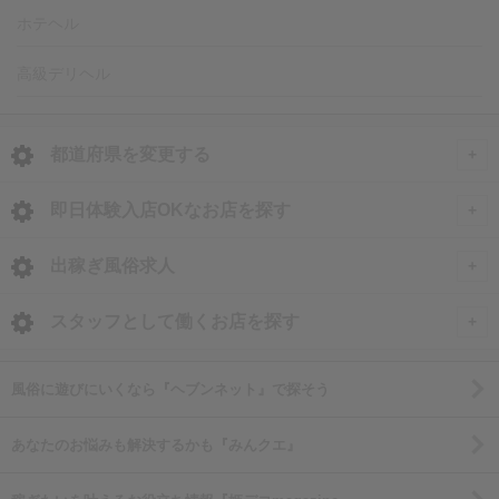
ホテヘル
高級デリヘル
都道府県を変更する
<
全国トップ
即日体験入店OKなお店を探す
即日体験入店OKのお店
北海道・東北
出稼ぎ風俗求人
東京都の体験入店
北海道 風俗求人
甲信越・北陸
全国
スタッフとして働くお店を探す
池袋の体験入店
青森 風俗求人
石川 風俗求人
出稼ぎ風俗求人
新宿・歌舞伎町の体験入店
関東
北海道
東京都
風俗に遊びにいくなら『ヘブンネット』で探そう
岩手 風俗求人
富山 風俗求人
渋谷の体験入店
東京 風俗求人
北海道の出稼ぎ求人
東京 男性高収入
秋田 風俗求人
東海
岩手県
神奈川県
あなたのお悩みも解決するかも『みんクエ』
福井 風俗求人
新橋の体験入店
神奈川 風俗求人
すすきの・札幌の出稼ぎ求人
池袋 男性高収入
宮城 風俗求人
愛知 風俗求人
岩手の出稼ぎ求人
神奈川 男性高収入
新潟 風俗求人
関西
福島県
千葉県
鶯谷の体験入店