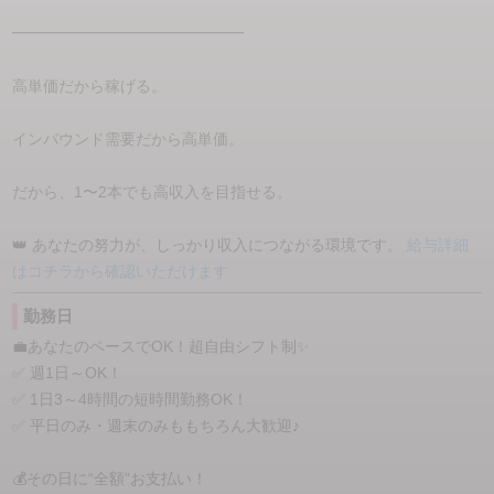
━━━━━━━━━━━━━━━
高単価だから稼げる。
インバウンド需要だから高単価。
だから、1〜2本でも高収入を目指せる。
👑 あなたの努力が、しっかり収入につながる環境です。
給与詳細
はコチラから確認いただけます
勤務日
💼あなたのペースでOK！超自由シフト制✨
✅ 週1日～OK！
✅ 1日3～4時間の短時間勤務OK！
✅ 平日のみ・週末のみももちろん大歓迎♪
💰その日に“全額”お支払い！