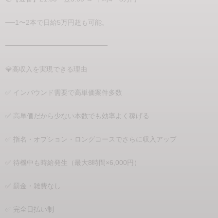
──1〜2本で日給5万円超も可能。
━━━━━━━━━━━━━━━
💎高収入を実現できる理由
✅ インバウンド需要で高単価案件多数
✅ 高単価だから少ない本数でも効率よく稼げる
✅ 指名・オプション・ロングコースでさらに収入アップ
✅ 待機中も時給発生（最大8時間×6,000円）
✅ 罰金・雑費なし
✅ 完全日払い制