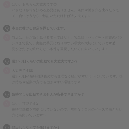
A
はい、もちろん大丈夫です😊
いきなり移籍を決める必要はありません。条件や働き方を比べたうえ
で、合いそうならご検討いただければ大丈夫です✨
Q
本当に稼げるお店を探しています。
A
当店は、ただ高く見せる求人ではなく、客単価・バック率・雑費のバラ
ンスまで見て、実際に手元に残りやすい環境を大切にしています💰
見かけだけで終わらない条件を重視したい方に向いています！
Q
週2〜3日くらいの出勤でも大丈夫ですか？
A
大丈夫です🙆‍♀️
週2〜3日や短時間勤務の方も無理なく続けやすいようにしています。掛
け持ちや副業の方でも働きやすい環境です🌷
Q
短時間しか出勤できませんが応募できますか？
A
はい、可能です⌛
長時間勤務を前提にしていないので、無理なく自分のペースで働きたい
方にも向いています✨
Q
顔出ししなくても働けますか？