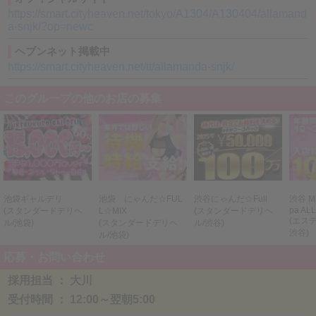
Q
スタッフ対応がきついお店は避けたいです。
https://smart.cityheaven.net/tokyo/A1304/A130404/allamand
a-snjk/?op=newc
A
その点はご安心ください😊
必要以上に圧をかけたり、干渉しすぎるような対応はしていません。相
ヘブンネット掲載中
談しやすく、働きやすい距離感を大切にしています✨
https://smart.cityheaven.net/tt/allamanda-snjk/
Q
出勤を強く言われたりしませんか？
このグループの他のお店の募集
A
無理な出勤のお願いはしていません🙆‍♀️
シフトはご本人の予定やペースを尊重しており、続けやすさ重視で働け
る環境です📅
Q
掛け持ちでも応募できますか？
A
もちろん可能です🌷
池袋ギャルデリ
池袋 にゃんだ☆FUL
渋谷にゃんだ☆Full
渋谷 Ma
本業や他のお仕事と両立している方も多く、空いた時間を使って無理な
pa AL
(スタンダードデリヘ
L☆MIX
(スタンダードデリヘ
く働きたい方にも合いやすい環境です✨
(エステ
ル/池袋)
(スタンダードデリヘ
ル/渋谷)
渋谷)
ル/池袋)
Q
待機環境はどうですか？
応募・お問い合わせ
A
待機中もできるだけストレスなく過ごせるようにしています🛋️
採用担当 ： 大川
経験者の方ほど気にされる部分だからこそ、働く時間全体がしんどくな
受付時間 ： 12:00～翌朝5:00
りにくい環境づくりを大切にしています！