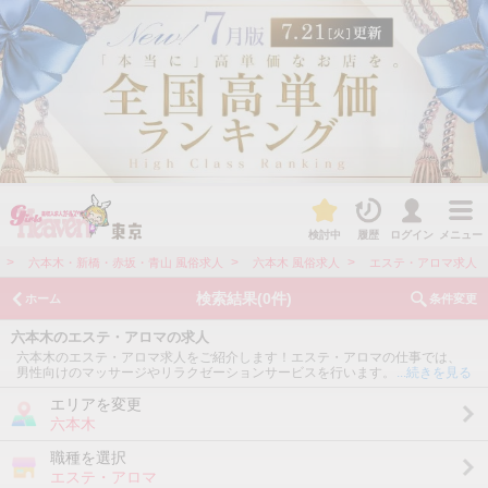
詳しくはこちら
検討中
履歴
ログイン
メニュー
>
>
>
六本木・新橋・赤坂・青山 風俗求人
六本木 風俗求人
エステ・アロマ求人
検索結果
(0件)
ホーム
条件変更
六本木のエステ・アロマの求人
六本木のエステ・アロマ求人をご紹介します！エステ・アロマの仕事では、
男性向けのマッサージやリラクゼーションサービスを行います。ソフトサー
...続きを見る
ビスのお店が多いので、風俗初心者の方にも人気の業種です。体への負担は
少ないのに、高収入を目指すことが可能です。風俗初心者の方や、ソフトサ
エリアを変更
ービスが希望の方は特に六本木のエステ・アロマ求人がおすすめです。
六本木
職種を選択
エステ・アロマ