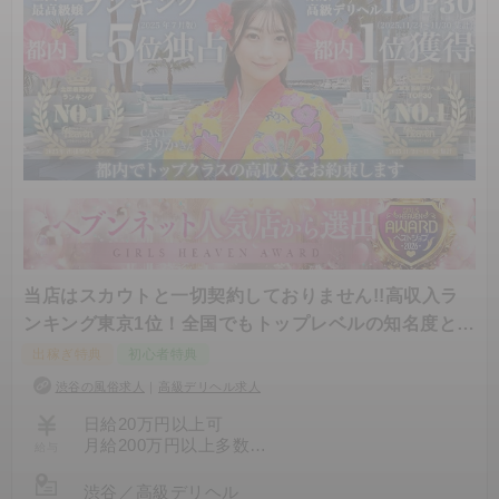
120分：70,000円
150分：85,000円
180分：100,000円
👑ASKクラス👑
90分：60,000円～90,000円以上の在籍者多数
120分：80,000円～120,000円以上の在籍者多数
150分：100,000円～150,000円以上の在籍者多数
180分：120,000円～180,000円以上の在籍者多数
🍺宅飲みプラン🍺
45分：10,000円+通常コース給与
90分：20,000円+通常コース給与
当店はスカウトと一切契約しておりません!!高収入ラ
※未成年者やお酒がニガテな方はソフトドリンク
でお願いしております。
ンキング東京1位！全国でもトップレベルの知名度と集
客力で...
出稼ぎ特典
初心者特典
〇本指名：100％女性バック
〇オプション：50％ or 100％ 女性バック
渋谷の風俗求人
｜
高級デリヘル求人
日給20万円以上可
給与は完全日払いです。
月給200万円以上多数
その日に接客し、稼いだ報酬は
給与
高給バック・完全日払い制度
全額現金にてお帰りの際にお渡しになります。
渋谷
／
高級デリヘル