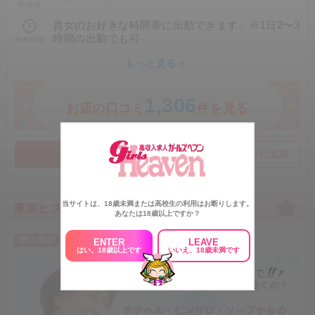
勤務地
☆バック変動システム☆
毎月毎月の頑張りがしっかりと評価されて
貴女のお好きな時間帯に出勤できます。※1日2〜3
自分の手取りして増えていく！
時間の出勤でも可
勤務時間
出勤時間と本指名本数でバック率アップUP
もっと見る＋
単価UPも自分の努力次第！
1,306
お店の口コミ
件を見る
例・・・
出稼ぎAさん
求人詳細を見る
検討中に追加
通常50%
+5%(先月の本指名本数分)
+3%(先月の出勤時間)
当サイトは、18歳未満または高校生の利用はお断りします。
+2%(出稼ぎ分)
東京ヒストリー 秘密の約束
あなたは18歳以上ですか？
合計で60%バック！！
ENTER
LEAVE
→90分で最大77000円バック
はい、18歳以上です
いいえ、18歳未満です
出稼ぎ3日間で⇒1078000円
在籍Bさん