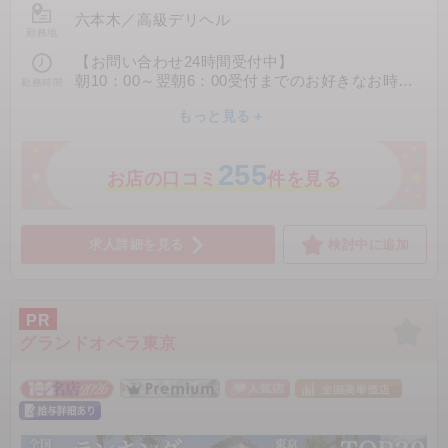
／出勤ペース／働き方）に合わせて
60分：20,000円
六本木
／
高級デリヘル
現実的で無理のない収入設計をご提案します。
勤務地
90分：30,000円
120分：40,000円
【お問い合わせ24時間受付中】
あなたに合った働き方・ランクを一緒に考えます
150分：50,000円
朝10：00～翌朝6：00受付までのお好きなお時間
勤務時間
ので、まずはお気軽にご相談ください。
180分：60,000円
を選べます。
もっと見る＋
☆GOLDクラス☆
お好きな時間帯に自由に出勤できますよ！
・月収はあくまで目安となります
60分：25,000円
1日3～4時間の出勤でも全く問題ございません。
・ランクが高いほど単価が上がる分、
255
90分：35,000円
お店の口コミ
件を見る
お仕事の入りが落ち着く傾向はありますが、
120分：45,000円
1案件終了ごとにお手当をお渡ししているので早退
高ランクでも1日4本入ることは珍しくありませ
150分：57,000円
も可能です！
ん
180分：70,000円
・出勤日数・時間により収入は大きく変わります
求人詳細を見る
検討中に追加
・ランクは面接時に総合的に判断させていただき
♤PLATINUMクラス♤
ます
60分：31,000円
90分：41,000円
120分：57,000円
PR
150分：70,000円
グランドオペラ東京
180分：85,000円
♢DIAMONDクラス♢
60分：40,000円
90分：50,000円