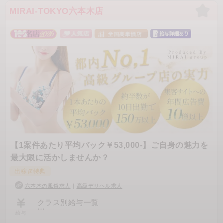
《パターン3》DIAMONDランクの場合
日給 8万円（1日2本） × 週3勤務
MIRAI-TOKYO六本木店
▶ 週収：約24万円 ▶ 月収：約100万円
《パターン4》BLACKランクの場合
日給 5万円（1日1本） × 週3勤務
▶ 週収：約15万円 ▶ 月収：約60万円
日給30万円以上・月収400万円以上が狙えるケー
スとは？
例えば、高ランク×指名本数×出勤日数が噛み合っ
た場合、
「1日4本以上」＋「高単価」で日給30万円以上が
現実的に狙える日もあります。
同様に、出勤日数を増やしていくことで 月収400
【1案件あたり平均バック￥53,000-】ご自身の魅力を
万円以上 を目指すことも可能です。
最大限に活かしませんか？
※もちろん、無理な出勤を強制することはありま
せん。
出稼ぎ特典
六本木の風俗求人
｜
高級デリヘル求人
「どれくらい稼げるか不安…」という方へ
クラス別給与一覧
給与
ラナンキュラスでは、あなたの希望（稼ぎたい額
жSILVERクラスж