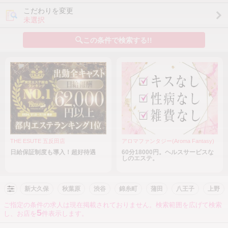
こだわりを変更
未選択
この条件で検索する!!
THE ESUTE 五反田店
アロマファンタジー(Aroma Fantasy)
日給保証制度も導入！超好待遇
60分18000円。ヘルスサービスな
しのエステ。
新大久保
秋葉原
渋谷
錦糸町
蒲田
八王子
上野
ご指定の条件の求人は現在掲載されておりません。検索範囲を広げて検索
5
し、お店を
件表示します。