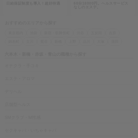
日給保証制度も導入！超好待遇
60分18000円。ヘルスサービス
なしのエステ。
おすすめのエリアから探す
東京都内
池袋
新宿・歌舞伎町
渋谷
五反田
吉原
錦糸町
立川
鶯谷
新橋
上野
品川
大塚
蒲田
六本木・新橋・赤坂・青山の職種から探す
オナクラ・手コキ
エステ・アロマ
デリヘル
店舗型ヘルス
SMクラブ・M性感
セクキャバ・いちゃキャバ