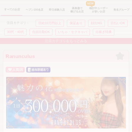
NEW
高単価で
検討中ユーザー
すべてのお店
ヘブン100名店
即日体験入店
有名グループ
稼げるお店
が多いお店
注目カテゴリ：
日給10万円以上
保証あり
顔出NG
日払いOK
30代・40代
自由出勤OK
いちゃ・セクキャバ
出稼ぎ特典
初心者特典
人妻特典
注目カテゴリをもっとみる
ぽっちゃり特典
経験者特典
Ranunculus