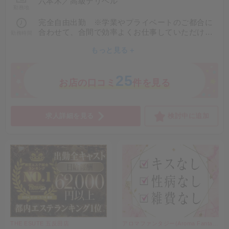
➡ 💰30,000円
六本木
／
高級デリヘル
勤務地
90分50,000円～
120分70,000円～
②21:30～80分 本指名
完全自由出勤 ※学業やプライベートのご都合に
➡ 💰20,000円
合わせて、合間で効率よくお仕事していただけれ
勤務時間
例）ASKクラス
ば幸いです。
90分70,000円～
⏰3時間30分勤務
もっと見る＋
120分100,000円～
✨合計 50,000円
25
🌸 短時間でもしっかり高収入
お店の口コミ
件を見る
上記あくまでも１本あたりのお給料であり、2本お
🌸 副業・アルバイトにもおすすめ
仕事することにより、日給２０万円以上も可能で
🌸 未経験の方も大歓迎
す！
厚生費や雑費等の引かれるものは一切ありません
求人詳細を見る
検討中に追加
ご不明な点やご質問がございましたら
ので、当日そのまま全額をお渡しさせて頂きま
📩 お気軽にお問い合わせください(^^)
す！
THE ESUTE 五反田店
アロマファンタジー(Aroma Fantasy)