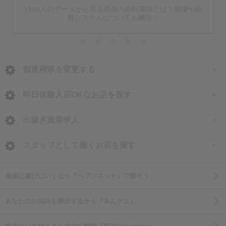
容、向い
1900人のデータから見る風俗の給料事情とは？相場や給
風俗の
料システムについても解説！
都道府県を変更する
<
全国トップ
即日体験入店OKなお店を探す
北海道・東北
全国
出稼ぎ風俗求人
北海道 風俗求人
即日体験入店OKのお店
甲信越・北陸
北海道
全国
スタッフとして働くお店を探す
青森 風俗求人
石川 風俗求人
北海道の体験入店
出稼ぎ風俗求人
関東
岩手県
北海道
東京都
風俗に遊びにいくなら『ヘブンネット』で探そう
岩手 風俗求人
富山 風俗求人
札幌市・すすきのの体験入店
東京 風俗求人
岩手県の体験入店
北海道の出稼ぎ求人
東京 男性高収入
秋田 風俗求人
東海
宮城県
岩手県
神奈川県
あなたのお悩みも解決するかも『みんクエ』
福井 風俗求人
旭川市の体験入店
神奈川 風俗求人
盛岡の体験入店
すすきの・札幌の出稼ぎ求人
池袋 男性高収入
宮城 風俗求人
愛知 風俗求人
宮城県の体験入店
岩手の出稼ぎ求人
神奈川 男性高収入
新潟 風俗求人
関西
福島県
福島県
千葉県