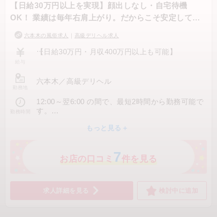
【日給30万円以上を実現】顔出しなし・自宅待機
OK！ 業績は毎年右肩上がり。だからこそ安定して稼
げる環境が...
六本木の風俗求人
｜
高級デリヘル求人
【日給30万円・月収400万円以上も可能】
給与
「高級店って実際どのくらい稼げるの？」
そんな不安を解消するために、ラナンキュラスの
六本木
／
高級デリヘル
勤務地
収入イメージを公開します。
12:00～翌6:00 の間で、最短2時間から勤務可能で
日給30万円以上も現実的に目指せる収入モデル
す。
勤務時間
（例）
あなたのライフスタイルに合わせて無理なく働け
■ 収入モデル例（ランク別）
もっと見る＋
ます。
《パターン1》GOLDランクの場合
7
日給 10万円（1日4本） × 週5勤務
お店の口コミ
件を見る
▶ 週収：約50万円 ▶ 月収：約200万円
《パターン2》PLATINUMランクの場合
日給 9万円（1日3本） × 週4勤務
求人詳細を見る
検討中に追加
▶ 週収：約36万円 ▶ 月収：約150万円