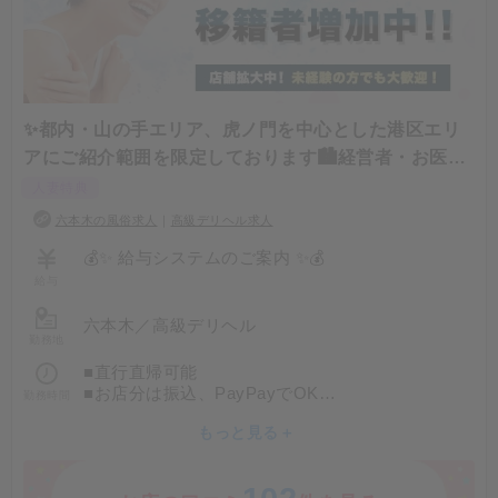
通常60%
+5%(先月の本指名本数分)
+5%(先月の出勤時間)
合計で脅威の70%バック！！
✨都内・山の手エリア、虎ノ門を中心とした港区エリ
→90分で最大89000円バック
アにご紹介範囲を限定しております🏙️経営者・お医者
様・政治...
1日(8時間)⇒356000円
人妻特典
六本木の風俗求人
｜
高級デリヘル求人
💰✨ 給与システムのご案内 ✨💰
給与
◆80分 ￥18,000-
◆100分 ￥24,000-
六本木
／
高級デリヘル
勤務地
◆150分 ￥30,000-
◆200分 ￥36,000-
■直行直帰可能
◆250分 ￥44,000-
■お店分は振込、PayPayでOK
勤務時間
◆300分 ￥52,000-
■お給料も振込、PayPayで可能
もっと見る＋
■自宅待機や外待機もOK!効率よく稼ぐ事が可能で
⭐オプション：￥1,000～￥3,000-
す♪
⭐延長50分：￥8,000-
⭐本指名（リピート）：￥2,000-