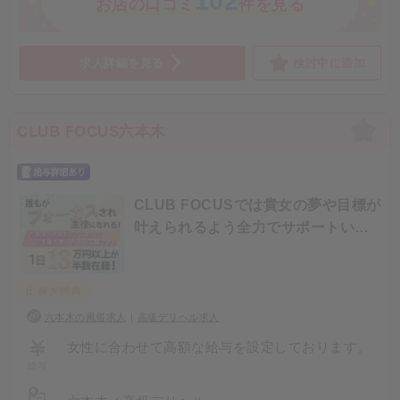
102
お店の口コミ
件を見る
⚠️ 厚生費・雑費など引かれるものは一切ありませ
ん！
求人詳細を見る
検討中に追加
条件やノルマもなく、誇張もありません✨
上記の金額 × 接客本数 ＝ 必ずもらえる報酬です💰
👩 給与例① フリーターAさん
CLUB FOCUS六本木
🕐出勤時間：13:00～18:00
①13:00～100分 本指名
➡ 💰26,000円
CLUB FOCUSでは貴女の夢や目標が
叶えられるよう全力でサポートいた
②15:30～200分 ネット指名
➡ 💰38,000円
します。
⏰5時間勤務
出稼ぎ特典
✨合計 74,000円
六本木の風俗求人
｜
高級デリヘル求人
👩 給与例② お仕事終わりBさん
女性に合わせて高額な給与を設定しております。
🕐出勤時間：18:00～21:30
給与
例)SECRETクラス
①18:00～150分 ネット指名
60分40,000円～