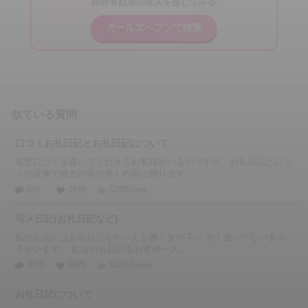
経験者歓迎の求人を探してみる
ガールズヘブンで検索
似ている質問
口コミお礼日記とお礼日記について
毎度口コミを書いてくださるお客様がいるのですが、お礼日記と口コ
ミの返事で被る内容が多く内容に困ります...
6件
16件
5306view
写メ日記(お礼日記など)
私のお店にはお礼日記をちゃんと書く女の子と 全く書いてない女の
子がいます。 私はお礼日記をお客様一人...
47件
68件
14283view
お礼日記について