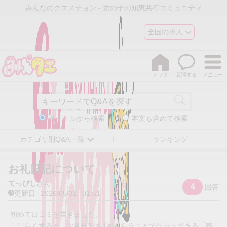
みんなのクエスチョン - 女の子の知恵共有コミュニティ
全国の求人
トップ
質問する
メニュー
タイトルから検索
本文も含めて検索
カテゴリ別Q&A一覧
ランキング
お礼日記について
てっぴし
さん
4
回答
更新日
2026/05/31
01:51
初めて口コミを書きました。
しばらくすると、お礼日記を1回もらうことでゲットできる「噂