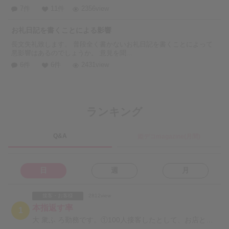
7件
11件
2356view
お礼日記を書くことによる影響
長文失礼致します。 普段全く書かないお礼日記を書くことによって
悪影響はあるのでしょうか。 意見を聞...
6件
6件
2431view
ランキング
Q&A
姫デコmagazine(月間)
日
週
月
接客・お客様
2812view
本指返す率
1
大 衆ふ ろ勤務です。①100人接客したとして、お店としては何人本指として返したら及第点をいただけま