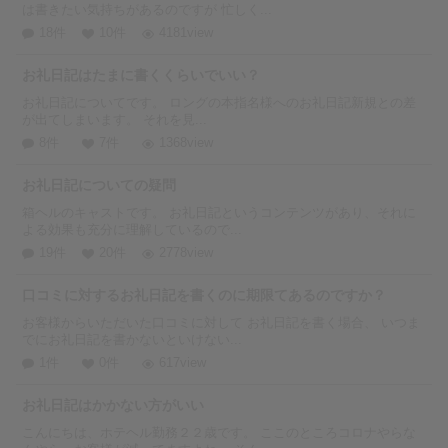
は書きたい気持ちがあるのですが 忙しく...
18件
10件
4181view
お礼日記はたまに書くくらいでいい？
お礼日記についてです。 ロングの本指名様へのお礼日記新規との差
が出てしまいます。 それを見...
8件
7件
1368view
お礼日記についての疑問
箱ヘルのキャストです。 お礼日記というコンテンツがあり、それに
よる効果も充分に理解しているので...
19件
20件
2778view
口コミに対するお礼日記を書くのに期限てあるのですか？
お客様からいただいた口コミに対して お礼日記を書く場合、 いつま
でにお礼日記を書かないといけない...
1件
0件
617view
お礼日記はかかない方がいい
こんにちは、ホテヘル勤務２２歳です。 ここのところコロナやらな