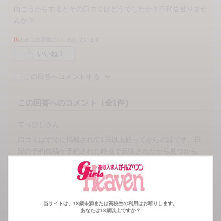
向こうからするとその口コミはどうでしたか？不利益被りませ
んか？
15
人がこの回答にいいねしています
いいね！
この回答へコメントする
この回答へのコメント（全1件）
てっぴしさん
口コミはすでに掲載されて1日以上経ってからの話です。日
記の予約投稿が予約された時点で反映されたから見つから
なかったってことで解決しました。
バイビィ👋
さん
当サイトは、18歳未満または高校生の利用はお断りします。
あなたは18歳以上ですか？
白昼夢を見た