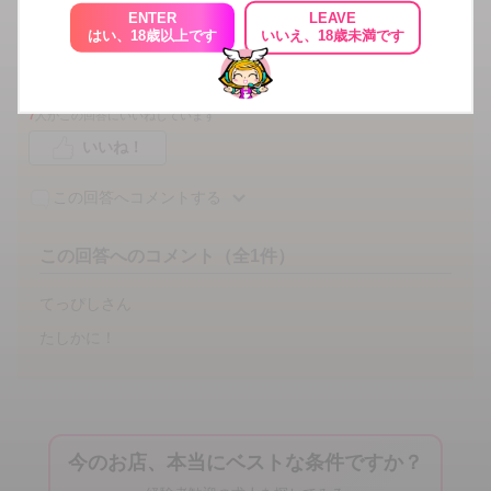
ENTER
LEAVE
妄想、妄言
はい、18歳以上です
いいえ、18歳未満です
回れ右して去るがよろし
7
人がこの回答にいいねしています
いいね！
この回答へコメントする
この回答へのコメント（全1件）
てっぴしさん
たしかに！
今のお店、本当にベストな条件ですか？