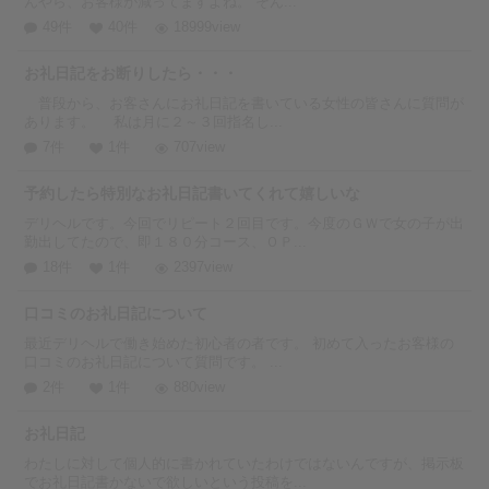
んやら、お客様が減ってますよね。 そん...
49件
40件
18999view
お礼日記をお断りしたら・・・
普段から、お客さんにお礼日記を書いている女性の皆さんに質問が
あります。 私は月に２～３回指名し...
7件
1件
707view
予約したら特別なお礼日記書いてくれて嬉しいな
デリヘルです。今回でリピート２回目です。今度のＧＷで女の子が出
勤出してたので、即１８０分コース、ＯＰ...
18件
1件
2397view
口コミのお礼日記について
最近デリヘルで働き始めた初心者の者です。 初めて入ったお客様の
口コミのお礼日記について質問です。 ...
2件
1件
880view
お礼日記
わたしに対して個人的に書かれていたわけではないんですが、掲示板
でお礼日記書かないで欲しいという投稿を...