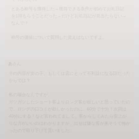
とある称号を獲得した→獲得できる条件が初めてお礼日記
を1回もらうことだった→だけどお礼日記が見当たらない→
なんで？
称号の価値について質問した覚えはないですよ。
あ
さん
その内容が女の子、もしくは店にとって不利益になる話だった
からでは？
私の場合なんですが。
ガツガツしたショート客よりロング客が欲しいと思っていたの
で、ロングの口コミが欲しかったのに、60分で十分！次回は
40分にする！など言われてまして。客からしてみたら安上が
りな方がいいのはわかりますが、出せば嫌な客が来そうで怖か
ったので取り下げて貰いました。