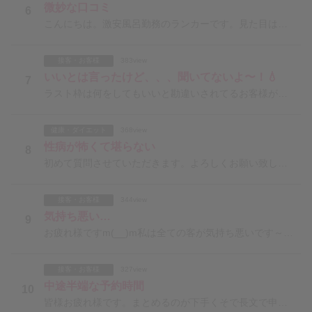
微妙な口コミ
6
こんにちは。激安風呂勤務のランカーです。見た目は可愛い系でアイドルっぽいと言われます。激安なため、マ
接客・お客様
383view
いいとは言ったけど、、、聞いてないよ〜！💧
7
ラスト枠は何をしてもいいと勘違いされてるお客様が多くて困ってます。その後、彼氏や旦那や好きな人に会う
健康・ダイエット
368view
性病が怖くて堪らない
8
初めて質問させていただきます。よろしくお願い致します。先月から箱ヘルで働き始めました。現在で出勤した
接客・お客様
344view
気持ち悪い…
9
お疲れ様ですm(__)m私は全ての客が気持ち悪いです～(>_<)なら辞めれば？でしょうが経験豊富な諸
接客・お客様
327view
中途半端な予約時間
10
皆様お疲れ様です。まとめるのが下手くそで長文で申し訳ございません。私は副業でデリヘルで働いています。