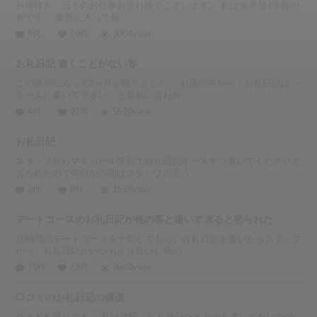
お姉様方、日々のお仕事お疲れ様でございます。 私は業界歴4年程の
者です。 業界に入って最...
9件
19件
3004view
お礼日記 書くことがない客
この業界に入って2ヶ月が経ちました。 お店の方から「お礼日記は一
人一人に書いて下さい」と最初に言われ...
4件
27件
5519view
お礼日記
スタッフからマイガール限定でお礼日記を一人ずつ書いてくださいと
言われたので何日かの間はスタッフの言う...
2件
8件
1518view
デートコースのお礼日記が他の客と違いすぎると怒られた
10時間のデートコースを予約してもらいお礼日記を書いたらスタッフ
から「お礼日記がいつもより長いし他の...
10件
12件
3640view
口コミのお礼日記の催促
タイトル通りです。 私は普段、お礼日記なるものを書いてないので