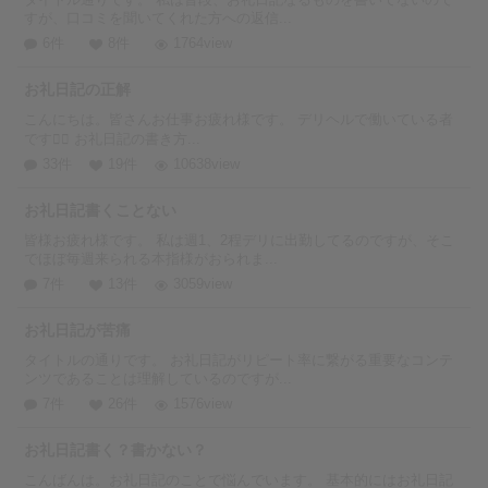
すが、口コミを聞いてくれた方への返信...
6件
8件
1764view
お礼日記の正解
こんにちは。皆さんお仕事お疲れ様です。 デリヘルで働いている者
です🙇‍♂️ お礼日記の書き方...
33件
19件
10638view
お礼日記書くことない
皆様お疲れ様です。 私は週1、2程デリに出勤してるのですが、そこ
でほぼ毎週来られる本指様がおられま...
7件
13件
3059view
お礼日記が苦痛
タイトルの通りです。 お礼日記がリピート率に繋がる重要なコンテ
ンツであることは理解しているのですが...
7件
26件
1576view
お礼日記書く？書かない？
こんばんは。お礼日記のことで悩んでいます。 基本的にはお礼日記