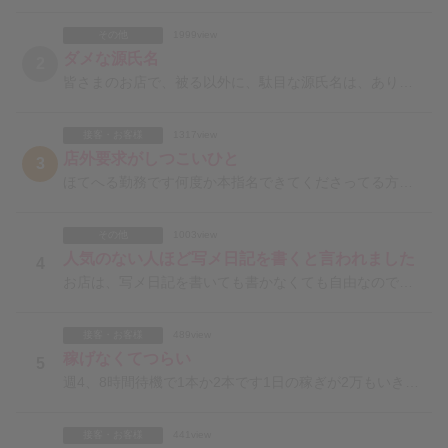
その他
1999view
ダメな源氏名
2
皆さまのお店で、被る以外に、駄目な源氏名は、ありますでしょうか。例えば、辞めた直後のナンバーワンの女
接客・お客様
1317view
店外要求がしつこいひと
3
ほてへる勤務です何度か本指名できてくださってる方がいますがとにかく店外の誘いが多いです忙しいからタイ
その他
1003view
人気のない人ほど写メ日記を書くと言われました
4
お店は、写メ日記を書いても書かなくても自由なのですが、写メ日記を書いたら、書いていない女の子や、お客
接客・お客様
489view
稼げなくてつらい
5
週4、8時間待機で1本か2本です1日の稼ぎが2万もいきません今日はネット指名の1本のみお店は2ヶ月く
接客・お客様
441view