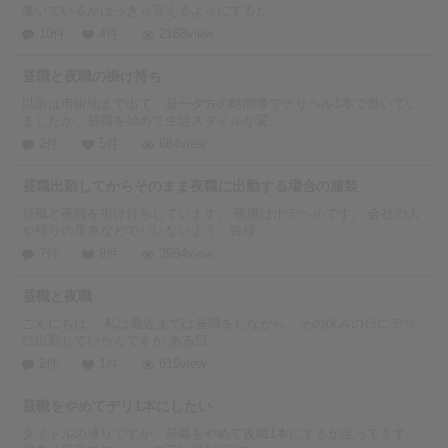
働いているかはっきり言えるようにするた...
10件
4件
2168view
昼職と夜職の掛け持ち
以前は市街地まで出て、昼〜夕方の時間帯でデリヘル1本で働いてい
ましたが、昼職を始めて生活スタイルが変...
2件
5件
684view
昼職出勤してからそのまま夜職に出勤する場合の服装
昼職と夜職を掛け持ちしています。 夜職はホテヘルです。 会社の人
や帰りの電車などでバレないよう、皆様...
7件
8件
3984view
昼職と夜職
こんにちは。 私は最近までは昼職をしながら、その休みの日にデリ
に出勤していたんですが ある日...
2件
1件
619view
昼職をやめてデリ1本にしたい
タイトルの通りですが、昼職をやめて夜職1本にするか迷ってます。