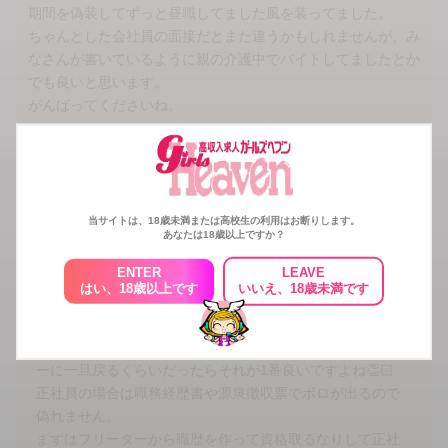
期間を偽装してずっと昼職してました風を装ってました。
ちゃんとした会社員の面接だとまた違うかもしれませんが、み
なさんが書いているように親の介護中でバイトしてましたとか
でも良いと思います。
がんばってくださいね。
8
人がこの回答にいいねしています
いいね！
この回答へコメントする
当サイトは、18歳未満または高校生の利用はお断りします。
あなたは18歳以上ですか？
この回答へのコメント（全1件）
ENTER
LEAVE
はい、18歳以上です
いいえ、18歳未満です
わかめスープさん
正社員の面接だと通用しないけど、アルバイト・フリータ
ーに一旦戻るくらいだったらそれが1番良いですよね👏🏻
正社員の場合は職務経歴書や源泉徴収票でボロが出るので
偽れません。
まずはフリーターから職歴を作って資格取るなりして正社