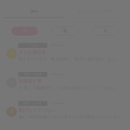
Q&A
姫デコmagazine(月間)
日
週
月
その他
1629view
ダメな源氏名
1
皆さまのお店で、被る以外に、駄目な源氏名は、ありますでしょうか。例えば、辞めた直後のナンバーワンの女
接客・お客様
1493view
本指返す率
2
大 衆ふ ろ勤務です。①100人接客したとして、お店としては何人本指として返したら及第点をいただけま
接客・お客様
1415view
稼げなくてつらい
3
週4、8時間待機で1本か2本です1日の稼ぎが2万もいきません今日はネット指名の1本のみお店は2ヶ月く