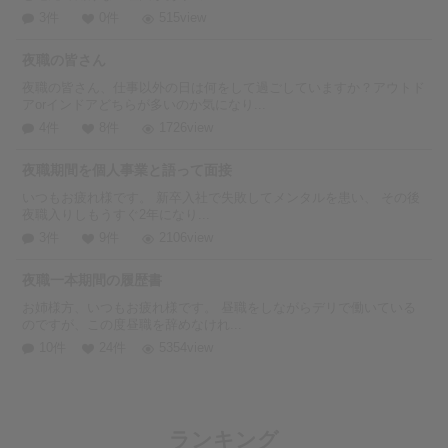
3件
0件
515view
夜職の皆さん
夜職の皆さん、仕事以外の日は何をして過ごしていますか？アウトド
アorインドアどちらが多いのか気になり...
4件
8件
1726view
夜職期間を個人事業と語って面接
いつもお疲れ様です。 新卒入社で失敗してメンタルを患い、 その後
夜職入りしもうすぐ2年になり...
3件
9件
2106view
夜職一本期間の履歴書
お姉様方、いつもお疲れ様です。 昼職をしながらデリで働いている
のですが、この度昼職を辞めなけれ...
10件
24件
5354view
ランキング