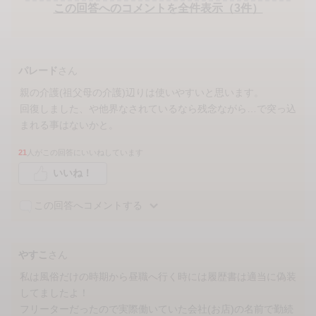
この回答へのコメントを全件表示（3件）
パレード
さん
親の介護(祖父母の介護)辺りは使いやすいと思います。
回復しました、や他界なされているなら残念ながら…で突っ込
まれる事はないかと。
21
人がこの回答にいいねしています
いいね！
この回答へコメントする
やすこ
さん
私は風俗だけの時期から昼職へ行く時には履歴書は適当に偽装
してましたよ！
フリーターだったので実際働いていた会社(お店)の名前で勤続