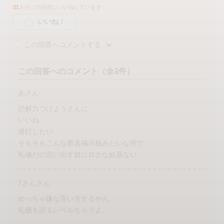
21
人がこの回答にいいねしています
いいね！
この回答へコメントする
この回答へのコメント（全3件）
あさん
読解力つけようさんに
いいね
連打したい
そもそもこんな匿名掲示板みたいな所で
礼儀だの言い出す奴にロクな奴居ない
7さんさん
めっちゃ嫌な言い方するやん。
礼儀を語るレベルちゃうよ。