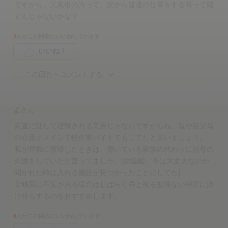
ですから、元風俗の方って、次から普通の仕事をする時って隠
すんじゃないかな？
2
人がこの回答にいいねしています
いいね！
この回答へコメントする
よ
さん
素直に話して理解される業界じゃないですからね。親や祖父母
の介護がメインで軽作業バイトでもしてたと言いましょう。
私が昼職に復帰したときは、働いている家族の代わりに祖母の
介護をしていたと言ってました。(勿論嘘。今は大丈夫なのか
聞かれた時は入れる施設が見つかったことにしてた)
金銭面に不安がある場合はしばらく昼と夜を無理ない程度に掛
け持ちするのをおすすめします。
0
人がこの回答にいいねしています