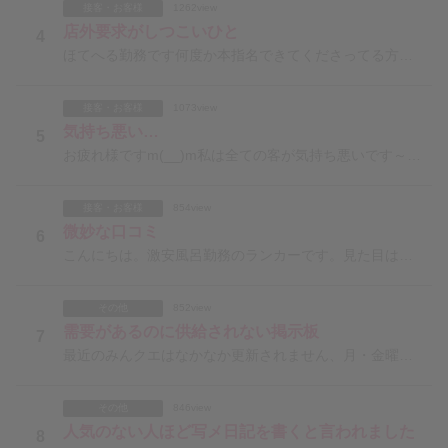
接客・お客様
1262view
店外要求がしつこいひと
4
ほてへる勤務です何度か本指名できてくださってる方がいますがとにかく店外の誘いが多いです忙しいからタイ
接客・お客様
1073view
気持ち悪い…
5
お疲れ様ですm(__)m私は全ての客が気持ち悪いです～(>_<)なら辞めれば？でしょうが経験豊富な諸
接客・お客様
854view
微妙な口コミ
6
こんにちは。激安風呂勤務のランカーです。見た目は可愛い系でアイドルっぽいと言われます。激安なため、マ
その他
852view
需要があるのに供給されない掲示板
7
最近のみんクエはなかなか更新されません、月・金曜日などは1日1回しか更新されないことも今日は木曜なの
その他
846view
人気のない人ほど写メ日記を書くと言われました
8