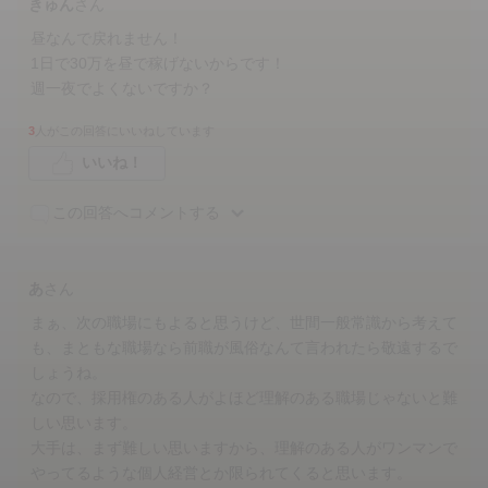
きゅん
さん
昼なんで戻れません！
1日で30万を昼で稼げないからです！
週一夜でよくないですか？
3
人がこの回答にいいねしています
いいね！
この回答へコメントする
あ
さん
まぁ、次の職場にもよると思うけど、世間一般常識から考えて
も、まともな職場なら前職が風俗なんて言われたら敬遠するで
しょうね。
なので、採用権のある人がよほど理解のある職場じゃないと難
しい思います。
大手は、まず難しい思いますから、理解のある人がワンマンで
やってるような個人経営とか限られてくると思います。