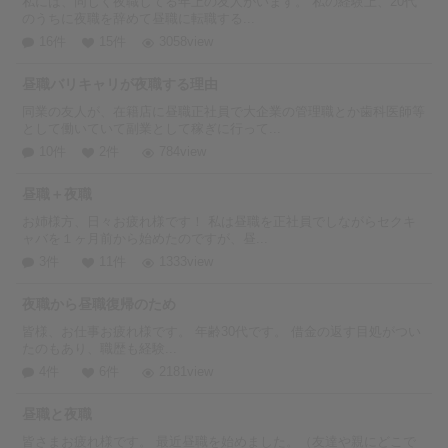
私には、同じく夜職してる年上の友人がいます。 私の経験上、20代
のうちに夜職を辞めて昼職に転職する...
16件
15件
3058view
昼職バリキャリが夜職する理由
同業の友人が、在籍店に昼職正社員で大企業の管理職とか歯科医師等
として働いていて副業として稼ぎに行って...
10件
2件
784view
昼職＋夜職
お姉様方、日々お疲れ様です！ 私は昼職を正社員でしながらセクキ
ャバを１ヶ月前から始めたのですが、昼...
3件
11件
1333view
夜職から昼職復帰のため
皆様、お仕事お疲れ様です。 年齢30代です。 借金の返す目処がつい
たのもあり、職歴も経験...
4件
6件
2181view
昼職と夜職
皆さまお疲れ様です。 最近昼職を始めました。（友達や親にどこで