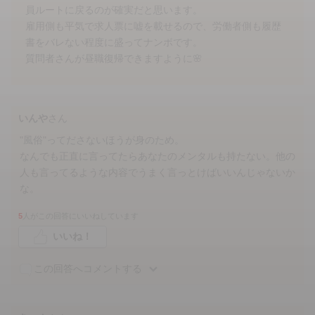
員ルートに戻るのが確実だと思います。
雇用側も平気で求人票に嘘を載せるので、労働者側も履歴
書をバレない程度に盛ってナンボです。
質問者さんが昼職復帰できますように🌸
いんや
さん
"風俗"ってださないほうが身のため。
なんでも正直に言ってたらあなたのメンタルも持たない。他の
人も言ってるような内容でうまく言っとけばいいんじゃないか
な。
5
人がこの回答にいいねしています
いいね！
この回答へコメントする