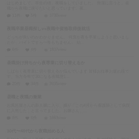
はじめまして。学生の頃、夜職をしていました。 簡潔に言うと、昼
職から夜職に戻りたいと思っています。夜...
11件
5件
3730view
夜職卒業昼職探しvs夜職中資格取得後就活
どっちが良いのかわかりません。 何度か夜を卒業しようと思いまし
たが、バイトですら一年もちません。 結...
6件
4件
1837view
昼職掛け持ちから夜専業に切り替えるか
しばらく夜専業に切り替えるか悩んでいます 皆様お仕事お疲れ様で
す、当方今年で30になる夜職歴1...
20件
34件
3935view
昼職と夜職の兼業
お風呂屋さんの新人嬢に入り、嬢が「この4月から看護師として病院
に入所した」と言ってました。お嬢さん、...
8件
6件
1663view
30代〜40代から夜職始める人