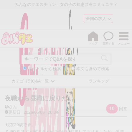
みんなのクエスチョン - 女の子の知恵共有コミュニティ
全国の求人
トップ
質問する
メニュー
タイトルから検索
本文も含めて検索
カテゴリ別Q&A一覧
ランキング
夜職から昼職に戻りたい
ゆ
さん
10
回答
更新日
2026/06/06
20:34
現在29歳です。
以前2年ほど人材派遣・紹介会社に勤務しておりましたが、体調