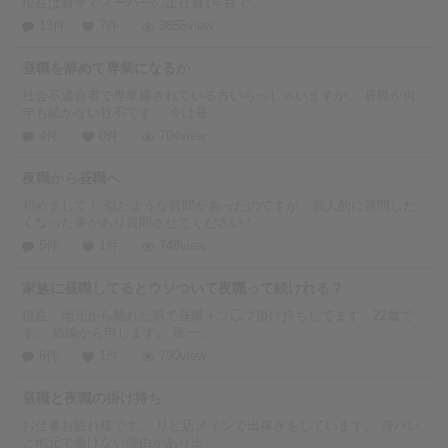
現在は新卒でスーパーの正社員1年目で...
13件
7件
3855view
昼職を辞めて専業になるか
社会不適合者で専業嬢されている方いらっしゃいますか。 昼職が何
年も続かない社不です。 今は昼...
4件
0件
704view
夜職から昼職へ
初めまして！ 似たような質問があったのですが、個人的に質問した
くなった事があり質問させてください！...
5件
1件
748view
家族に昼職してるとウソついて夜職って続けれる？
現在、地元から離れた県で昼職＋ソ◯プ掛け持ちしてます。22歳で
す。 結論から申します。 夜一...
6件
1件
790view
昼職と夜職の掛け持ち
お仕事お疲れ様です。 リピ店メインで出稼ぎをしています。 身バレ
と地元で働けない理由があり出...